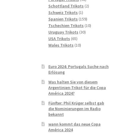
Produkte
2
Schottland Trikots
2
1
Produkte
Schweiz Trikots
1
Produkt
159
Spanien Trikots
159
Produkte
10
Tschechien Trikots
10
30
Produkte
Uruguay Trikots
30
65
Produkte
USA Trikots
65
Produkte
10
Wales Trikots
10
Produkte
Euro 2024: Portugals Suche nach
Erlösung
Was halten Sie von diesem
Argentinien-Trikot für die Copa
América 2024?
Fünfter: Phil Krüger selbst gab
die Nominierungen im Radio
bekannt
wann kommt das neue Copa
América 2024