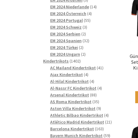
Produkte
14
EM 2024 Niederlande
14
4
Produkte
EM 2024 Österreich
4
55
Produkte
EM 2024 Portugal
55
3
Produkte
EM 2024 Schweiz
3
2
Produkte
EM 2024 Serbien
2
Produkte
32
EM 2024 Spanien
32
2
Produkte
EM 2024 Türkei
2
Produkte
2
EM 2024 Ungarn
2
Gün
1402
Produkte
Kindertrikots
1402
Set
Produkte
41
Ki
AC Mailand Kindertrikot
41
4
Produkte
Ajax Kindertrikot
4
Produkte
4
Al-Hilal Kindertrikot
4
Produkte
4
Al-Nassr FC Kindertrikot
4
88
Produkte
Arsenal Kindertrikot
88
Produkte
35
AS Roma Kindertrikot
35
Produkte
9
Aston Villa Kindertrikot
9
Produkte
4
Athletic Bilbao Kindertrikot
4
Produkte
21
Atlético Madrid Kindertrikot
21
163
Produkte
Barcelona Kindertrikot
163
Produkte
59
Bayern Munich Kindertrikot
59