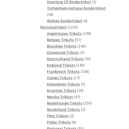
2
Produkte
Sporting CP Kindertrikot
2
Produkte
Tottenham Hotspur Kindertrikot
36
36
Produkte
6
Wolves Kindertrikot
6
1233
Produkte
Nationaltrikot
1233
Produkte
109
Argentinien Trikots
109
57
Produkte
Belgien Trikots
57
Produkte
140
Brasilien Trikots
140
3
Produkte
Dänemark Trikots
3
Produkte
35
Deutschland Trikots
35
145
Produkte
England Trikots
145
Produkte
100
Frankreich Trikots
100
17
Produkte
Italien Trikots
17
Produkte
5
Kolumbien Trikots
5
28
Produkte
Kroatien Trikots
28
47
Produkte
Mexiko Trikots
47
Produkte
150
Niederlande Trikots
150
2
Produkte
Nordirland Trikots
2
2
Produkte
Peru Trikots
2
Produkte
6
Polen Trikots
6
Produkte
92
Portugal Trikots
92