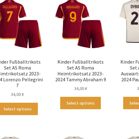
auf.
auf.
Die
Die
Optionen
Optionen
können
können
auf
auf
der
der
Produktseite
Produktseite
gewählt
gewählt
werden
werden
nder Fußballtrikots
Kinder Fußballtrikots
Kinder F
Set AS Roma
Set AS Roma
Set
imtrikotsatz 2023-
Heimtrikotsatz 2023-
Auswärt
4 Lorenzo Pellegrini
2024 Tammy Abraham 9
2024 Pa
7
34,00
€
34,00
€
Dieses
Select options
Sele
Dieses
Produkt
Select options
Produkt
weist
weist
mehrere
mehrere
Varianten
Varianten
auf.