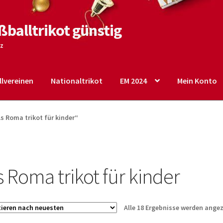
ßballtrikot günstig
tz
lvereinen
Nationaltrikot
EM 2024
Mein Konto
o
Shop
Startseite – English
Warenkorb
s Roma trikot für kinder“
s Roma trikot für kinder
Alle 18 Ergebnisse werden angez