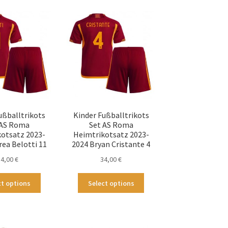
sortiert
ußballtrikots
Kinder Fußballtrikots
 AS Roma
Set AS Roma
otsatz 2023-
Heimtrikotsatz 2023-
rea Belotti 11
2024 Bryan Cristante 4
34,00
€
34,00
€
Dieses
Dieses
ct options
Select options
Produkt
Produkt
weist
weist
mehrere
mehrere
Varianten
Varianten