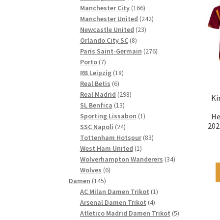
Produkte
166
Manchester City
166
Produkte
242
Manchester United
242
23
Produkte
Newcastle United
23
8
Produkte
Orlando City SC
8
Produkte
276
Paris Saint-Germain
276
7
Produkte
Porto
7
Produkte
18
RB Leipzig
18
6
Produkte
Real Betis
6
Produkte
298
Real Madrid
298
Ki
13
Produkte
SL Benfica
13
Produkte
1
He
Sporting Lissabon
1
202
24
Produkt
SSC Napoli
24
Produkte
83
Tottenham Hotspur
83
1
Produkte
West Ham United
1
Produkt
34
Wolverhampton Wanderers
34
6
Produkte
Wolves
6
145
Produkte
Damen
145
Produkte
1
AC Milan Damen Trikot
1
4
Produkt
Arsenal Damen Trikot
4
Produkte
5
Atletico Madrid Damen Trikot
5