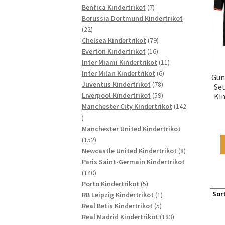
7
Produkte
Benfica Kindertrikot
7
Produkte
Borussia Dortmund Kindertrikot
22
22
Produkte
79
Chelsea Kindertrikot
79
16
Produkte
Everton Kindertrikot
16
Produkte
11
Inter Miami Kindertrikot
11
6
Produkte
Inter Milan Kindertrikot
6
Gün
78
Produkte
Juventus Kindertrikot
78
Set
Produkte
59
Liverpool Kindertrikot
59
Ki
Produkte
Manchester City Kindertrikot
142
142
Produkte
Manchester United Kindertrikot
152
152
Produkte
8
Newcastle United Kindertrikot
8
Produkte
Paris Saint-Germain Kindertrikot
140
140
Produkte
5
Porto Kindertrikot
5
Produkte
1
RB Leipzig Kindertrikot
1
5
Produkt
Real Betis Kindertrikot
5
Produkte
183
Real Madrid Kindertrikot
183