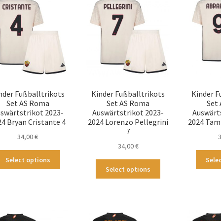
auf.
Die
Die
Optionen
Optionen
können
können
auf
auf
der
der
Produktseite
Produktseite
gewählt
gewählt
werden
werden
nder Fußballtrikots
Kinder Fußballtrikots
Kinder F
Set AS Roma
Set AS Roma
Set
swärtstrikot 2023-
Auswärtstrikot 2023-
Auswärt
24 Bryan Cristante 4
2024 Lorenzo Pellegrini
2024 Tam
7
34,00
€
34,00
€
Dieses
Select options
Sele
Dieses
Produkt
Select options
Produkt
weist
weist
mehrere
mehrere
Varianten
Varianten
auf.
auf.
Die