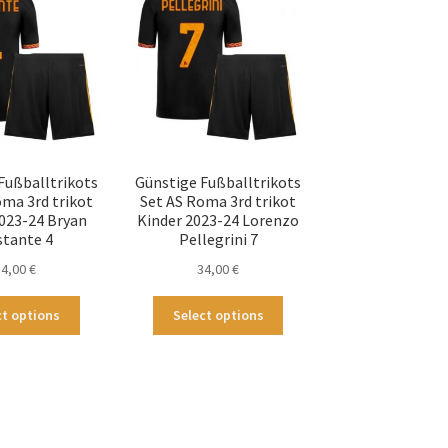
Optionen
Optionen
können
können
auf
auf
der
der
Produktseite
Produktseite
gewählt
gewählt
werden
werden
Fußballtrikots
Günstige Fußballtrikots
oma 3rd trikot
Set AS Roma 3rd trikot
2023-24 Bryan
Kinder 2023-24 Lorenzo
stante 4
Pellegrini 7
34,00
€
34,00
€
Dieses
Dieses
ct options
Select options
Produkt
Produkt
weist
weist
mehrere
mehrere
Varianten
Varianten
auf.
auf.
Die
Die