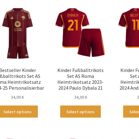
Bestseller Kinder
Kinder Fußballtrikots
Kinder F
ßballtrikots Set AS
Set AS Roma
Set
ma Heimtrikotsatz
Heimtrikotsatz 2023-
Heimtrik
-25 Personalisierbar
2024 Paulo Dybala 21
2024 And
34,00
€
34,00
€
Dieses
Dieses
Select options
Select options
Sele
Produkt
Produkt
weist
weist
mehrere
mehrere
Varianten
Varianten