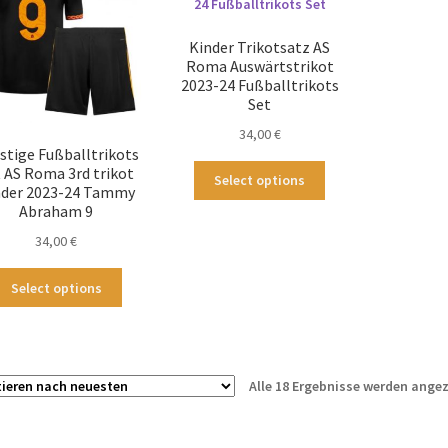
Optionen
Optionen
können
können
Kinder Trikotsatz AS
auf
auf
Roma Auswärtstrikot
der
der
2023-24 Fußballtrikots
Produktseite
Produktseite
Set
gewählt
gewählt
34,00
€
werden
werden
stige Fußballtrikots
Dieses
 AS Roma 3rd trikot
Select options
nder 2023-24 Tammy
Produkt
Abraham 9
weist
mehrere
34,00
€
Varianten
Dieses
auf.
Select options
Produkt
Die
weist
Optionen
mehrere
können
Varianten
auf
Alle 18 Ergebnisse werden angez
auf.
der
Die
Produktseite
Optionen
gewählt