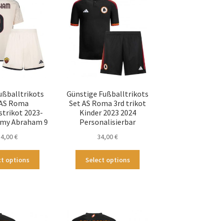
Die
Die
Optionen
Optionen
können
können
auf
auf
der
der
Produktseite
Produktseite
gewählt
gewählt
werden
werden
ußballtrikots
Günstige Fußballtrikots
 AS Roma
Set AS Roma 3rd trikot
strikot 2023-
Kinder 2023 2024
my Abraham 9
Personalisierbar
34,00
€
34,00
€
Dieses
Dieses
ct options
Select options
Produkt
Produkt
weist
weist
mehrere
mehrere
Varianten
Varianten
auf.
auf.
Die
Die