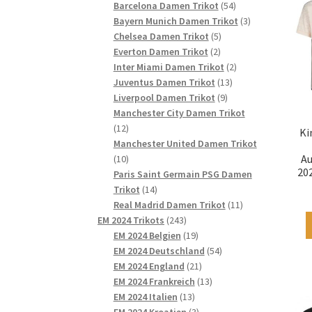
54
Produkte
Barcelona Damen Trikot
54
Produkte
3
Bayern Munich Damen Trikot
3
5
Produkte
Chelsea Damen Trikot
5
2
Produkte
Everton Damen Trikot
2
Produkte
2
Inter Miami Damen Trikot
2
13
Produkte
Juventus Damen Trikot
13
9
Produkte
Liverpool Damen Trikot
9
Produkte
Manchester City Damen Trikot
12
12
Ki
Produkte
Manchester United Damen Trikot
10
Au
10
20
Produkte
Paris Saint Germain PSG Damen
14
Trikot
14
Produkte
11
Real Madrid Damen Trikot
11
243
Produkte
EM 2024 Trikots
243
Produkte
19
EM 2024 Belgien
19
Produkte
54
EM 2024 Deutschland
54
21
Produkte
EM 2024 England
21
Produkte
13
EM 2024 Frankreich
13
13
Produkte
EM 2024 Italien
13
Produkte
3
EM 2024 Kroatien
3