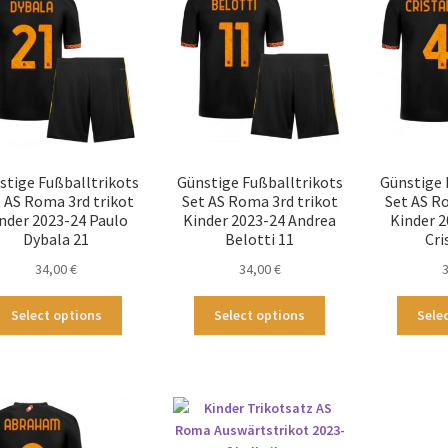
Die
Optionen
Optionen
können
können
auf
auf
der
der
Produktseite
Produktseite
gewählt
gewählt
werden
werden
stige Fußballtrikots
Günstige Fußballtrikots
Günstige 
 AS Roma 3rd trikot
Set AS Roma 3rd trikot
Set AS R
nder 2023-24 Paulo
Kinder 2023-24 Andrea
Kinder 
Dybala 21
Belotti 11
Cri
34,00
€
34,00
€
Dieses
Dieses
Select options
Select options
Sele
Produkt
Produkt
weist
weist
mehrere
mehrere
Varianten
Varianten
auf.
auf.
Die
Die