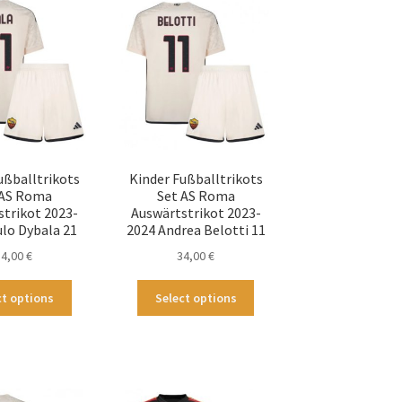
auf.
auf.
Die
Die
Optionen
Optionen
können
können
auf
auf
der
der
Produktseite
Produktseite
gewählt
gewählt
werden
werden
ußballtrikots
Kinder Fußballtrikots
 AS Roma
Set AS Roma
strikot 2023-
Auswärtstrikot 2023-
ulo Dybala 21
2024 Andrea Belotti 11
34,00
€
34,00
€
Dieses
Dieses
ct options
Select options
Produkt
Produkt
weist
weist
mehrere
mehrere
Varianten
Varianten
auf.
auf.