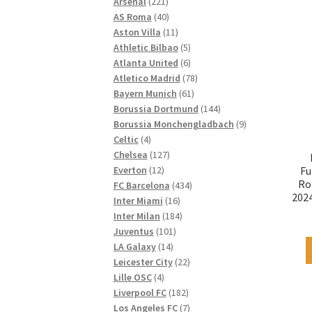
221
Produkte
Arsenal
221
Produkte
40
AS Roma
40
Produkte
11
Aston Villa
11
Produkte
5
Athletic Bilbao
5
Produkte
6
Atlanta United
6
Produkte
78
Atletico Madrid
78
61
Produkte
Bayern Munich
61
Produkte
144
Borussia Dortmund
144
Produkte
9
Borussia Monchengladbach
9
4
Produkte
Celtic
4
Produkte
127
Chelsea
127
12
Produkte
Everton
12
Fu
Ro
Produkte
434
FC Barcelona
434
2024
16
Produkte
Inter Miami
16
Produkte
184
Inter Milan
184
101
Produkte
Juventus
101
14
Produkte
LA Galaxy
14
Produkte
22
Leicester City
22
4
Produkte
Lille OSC
4
Produkte
182
Liverpool FC
182
Produkte
7
Los Angeles FC
7