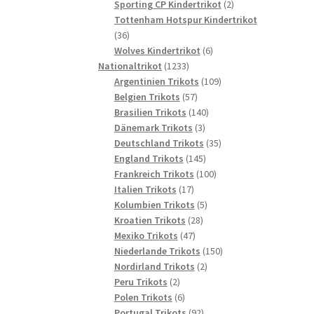
2
Produkte
Sporting CP Kindertrikot
2
Produkte
Tottenham Hotspur Kindertrikot
36
36
Produkte
6
Wolves Kindertrikot
6
1233
Produkte
Nationaltrikot
1233
Produkte
109
Argentinien Trikots
109
57
Produkte
Belgien Trikots
57
Produkte
140
Brasilien Trikots
140
3
Produkte
Dänemark Trikots
3
Produkte
35
Deutschland Trikots
35
145
Produkte
England Trikots
145
Produkte
100
Frankreich Trikots
100
17
Produkte
Italien Trikots
17
Produkte
5
Kolumbien Trikots
5
28
Produkte
Kroatien Trikots
28
47
Produkte
Mexiko Trikots
47
Produkte
150
Niederlande Trikots
150
2
Produkte
Nordirland Trikots
2
2
Produkte
Peru Trikots
2
Produkte
6
Polen Trikots
6
Produkte
92
Portugal Trikots
92