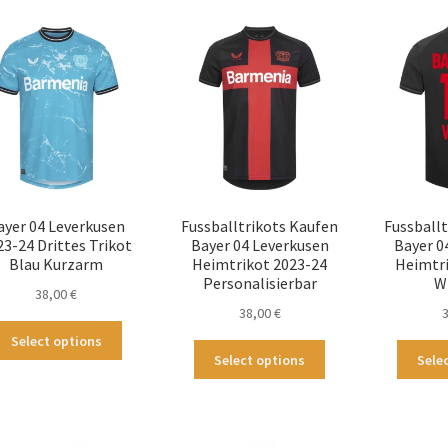
ayer 04 Leverkusen
Fussballtrikots Kaufen
Fussball
23-24 Drittes Trikot
Bayer 04 Leverkusen
Bayer 0
Blau Kurzarm
Heimtrikot 2023-24
Heimtri
Personalisierbar
W
38,00
€
38,00
€
Dieses
Select options
Dieses
Produkt
Select options
Sele
Produkt
weist
weist
mehrere
mehrere
Varianten
Varianten
auf.