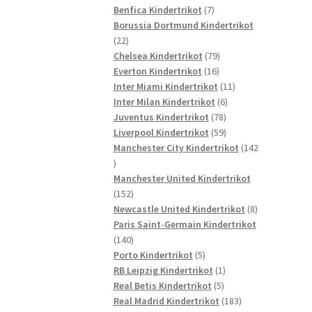
7
Produkte
Benfica Kindertrikot
7
Produkte
Borussia Dortmund Kindertrikot
22
22
Produkte
79
Chelsea Kindertrikot
79
16
Produkte
Everton Kindertrikot
16
Produkte
11
Inter Miami Kindertrikot
11
6
Produkte
Inter Milan Kindertrikot
6
78
Produkte
Juventus Kindertrikot
78
Produkte
59
Liverpool Kindertrikot
59
Produkte
Manchester City Kindertrikot
142
142
Produkte
Manchester United Kindertrikot
152
152
Produkte
8
Newcastle United Kindertrikot
8
Produkte
Paris Saint-Germain Kindertrikot
140
140
Produkte
5
Porto Kindertrikot
5
Produkte
1
RB Leipzig Kindertrikot
1
5
Produkt
Real Betis Kindertrikot
5
Produkte
183
Real Madrid Kindertrikot
183