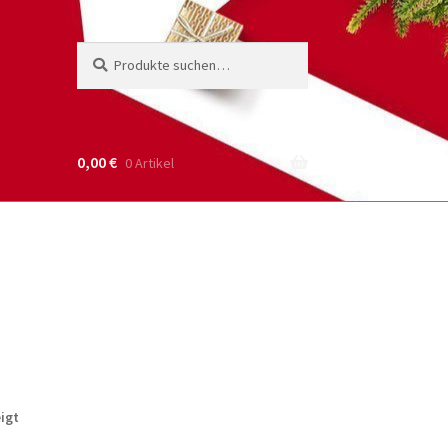
Suche
Suchen
nach:
0,00
€
0 Artikel
Nach
igt
neuesten