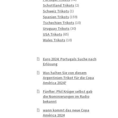
Produkte
2
Schottland Trikots
2
1
Produkte
Schweiz Trikots
1
Produkt
159
Spanien Trikots
159
Produkte
10
Tschechien Trikots
10
30
Produkte
Uruguay Trikots
30
65
Produkte
USA Trikots
65
Produkte
10
Wales Trikots
10
Produkte
Euro 2024: Portugals Suche nach
Erlösung
Was halten Sie von diesem
Argentinien-Trikot für die Copa
América 2024?
Fünfter: Phil Krüger selbst gab
die Nominierungen im Radio
bekannt
wann kommt das neue Copa
América 2024