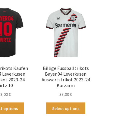
sortiert
trikots Kaufen
Billige Fussballtrikots
4 Leverkusen
Bayer 04 Leverkusen
kot 2023-24
Auswärtstrikot 2023-24
irtz 10
Kurzarm
38,00
€
38,00
€
Dieses
Dieses
ct options
Select options
Produkt
Produkt
weist
weist
mehrere
mehrere
Varianten
Varianten