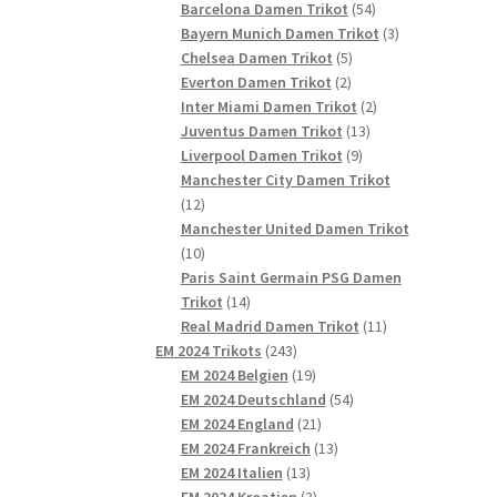
54
Produkte
Barcelona Damen Trikot
54
Produkte
3
Bayern Munich Damen Trikot
3
5
Produkte
Chelsea Damen Trikot
5
2
Produkte
Everton Damen Trikot
2
Produkte
2
Inter Miami Damen Trikot
2
13
Produkte
Juventus Damen Trikot
13
9
Produkte
Liverpool Damen Trikot
9
Produkte
Manchester City Damen Trikot
12
12
Produkte
Manchester United Damen Trikot
10
10
Produkte
Paris Saint Germain PSG Damen
14
Trikot
14
Produkte
11
Real Madrid Damen Trikot
11
243
Produkte
EM 2024 Trikots
243
Produkte
19
EM 2024 Belgien
19
Produkte
54
EM 2024 Deutschland
54
21
Produkte
EM 2024 England
21
Produkte
13
EM 2024 Frankreich
13
13
Produkte
EM 2024 Italien
13
Produkte
3
EM 2024 Kroatien
3