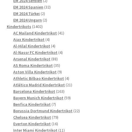
2
Produkte
EM 2024 Serbien
2
Produkte
32
EM 2024 Spanien
32
2
Produkte
EM 2024 Türkei
2
Produkte
2
EM 2024 Ungarn
2
1402
Produkte
Kindertrikots
1402
Produkte
41
AC Mailand Kindertrikot
41
4
Produkte
Ajax Kindertrikot
4
Produkte
4
Al-Hilal Kindertrikot
4
Produkte
4
Al-Nassr FC Kindertrikot
4
88
Produkte
Arsenal Kindertrikot
88
Produkte
35
AS Roma Kindertrikot
35
Produkte
9
Aston Villa Kindertrikot
9
Produkte
4
Athletic Bilbao Kindertrikot
4
Produkte
21
Atlético Madrid Kindertrikot
21
163
Produkte
Barcelona Kindertrikot
163
Produkte
59
Bayern Munich Kindertrikot
59
7
Produkte
Benfica Kindertrikot
7
Produkte
22
Borussia Dortmund Kindertrikot
22
79
Produkte
Chelsea Kindertrikot
79
16
Produkte
Everton Kindertrikot
16
Produkte
11
Inter Miami Kindertrikot
11