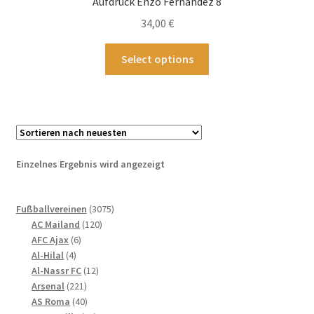
Aufdruck Enzo Fernandez 8
34,00
€
Dieses
Select options
Produkt
weist
mehrere
Varianten
auf.
Die
Einzelnes Ergebnis wird angezeigt
Optionen
können
3075
auf
Fußballvereinen
3075
120
Produkte
AC Mailand
120
der
6
Produkte
AFC Ajax
6
Produktseite
4
Produkte
Al-Hilal
4
gewählt
Produkte
12
Al-Nassr FC
12
werden
221
Produkte
Arsenal
221
Produkte
40
AS Roma
40