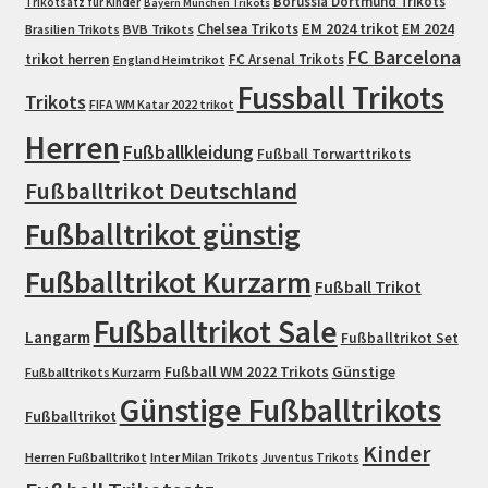
Borussia Dortmund Trikots
Trikotsatz für Kinder
Bayern München Trikots
EM 2024 trikot
Chelsea Trikots
EM 2024
Brasilien Trikots
BVB Trikots
FC Barcelona
trikot herren
FC Arsenal Trikots
England Heimtrikot
Fussball Trikots
Trikots
FIFA WM Katar 2022 trikot
Herren
Fußballkleidung
Fußball Torwarttrikots
Fußballtrikot Deutschland
Fußballtrikot günstig
Fußballtrikot Kurzarm
Fußball Trikot
Fußballtrikot Sale
Langarm
Fußballtrikot Set
Fußball WM 2022 Trikots
Günstige
Fußballtrikots Kurzarm
Günstige Fußballtrikots
Fußballtrikot
Kinder
Herren Fußballtrikot
Inter Milan Trikots
Juventus Trikots