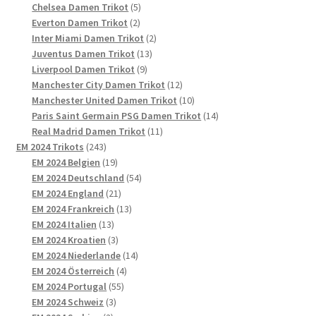
5
Produkte
Chelsea Damen Trikot
5
2
Produkte
Everton Damen Trikot
2
Produkte
2
Inter Miami Damen Trikot
2
13
Produkte
Juventus Damen Trikot
13
9
Produkte
Liverpool Damen Trikot
9
Produkte
12
Manchester City Damen Trikot
12
Produkte
10
Manchester United Damen Trikot
10
Produkte
14
Paris Saint Germain PSG Damen Trikot
14
11
Produkte
Real Madrid Damen Trikot
11
243
Produkte
EM 2024 Trikots
243
Produkte
19
EM 2024 Belgien
19
Produkte
54
EM 2024 Deutschland
54
21
Produkte
EM 2024 England
21
Produkte
13
EM 2024 Frankreich
13
13
Produkte
EM 2024 Italien
13
Produkte
3
EM 2024 Kroatien
3
Produkte
14
EM 2024 Niederlande
14
4
Produkte
EM 2024 Österreich
4
55
Produkte
EM 2024 Portugal
55
3
Produkte
EM 2024 Schweiz
3