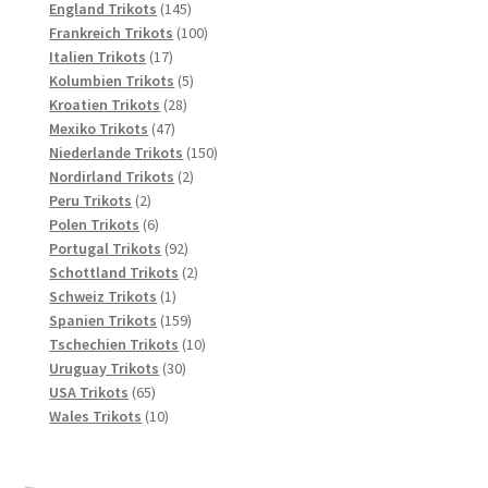
145
Produkte
England Trikots
145
Produkte
100
Frankreich Trikots
100
17
Produkte
Italien Trikots
17
Produkte
5
Kolumbien Trikots
5
28
Produkte
Kroatien Trikots
28
47
Produkte
Mexiko Trikots
47
Produkte
150
Niederlande Trikots
150
2
Produkte
Nordirland Trikots
2
2
Produkte
Peru Trikots
2
Produkte
6
Polen Trikots
6
Produkte
92
Portugal Trikots
92
Produkte
2
Schottland Trikots
2
1
Produkte
Schweiz Trikots
1
Produkt
159
Spanien Trikots
159
Produkte
10
Tschechien Trikots
10
30
Produkte
Uruguay Trikots
30
65
Produkte
USA Trikots
65
Produkte
10
Wales Trikots
10
Produkte