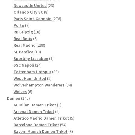
23
Produkte
Newcastle United
23
8
Produkte
Orlando City SC
8
Produkte
276
Paris Saint-Germain
276
7
Produkte
Porto
7
Produkte
18
RB Leipzig
18
6
Produkte
Real Betis
6
Produkte
298
Real Madrid
298
13
Produkte
SL Benfica
13
Produkte
1
Sporting Lissabon
1
24
Produkt
SSC Napoli
24
Produkte
83
Tottenham Hotspur
83
1
Produkte
West Ham United
1
Produkt
34
Wolverhampton Wanderers
34
6
Produkte
Wolves
6
145
Produkte
Damen
145
Produkte
1
AC Milan Damen Trikot
1
4
Produkt
Arsenal Damen Trikot
4
Produkte
5
Atletico Madrid Damen Trikot
5
54
Produkte
Barcelona Damen Trikot
54
Produkte
3
Bayern Munich Damen Trikot
3