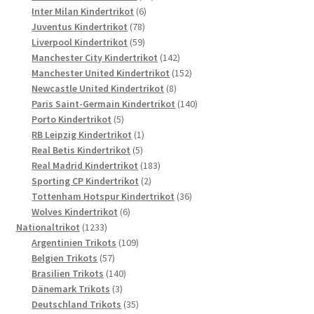
6
Produkte
Inter Milan Kindertrikot
6
78
Produkte
Juventus Kindertrikot
78
Produkte
59
Liverpool Kindertrikot
59
Produkte
142
Manchester City Kindertrikot
142
Produkte
152
Manchester United Kindertrikot
152
8
Produkte
Newcastle United Kindertrikot
8
Produkte
140
Paris Saint-Germain Kindertrikot
140
5
Produkte
Porto Kindertrikot
5
Produkte
1
RB Leipzig Kindertrikot
1
5
Produkt
Real Betis Kindertrikot
5
Produkte
183
Real Madrid Kindertrikot
183
2
Produkte
Sporting CP Kindertrikot
2
Produkte
36
Tottenham Hotspur Kindertrikot
36
6
Produkte
Wolves Kindertrikot
6
1233
Produkte
Nationaltrikot
1233
Produkte
109
Argentinien Trikots
109
57
Produkte
Belgien Trikots
57
Produkte
140
Brasilien Trikots
140
3
Produkte
Dänemark Trikots
3
Produkte
35
Deutschland Trikots
35