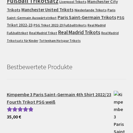
Fußball Trikotsatz
Manchester City
Liverpool Trikots
Trikots
Manchester United Trikots
Niederlande Trikots
Paris
Paris Saint-Germain Trikots
PSG
Saint-Germain Auswärtstrikot
Trikot 2022-23
PSG Trikot 2022-23 Fußballtrikots
Real Madrid
Real Madrid Trikots
Fußballtrikot
Real Madrid Trikot
Real Madrid
Trikotsatz für Kinder
Tottenham Hotspur Trikots
Bestbewertete Produkte
Kimpembe 3 Paris Saint-Germain 4th Shirt 2022/23
Fourth Trikot PSG weiß
35,00
€
Bewertet mit
5.00
von 5