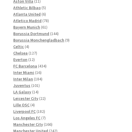
Produkte
11
Aston Villa
11
Produkte
5
Athletic Bilbao
5
Produkte
6
Atlanta United
6
Produkte
78
Atletico Madrid
78
61
Produkte
Bayern Munich
61
Produkte
144
Borussia Dortmund
144
Produkte
9
Borussia Monchengladbach
9
4
Produkte
Celtic
4
Produkte
127
Chelsea
127
12
Produkte
Everton
12
Produkte
434
FC Barcelona
434
16
Produkte
Inter Miami
16
Produkte
184
Inter Milan
184
101
Produkte
Juventus
101
14
Produkte
LA Galaxy
14
Produkte
22
Leicester City
22
4
Produkte
Lille OSC
4
Produkte
182
Liverpool FC
182
Produkte
7
Los Angeles FC
7
Produkte
166
Manchester City
166
Produkte
242
Manchester United
242