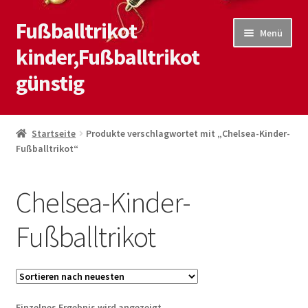
Fußballtrikot
Zur
Zum
Menü
Navigation
Inhalt
kinder,Fußballtrikot
springen
springen
günstig
Start
Startseite
Produkte verschlagwortet mit „Chelsea-Kinder-
Fußballtrikot“
Blog
Kasse
Chelsea-Kinder-
Kontaktiere uns
Fußballtrikot
Mein Konto
Shop
Einzelnes Ergebnis wird angezeigt