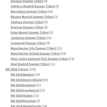
4
Produkt
Arsenal Damen Trikot
4
Produkte
5
Atletico Madrid Damen Trikot
5
54
Produkte
Barcelona Damen Trikot
54
Produkte
3
Bayern Munich Damen Trikot
3
5
Produkte
Chelsea Damen Trikot
5
2
Produkte
Everton Damen Trikot
2
Produkte
2
Inter Miami Damen Trikot
2
13
Produkte
Juventus Damen Trikot
13
9
Produkte
Liverpool Damen Trikot
9
Produkte
12
Manchester City Damen Trikot
12
Produkte
10
Manchester United Damen Trikot
10
Produkte
14
Paris Saint Germain PSG Damen Trikot
14
11
Produkte
Real Madrid Damen Trikot
11
243
Produkte
EM 2024 Trikots
243
Produkte
19
EM 2024 Belgien
19
Produkte
54
EM 2024 Deutschland
54
21
Produkte
EM 2024 England
21
Produkte
13
EM 2024 Frankreich
13
13
Produkte
EM 2024 Italien
13
Produkte
3
EM 2024 Kroatien
3
Produkte
14
EM 2024 Niederlande
14