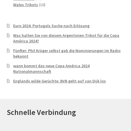
Produkte
10
Wales Trikots
10
Produkte
Euro 2024: Portugals Suche nach Erlösung
Was halten Sie von diesem Argentinien-Trikot für die Copa
América 2024?
Fünfter: Phil Krüger selbst gab die Nominierungen im Radio
bekannt
wann kommt das neue Copa América 2024
Nationalmannschaft
Englands wilde Gerüchte: BVB geht auf van Dijk los
Schnelle Verbindung