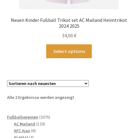
Neuen Kinder Fußball Trikot set AC Mailand Heimtrikot
2024 2025
34,00
€
Dieses
Select options
Produkt
weist
mehrere
Varianten
auf.
Die
Nach
Alle 2 Ergebnisse werden angezeigt
Optionen
neuesten
können
sortiert
3075
auf
Fußballvereinen
3075
120
Produkte
AC Mailand
120
der
6
Produkte
AFC Ajax
6
Produktseite
4
Produkte
Al-Hilal
4