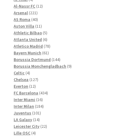
gewählt
Produkte
12
Al-Nassr FC
12
werden
221
Produkte
Arsenal
221
Produkte
40
AS Roma
40
Produkte
11
Aston Villa
11
Produkte
5
Athletic Bilbao
5
Produkte
6
Atlanta United
6
Produkte
78
Atletico Madrid
78
61
Produkte
Bayern Munich
61
Produkte
144
Borussia Dortmund
144
Produkte
9
Borussia Monchengladbach
9
4
Produkte
Celtic
4
Produkte
127
Chelsea
127
12
Produkte
Everton
12
Produkte
434
FC Barcelona
434
16
Produkte
Inter Miami
16
Produkte
184
Inter Milan
184
101
Produkte
Juventus
101
14
Produkte
LA Galaxy
14
Produkte
22
Leicester City
22
4
Produkte
Lille OSC
4