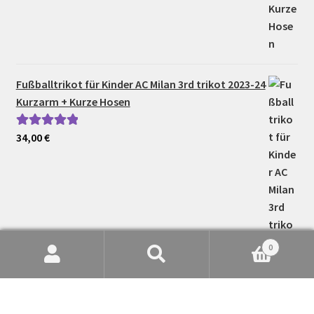
Fußballtrikot für Kinder AC Milan 3rd trikot 2023-24
Kurzarm + Kurze Hosen
34,00
€
Bewertet mit
5.00
von 5
0
Suche
Suchen
nach: