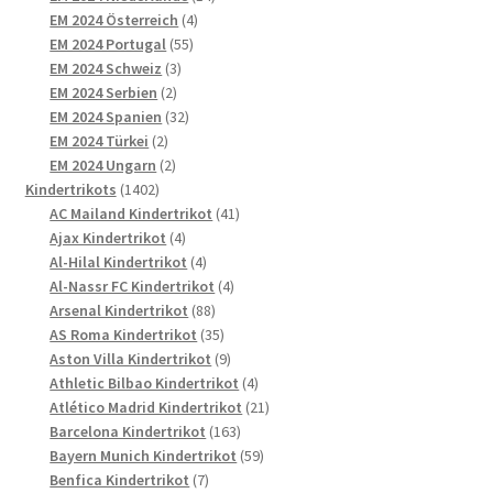
4
Produkte
EM 2024 Österreich
4
55
Produkte
EM 2024 Portugal
55
3
Produkte
EM 2024 Schweiz
3
2
Produkte
EM 2024 Serbien
2
Produkte
32
EM 2024 Spanien
32
2
Produkte
EM 2024 Türkei
2
Produkte
2
EM 2024 Ungarn
2
1402
Produkte
Kindertrikots
1402
Produkte
41
AC Mailand Kindertrikot
41
4
Produkte
Ajax Kindertrikot
4
Produkte
4
Al-Hilal Kindertrikot
4
Produkte
4
Al-Nassr FC Kindertrikot
4
88
Produkte
Arsenal Kindertrikot
88
Produkte
35
AS Roma Kindertrikot
35
Produkte
9
Aston Villa Kindertrikot
9
Produkte
4
Athletic Bilbao Kindertrikot
4
Produkte
21
Atlético Madrid Kindertrikot
21
163
Produkte
Barcelona Kindertrikot
163
Produkte
59
Bayern Munich Kindertrikot
59
7
Produkte
Benfica Kindertrikot
7