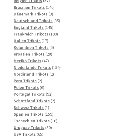
57
Produkte
Belgien Trikots
57
Produkte
140
Brasilien Trikots
140
3
Produkte
Dänemark Trikots
3
Produkte
35
Deutschland Trikots
35
145
Produkte
England Trikots
145
Produkte
100
Frankreich Trikots
100
17
Produkte
Italien Trikots
17
Produkte
5
Kolumbien Trikots
5
28
Produkte
Kroatien Trikots
28
47
Produkte
Mexiko Trikots
47
Produkte
150
Niederlande Trikots
150
2
Produkte
Nordirland Trikots
2
2
Produkte
Peru Trikots
2
Produkte
6
Polen Trikots
6
Produkte
92
Portugal Trikots
92
Produkte
2
Schottland Trikots
2
1
Produkte
Schweiz Trikots
1
Produkt
159
Spanien Trikots
159
Produkte
10
Tschechien Trikots
10
30
Produkte
Uruguay Trikots
30
65
Produkte
USA Trikots
65