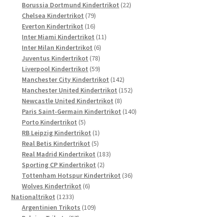
Produkte
22
Borussia Dortmund Kindertrikot
22
79
Produkte
Chelsea Kindertrikot
79
16
Produkte
Everton Kindertrikot
16
Produkte
11
Inter Miami Kindertrikot
11
6
Produkte
Inter Milan Kindertrikot
6
78
Produkte
Juventus Kindertrikot
78
Produkte
59
Liverpool Kindertrikot
59
Produkte
142
Manchester City Kindertrikot
142
Produkte
152
Manchester United Kindertrikot
152
8
Produkte
Newcastle United Kindertrikot
8
Produkte
140
Paris Saint-Germain Kindertrikot
140
5
Produkte
Porto Kindertrikot
5
Produkte
1
RB Leipzig Kindertrikot
1
5
Produkt
Real Betis Kindertrikot
5
Produkte
183
Real Madrid Kindertrikot
183
2
Produkte
Sporting CP Kindertrikot
2
Produkte
36
Tottenham Hotspur Kindertrikot
36
6
Produkte
Wolves Kindertrikot
6
1233
Produkte
Nationaltrikot
1233
Produkte
109
Argentinien Trikots
109