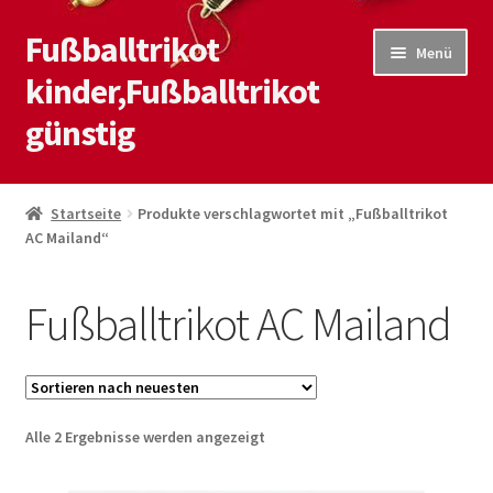
Fußballtrikot
Zur
Zum
Menü
Navigation
Inhalt
kinder,Fußballtrikot
springen
springen
günstig
Start
Startseite
Produkte verschlagwortet mit „Fußballtrikot
AC Mailand“
Blog
Kasse
Fußballtrikot AC Mailand
Kontaktiere uns
Mein Konto
Nach
Alle 2 Ergebnisse werden angezeigt
neuesten
Shop
sortiert