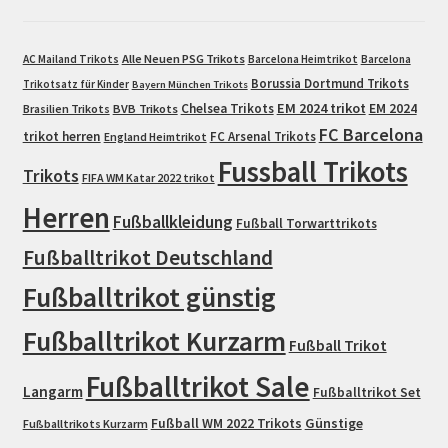
Alle Neuen PSG Trikots
AC Mailand Trikots
Barcelona Heimtrikot
Barcelona
Borussia Dortmund Trikots
Trikotsatz für Kinder
Bayern München Trikots
EM 2024 trikot
Chelsea Trikots
EM 2024
Brasilien Trikots
BVB Trikots
FC Barcelona
trikot herren
FC Arsenal Trikots
England Heimtrikot
Fussball Trikots
Trikots
FIFA WM Katar 2022 trikot
Herren
Fußballkleidung
Fußball Torwarttrikots
Fußballtrikot Deutschland
Fußballtrikot günstig
Fußballtrikot Kurzarm
Fußball Trikot
Fußballtrikot Sale
Langarm
Fußballtrikot Set
Fußball WM 2022 Trikots
Günstige
Fußballtrikots Kurzarm