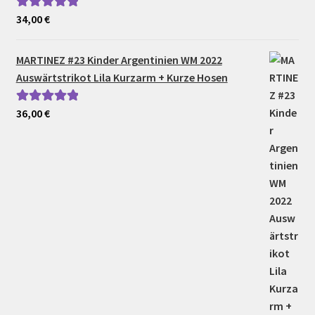
34,00
€
Bewertet mit
5.00
von 5
MARTINEZ #23 Kinder Argentinien WM 2022
Auswärtstrikot Lila Kurzarm + Kurze Hosen
36,00
€
Bewertet mit
5.00
von 5