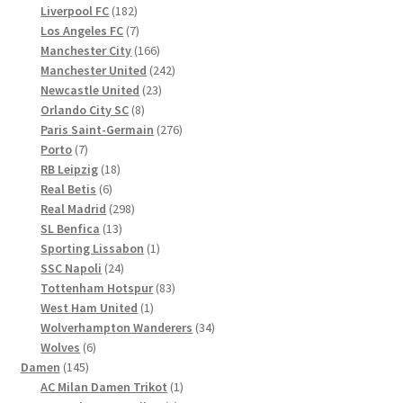
Produkte
182
Liverpool FC
182
Produkte
7
Los Angeles FC
7
Produkte
166
Manchester City
166
Produkte
242
Manchester United
242
23
Produkte
Newcastle United
23
8
Produkte
Orlando City SC
8
Produkte
276
Paris Saint-Germain
276
7
Produkte
Porto
7
Produkte
18
RB Leipzig
18
6
Produkte
Real Betis
6
Produkte
298
Real Madrid
298
13
Produkte
SL Benfica
13
Produkte
1
Sporting Lissabon
1
24
Produkt
SSC Napoli
24
Produkte
83
Tottenham Hotspur
83
1
Produkte
West Ham United
1
Produkt
34
Wolverhampton Wanderers
34
6
Produkte
Wolves
6
145
Produkte
Damen
145
Produkte
1
AC Milan Damen Trikot
1