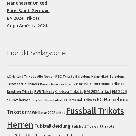
Manchester United
Paris Saint-Germain
EM 2024 Trikots
Copa América 2024
Produkt Schlagwörter
Alle Neuen PSG Trikots
AC Mailand Trikots
Barcelona Heimtrikot
Barcelona
Borussia Dortmund Trikots
Trikotsatz für Kinder
Bayern München Trikots
EM 2024 trikot
Chelsea Trikots
EM 2024
Brasilien Trikots
BVB Trikots
FC Barcelona
trikot herren
FC Arsenal Trikots
England Heimtrikot
Fussball Trikots
Trikots
FIFA WM Katar 2022 trikot
Herren
Fußballkleidung
Fußball Torwarttrikots