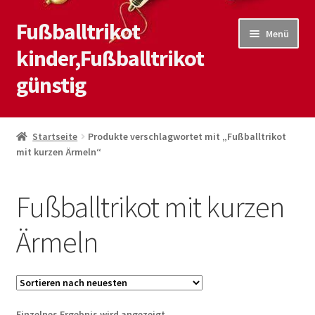
Fußballtrikot
Zur
Zum
Menü
Navigation
Inhalt
kinder,Fußballtrikot
springen
springen
günstig
Start
Startseite
Produkte verschlagwortet mit „Fußballtrikot
mit kurzen Ärmeln“
Blog
Kasse
Fußballtrikot mit kurzen
Kontaktiere uns
Ärmeln
Mein Konto
Shop
Einzelnes Ergebnis wird angezeigt