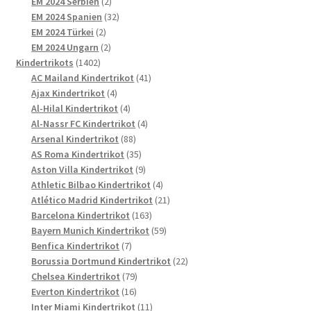
2
Produkte
EM 2024 Serbien
2
Produkte
32
EM 2024 Spanien
32
2
Produkte
EM 2024 Türkei
2
Produkte
2
EM 2024 Ungarn
2
1402
Produkte
Kindertrikots
1402
Produkte
41
AC Mailand Kindertrikot
41
4
Produkte
Ajax Kindertrikot
4
Produkte
4
Al-Hilal Kindertrikot
4
Produkte
4
Al-Nassr FC Kindertrikot
4
88
Produkte
Arsenal Kindertrikot
88
Produkte
35
AS Roma Kindertrikot
35
Produkte
9
Aston Villa Kindertrikot
9
Produkte
4
Athletic Bilbao Kindertrikot
4
Produkte
21
Atlético Madrid Kindertrikot
21
163
Produkte
Barcelona Kindertrikot
163
Produkte
59
Bayern Munich Kindertrikot
59
7
Produkte
Benfica Kindertrikot
7
Produkte
22
Borussia Dortmund Kindertrikot
22
79
Produkte
Chelsea Kindertrikot
79
16
Produkte
Everton Kindertrikot
16
Produkte
11
Inter Miami Kindertrikot
11