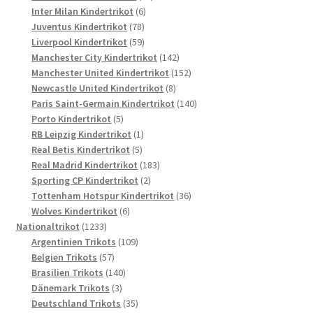
6
Produkte
Inter Milan Kindertrikot
6
78
Produkte
Juventus Kindertrikot
78
Produkte
59
Liverpool Kindertrikot
59
Produkte
142
Manchester City Kindertrikot
142
Produkte
152
Manchester United Kindertrikot
152
8
Produkte
Newcastle United Kindertrikot
8
Produkte
140
Paris Saint-Germain Kindertrikot
140
5
Produkte
Porto Kindertrikot
5
Produkte
1
RB Leipzig Kindertrikot
1
5
Produkt
Real Betis Kindertrikot
5
Produkte
183
Real Madrid Kindertrikot
183
2
Produkte
Sporting CP Kindertrikot
2
Produkte
36
Tottenham Hotspur Kindertrikot
36
6
Produkte
Wolves Kindertrikot
6
1233
Produkte
Nationaltrikot
1233
Produkte
109
Argentinien Trikots
109
57
Produkte
Belgien Trikots
57
Produkte
140
Brasilien Trikots
140
3
Produkte
Dänemark Trikots
3
Produkte
35
Deutschland Trikots
35