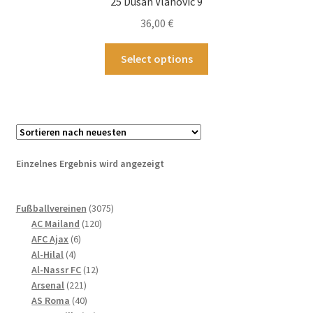
25 Dusan Vlahovic 9
36,00
€
Dieses
Select options
Produkt
weist
mehrere
Varianten
auf.
Die
Einzelnes Ergebnis wird angezeigt
Optionen
können
3075
auf
Fußballvereinen
3075
120
Produkte
AC Mailand
120
der
6
Produkte
AFC Ajax
6
Produktseite
4
Produkte
Al-Hilal
4
gewählt
Produkte
12
Al-Nassr FC
12
werden
221
Produkte
Arsenal
221
Produkte
40
AS Roma
40