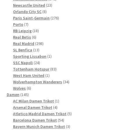
23
Produkte
Newcastle United
23
8
Produkte
Orlando City SC
8
Produkte
276
Paris Saint-Germain
276
7
Produkte
Porto
7
Produkte
18
RB Leipzig
18
6
Produkte
Real Betis
6
Produkte
298
Real Madrid
298
13
Produkte
SL Benfica
13
Produkte
1
Sporting Lissabon
1
24
Produkt
SSC Napoli
24
Produkte
83
Tottenham Hotspur
83
1
Produkte
West Ham United
1
Produkt
34
Wolverhampton Wanderers
34
6
Produkte
Wolves
6
145
Produkte
Damen
145
Produkte
1
AC Milan Damen Trikot
1
4
Produkt
Arsenal Damen Trikot
4
Produkte
5
Atletico Madrid Damen Trikot
5
54
Produkte
Barcelona Damen Trikot
54
Produkte
3
Bayern Munich Damen Trikot
3