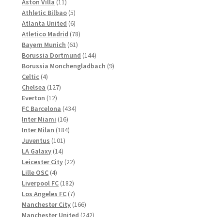
Produkte
11
Aston Villa
11
Produkte
5
Athletic Bilbao
5
Produkte
6
Atlanta United
6
Produkte
78
Atletico Madrid
78
61
Produkte
Bayern Munich
61
Produkte
144
Borussia Dortmund
144
Produkte
9
Borussia Monchengladbach
9
4
Produkte
Celtic
4
Produkte
127
Chelsea
127
12
Produkte
Everton
12
Produkte
434
FC Barcelona
434
16
Produkte
Inter Miami
16
Produkte
184
Inter Milan
184
101
Produkte
Juventus
101
14
Produkte
LA Galaxy
14
Produkte
22
Leicester City
22
4
Produkte
Lille OSC
4
Produkte
182
Liverpool FC
182
Produkte
7
Los Angeles FC
7
Produkte
166
Manchester City
166
Produkte
242
Manchester United
242