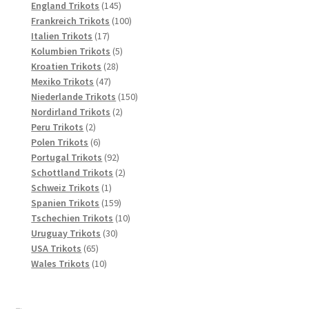
145
Produkte
England Trikots
145
Produkte
100
Frankreich Trikots
100
17
Produkte
Italien Trikots
17
Produkte
5
Kolumbien Trikots
5
28
Produkte
Kroatien Trikots
28
47
Produkte
Mexiko Trikots
47
Produkte
150
Niederlande Trikots
150
2
Produkte
Nordirland Trikots
2
2
Produkte
Peru Trikots
2
Produkte
6
Polen Trikots
6
Produkte
92
Portugal Trikots
92
Produkte
2
Schottland Trikots
2
1
Produkte
Schweiz Trikots
1
Produkt
159
Spanien Trikots
159
Produkte
10
Tschechien Trikots
10
30
Produkte
Uruguay Trikots
30
65
Produkte
USA Trikots
65
Produkte
10
Wales Trikots
10
Produkte