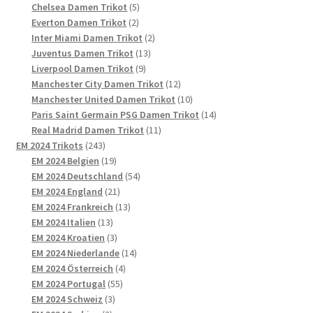
5
Produkte
Chelsea Damen Trikot
5
2
Produkte
Everton Damen Trikot
2
Produkte
2
Inter Miami Damen Trikot
2
13
Produkte
Juventus Damen Trikot
13
9
Produkte
Liverpool Damen Trikot
9
Produkte
12
Manchester City Damen Trikot
12
Produkte
10
Manchester United Damen Trikot
10
Produkte
14
Paris Saint Germain PSG Damen Trikot
14
11
Produkte
Real Madrid Damen Trikot
11
243
Produkte
EM 2024 Trikots
243
Produkte
19
EM 2024 Belgien
19
Produkte
54
EM 2024 Deutschland
54
21
Produkte
EM 2024 England
21
Produkte
13
EM 2024 Frankreich
13
13
Produkte
EM 2024 Italien
13
Produkte
3
EM 2024 Kroatien
3
Produkte
14
EM 2024 Niederlande
14
4
Produkte
EM 2024 Österreich
4
55
Produkte
EM 2024 Portugal
55
3
Produkte
EM 2024 Schweiz
3