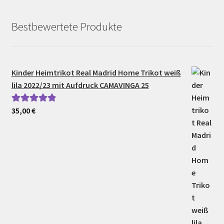
Bestbewertete Produkte
Kinder Heimtrikot Real Madrid Home Trikot weiß
lila 2022/23 mit Aufdruck CAMAVINGA 25
35,00
€
Bewertet mit
5.00
von 5