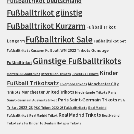
Fußballtrikot Deutschland
Fußballtrikot günstig
Fußballtrikot Kurzarm
Fußball Trikot
Fußballtrikot Sale
Langarm
Fußballtrikot Set
Fußball WM 2022 Trikots
Günstige
Fußballtrikots Kurzarm
Günstige Fußballtrikots
Fußballtrikot
Kinder
Herren Fußballtrikot
Inter Milan Trikots
Juventus Trikots
Fußball Trikotsatz
Manchester City
Liverpool Trikots
Trikots
Manchester United Trikots
Niederlande Trikots
Paris
Paris Saint-Germain Trikots
PSG
Saint-Germain Auswärtstrikot
Trikot 2022-23
PSG Trikot 2022-23 Fußballtrikots
Real Madrid
Real Madrid Trikots
Fußballtrikot
Real Madrid Trikot
Real Madrid
Trikotsatz für Kinder
Tottenham Hotspur Trikots