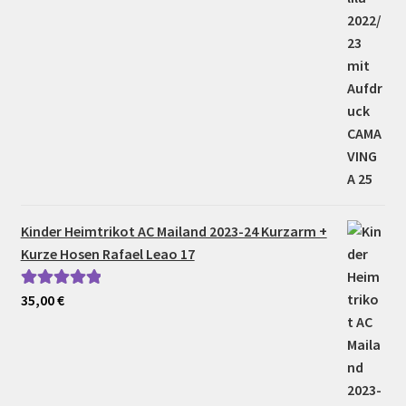
Kinder Heimtrikot AC Mailand 2023-24 Kurzarm +
Kurze Hosen Rafael Leao 17
35,00
€
Bewertet mit
5.00
von 5