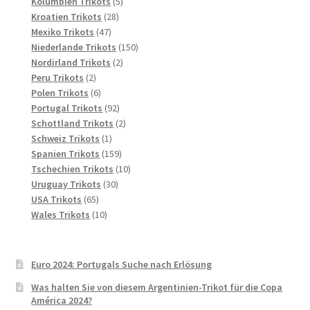
Produkte
5
Kolumbien Trikots
5
28
Produkte
Kroatien Trikots
28
47
Produkte
Mexiko Trikots
47
Produkte
150
Niederlande Trikots
150
2
Produkte
Nordirland Trikots
2
2
Produkte
Peru Trikots
2
Produkte
6
Polen Trikots
6
Produkte
92
Portugal Trikots
92
Produkte
2
Schottland Trikots
2
1
Produkte
Schweiz Trikots
1
Produkt
159
Spanien Trikots
159
Produkte
10
Tschechien Trikots
10
30
Produkte
Uruguay Trikots
30
65
Produkte
USA Trikots
65
Produkte
10
Wales Trikots
10
Produkte
Euro 2024: Portugals Suche nach Erlösung
Was halten Sie von diesem Argentinien-Trikot für die Copa
América 2024?