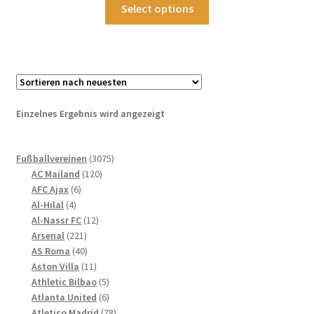
Dieses
Select options
Produkt
weist
mehrere
Varianten
auf.
Die
Einzelnes Ergebnis wird angezeigt
Optionen
können
3075
auf
Fußballvereinen
3075
120
Produkte
AC Mailand
120
der
6
Produkte
AFC Ajax
6
Produktseite
4
Produkte
Al-Hilal
4
gewählt
Produkte
12
Al-Nassr FC
12
werden
221
Produkte
Arsenal
221
Produkte
40
AS Roma
40
Produkte
11
Aston Villa
11
Produkte
5
Athletic Bilbao
5
Produkte
6
Atlanta United
6
Produkte
78
Atletico Madrid
78