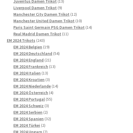
13
Produkte
Juventus Damen Trikot
13
9
Produkte
Liverpool Damen Trikot
9
Produkte
12
Manchester City Damen Trikot
12
Produkte
10
Manchester United Damen Trikot
10
Produkte
14
Paris Saint Germain PSG Damen Trikot
14
11
Produkte
Real Madrid Damen Trikot
11
243
Produkte
EM 2024 Trikots
243
Produkte
19
EM 2024 Belgien
19
Produkte
54
EM 2024 Deutschland
54
21
Produkte
EM 2024 England
21
Produkte
13
EM 2024 Frankreich
13
13
Produkte
EM 2024 Italien
13
Produkte
3
EM 2024 Kroatien
3
Produkte
14
EM 2024 Niederlande
14
4
Produkte
EM 2024 Österreich
4
55
Produkte
EM 2024 Portugal
55
3
Produkte
EM 2024 Schweiz
3
2
Produkte
EM 2024 Serbien
2
Produkte
32
EM 2024 Spanien
32
2
Produkte
EM 2024 Türkei
2
Produkte
2
EM 2024 Ungarn
2