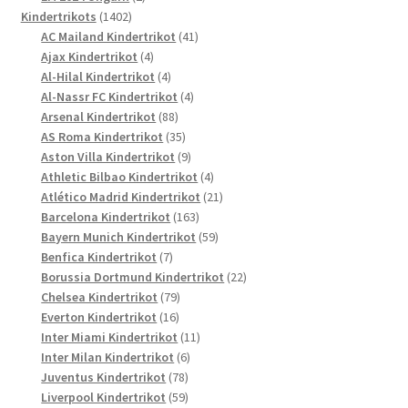
1402
Produkte
Kindertrikots
1402
Produkte
41
AC Mailand Kindertrikot
41
4
Produkte
Ajax Kindertrikot
4
Produkte
4
Al-Hilal Kindertrikot
4
Produkte
4
Al-Nassr FC Kindertrikot
4
88
Produkte
Arsenal Kindertrikot
88
Produkte
35
AS Roma Kindertrikot
35
Produkte
9
Aston Villa Kindertrikot
9
Produkte
4
Athletic Bilbao Kindertrikot
4
Produkte
21
Atlético Madrid Kindertrikot
21
163
Produkte
Barcelona Kindertrikot
163
Produkte
59
Bayern Munich Kindertrikot
59
7
Produkte
Benfica Kindertrikot
7
Produkte
22
Borussia Dortmund Kindertrikot
22
79
Produkte
Chelsea Kindertrikot
79
16
Produkte
Everton Kindertrikot
16
Produkte
11
Inter Miami Kindertrikot
11
6
Produkte
Inter Milan Kindertrikot
6
78
Produkte
Juventus Kindertrikot
78
Produkte
59
Liverpool Kindertrikot
59