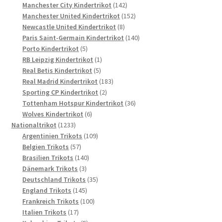
Produkte
142
Manchester City Kindertrikot
142
Produkte
152
Manchester United Kindertrikot
152
8
Produkte
Newcastle United Kindertrikot
8
Produkte
140
Paris Saint-Germain Kindertrikot
140
5
Produkte
Porto Kindertrikot
5
Produkte
1
RB Leipzig Kindertrikot
1
5
Produkt
Real Betis Kindertrikot
5
Produkte
183
Real Madrid Kindertrikot
183
2
Produkte
Sporting CP Kindertrikot
2
Produkte
36
Tottenham Hotspur Kindertrikot
36
6
Produkte
Wolves Kindertrikot
6
1233
Produkte
Nationaltrikot
1233
Produkte
109
Argentinien Trikots
109
57
Produkte
Belgien Trikots
57
Produkte
140
Brasilien Trikots
140
3
Produkte
Dänemark Trikots
3
Produkte
35
Deutschland Trikots
35
145
Produkte
England Trikots
145
Produkte
100
Frankreich Trikots
100
17
Produkte
Italien Trikots
17