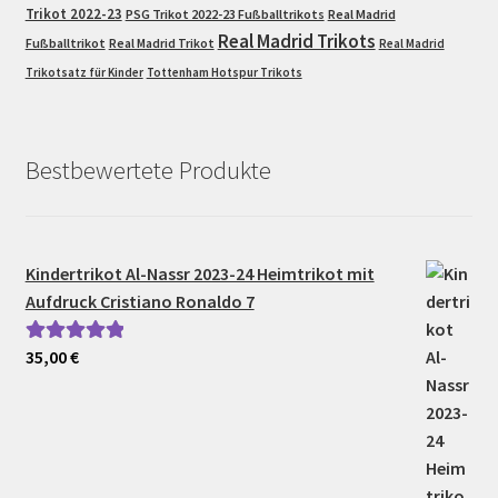
Trikot 2022-23
PSG Trikot 2022-23 Fußballtrikots
Real Madrid
Real Madrid Trikots
Fußballtrikot
Real Madrid Trikot
Real Madrid
Trikotsatz für Kinder
Tottenham Hotspur Trikots
Bestbewertete Produkte
Kindertrikot Al-Nassr 2023-24 Heimtrikot mit
Aufdruck Cristiano Ronaldo 7
35,00
€
Bewertet mit
5.00
von 5