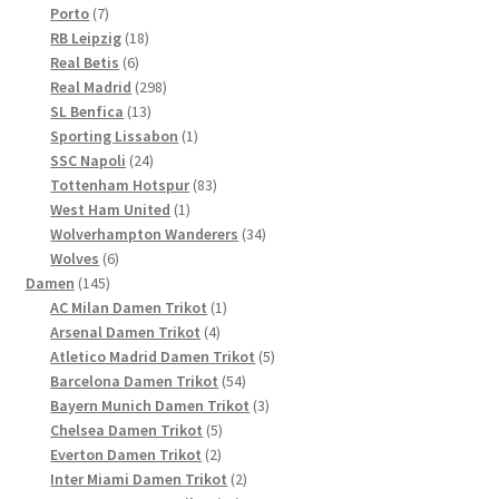
7
Produkte
Porto
7
Produkte
18
RB Leipzig
18
6
Produkte
Real Betis
6
Produkte
298
Real Madrid
298
13
Produkte
SL Benfica
13
Produkte
1
Sporting Lissabon
1
24
Produkt
SSC Napoli
24
Produkte
83
Tottenham Hotspur
83
1
Produkte
West Ham United
1
Produkt
34
Wolverhampton Wanderers
34
6
Produkte
Wolves
6
145
Produkte
Damen
145
Produkte
1
AC Milan Damen Trikot
1
4
Produkt
Arsenal Damen Trikot
4
Produkte
5
Atletico Madrid Damen Trikot
5
54
Produkte
Barcelona Damen Trikot
54
Produkte
3
Bayern Munich Damen Trikot
3
5
Produkte
Chelsea Damen Trikot
5
2
Produkte
Everton Damen Trikot
2
Produkte
2
Inter Miami Damen Trikot
2