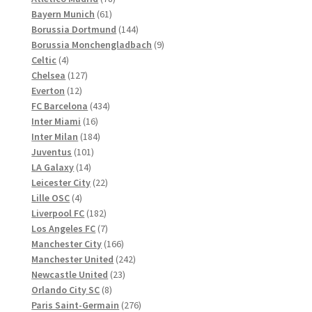
61
Produkte
Bayern Munich
61
Produkte
144
Borussia Dortmund
144
Produkte
9
Borussia Monchengladbach
9
4
Produkte
Celtic
4
Produkte
127
Chelsea
127
12
Produkte
Everton
12
Produkte
434
FC Barcelona
434
16
Produkte
Inter Miami
16
Produkte
184
Inter Milan
184
101
Produkte
Juventus
101
14
Produkte
LA Galaxy
14
Produkte
22
Leicester City
22
4
Produkte
Lille OSC
4
Produkte
182
Liverpool FC
182
Produkte
7
Los Angeles FC
7
Produkte
166
Manchester City
166
Produkte
242
Manchester United
242
23
Produkte
Newcastle United
23
8
Produkte
Orlando City SC
8
Produkte
276
Paris Saint-Germain
276