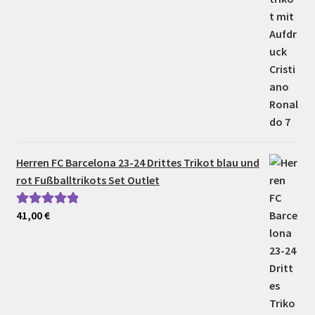
Herren FC Barcelona 23-24 Drittes Trikot blau und
rot Fußballtrikots Set Outlet
41,00
€
Bewertet mit
5.00
von 5