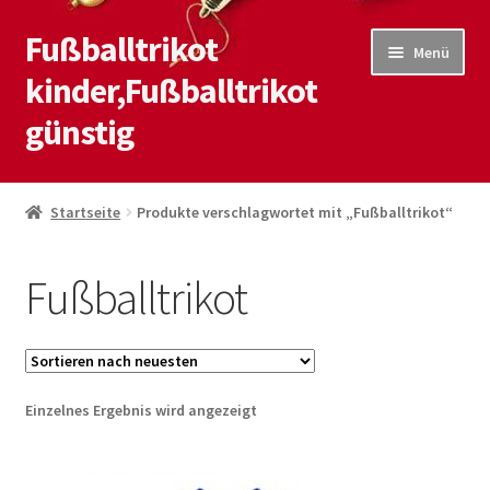
Fußballtrikot
Zur
Zum
Menü
Navigation
Inhalt
kinder,Fußballtrikot
springen
springen
günstig
Start
Startseite
Produkte verschlagwortet mit „Fußballtrikot“
Blog
Fußballtrikot
Kasse
Kontaktiere uns
Einzelnes Ergebnis wird angezeigt
Mein Konto
Shop