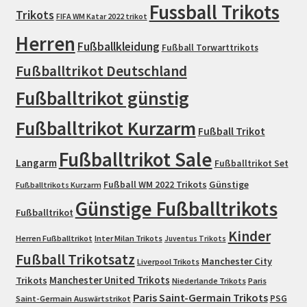
Fussball Trikots
Trikots
FIFA WM Katar 2022 trikot
Herren
Fußballkleidung
Fußball Torwarttrikots
Fußballtrikot Deutschland
Fußballtrikot günstig
Fußballtrikot Kurzarm
Fußball Trikot
Fußballtrikot Sale
Langarm
Fußballtrikot Set
Fußball WM 2022 Trikots
Günstige
Fußballtrikots Kurzarm
Günstige Fußballtrikots
Fußballtrikot
Kinder
Herren Fußballtrikot
Inter Milan Trikots
Juventus Trikots
Fußball Trikotsatz
Manchester City
Liverpool Trikots
Trikots
Manchester United Trikots
Niederlande Trikots
Paris
Paris Saint-Germain Trikots
PSG
Saint-Germain Auswärtstrikot