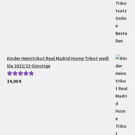
Kinder Heimtrikot Real Madrid Home Trikot weiß
lila 2022/23 Günstige
34,00
€
Bewertet mit
5.00
von 5