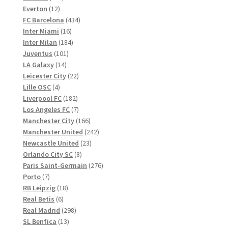
12
Produkte
Everton
12
Produkte
434
FC Barcelona
434
16
Produkte
Inter Miami
16
Produkte
184
Inter Milan
184
101
Produkte
Juventus
101
14
Produkte
LA Galaxy
14
Produkte
22
Leicester City
22
4
Produkte
Lille OSC
4
Produkte
182
Liverpool FC
182
Produkte
7
Los Angeles FC
7
Produkte
166
Manchester City
166
Produkte
242
Manchester United
242
23
Produkte
Newcastle United
23
8
Produkte
Orlando City SC
8
Produkte
276
Paris Saint-Germain
276
7
Produkte
Porto
7
Produkte
18
RB Leipzig
18
6
Produkte
Real Betis
6
Produkte
298
Real Madrid
298
13
Produkte
SL Benfica
13