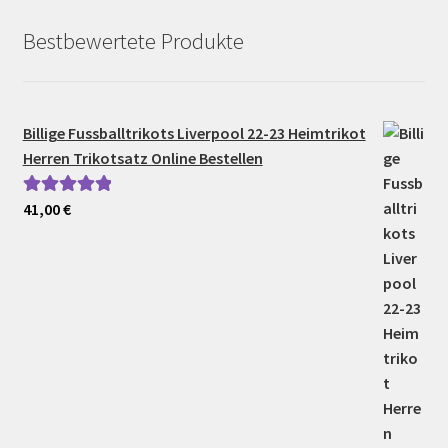
Bestbewertete Produkte
Billige Fussballtrikots Liverpool 22-23 Heimtrikot
Herren Trikotsatz Online Bestellen
41,00
€
Bewertet mit
5.00
von 5