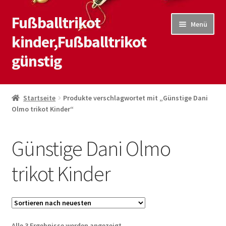
Fußballtrikot
Zur
Zum
Menü
Navigation
Inhalt
kinder,Fußballtrikot
springen
springen
günstig
Start
Startseite
Produkte verschlagwortet mit „Günstige Dani
Olmo trikot Kinder“
Blog
Kasse
Günstige Dani Olmo
Kontaktiere uns
trikot Kinder
Mein Konto
Shop
Nach
Alle 3 Ergebnisse werden angezeigt