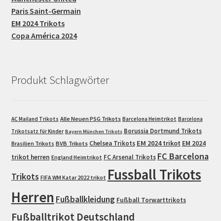
Paris Saint-Germain
EM 2024 Trikots
Copa América 2024
Produkt Schlagwörter
Alle Neuen PSG Trikots
AC Mailand Trikots
Barcelona Heimtrikot
Barcelona
Borussia Dortmund Trikots
Trikotsatz für Kinder
Bayern München Trikots
EM 2024 trikot
Chelsea Trikots
EM 2024
Brasilien Trikots
BVB Trikots
FC Barcelona
trikot herren
FC Arsenal Trikots
England Heimtrikot
Fussball Trikots
Trikots
FIFA WM Katar 2022 trikot
Herren
Fußballkleidung
Fußball Torwarttrikots
Fußballtrikot Deutschland