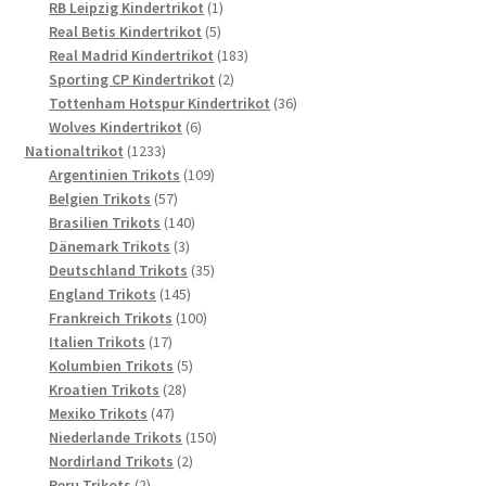
Produkte
1
RB Leipzig Kindertrikot
1
5
Produkt
Real Betis Kindertrikot
5
Produkte
183
Real Madrid Kindertrikot
183
2
Produkte
Sporting CP Kindertrikot
2
Produkte
36
Tottenham Hotspur Kindertrikot
36
6
Produkte
Wolves Kindertrikot
6
1233
Produkte
Nationaltrikot
1233
Produkte
109
Argentinien Trikots
109
57
Produkte
Belgien Trikots
57
Produkte
140
Brasilien Trikots
140
3
Produkte
Dänemark Trikots
3
Produkte
35
Deutschland Trikots
35
145
Produkte
England Trikots
145
Produkte
100
Frankreich Trikots
100
17
Produkte
Italien Trikots
17
Produkte
5
Kolumbien Trikots
5
28
Produkte
Kroatien Trikots
28
47
Produkte
Mexiko Trikots
47
Produkte
150
Niederlande Trikots
150
2
Produkte
Nordirland Trikots
2
2
Produkte
Peru Trikots
2