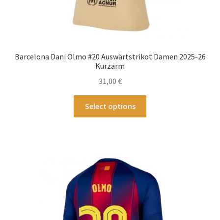
Barcelona Dani Olmo #20 Auswärtstrikot Damen 2025-26
Kurzarm
31,00
€
Dieses
Select options
Produkt
weist
mehrere
Varianten
auf.
Die
Optionen
können
auf