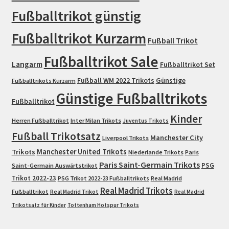
Fußballtrikot günstig
Fußballtrikot Kurzarm
Fußball Trikot
Fußballtrikot Sale
Langarm
Fußballtrikot Set
Fußball WM 2022 Trikots
Günstige
Fußballtrikots Kurzarm
Günstige Fußballtrikots
Fußballtrikot
Kinder
Herren Fußballtrikot
Inter Milan Trikots
Juventus Trikots
Fußball Trikotsatz
Manchester City
Liverpool Trikots
Trikots
Manchester United Trikots
Niederlande Trikots
Paris
Paris Saint-Germain Trikots
PSG
Saint-Germain Auswärtstrikot
Trikot 2022-23
PSG Trikot 2022-23 Fußballtrikots
Real Madrid
Real Madrid Trikots
Fußballtrikot
Real Madrid Trikot
Real Madrid
Trikotsatz für Kinder
Tottenham Hotspur Trikots