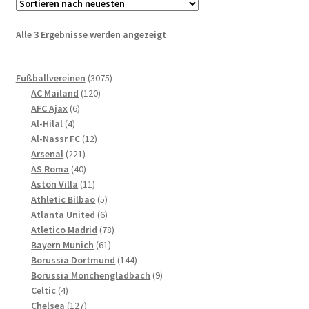
auf.
Die
Nach
Alle 3 Ergebnisse werden angezeigt
Optionen
neuesten
können
sortiert
3075
auf
Fußballvereinen
3075
120
Produkte
AC Mailand
120
der
6
Produkte
AFC Ajax
6
Produktseite
4
Produkte
Al-Hilal
4
gewählt
Produkte
12
Al-Nassr FC
12
werden
221
Produkte
Arsenal
221
Produkte
40
AS Roma
40
Produkte
11
Aston Villa
11
Produkte
5
Athletic Bilbao
5
Produkte
6
Atlanta United
6
Produkte
78
Atletico Madrid
78
61
Produkte
Bayern Munich
61
Produkte
144
Borussia Dortmund
144
Produkte
9
Borussia Monchengladbach
9
4
Produkte
Celtic
4
Produkte
127
Chelsea
127