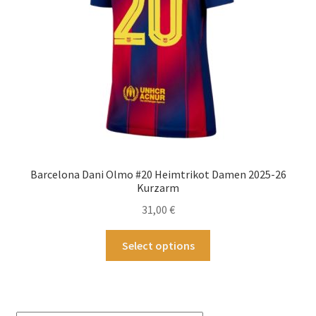
der
Produktseite
gewählt
werden
Barcelona Dani Olmo #20 Heimtrikot Damen 2025-26
Kurzarm
31,00
€
Dieses
Select options
Produkt
weist
mehrere
Varianten