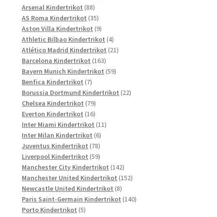
88
Produkte
Arsenal Kindertrikot
88
Produkte
35
AS Roma Kindertrikot
35
Produkte
9
Aston Villa Kindertrikot
9
Produkte
4
Athletic Bilbao Kindertrikot
4
Produkte
21
Atlético Madrid Kindertrikot
21
163
Produkte
Barcelona Kindertrikot
163
Produkte
59
Bayern Munich Kindertrikot
59
7
Produkte
Benfica Kindertrikot
7
Produkte
22
Borussia Dortmund Kindertrikot
22
79
Produkte
Chelsea Kindertrikot
79
16
Produkte
Everton Kindertrikot
16
Produkte
11
Inter Miami Kindertrikot
11
6
Produkte
Inter Milan Kindertrikot
6
78
Produkte
Juventus Kindertrikot
78
Produkte
59
Liverpool Kindertrikot
59
Produkte
142
Manchester City Kindertrikot
142
Produkte
152
Manchester United Kindertrikot
152
8
Produkte
Newcastle United Kindertrikot
8
Produkte
140
Paris Saint-Germain Kindertrikot
140
5
Produkte
Porto Kindertrikot
5