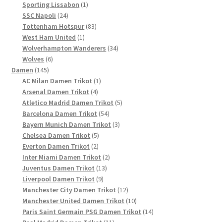
Produkte
1
Sporting Lissabon
1
24
Produkt
SSC Napoli
24
Produkte
83
Tottenham Hotspur
83
1
Produkte
West Ham United
1
Produkt
34
Wolverhampton Wanderers
34
6
Produkte
Wolves
6
145
Produkte
Damen
145
Produkte
1
AC Milan Damen Trikot
1
4
Produkt
Arsenal Damen Trikot
4
Produkte
5
Atletico Madrid Damen Trikot
5
54
Produkte
Barcelona Damen Trikot
54
Produkte
3
Bayern Munich Damen Trikot
3
5
Produkte
Chelsea Damen Trikot
5
2
Produkte
Everton Damen Trikot
2
Produkte
2
Inter Miami Damen Trikot
2
13
Produkte
Juventus Damen Trikot
13
9
Produkte
Liverpool Damen Trikot
9
Produkte
12
Manchester City Damen Trikot
12
Produkte
10
Manchester United Damen Trikot
10
Produkte
14
Paris Saint Germain PSG Damen Trikot
14