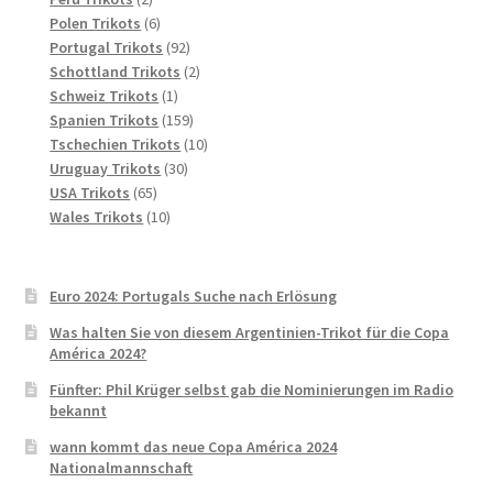
Produkte
6
Polen Trikots
6
Produkte
92
Portugal Trikots
92
Produkte
2
Schottland Trikots
2
1
Produkte
Schweiz Trikots
1
Produkt
159
Spanien Trikots
159
Produkte
10
Tschechien Trikots
10
30
Produkte
Uruguay Trikots
30
65
Produkte
USA Trikots
65
Produkte
10
Wales Trikots
10
Produkte
Euro 2024: Portugals Suche nach Erlösung
Was halten Sie von diesem Argentinien-Trikot für die Copa
América 2024?
Fünfter: Phil Krüger selbst gab die Nominierungen im Radio
bekannt
wann kommt das neue Copa América 2024
Nationalmannschaft