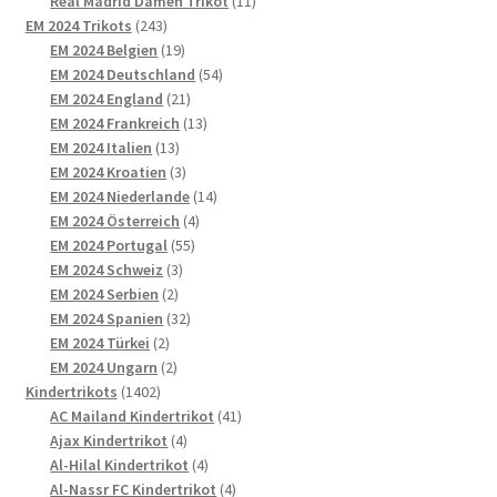
11
Produkte
Real Madrid Damen Trikot
11
243
Produkte
EM 2024 Trikots
243
Produkte
19
EM 2024 Belgien
19
Produkte
54
EM 2024 Deutschland
54
21
Produkte
EM 2024 England
21
Produkte
13
EM 2024 Frankreich
13
13
Produkte
EM 2024 Italien
13
Produkte
3
EM 2024 Kroatien
3
Produkte
14
EM 2024 Niederlande
14
4
Produkte
EM 2024 Österreich
4
55
Produkte
EM 2024 Portugal
55
3
Produkte
EM 2024 Schweiz
3
2
Produkte
EM 2024 Serbien
2
Produkte
32
EM 2024 Spanien
32
2
Produkte
EM 2024 Türkei
2
Produkte
2
EM 2024 Ungarn
2
1402
Produkte
Kindertrikots
1402
Produkte
41
AC Mailand Kindertrikot
41
4
Produkte
Ajax Kindertrikot
4
Produkte
4
Al-Hilal Kindertrikot
4
Produkte
4
Al-Nassr FC Kindertrikot
4