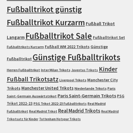
Fußballtrikot günstig
Fußballtrikot Kurzarm
Fußball Trikot
Fußballtrikot Sale
Langarm
Fußballtrikot Set
Fußball WM 2022 Trikots
Günstige
Fußballtrikots Kurzarm
Günstige Fußballtrikots
Fußballtrikot
Kinder
Herren Fußballtrikot
Inter Milan Trikots
Juventus Trikots
Fußball Trikotsatz
Manchester City
Liverpool Trikots
Trikots
Manchester United Trikots
Niederlande Trikots
Paris
Paris Saint-Germain Trikots
PSG
Saint-Germain Auswärtstrikot
Trikot 2022-23
PSG Trikot 2022-23 Fußballtrikots
Real Madrid
Real Madrid Trikots
Fußballtrikot
Real Madrid Trikot
Real Madrid
Trikotsatz für Kinder
Tottenham Hotspur Trikots