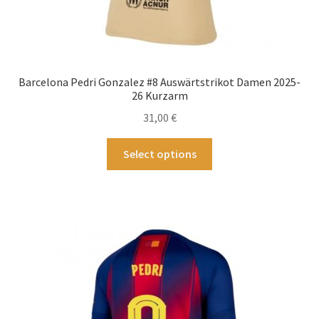
Barcelona Pedri Gonzalez #8 Auswärtstrikot Damen 2025-
26 Kurzarm
31,00
€
Dieses
Select options
Produkt
weist
mehrere
Varianten
auf.
Die
Optionen
können
auf