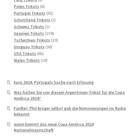
Produkte
6
Polen Trikots
6
Produkte
92
Portugal Trikots
92
Produkte
2
Schottland Trikots
2
1
Produkte
Schweiz Trikots
1
Produkt
159
Spanien Trikots
159
Produkte
10
Tschechien Trikots
10
30
Produkte
Uruguay Trikots
30
65
Produkte
USA Trikots
65
Produkte
10
Wales Trikots
10
Produkte
Euro 2024: Portugals Suche nach Erlösung
Was halten Sie von diesem Argentinien-Trikot für die Copa
América 2024?
Fünfter: Phil Krüger selbst gab die Nominierungen im Radio
bekannt
wann kommt das neue Copa América 2024
Nationalmannschaft