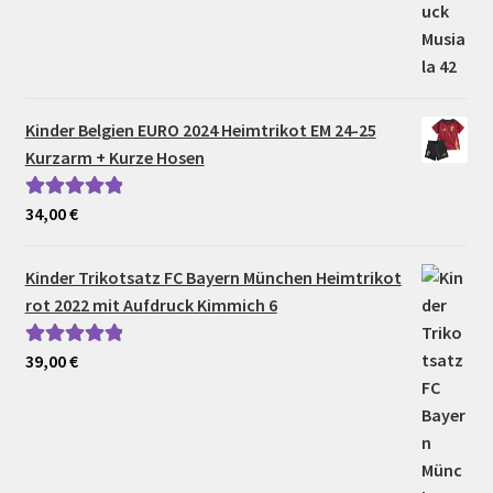
Kinder Belgien EURO 2024 Heimtrikot EM 24-25
Kurzarm + Kurze Hosen
34,00
€
Bewertet mit
5.00
von 5
Kinder Trikotsatz FC Bayern München Heimtrikot
rot 2022 mit Aufdruck Kimmich 6
39,00
€
Bewertet mit
5.00
von 5