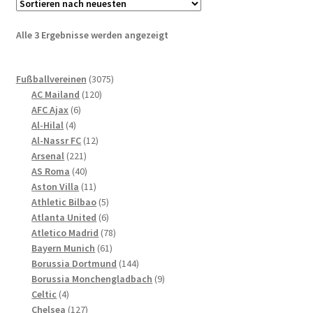
auf.
Die
Nach
Alle 3 Ergebnisse werden angezeigt
Optionen
neuesten
können
sortiert
3075
auf
Fußballvereinen
3075
120
Produkte
AC Mailand
120
der
6
Produkte
AFC Ajax
6
Produktseite
4
Produkte
Al-Hilal
4
gewählt
Produkte
12
Al-Nassr FC
12
werden
221
Produkte
Arsenal
221
Produkte
40
AS Roma
40
Produkte
11
Aston Villa
11
Produkte
5
Athletic Bilbao
5
Produkte
6
Atlanta United
6
Produkte
78
Atletico Madrid
78
61
Produkte
Bayern Munich
61
Produkte
144
Borussia Dortmund
144
Produkte
9
Borussia Monchengladbach
9
4
Produkte
Celtic
4
Produkte
127
Chelsea
127