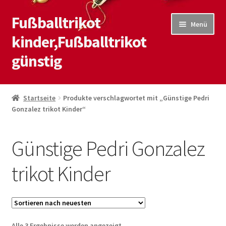
Fußballtrikot
Zur
Zum
Menü
Navigation
Inhalt
kinder,Fußballtrikot
springen
springen
günstig
Start
Startseite
Produkte verschlagwortet mit „Günstige Pedri
Gonzalez trikot Kinder“
Blog
Kasse
Günstige Pedri Gonzalez
Kontaktiere uns
trikot Kinder
Mein Konto
Shop
Nach
Alle 3 Ergebnisse werden angezeigt