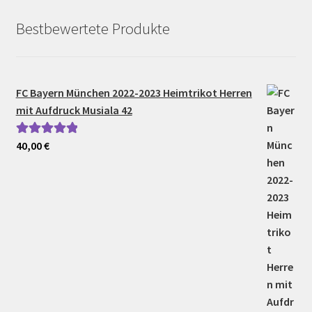
Bestbewertete Produkte
FC Bayern München 2022-2023 Heimtrikot Herren
mit Aufdruck Musiala 42
40,00
€
Bewertet mit
5.00
von 5