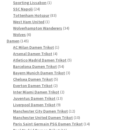
Produkte
1
Sporting Lissabon
1
24
Produkt
SSC Napoli
24
Produkte
83
Tottenham Hotspur
83
1
Produkte
West Ham United
1
Produkt
34
Wolverhampton Wanderers
34
6
Produkte
Wolves
6
145
Produkte
Damen
145
Produkte
1
AC Milan Damen Trikot
1
4
Produkt
Arsenal Damen Trikot
4
Produkte
5
Atletico Madrid Damen Trikot
5
54
Produkte
Barcelona Damen Trikot
54
Produkte
3
Bayern Munich Damen Trikot
3
5
Produkte
Chelsea Damen Trikot
5
2
Produkte
Everton Damen Trikot
2
Produkte
2
Inter Miami Damen Trikot
2
13
Produkte
Juventus Damen Trikot
13
9
Produkte
Liverpool Damen Trikot
9
Produkte
12
Manchester City Damen Trikot
12
Produkte
10
Manchester United Damen Trikot
10
Produkte
14
Paris Saint Germain PSG Damen Trikot
14