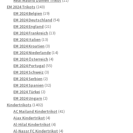
11
Produkte
Real Madrid Damen Trikot
11
243
Produkte
EM 2024 Trikots
243
Produkte
19
EM 2024 Belgien
19
Produkte
54
EM 2024 Deutschland
54
21
Produkte
EM 2024 England
21
Produkte
13
EM 2024 Frankreich
13
13
Produkte
EM 2024 Italien
13
Produkte
3
EM 2024 Kroatien
3
Produkte
14
EM 2024 Niederlande
14
4
Produkte
EM 2024 Österreich
4
55
Produkte
EM 2024 Portugal
55
3
Produkte
EM 2024 Schweiz
3
2
Produkte
EM 2024 Serbien
2
Produkte
32
EM 2024 Spanien
32
2
Produkte
EM 2024 Türkei
2
Produkte
2
EM 2024 Ungarn
2
1402
Produkte
Kindertrikots
1402
Produkte
41
AC Mailand Kindertrikot
41
4
Produkte
Ajax Kindertrikot
4
Produkte
4
Al-Hilal Kindertrikot
4
Produkte
4
Al-Nassr FC Kindertrikot
4