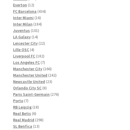
12
Produkte
Everton
12
Produkte
434
FC Barcelona
434
16
Produkte
Inter Miami
16
Produkte
184
Inter Milan
184
101
Produkte
Juventus
101
14
Produkte
LA Galaxy
14
Produkte
22
Leicester City
22
4
Produkte
Lille OSC
4
Produkte
182
Liverpool FC
182
Produkte
7
Los Angeles FC
7
Produkte
166
Manchester City
166
Produkte
242
Manchester United
242
23
Produkte
Newcastle United
23
8
Produkte
Orlando City SC
8
Produkte
276
Paris Saint-Germain
276
7
Produkte
Porto
7
Produkte
18
RB Leipzig
18
6
Produkte
Real Betis
6
Produkte
298
Real Madrid
298
13
Produkte
SL Benfica
13