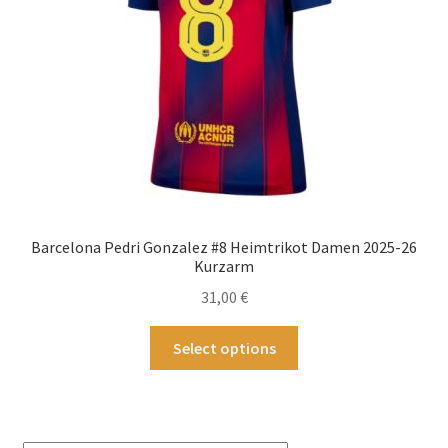
der
Produktseite
gewählt
werden
Barcelona Pedri Gonzalez #8 Heimtrikot Damen 2025-26
Kurzarm
31,00
€
Dieses
Select options
Produkt
weist
mehrere
Varianten