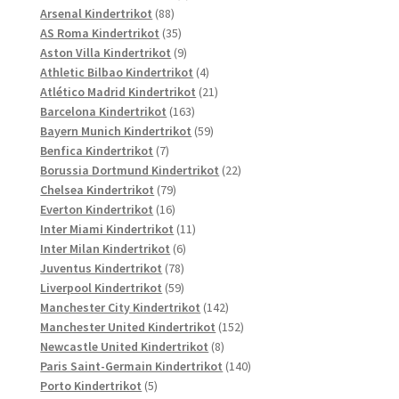
88
Produkte
Arsenal Kindertrikot
88
Produkte
35
AS Roma Kindertrikot
35
Produkte
9
Aston Villa Kindertrikot
9
Produkte
4
Athletic Bilbao Kindertrikot
4
Produkte
21
Atlético Madrid Kindertrikot
21
163
Produkte
Barcelona Kindertrikot
163
Produkte
59
Bayern Munich Kindertrikot
59
7
Produkte
Benfica Kindertrikot
7
Produkte
22
Borussia Dortmund Kindertrikot
22
79
Produkte
Chelsea Kindertrikot
79
16
Produkte
Everton Kindertrikot
16
Produkte
11
Inter Miami Kindertrikot
11
6
Produkte
Inter Milan Kindertrikot
6
78
Produkte
Juventus Kindertrikot
78
Produkte
59
Liverpool Kindertrikot
59
Produkte
142
Manchester City Kindertrikot
142
Produkte
152
Manchester United Kindertrikot
152
8
Produkte
Newcastle United Kindertrikot
8
Produkte
140
Paris Saint-Germain Kindertrikot
140
5
Produkte
Porto Kindertrikot
5