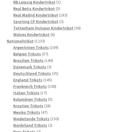
Produkte
1
RB Leipzig Kindertrikot
1
5
Produkt
Real Betis Kindertrikot
5
Produkte
183
Real Madrid Kindertrikot
183
2
Produkte
Sporting CP Kindertrikot
2
Produkte
36
Tottenham Hotspur Kindertrikot
36
6
Produkte
Wolves Kindertrikot
6
1233
Produkte
Nationaltrikot
1233
Produkte
109
Argentinien Trikots
109
57
Produkte
Belgien Trikots
57
Produkte
140
Brasilien Trikots
140
3
Produkte
Dänemark Trikots
3
Produkte
35
Deutschland Trikots
35
145
Produkte
England Trikots
145
Produkte
100
Frankreich Trikots
100
17
Produkte
Italien Trikots
17
Produkte
5
Kolumbien Trikots
5
28
Produkte
Kroatien Trikots
28
47
Produkte
Mexiko Trikots
47
Produkte
150
Niederlande Trikots
150
2
Produkte
Nordirland Trikots
2
2
Produkte
Peru Trikots
2