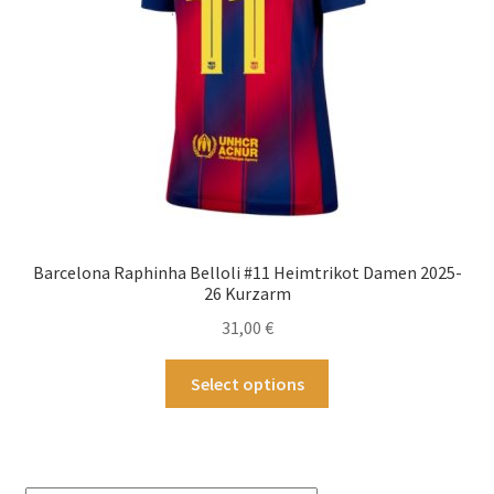
der
Produktseite
gewählt
werden
Barcelona Raphinha Belloli #11 Heimtrikot Damen 2025-
26 Kurzarm
31,00
€
Dieses
Select options
Produkt
weist
mehrere
Varianten