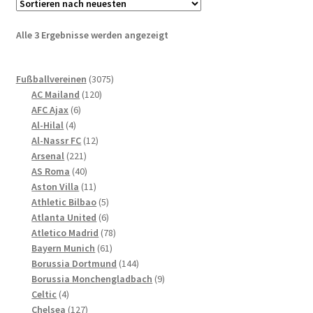
auf.
Die
Nach
Alle 3 Ergebnisse werden angezeigt
Optionen
neuesten
können
sortiert
3075
auf
Fußballvereinen
3075
120
Produkte
AC Mailand
120
der
6
Produkte
AFC Ajax
6
Produktseite
4
Produkte
Al-Hilal
4
gewählt
Produkte
12
Al-Nassr FC
12
werden
221
Produkte
Arsenal
221
Produkte
40
AS Roma
40
Produkte
11
Aston Villa
11
Produkte
5
Athletic Bilbao
5
Produkte
6
Atlanta United
6
Produkte
78
Atletico Madrid
78
61
Produkte
Bayern Munich
61
Produkte
144
Borussia Dortmund
144
Produkte
9
Borussia Monchengladbach
9
4
Produkte
Celtic
4
Produkte
127
Chelsea
127