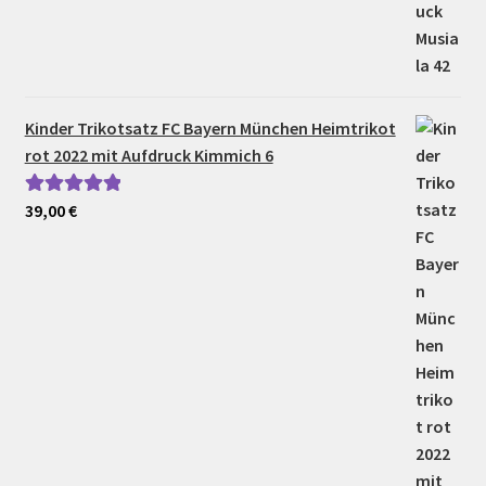
Kinder Trikotsatz FC Bayern München Heimtrikot
rot 2022 mit Aufdruck Kimmich 6
39,00
€
Bewertet mit
5.00
von 5