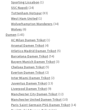
Produkte
1
Sporting Lissabon
1
24
Produkt
SSC Napoli
24
Produkte
83
Tottenham Hotspur
83
1
Produkte
West Ham United
1
Produkt
34
Wolverhampton Wanderers
34
6
Produkte
Wolves
6
145
Produkte
Damen
145
Produkte
1
AC Milan Damen Trikot
1
4
Produkt
Arsenal Damen Trikot
4
Produkte
5
Atletico Madrid Damen Trikot
5
54
Produkte
Barcelona Damen Trikot
54
Produkte
3
Bayern Munich Damen Trikot
3
5
Produkte
Chelsea Damen Trikot
5
2
Produkte
Everton Damen Trikot
2
Produkte
2
Inter Miami Damen Trikot
2
13
Produkte
Juventus Damen Trikot
13
9
Produkte
Liverpool Damen Trikot
9
Produkte
12
Manchester City Damen Trikot
12
Produkte
10
Manchester United Damen Trikot
10
Produkte
14
Paris Saint Germain PSG Damen Trikot
14