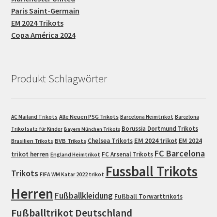
Paris Saint-Germain
EM 2024 Trikots
Copa América 2024
Produkt Schlagwörter
Alle Neuen PSG Trikots
AC Mailand Trikots
Barcelona Heimtrikot
Barcelona
Borussia Dortmund Trikots
Trikotsatz für Kinder
Bayern München Trikots
EM 2024 trikot
Chelsea Trikots
EM 2024
Brasilien Trikots
BVB Trikots
FC Barcelona
trikot herren
FC Arsenal Trikots
England Heimtrikot
Fussball Trikots
Trikots
FIFA WM Katar 2022 trikot
Herren
Fußballkleidung
Fußball Torwarttrikots
Fußballtrikot Deutschland