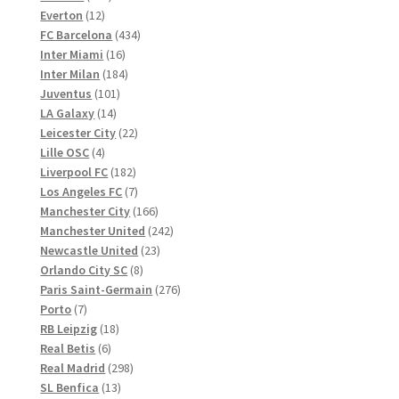
12
Produkte
Everton
12
Produkte
434
FC Barcelona
434
16
Produkte
Inter Miami
16
Produkte
184
Inter Milan
184
101
Produkte
Juventus
101
14
Produkte
LA Galaxy
14
Produkte
22
Leicester City
22
4
Produkte
Lille OSC
4
Produkte
182
Liverpool FC
182
Produkte
7
Los Angeles FC
7
Produkte
166
Manchester City
166
Produkte
242
Manchester United
242
23
Produkte
Newcastle United
23
8
Produkte
Orlando City SC
8
Produkte
276
Paris Saint-Germain
276
7
Produkte
Porto
7
Produkte
18
RB Leipzig
18
6
Produkte
Real Betis
6
Produkte
298
Real Madrid
298
13
Produkte
SL Benfica
13