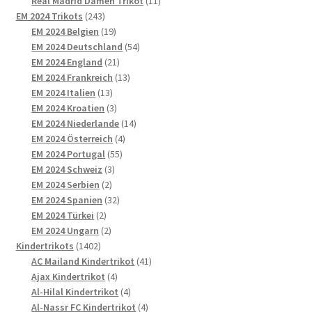
11
Produkte
Real Madrid Damen Trikot
11
243
Produkte
EM 2024 Trikots
243
Produkte
19
EM 2024 Belgien
19
Produkte
54
EM 2024 Deutschland
54
21
Produkte
EM 2024 England
21
Produkte
13
EM 2024 Frankreich
13
13
Produkte
EM 2024 Italien
13
Produkte
3
EM 2024 Kroatien
3
Produkte
14
EM 2024 Niederlande
14
4
Produkte
EM 2024 Österreich
4
55
Produkte
EM 2024 Portugal
55
3
Produkte
EM 2024 Schweiz
3
2
Produkte
EM 2024 Serbien
2
Produkte
32
EM 2024 Spanien
32
2
Produkte
EM 2024 Türkei
2
Produkte
2
EM 2024 Ungarn
2
1402
Produkte
Kindertrikots
1402
Produkte
41
AC Mailand Kindertrikot
41
4
Produkte
Ajax Kindertrikot
4
Produkte
4
Al-Hilal Kindertrikot
4
Produkte
4
Al-Nassr FC Kindertrikot
4