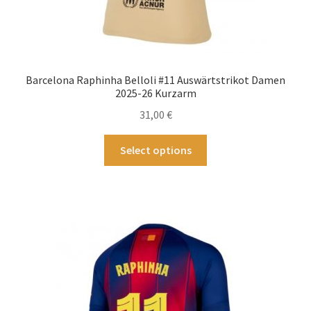
Barcelona Raphinha Belloli #11 Auswärtstrikot Damen
2025-26 Kurzarm
31,00
€
Dieses
Select options
Produkt
weist
mehrere
Varianten
auf.
Die
Optionen
können
auf