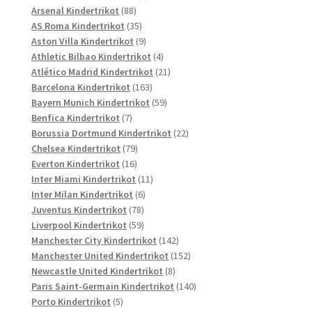
88
Produkte
Arsenal Kindertrikot
88
Produkte
35
AS Roma Kindertrikot
35
Produkte
9
Aston Villa Kindertrikot
9
Produkte
4
Athletic Bilbao Kindertrikot
4
Produkte
21
Atlético Madrid Kindertrikot
21
163
Produkte
Barcelona Kindertrikot
163
Produkte
59
Bayern Munich Kindertrikot
59
7
Produkte
Benfica Kindertrikot
7
Produkte
22
Borussia Dortmund Kindertrikot
22
79
Produkte
Chelsea Kindertrikot
79
16
Produkte
Everton Kindertrikot
16
Produkte
11
Inter Miami Kindertrikot
11
6
Produkte
Inter Milan Kindertrikot
6
78
Produkte
Juventus Kindertrikot
78
Produkte
59
Liverpool Kindertrikot
59
Produkte
142
Manchester City Kindertrikot
142
Produkte
152
Manchester United Kindertrikot
152
8
Produkte
Newcastle United Kindertrikot
8
Produkte
140
Paris Saint-Germain Kindertrikot
140
5
Produkte
Porto Kindertrikot
5