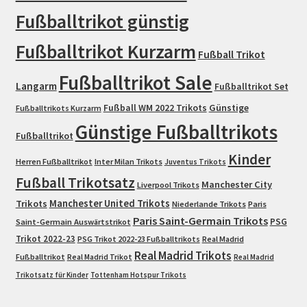
Fußballtrikot günstig
Fußballtrikot Kurzarm
Fußball Trikot
Fußballtrikot Sale
Langarm
Fußballtrikot Set
Fußball WM 2022 Trikots
Günstige
Fußballtrikots Kurzarm
Günstige Fußballtrikots
Fußballtrikot
Kinder
Herren Fußballtrikot
Inter Milan Trikots
Juventus Trikots
Fußball Trikotsatz
Manchester City
Liverpool Trikots
Trikots
Manchester United Trikots
Niederlande Trikots
Paris
Paris Saint-Germain Trikots
PSG
Saint-Germain Auswärtstrikot
Trikot 2022-23
PSG Trikot 2022-23 Fußballtrikots
Real Madrid
Real Madrid Trikots
Fußballtrikot
Real Madrid Trikot
Real Madrid
Trikotsatz für Kinder
Tottenham Hotspur Trikots