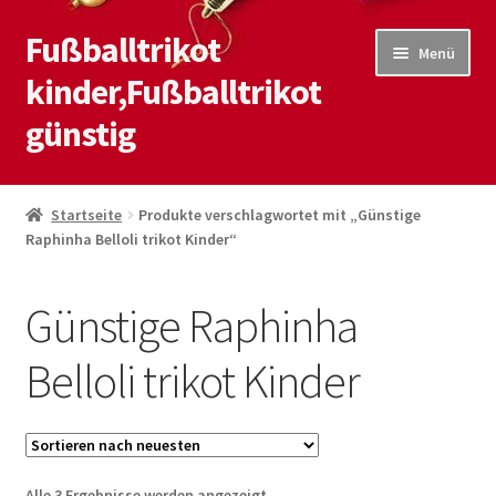
Fußballtrikot
Zur
Zum
Menü
Navigation
Inhalt
kinder,Fußballtrikot
springen
springen
günstig
Start
Startseite
Produkte verschlagwortet mit „Günstige
Raphinha Belloli trikot Kinder“
Blog
Kasse
Günstige Raphinha
Kontaktiere uns
Belloli trikot Kinder
Mein Konto
Shop
Nach
Alle 3 Ergebnisse werden angezeigt