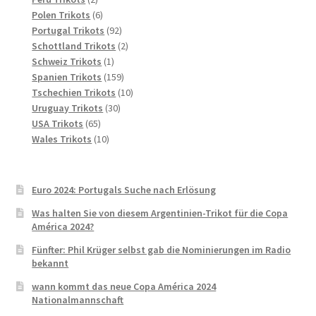
Produkte
6
Polen Trikots
6
Produkte
92
Portugal Trikots
92
Produkte
2
Schottland Trikots
2
1
Produkte
Schweiz Trikots
1
Produkt
159
Spanien Trikots
159
Produkte
10
Tschechien Trikots
10
30
Produkte
Uruguay Trikots
30
65
Produkte
USA Trikots
65
Produkte
10
Wales Trikots
10
Produkte
Euro 2024: Portugals Suche nach Erlösung
Was halten Sie von diesem Argentinien-Trikot für die Copa
América 2024?
Fünfter: Phil Krüger selbst gab die Nominierungen im Radio
bekannt
wann kommt das neue Copa América 2024
Nationalmannschaft