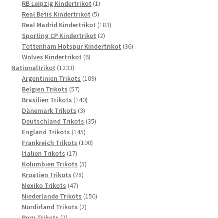
Produkte
1
RB Leipzig Kindertrikot
1
5
Produkt
Real Betis Kindertrikot
5
Produkte
183
Real Madrid Kindertrikot
183
2
Produkte
Sporting CP Kindertrikot
2
Produkte
36
Tottenham Hotspur Kindertrikot
36
6
Produkte
Wolves Kindertrikot
6
1233
Produkte
Nationaltrikot
1233
Produkte
109
Argentinien Trikots
109
57
Produkte
Belgien Trikots
57
Produkte
140
Brasilien Trikots
140
3
Produkte
Dänemark Trikots
3
Produkte
35
Deutschland Trikots
35
145
Produkte
England Trikots
145
Produkte
100
Frankreich Trikots
100
17
Produkte
Italien Trikots
17
Produkte
5
Kolumbien Trikots
5
28
Produkte
Kroatien Trikots
28
47
Produkte
Mexiko Trikots
47
Produkte
150
Niederlande Trikots
150
2
Produkte
Nordirland Trikots
2
2
Produkte
Peru Trikots
2