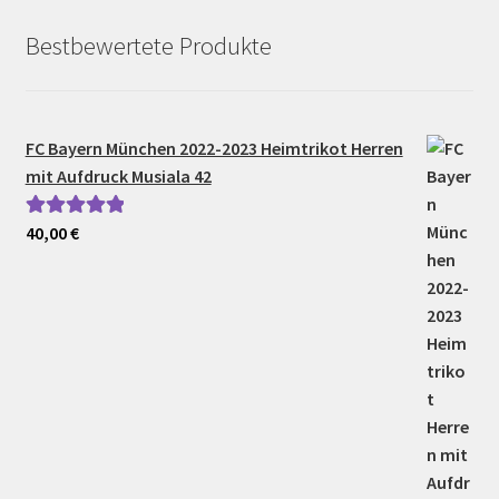
Bestbewertete Produkte
FC Bayern München 2022-2023 Heimtrikot Herren
mit Aufdruck Musiala 42
40,00
€
Bewertet mit
5.00
von 5