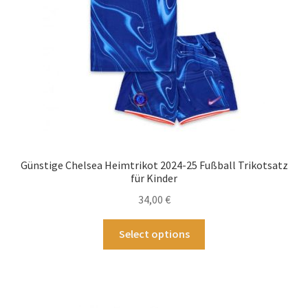
Produktseite
gewählt
werden
Günstige Chelsea Heimtrikot 2024-25 Fußball Trikotsatz
für Kinder
34,00
€
Dieses
Select options
Produkt
weist
mehrere
Varianten