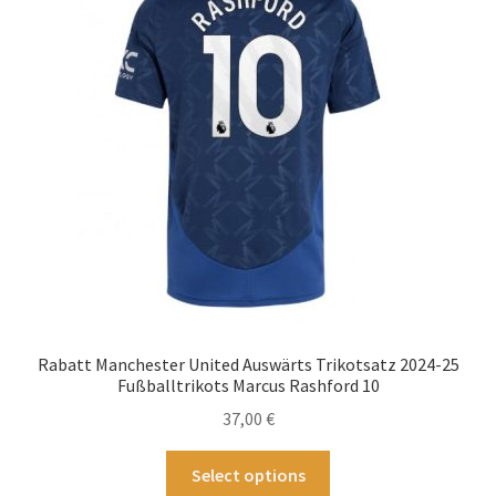
Optionen
können
auf
der
Produktseite
gewählt
werden
Rabatt Manchester United Auswärts Trikotsatz 2024-25
Fußballtrikots Marcus Rashford 10
37,00
€
Dieses
Select options
Produkt