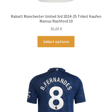
Rabatt Manchester United 3rd 2024-25 Trikot Kaufen
Marcus Rashford 10
36,00
€
Dieses
Select options
Produkt
weist
mehrere
Varianten
auf.
Die
Optionen
können
auf
der
Produktseite