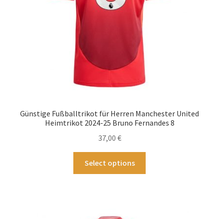
Produktseite
gewählt
werden
Günstige Fußballtrikot für Herren Manchester United
Heimtrikot 2024-25 Bruno Fernandes 8
37,00
€
Dieses
Select options
Produkt
weist
mehrere
Varianten
auf.