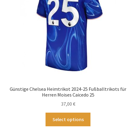
können
auf
der
Produktseite
gewählt
werden
Günstige Chelsea Heimtrikot 2024-25 Fußballtrikots für
Herren Moises Caicedo 25
37,00
€
Dieses
Select options
Produkt
weist