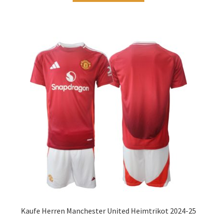
weist
mehrere
Varianten
auf.
Die
Optionen
können
auf
der
Produktseite
gewählt
werden
Kaufe Herren Manchester United Heimtrikot 2024-25