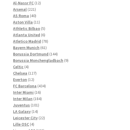
Produkte
12
Al-Nassr FC
12
werden
221
Produkte
Arsenal
221
Produkte
40
AS Roma
40
Produkte
11
Aston Villa
11
Produkte
5
Athletic Bilbao
5
Produkte
6
Atlanta United
6
Produkte
78
Atletico Madrid
78
61
Produkte
Bayern Munich
61
Produkte
144
Borussia Dortmund
144
Produkte
9
Borussia Monchengladbach
9
4
Produkte
Celtic
4
Produkte
127
Chelsea
127
12
Produkte
Everton
12
Produkte
434
FC Barcelona
434
16
Produkte
Inter Miami
16
Produkte
184
Inter Milan
184
101
Produkte
Juventus
101
14
Produkte
LA Galaxy
14
Produkte
22
Leicester City
22
4
Produkte
Lille OSC
4