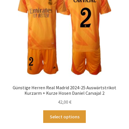
Optionen
können
auf
der
Produktseite
gewählt
werden
Günstige Herren Real Madrid 2024-25 Auswärtstrikot
Kurzarm + Kurze Hosen Daniel Carvajal 2
42,00
€
Dieses
Select options
Produkt
weist