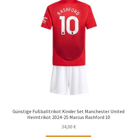
Die
Optionen
können
auf
der
Produktseite
gewählt
werden
Günstige Fußballtrikot Kinder Set Manchester United
Heimtrikot 2024-25 Marcus Rashford 10
34,00
€