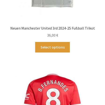
Neuen Manchester United 3rd 2024-25 Fußball Trikot
36,00
€
Dieses
Select options
Produkt
weist
mehrere
Varianten
auf.
Die
Optionen
können
auf
der