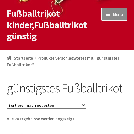
Fußballtrikot
Zur
Zum
Menü
Navigation
Inhalt
kinder,Fußballtrikot
springen
springen
günstig
Start
Startseite
Produkte verschlagwortet mit „günstigstes
Fußballtrikot“
Blog
Kasse
günstigstes Fußballtrikot
Kontaktiere uns
Mein Konto
Nach
Alle 20 Ergebnisse werden angezeigt
neuesten
Shop
sortiert