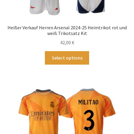
Heißer Verkauf Herren Arsenal 2024-25 Heimtrikot rot und
weiß Trikotsatz Kit
42,00
€
Dieses
Select options
Produkt
weist
mehrere
Varianten
auf.
Die
Optionen
können
auf
der