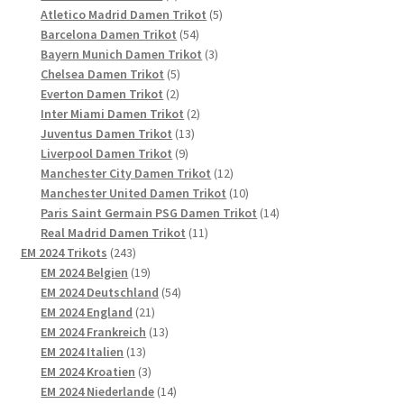
Produkte
5
Atletico Madrid Damen Trikot
5
54
Produkte
Barcelona Damen Trikot
54
Produkte
3
Bayern Munich Damen Trikot
3
5
Produkte
Chelsea Damen Trikot
5
2
Produkte
Everton Damen Trikot
2
Produkte
2
Inter Miami Damen Trikot
2
13
Produkte
Juventus Damen Trikot
13
9
Produkte
Liverpool Damen Trikot
9
Produkte
12
Manchester City Damen Trikot
12
Produkte
10
Manchester United Damen Trikot
10
Produkte
14
Paris Saint Germain PSG Damen Trikot
14
11
Produkte
Real Madrid Damen Trikot
11
243
Produkte
EM 2024 Trikots
243
Produkte
19
EM 2024 Belgien
19
Produkte
54
EM 2024 Deutschland
54
21
Produkte
EM 2024 England
21
Produkte
13
EM 2024 Frankreich
13
13
Produkte
EM 2024 Italien
13
Produkte
3
EM 2024 Kroatien
3
Produkte
14
EM 2024 Niederlande
14