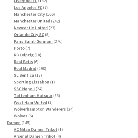
Produkte
182
Liverpool FC
182
Produkte
7
Los Angeles FC
7
Produkte
166
Manchester City
166
Produkte
242
Manchester United
242
23
Produkte
Newcastle United
23
8
Produkte
Orlando City SC
8
Produkte
276
Paris Saint-Germain
276
7
Produkte
Porto
7
Produkte
18
RB Leipzig
18
6
Produkte
Real Betis
6
Produkte
298
Real Madrid
298
13
Produkte
SL Benfica
13
Produkte
1
Sporting Lissabon
1
24
Produkt
SSC Napoli
24
Produkte
83
Tottenham Hotspur
83
1
Produkte
West Ham United
1
Produkt
34
Wolverhampton Wanderers
34
6
Produkte
Wolves
6
145
Produkte
Damen
145
Produkte
1
AC Milan Damen Trikot
1
4
Produkt
Arsenal Damen Trikot
4