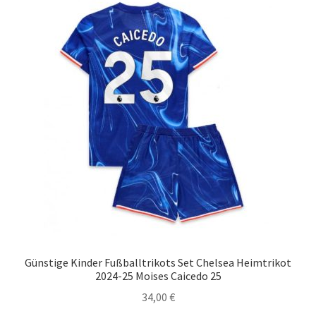
auf.
Die
Optionen
können
auf
der
Produktseite
gewählt
werden
Günstige Kinder Fußballtrikots Set Chelsea Heimtrikot
2024-25 Moises Caicedo 25
34,00
€