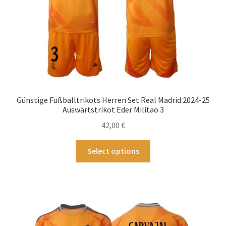
Produktseite
gewählt
werden
Günstige Fußballtrikots Herren Set Real Madrid 2024-25
Auswärtstrikot Eder Militao 3
42,00
€
Dieses
Select options
Produkt
weist
mehrere
Varianten
auf.
Die