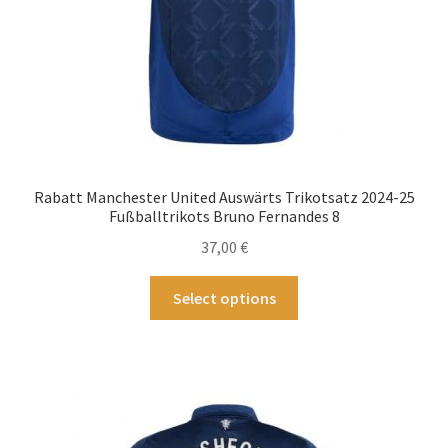
gewählt
werden
Rabatt Manchester United Auswärts Trikotsatz 2024-25
Fußballtrikots Bruno Fernandes 8
37,00
€
Dieses
Select options
Produkt
weist
mehrere
Varianten
auf.
Die