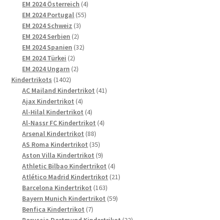
4
Produkte
EM 2024 Österreich
4
55
Produkte
EM 2024 Portugal
55
3
Produkte
EM 2024 Schweiz
3
2
Produkte
EM 2024 Serbien
2
Produkte
32
EM 2024 Spanien
32
2
Produkte
EM 2024 Türkei
2
Produkte
2
EM 2024 Ungarn
2
1402
Produkte
Kindertrikots
1402
Produkte
41
AC Mailand Kindertrikot
41
4
Produkte
Ajax Kindertrikot
4
Produkte
4
Al-Hilal Kindertrikot
4
Produkte
4
Al-Nassr FC Kindertrikot
4
88
Produkte
Arsenal Kindertrikot
88
Produkte
35
AS Roma Kindertrikot
35
Produkte
9
Aston Villa Kindertrikot
9
Produkte
4
Athletic Bilbao Kindertrikot
4
Produkte
21
Atlético Madrid Kindertrikot
21
163
Produkte
Barcelona Kindertrikot
163
Produkte
59
Bayern Munich Kindertrikot
59
7
Produkte
Benfica Kindertrikot
7
Produkte
22