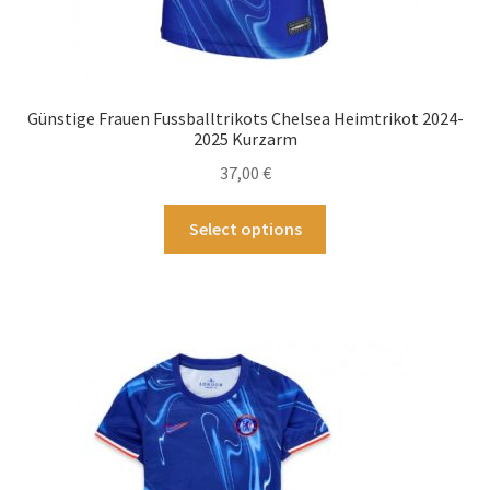
Günstige Frauen Fussballtrikots Chelsea Heimtrikot 2024-
2025 Kurzarm
37,00
€
Dieses
Select options
Produkt
weist
mehrere
Varianten
auf.
Die
Optionen
können
auf
der