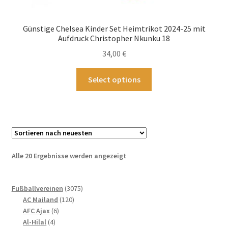
Günstige Chelsea Kinder Set Heimtrikot 2024-25 mit
Aufdruck Christopher Nkunku 18
34,00
€
Dieses
Select options
Produkt
weist
mehrere
Varianten
auf.
Die
Nach
Alle 20 Ergebnisse werden angezeigt
Optionen
neuesten
können
sortiert
3075
auf
Fußballvereinen
3075
120
Produkte
AC Mailand
120
der
6
Produkte
AFC Ajax
6
Produktseite
4
Produkte
Al-Hilal
4
gewählt