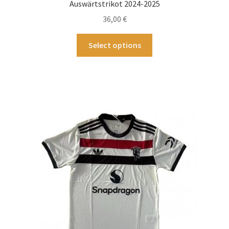
Auswärtstrikot 2024-2025
36,00
€
Dieses
Select options
Produkt
weist
mehrere
Varianten
auf.
Die
Optionen
können
auf
der
Produktseite
gewählt
werden