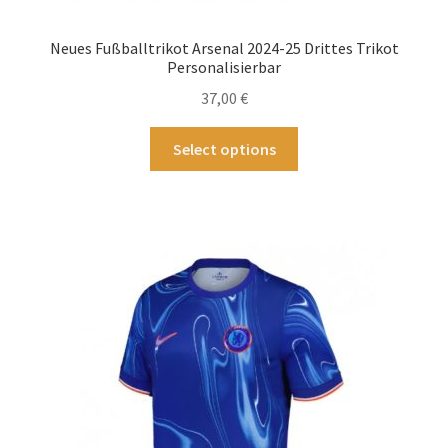
Neues Fußballtrikot Arsenal 2024-25 Drittes Trikot
Personalisierbar
37,00
€
Dieses
Select options
Produkt
weist
mehrere
Varianten
auf.
Die
Optionen
können
auf
der
Produktseite
gewählt