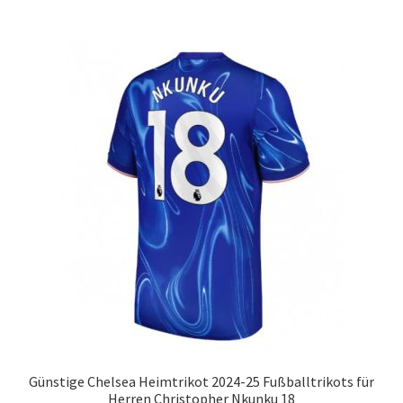
mehrere
Varianten
auf.
Die
Optionen
können
auf
der
Produktseite
gewählt
werden
Günstige Chelsea Heimtrikot 2024-25 Fußballtrikots für
Herren Christopher Nkunku 18