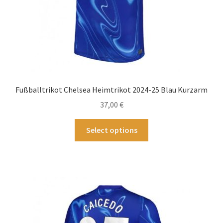
werden
Fußballtrikot Chelsea Heimtrikot 2024-25 Blau Kurzarm
37,00
€
Dieses
Select options
Produkt
weist
mehrere
Varianten
auf.
Die
Optionen