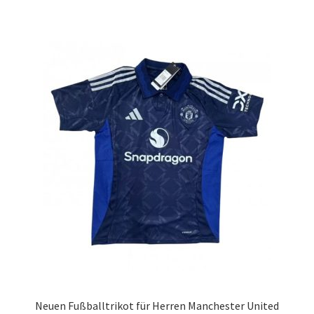
mehrere
Varianten
auf.
Die
Optionen
können
auf
der
Produktseite
gewählt
werden
Neuen Fußballtrikot für Herren Manchester United