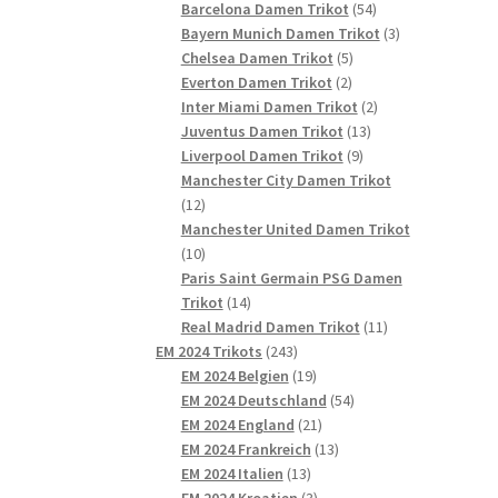
54
Produkte
Barcelona Damen Trikot
54
Produkte
3
Bayern Munich Damen Trikot
3
5
Produkte
Chelsea Damen Trikot
5
2
Produkte
Everton Damen Trikot
2
Produkte
2
Inter Miami Damen Trikot
2
13
Produkte
Juventus Damen Trikot
13
9
Produkte
Liverpool Damen Trikot
9
Produkte
Manchester City Damen Trikot
12
12
Produkte
Manchester United Damen Trikot
10
10
Produkte
Paris Saint Germain PSG Damen
14
Trikot
14
Produkte
11
Real Madrid Damen Trikot
11
243
Produkte
EM 2024 Trikots
243
Produkte
19
EM 2024 Belgien
19
Produkte
54
EM 2024 Deutschland
54
21
Produkte
EM 2024 England
21
Produkte
13
EM 2024 Frankreich
13
13
Produkte
EM 2024 Italien
13
Produkte
3
EM 2024 Kroatien
3