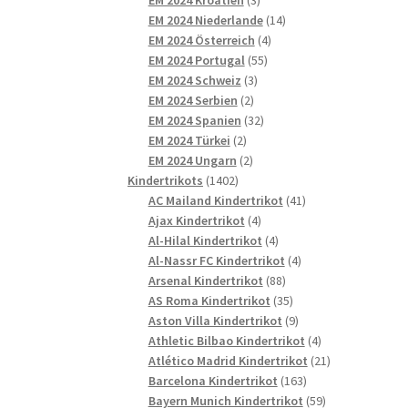
Produkte
14
EM 2024 Niederlande
14
4
Produkte
EM 2024 Österreich
4
55
Produkte
EM 2024 Portugal
55
3
Produkte
EM 2024 Schweiz
3
2
Produkte
EM 2024 Serbien
2
Produkte
32
EM 2024 Spanien
32
2
Produkte
EM 2024 Türkei
2
Produkte
2
EM 2024 Ungarn
2
1402
Produkte
Kindertrikots
1402
Produkte
41
AC Mailand Kindertrikot
41
4
Produkte
Ajax Kindertrikot
4
Produkte
4
Al-Hilal Kindertrikot
4
Produkte
4
Al-Nassr FC Kindertrikot
4
88
Produkte
Arsenal Kindertrikot
88
Produkte
35
AS Roma Kindertrikot
35
Produkte
9
Aston Villa Kindertrikot
9
Produkte
4
Athletic Bilbao Kindertrikot
4
Produkte
21
Atlético Madrid Kindertrikot
21
163
Produkte
Barcelona Kindertrikot
163
Produkte
59
Bayern Munich Kindertrikot
59