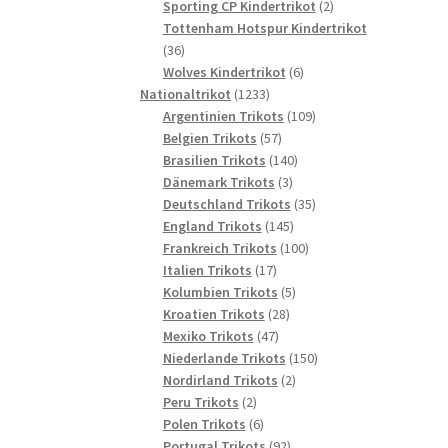
2
Produkte
Sporting CP Kindertrikot
2
Produkte
Tottenham Hotspur Kindertrikot
36
36
Produkte
6
Wolves Kindertrikot
6
1233
Produkte
Nationaltrikot
1233
Produkte
109
Argentinien Trikots
109
57
Produkte
Belgien Trikots
57
Produkte
140
Brasilien Trikots
140
3
Produkte
Dänemark Trikots
3
Produkte
35
Deutschland Trikots
35
145
Produkte
England Trikots
145
Produkte
100
Frankreich Trikots
100
17
Produkte
Italien Trikots
17
Produkte
5
Kolumbien Trikots
5
28
Produkte
Kroatien Trikots
28
47
Produkte
Mexiko Trikots
47
Produkte
150
Niederlande Trikots
150
2
Produkte
Nordirland Trikots
2
2
Produkte
Peru Trikots
2
Produkte
6
Polen Trikots
6
Produkte
92
Portugal Trikots
92