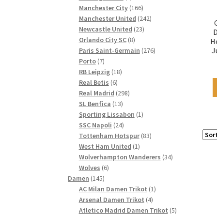
Produkte
166
Manchester City
166
Produkte
242
Manchester United
242
23
Produkte
Newcastle United
23
8
Produkte
Orlando City SC
8
H
Produkte
276
J
Paris Saint-Germain
276
7
Produkte
Porto
7
Produkte
18
RB Leipzig
18
6
Produkte
Real Betis
6
Produkte
298
Real Madrid
298
13
Produkte
SL Benfica
13
Produkte
1
Sporting Lissabon
1
24
Produkt
SSC Napoli
24
Produkte
83
Tottenham Hotspur
83
1
Produkte
West Ham United
1
Produkt
34
Wolverhampton Wanderers
34
6
Produkte
Wolves
6
145
Produkte
Damen
145
Produkte
1
AC Milan Damen Trikot
1
4
Produkt
Arsenal Damen Trikot
4
Produkte
5
Atletico Madrid Damen Trikot
5