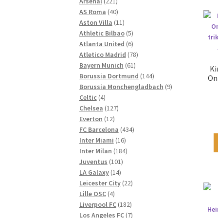
221
Produkte
Arsenal
221
Produkte
40
AS Roma
40
Produkte
11
Aston Villa
11
Produkte
5
Athletic Bilbao
5
Produkte
6
Atlanta United
6
Produkte
78
Atletico Madrid
78
61
Produkte
Bayern Munich
61
Ki
Produkte
144
Borussia Dortmund
144
On
Produkte
9
Borussia Monchengladbach
9
4
Produkte
Celtic
4
Produkte
127
Chelsea
127
12
Produkte
Everton
12
Produkte
434
FC Barcelona
434
16
Produkte
Inter Miami
16
Produkte
184
Inter Milan
184
101
Produkte
Juventus
101
14
Produkte
LA Galaxy
14
Produkte
22
Leicester City
22
4
Produkte
Lille OSC
4
Produkte
182
Liverpool FC
182
Produkte
7
Los Angeles FC
7