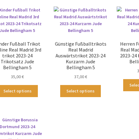
nder Fußball Trikot
Günstige Fußballtrikots
Herren F
line Real Madrid 3rd
Real Madrid
Real Mad
trikot 2023-24
Auswärtstrikot 2023-24
2023-24 
Trikotsatz Jude
Kurzarm Jude
Bell
Bellingham 5
Bellingham 5
35,00
€
37,00
€
Sele
Dieses
Dieses
Select options
Select options
Produkt
Produkt
weist
weist
mehrere
mehrere
Varianten
Varianten
auf.
auf.
Die
Die
Optionen
Optionen