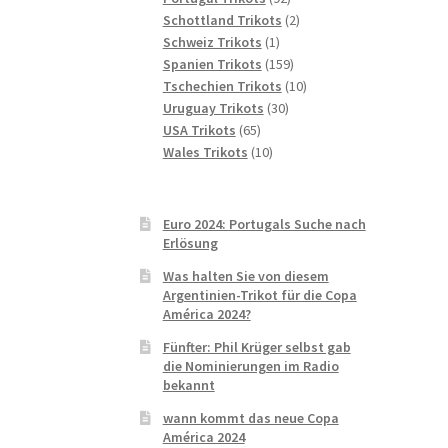
Produkte
2
Schottland Trikots
2
1
Produkte
Schweiz Trikots
1
Produkt
159
Spanien Trikots
159
Produkte
10
Tschechien Trikots
10
30
Produkte
Uruguay Trikots
30
65
Produkte
USA Trikots
65
Produkte
10
Wales Trikots
10
Produkte
Euro 2024: Portugals Suche nach
Erlösung
Was halten Sie von diesem
Argentinien-Trikot für die Copa
América 2024?
Fünfter: Phil Krüger selbst gab
die Nominierungen im Radio
bekannt
wann kommt das neue Copa
América 2024