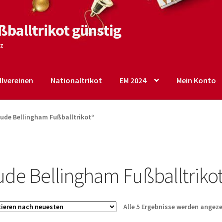
ßballtrikot günstig
tz
lvereinen
Nationaltrikot
EM 2024
Mein Konto
o
Shop
Startseite – English
Warenkorb
ude Bellingham Fußballtrikot“
ude Bellingham Fußballtriko
Alle 5 Ergebnisse werden angeze