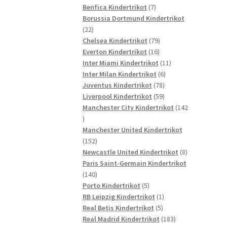
7
Produkte
Benfica Kindertrikot
7
Produkte
Borussia Dortmund Kindertrikot
22
22
Produkte
79
Chelsea Kindertrikot
79
16
Produkte
Everton Kindertrikot
16
Produkte
11
Inter Miami Kindertrikot
11
6
Produkte
Inter Milan Kindertrikot
6
78
Produkte
Juventus Kindertrikot
78
Produkte
59
Liverpool Kindertrikot
59
Produkte
Manchester City Kindertrikot
142
142
Produkte
Manchester United Kindertrikot
152
152
Produkte
8
Newcastle United Kindertrikot
8
Produkte
Paris Saint-Germain Kindertrikot
140
140
Produkte
5
Porto Kindertrikot
5
Produkte
1
RB Leipzig Kindertrikot
1
5
Produkt
Real Betis Kindertrikot
5
Produkte
183
Real Madrid Kindertrikot
183