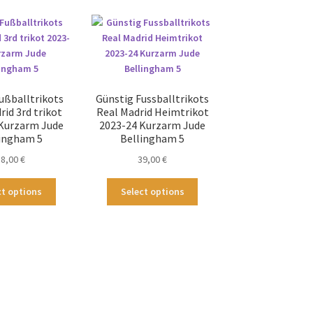
sortiert
ußballtrikots
Günstig Fussballtrikots
rid 3rd trikot
Real Madrid Heimtrikot
Kurzarm Jude
2023-24 Kurzarm Jude
ingham 5
Bellingham 5
38,00
€
39,00
€
Dieses
Dieses
ct options
Select options
Produkt
Produkt
weist
weist
mehrere
mehrere
Varianten
Varianten
auf.
auf.
Die
Die
Optionen
Optionen
können
können