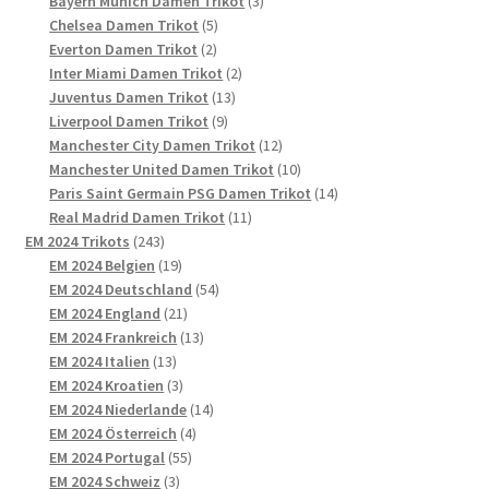
Produkte
3
Bayern Munich Damen Trikot
3
5
Produkte
Chelsea Damen Trikot
5
2
Produkte
Everton Damen Trikot
2
Produkte
2
Inter Miami Damen Trikot
2
13
Produkte
Juventus Damen Trikot
13
9
Produkte
Liverpool Damen Trikot
9
Produkte
12
Manchester City Damen Trikot
12
Produkte
10
Manchester United Damen Trikot
10
Produkte
14
Paris Saint Germain PSG Damen Trikot
14
11
Produkte
Real Madrid Damen Trikot
11
243
Produkte
EM 2024 Trikots
243
Produkte
19
EM 2024 Belgien
19
Produkte
54
EM 2024 Deutschland
54
21
Produkte
EM 2024 England
21
Produkte
13
EM 2024 Frankreich
13
13
Produkte
EM 2024 Italien
13
Produkte
3
EM 2024 Kroatien
3
Produkte
14
EM 2024 Niederlande
14
4
Produkte
EM 2024 Österreich
4
55
Produkte
EM 2024 Portugal
55
3
Produkte
EM 2024 Schweiz
3