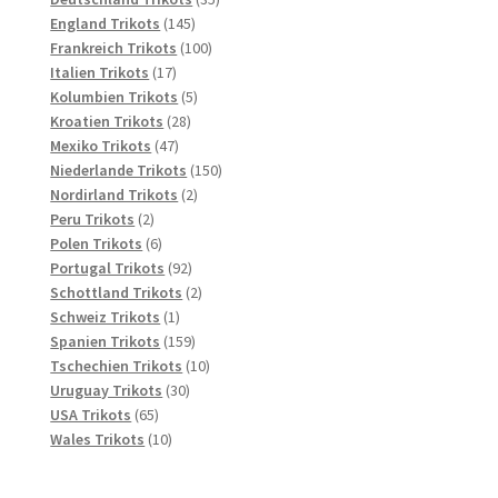
145
Produkte
England Trikots
145
Produkte
100
Frankreich Trikots
100
17
Produkte
Italien Trikots
17
Produkte
5
Kolumbien Trikots
5
28
Produkte
Kroatien Trikots
28
47
Produkte
Mexiko Trikots
47
Produkte
150
Niederlande Trikots
150
2
Produkte
Nordirland Trikots
2
2
Produkte
Peru Trikots
2
Produkte
6
Polen Trikots
6
Produkte
92
Portugal Trikots
92
Produkte
2
Schottland Trikots
2
1
Produkte
Schweiz Trikots
1
Produkt
159
Spanien Trikots
159
Produkte
10
Tschechien Trikots
10
30
Produkte
Uruguay Trikots
30
65
Produkte
USA Trikots
65
Produkte
10
Wales Trikots
10
Produkte