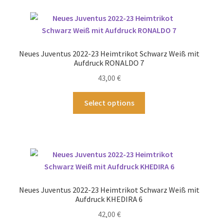
Varianten
auf.
Die
Optionen
Neues Juventus 2022-23 Heimtrikot Schwarz Weiß mit
können
Aufdruck RONALDO 7
auf
43,00
€
der
Produktseite
Dieses
Select options
gewählt
Produkt
werden
weist
mehrere
Varianten
auf.
Die
Optionen
Neues Juventus 2022-23 Heimtrikot Schwarz Weiß mit
können
Aufdruck KHEDIRA 6
auf
42,00
€