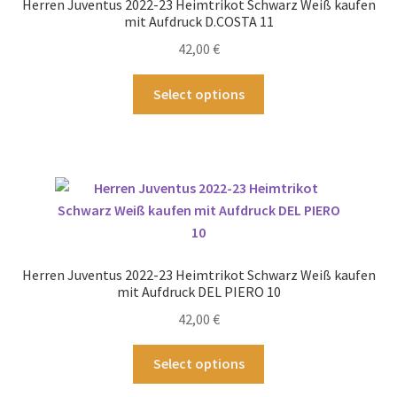
Herren Juventus 2022-23 Heimtrikot Schwarz Weiß kaufen
auf
mit Aufdruck D.COSTA 11
der
42,00
€
Produktseite
gewählt
Dieses
Select options
werden
Produkt
weist
mehrere
Varianten
auf.
Die
Optionen
können
Herren Juventus 2022-23 Heimtrikot Schwarz Weiß kaufen
auf
mit Aufdruck DEL PIERO 10
der
42,00
€
Produktseite
gewählt
Dieses
Select options
werden
Produkt