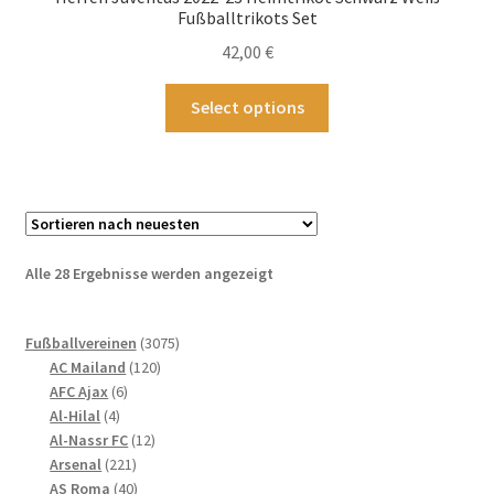
können
Fußballtrikots Set
auf
42,00
€
der
Produktseite
Dieses
Select options
gewählt
Produkt
werden
weist
mehrere
Varianten
auf.
Die
Nach
Alle 28 Ergebnisse werden angezeigt
Optionen
neuesten
können
sortiert
3075
auf
Fußballvereinen
3075
120
Produkte
AC Mailand
120
der
6
Produkte
AFC Ajax
6
Produktseite
4
Produkte
Al-Hilal
4
gewählt
Produkte
12
Al-Nassr FC
12
werden
221
Produkte
Arsenal
221
Produkte
40
AS Roma
40