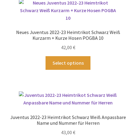
Startseite – English
Warenkorb
Neues Juventus 2022-23 Heimtrikot Schwarz Weiß
Kurzarm + Kurze Hosen POGBA 10
42,00
€
Dieses
Select options
Produkt
weist
mehrere
Varianten
auf.
Die
Optionen
Juventus 2022-23 Heimtrikot Schwarz Weiß Anpassbare
können
Name und Nummer für Herren
auf
43,00
€
der