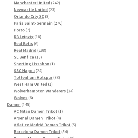
Produkte
242
Manchester United
242
23
Produkte
Newcastle United
23
8
Produkte
Orlando City SC
8
Produkte
276
Paris Saint-Germain
276
7
Produkte
Porto
7
Produkte
18
RB Leipzig
18
6
Produkte
Real Betis
6
Produkte
298
Real Madrid
298
13
Produkte
SL Benfica
13
Produkte
1
Sporting Lissabon
1
24
Produkt
SSC Napoli
24
Produkte
83
Tottenham Hotspur
83
1
Produkte
West Ham United
1
Produkt
34
Wolverhampton Wanderers
34
6
Produkte
Wolves
6
145
Produkte
Damen
145
Produkte
1
AC Milan Damen Trikot
1
4
Produkt
Arsenal Damen Trikot
4
Produkte
5
Atletico Madrid Damen Trikot
5
54
Produkte
Barcelona Damen Trikot
54