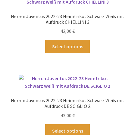
Die
Optionen
Herren Juventus 2022-23 Heimtrikot Schwarz Weiß mit
können
Aufdruck CHIELLINI 3
auf
42,00
€
der
Produktseite
Dieses
Select options
gewählt
Produkt
werden
weist
mehrere
Varianten
auf.
Die
Optionen
Herren Juventus 2022-23 Heimtrikot Schwarz Weiß mit
können
Aufdruck DE SCIGLIO 2
auf
43,00
€
der
Produktseite
Dieses
Select options
gewählt
Produkt