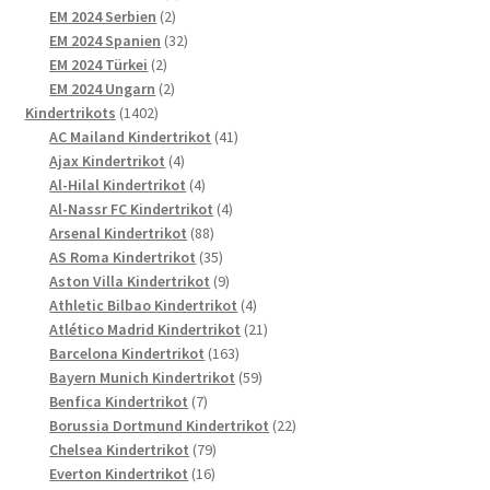
2
Produkte
EM 2024 Serbien
2
Produkte
32
EM 2024 Spanien
32
2
Produkte
EM 2024 Türkei
2
Produkte
2
EM 2024 Ungarn
2
1402
Produkte
Kindertrikots
1402
Produkte
41
AC Mailand Kindertrikot
41
4
Produkte
Ajax Kindertrikot
4
Produkte
4
Al-Hilal Kindertrikot
4
Produkte
4
Al-Nassr FC Kindertrikot
4
88
Produkte
Arsenal Kindertrikot
88
Produkte
35
AS Roma Kindertrikot
35
Produkte
9
Aston Villa Kindertrikot
9
Produkte
4
Athletic Bilbao Kindertrikot
4
Produkte
21
Atlético Madrid Kindertrikot
21
163
Produkte
Barcelona Kindertrikot
163
Produkte
59
Bayern Munich Kindertrikot
59
7
Produkte
Benfica Kindertrikot
7
Produkte
22
Borussia Dortmund Kindertrikot
22
79
Produkte
Chelsea Kindertrikot
79
16
Produkte
Everton Kindertrikot
16