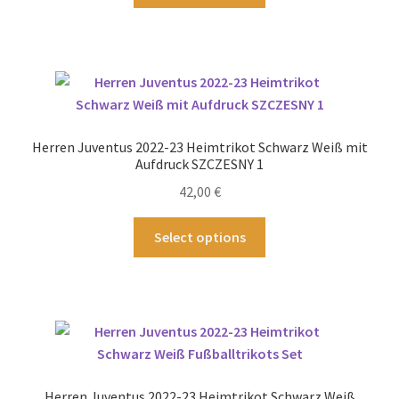
werden
weist
mehrere
Varianten
auf.
Die
Optionen
Herren Juventus 2022-23 Heimtrikot Schwarz Weiß mit
können
Aufdruck SZCZESNY 1
auf
42,00
€
der
Produktseite
Dieses
Select options
gewählt
Produkt
werden
weist
mehrere
Varianten
auf.
Die
Optionen
Herren Juventus 2022-23 Heimtrikot Schwarz Weiß