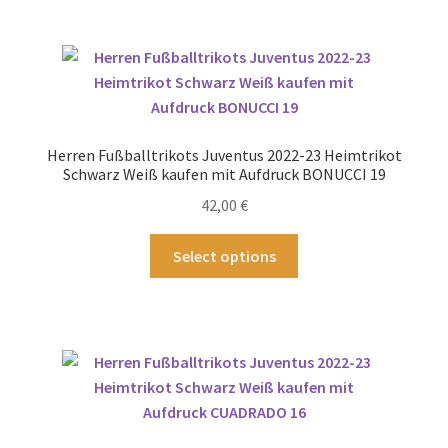
mehrere
Varianten
auf.
Die
Optionen
können
Herren Fußballtrikots Juventus 2022-23 Heimtrikot
auf
Schwarz Weiß kaufen mit Aufdruck BONUCCI 19
der
42,00
€
Produktseite
gewählt
Dieses
Select options
werden
Produkt
weist
mehrere
Varianten
auf.
Die
Optionen
können