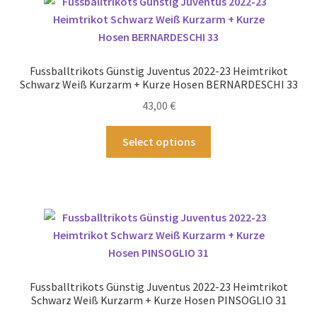
auf.
Die
Optionen
können
Fussballtrikots Günstig Juventus 2022-23 Heimtrikot
auf
Schwarz Weiß Kurzarm + Kurze Hosen BERNARDESCHI 33
der
43,00
€
Produktseite
gewählt
Dieses
Select options
werden
Produkt
weist
mehrere
Varianten
auf.
Die
Optionen
können
Fussballtrikots Günstig Juventus 2022-23 Heimtrikot
auf
Schwarz Weiß Kurzarm + Kurze Hosen PINSOGLIO 31
der