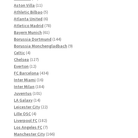
Produkte
11
Aston Villa
11
Produkte
5
Athletic Bilbao
5
Produkte
6
Atlanta United
6
Produkte
78
Atletico Madrid
78
61
Produkte
Bayern Munich
61
Produkte
144
Borussia Dortmund
144
Produkte
9
Borussia Monchengladbach
9
4
Produkte
Celtic
4
Produkte
127
Chelsea
127
12
Produkte
Everton
12
Produkte
434
FC Barcelona
434
16
Produkte
Inter Miami
16
Produkte
184
Inter Milan
184
101
Produkte
Juventus
101
14
Produkte
LA Galaxy
14
Produkte
22
Leicester City
22
4
Produkte
Lille OSC
4
Produkte
182
Liverpool FC
182
Produkte
7
Los Angeles FC
7
Produkte
166
Manchester City
166