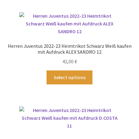
mehrere
Varianten
auf.
Die
Optionen
können
Herren Juventus 2022-23 Heimtrikot Schwarz Weiß kaufen
auf
mit Aufdruck ALEX SANDRO 12
der
42,00
€
Produktseite
gewählt
Dieses
Select options
werden
Produkt
weist
mehrere
Varianten
auf.
Die
Optionen
können