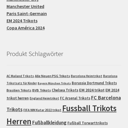
Manchester United
Paris Saint-Germain
EM 2024 Trikots
Copa América 2024
Produkt Schlagwörter
Alle Neuen PSG Trikots
AC Mailand Trikots
Barcelona Heimtrikot
Barcelona
Borussia Dortmund Trikots
Trikotsatz für Kinder
Bayern München Trikots
EM 2024 trikot
Chelsea Trikots
EM 2024
Brasilien Trikots
BVB Trikots
FC Barcelona
trikot herren
FC Arsenal Trikots
England Heimtrikot
Fussball Trikots
Trikots
FIFA WM Katar 2022 trikot
Herren
Fußballkleidung
Fußball Torwarttrikots