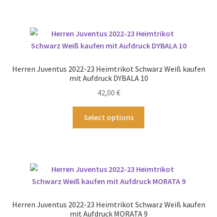
weist
mehrere
Varianten
auf.
Die
Optionen
Herren Juventus 2022-23 Heimtrikot Schwarz Weiß kaufen
können
mit Aufdruck DYBALA 10
auf
42,00
€
der
Produktseite
Dieses
Select options
gewählt
Produkt
werden
weist
mehrere
Varianten
auf.
Die
Optionen
Herren Juventus 2022-23 Heimtrikot Schwarz Weiß kaufen
können
mit Aufdruck MORATA 9