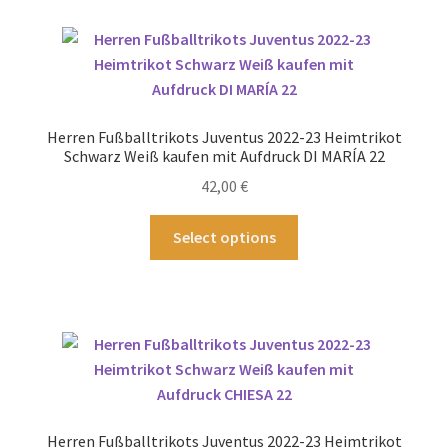
Varianten
auf.
Die
Optionen
können
Herren Fußballtrikots Juventus 2022-23 Heimtrikot
auf
Schwarz Weiß kaufen mit Aufdruck DI MARÍA 22
der
42,00
€
Produktseite
gewählt
Dieses
Select options
werden
Produkt
weist
mehrere
Varianten
auf.
Die
Optionen
können
Herren Fußballtrikots Juventus 2022-23 Heimtrikot