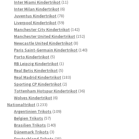
Produkte
11
Inter Miami Kindertrikot
11
6
Produkte
Inter Milan Kindertrikot
6
78
Produkte
Juventus Kindertrikot
78
Produkte
59
Liverpool Kindertrikot
59
Produkte
142
Manchester City Kindertrikot
142
Produkte
152
Manchester United Kindertrikot
152
8
Produkte
Newcastle United Kindertrikot
8
Produkte
140
Paris Saint-Germain Kindertrikot
140
5
Produkte
Porto Kindertrikot
5
Produkte
1
RB Leipzig Kindertrikot
1
5
Produkt
Real Betis Kindertrikot
5
Produkte
183
Real Madrid Kindertrikot
183
2
Produkte
Sporting CP Kindertrikot
2
Produkte
36
Tottenham Hotspur Kindertrikot
36
6
Produkte
Wolves Kindertrikot
6
1233
Produkte
Nationaltrikot
1233
Produkte
109
Argentinien Trikots
109
57
Produkte
Belgien Trikots
57
Produkte
140
Brasilien Trikots
140
3
Produkte
Dänemark Trikots
3
Produkte
35
Deutschland Trikots
35