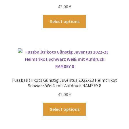
auf
43,00
€
der
Produktseite
Dieses
Select options
gewählt
Produkt
werden
weist
mehrere
Varianten
auf.
Die
Optionen
können
Fussballtrikots Günstig Juventus 2022-23 Heimtrikot
auf
Schwarz Weiß mit Aufdruck RAMSEY 8
der
42,00
€
Produktseite
gewählt
Dieses
Select options
werden
Produkt
weist
mehrere