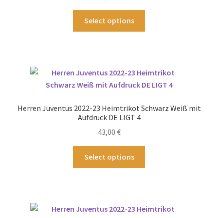
der
Produktseite
Dieses
Select options
gewählt
Produkt
werden
weist
mehrere
Varianten
auf.
Die
Optionen
Herren Juventus 2022-23 Heimtrikot Schwarz Weiß mit
können
Aufdruck DE LIGT 4
auf
43,00
€
der
Produktseite
Dieses
Select options
gewählt
Produkt
werden
weist
mehrere
Varianten
auf.