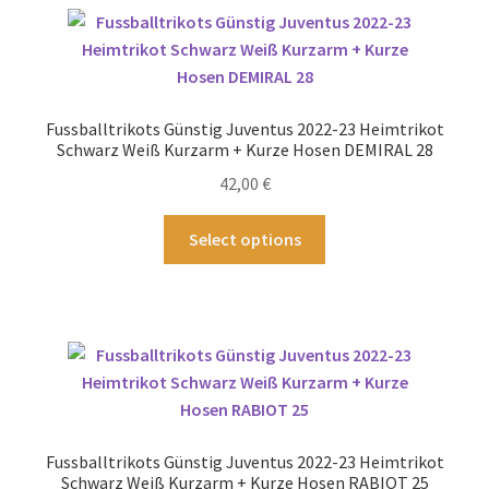
Varianten
auf.
Die
Optionen
können
Fussballtrikots Günstig Juventus 2022-23 Heimtrikot
auf
Schwarz Weiß Kurzarm + Kurze Hosen DEMIRAL 28
der
42,00
€
Produktseite
gewählt
Dieses
Select options
werden
Produkt
weist
mehrere
Varianten
auf.
Die
Optionen
können
Fussballtrikots Günstig Juventus 2022-23 Heimtrikot
auf
Schwarz Weiß Kurzarm + Kurze Hosen RABIOT 25