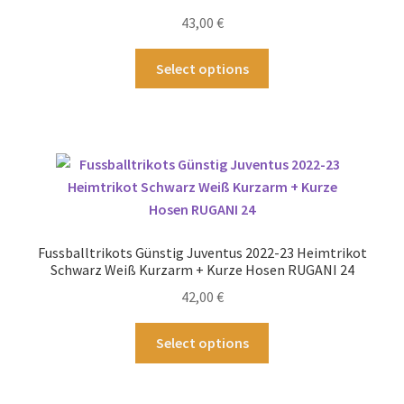
der
43,00
€
Produktseite
gewählt
Dieses
Select options
werden
Produkt
weist
mehrere
Varianten
auf.
Die
Optionen
können
Fussballtrikots Günstig Juventus 2022-23 Heimtrikot
auf
Schwarz Weiß Kurzarm + Kurze Hosen RUGANI 24
der
42,00
€
Produktseite
gewählt
Dieses
Select options
werden
Produkt
weist
mehrere