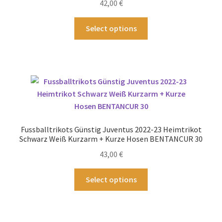
42,00
€
Produktseite
gewählt
Dieses
Select options
werden
Produkt
weist
mehrere
Varianten
auf.
Die
Optionen
können
Fussballtrikots Günstig Juventus 2022-23 Heimtrikot
auf
Schwarz Weiß Kurzarm + Kurze Hosen BENTANCUR 30
der
43,00
€
Produktseite
gewählt
Dieses
Select options
werden
Produkt
weist
mehrere