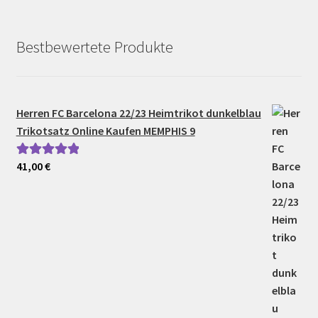
Bestbewertete Produkte
Herren FC Barcelona 22/23 Heimtrikot dunkelblau
Trikotsatz Online Kaufen MEMPHIS 9
41,00
€
Bewertet mit
5.00
von 5