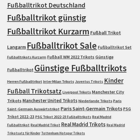
Fußballtrikot Deutschland
Fußballtrikot günstig
Fußballtrikot Kurzarm
Fußball Trikot
Fußballtrikot Sale
Langarm
Fußballtrikot Set
Fußball WM 2022 Trikots
Günstige
Fußballtrikots Kurzarm
Günstige Fußballtrikots
Fußballtrikot
Kinder
Herren Fußballtrikot
Inter Milan Trikots
Juventus Trikots
Fußball Trikotsatz
Manchester City
Liverpool Trikots
Trikots
Manchester United Trikots
Niederlande Trikots
Paris
Paris Saint-Germain Trikots
PSG
Saint-Germain Auswärtstrikot
Trikot 2022-23
PSG Trikot 2022-23 Fußballtrikots
Real Madrid
Real Madrid Trikots
Fußballtrikot
Real Madrid Trikot
Real Madrid
Trikotsatz für Kinder
Tottenham Hotspur Trikots