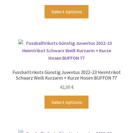
Produktseite
Dieses
Select options
gewählt
Produkt
werden
weist
mehrere
Varianten
auf.
Die
Optionen
können
Fussballtrikots Günstig Juventus 2022-23 Heimtrikot
auf
Schwarz Weiß Kurzarm + Kurze Hosen BUFFON 77
der
42,00
€
Produktseite
gewählt
Dieses
Select options
werden
Produkt
weist
mehrere
Varianten