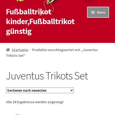
Fußballtrikot
Zur
Zum
Menü
Navigation
Inhalt
kinder,Fußballtrikot
springen
springen
günstig
Start
Startseite
Produkte verschlagwortet mit „Juventus
Trikots Set“
Blog
Kasse
Juventus Trikots Set
Kontaktiere uns
Mein Konto
Nach
Alle 28 Ergebnisse werden angezeigt
neuesten
Shop
sortiert