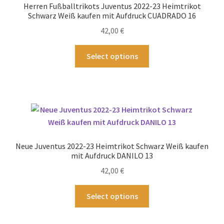
Herren Fußballtrikots Juventus 2022-23 Heimtrikot
auf
Schwarz Weiß kaufen mit Aufdruck CUADRADO 16
der
42,00
€
Produktseite
gewählt
Dieses
Select options
werden
Produkt
weist
mehrere
Varianten
auf.
Die
Optionen
Neue Juventus 2022-23 Heimtrikot Schwarz Weiß kaufen
können
mit Aufdruck DANILO 13
auf
42,00
€
der
Produktseite
Dieses
Select options
gewählt
Produkt
werden
weist