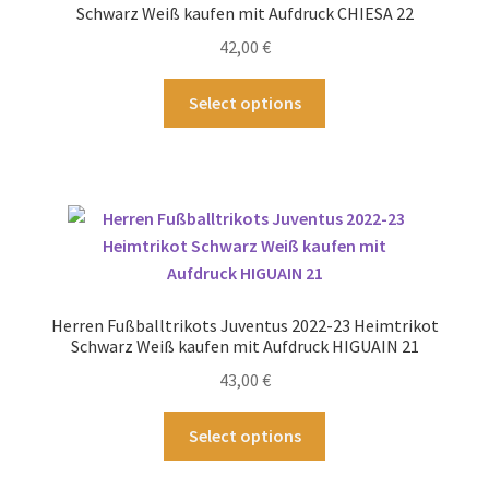
auf
Schwarz Weiß kaufen mit Aufdruck CHIESA 22
der
42,00
€
Produktseite
gewählt
Dieses
Select options
werden
Produkt
weist
mehrere
Varianten
auf.
Die
Optionen
können
Herren Fußballtrikots Juventus 2022-23 Heimtrikot
auf
Schwarz Weiß kaufen mit Aufdruck HIGUAIN 21
der
43,00
€
Produktseite
gewählt
Dieses
Select options
werden
Produkt
weist