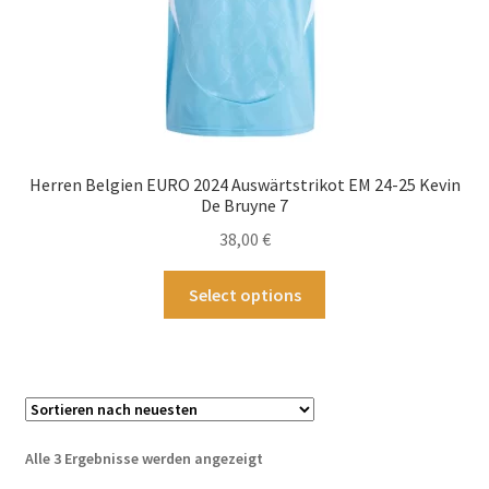
gewählt
werden
Herren Belgien EURO 2024 Auswärtstrikot EM 24-25 Kevin
De Bruyne 7
38,00
€
Dieses
Select options
Produkt
weist
mehrere
Varianten
auf.
Die
Nach
Alle 3 Ergebnisse werden angezeigt
Optionen
neuesten