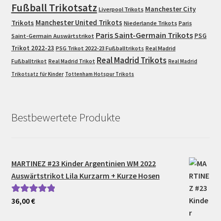
Fußball Trikotsatz
Manchester City
Liverpool Trikots
Trikots
Manchester United Trikots
Niederlande Trikots
Paris
Paris Saint-Germain Trikots
PSG
Saint-Germain Auswärtstrikot
Trikot 2022-23
PSG Trikot 2022-23 Fußballtrikots
Real Madrid
Real Madrid Trikots
Fußballtrikot
Real Madrid Trikot
Real Madrid
Trikotsatz für Kinder
Tottenham Hotspur Trikots
Bestbewertete Produkte
MARTINEZ #23 Kinder Argentinien WM 2022
Auswärtstrikot Lila Kurzarm + Kurze Hosen
36,00
€
Bewertet mit
5.00
von 5