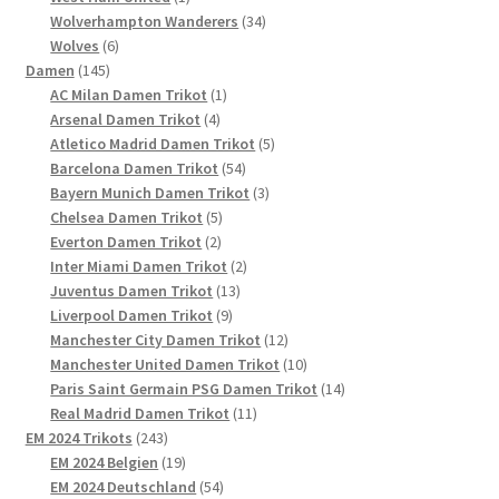
Produkt
34
Wolverhampton Wanderers
34
6
Produkte
Wolves
6
145
Produkte
Damen
145
Produkte
1
AC Milan Damen Trikot
1
4
Produkt
Arsenal Damen Trikot
4
Produkte
5
Atletico Madrid Damen Trikot
5
54
Produkte
Barcelona Damen Trikot
54
Produkte
3
Bayern Munich Damen Trikot
3
5
Produkte
Chelsea Damen Trikot
5
2
Produkte
Everton Damen Trikot
2
Produkte
2
Inter Miami Damen Trikot
2
13
Produkte
Juventus Damen Trikot
13
9
Produkte
Liverpool Damen Trikot
9
Produkte
12
Manchester City Damen Trikot
12
Produkte
10
Manchester United Damen Trikot
10
Produkte
14
Paris Saint Germain PSG Damen Trikot
14
11
Produkte
Real Madrid Damen Trikot
11
243
Produkte
EM 2024 Trikots
243
Produkte
19
EM 2024 Belgien
19
Produkte
54
EM 2024 Deutschland
54