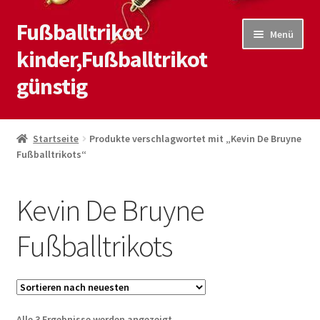
Fußballtrikot
Zur
Zum
Menü
Navigation
Inhalt
kinder,Fußballtrikot
springen
springen
günstig
Start
Startseite
Produkte verschlagwortet mit „Kevin De Bruyne
Fußballtrikots“
Blog
Kasse
Kevin De Bruyne
Kontaktiere uns
Fußballtrikots
Mein Konto
Shop
Nach
Alle 3 Ergebnisse werden angezeigt