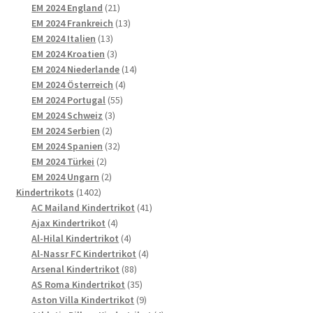
21
Produkte
EM 2024 England
21
Produkte
13
EM 2024 Frankreich
13
13
Produkte
EM 2024 Italien
13
Produkte
3
EM 2024 Kroatien
3
Produkte
14
EM 2024 Niederlande
14
4
Produkte
EM 2024 Österreich
4
55
Produkte
EM 2024 Portugal
55
3
Produkte
EM 2024 Schweiz
3
2
Produkte
EM 2024 Serbien
2
Produkte
32
EM 2024 Spanien
32
2
Produkte
EM 2024 Türkei
2
Produkte
2
EM 2024 Ungarn
2
1402
Produkte
Kindertrikots
1402
Produkte
41
AC Mailand Kindertrikot
41
4
Produkte
Ajax Kindertrikot
4
Produkte
4
Al-Hilal Kindertrikot
4
Produkte
4
Al-Nassr FC Kindertrikot
4
88
Produkte
Arsenal Kindertrikot
88
Produkte
35
AS Roma Kindertrikot
35
Produkte
9
Aston Villa Kindertrikot
9