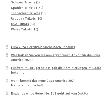
1
Produkte
Schweiz Trikots
1
Produkt
159
Spanien Trikots
159
Produkte
10
Tschechien Trikots
10
30
Produkte
Uruguay Trikots
30
65
Produkte
USA Trikots
65
Produkte
10
Wales Trikots
10
Produkte
Euro 2024: Portugals Suche nach Erlösung
Was halten Sie von diesem Argentinien-Trikot für die Copa
América 2024?
Fünfter: Phil Krüger selbst gab die Nominierungen im Radio
bekannt
wann kommt das neue Copa América 2024
Nationalmannschaft
Englands wilde Gerüchte: BVB geht auf van Dijk los