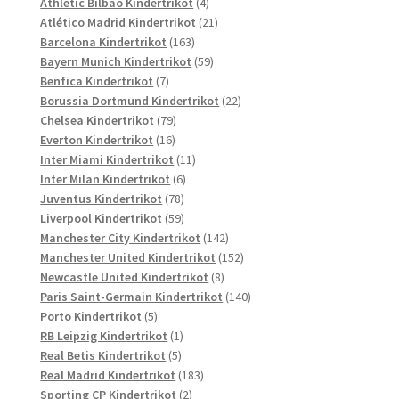
Produkte
4
Athletic Bilbao Kindertrikot
4
Produkte
21
Atlético Madrid Kindertrikot
21
163
Produkte
Barcelona Kindertrikot
163
Produkte
59
Bayern Munich Kindertrikot
59
7
Produkte
Benfica Kindertrikot
7
Produkte
22
Borussia Dortmund Kindertrikot
22
79
Produkte
Chelsea Kindertrikot
79
16
Produkte
Everton Kindertrikot
16
Produkte
11
Inter Miami Kindertrikot
11
6
Produkte
Inter Milan Kindertrikot
6
78
Produkte
Juventus Kindertrikot
78
Produkte
59
Liverpool Kindertrikot
59
Produkte
142
Manchester City Kindertrikot
142
Produkte
152
Manchester United Kindertrikot
152
8
Produkte
Newcastle United Kindertrikot
8
Produkte
140
Paris Saint-Germain Kindertrikot
140
5
Produkte
Porto Kindertrikot
5
Produkte
1
RB Leipzig Kindertrikot
1
5
Produkt
Real Betis Kindertrikot
5
Produkte
183
Real Madrid Kindertrikot
183
2
Produkte
Sporting CP Kindertrikot
2