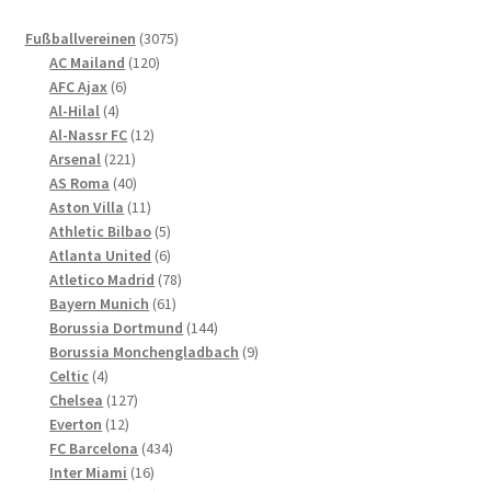
können
sortiert
3075
auf
Fußballvereinen
3075
120
Produkte
AC Mailand
120
der
6
Produkte
AFC Ajax
6
Produktseite
4
Produkte
Al-Hilal
4
gewählt
Produkte
12
Al-Nassr FC
12
werden
221
Produkte
Arsenal
221
Produkte
40
AS Roma
40
Produkte
11
Aston Villa
11
Produkte
5
Athletic Bilbao
5
Produkte
6
Atlanta United
6
Produkte
78
Atletico Madrid
78
61
Produkte
Bayern Munich
61
Produkte
144
Borussia Dortmund
144
Produkte
9
Borussia Monchengladbach
9
4
Produkte
Celtic
4
Produkte
127
Chelsea
127
12
Produkte
Everton
12
Produkte
434
FC Barcelona
434
16
Produkte
Inter Miami
16