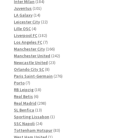
Produkte
184
Inter Milan
184
101
Produkte
Juventus
101
14
Produkte
LA Galaxy
14
Produkte
22
Leicester City
22
4
Produkte
Lille OSC
4
Produkte
182
Liverpool FC
182
Produkte
7
Los Angeles FC
7
Produkte
166
Manchester City
166
Produkte
242
Manchester United
242
23
Produkte
Newcastle United
23
8
Produkte
Orlando City SC
8
Produkte
276
Paris Saint-Germain
276
7
Produkte
Porto
7
Produkte
18
RB Leipzig
18
6
Produkte
Real Betis
6
Produkte
298
Real Madrid
298
13
Produkte
SL Benfica
13
Produkte
1
Sporting Lissabon
1
24
Produkt
SSC Napoli
24
Produkte
83
Tottenham Hotspur
83
1
Produkte
West Ham United
1