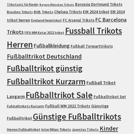
Borussia Dortmund Trikots
Trikotsatz für Kinder
Bayern München Trikots
EM 2024 trikot
Chelsea Trikots
EM 2024
Brasilien Trikots
BVB Trikots
FC Barcelona
trikot herren
FC Arsenal Trikots
England Heimtrikot
Fussball Trikots
Trikots
FIFA WM Katar 2022 trikot
Herren
Fußballkleidung
Fußball Torwarttrikots
Fußballtrikot Deutschland
Fußballtrikot günstig
Fußballtrikot Kurzarm
Fußball Trikot
Fußballtrikot Sale
Langarm
Fußballtrikot Set
Fußball WM 2022 Trikots
Günstige
Fußballtrikots Kurzarm
Günstige Fußballtrikots
Fußballtrikot
Kinder
Herren Fußballtrikot
Inter Milan Trikots
Juventus Trikots