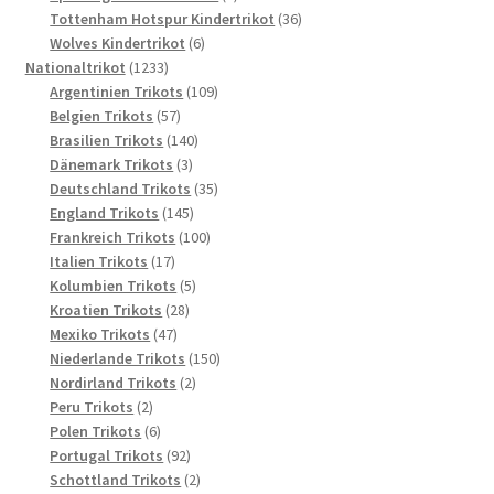
Produkte
36
Tottenham Hotspur Kindertrikot
36
6
Produkte
Wolves Kindertrikot
6
1233
Produkte
Nationaltrikot
1233
Produkte
109
Argentinien Trikots
109
57
Produkte
Belgien Trikots
57
Produkte
140
Brasilien Trikots
140
3
Produkte
Dänemark Trikots
3
Produkte
35
Deutschland Trikots
35
145
Produkte
England Trikots
145
Produkte
100
Frankreich Trikots
100
17
Produkte
Italien Trikots
17
Produkte
5
Kolumbien Trikots
5
28
Produkte
Kroatien Trikots
28
47
Produkte
Mexiko Trikots
47
Produkte
150
Niederlande Trikots
150
2
Produkte
Nordirland Trikots
2
2
Produkte
Peru Trikots
2
Produkte
6
Polen Trikots
6
Produkte
92
Portugal Trikots
92
Produkte
2
Schottland Trikots
2