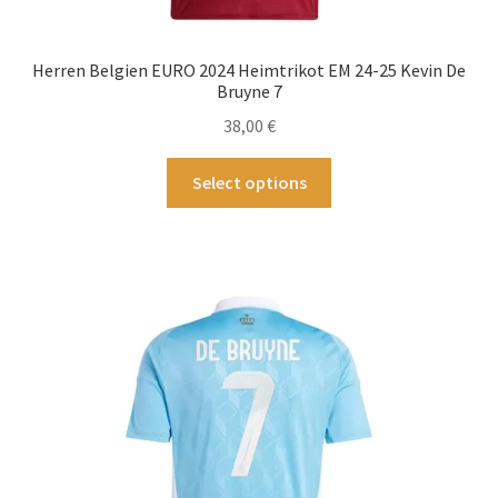
Herren Belgien EURO 2024 Heimtrikot EM 24-25 Kevin De
Bruyne 7
38,00
€
Dieses
Select options
Produkt
weist
mehrere
Varianten
auf.
Die
Optionen
können
auf
der
Produktseite