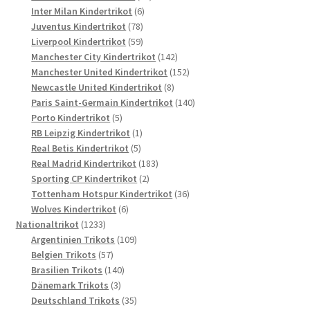
6
Produkte
Inter Milan Kindertrikot
6
78
Produkte
Juventus Kindertrikot
78
Produkte
59
Liverpool Kindertrikot
59
Produkte
142
Manchester City Kindertrikot
142
Produkte
152
Manchester United Kindertrikot
152
8
Produkte
Newcastle United Kindertrikot
8
Produkte
140
Paris Saint-Germain Kindertrikot
140
5
Produkte
Porto Kindertrikot
5
Produkte
1
RB Leipzig Kindertrikot
1
5
Produkt
Real Betis Kindertrikot
5
Produkte
183
Real Madrid Kindertrikot
183
2
Produkte
Sporting CP Kindertrikot
2
Produkte
36
Tottenham Hotspur Kindertrikot
36
6
Produkte
Wolves Kindertrikot
6
1233
Produkte
Nationaltrikot
1233
Produkte
109
Argentinien Trikots
109
57
Produkte
Belgien Trikots
57
Produkte
140
Brasilien Trikots
140
3
Produkte
Dänemark Trikots
3
Produkte
35
Deutschland Trikots
35