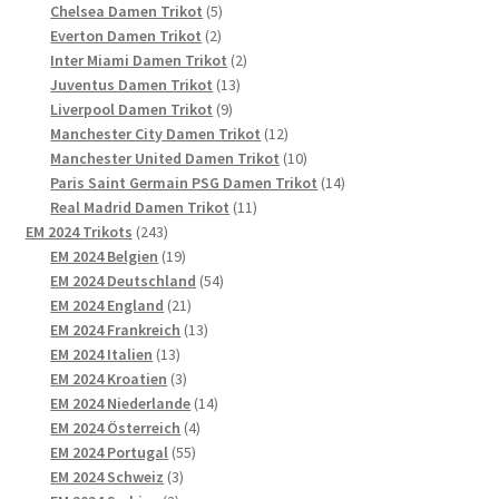
5
Produkte
Chelsea Damen Trikot
5
2
Produkte
Everton Damen Trikot
2
Produkte
2
Inter Miami Damen Trikot
2
13
Produkte
Juventus Damen Trikot
13
9
Produkte
Liverpool Damen Trikot
9
Produkte
12
Manchester City Damen Trikot
12
Produkte
10
Manchester United Damen Trikot
10
Produkte
14
Paris Saint Germain PSG Damen Trikot
14
11
Produkte
Real Madrid Damen Trikot
11
243
Produkte
EM 2024 Trikots
243
Produkte
19
EM 2024 Belgien
19
Produkte
54
EM 2024 Deutschland
54
21
Produkte
EM 2024 England
21
Produkte
13
EM 2024 Frankreich
13
13
Produkte
EM 2024 Italien
13
Produkte
3
EM 2024 Kroatien
3
Produkte
14
EM 2024 Niederlande
14
4
Produkte
EM 2024 Österreich
4
55
Produkte
EM 2024 Portugal
55
3
Produkte
EM 2024 Schweiz
3