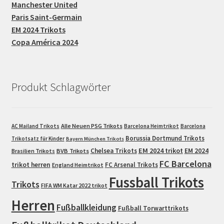
Manchester United
Paris Saint-Germain
EM 2024 Trikots
Copa América 2024
Produkt Schlagwörter
Alle Neuen PSG Trikots
AC Mailand Trikots
Barcelona Heimtrikot
Barcelona
Borussia Dortmund Trikots
Trikotsatz für Kinder
Bayern München Trikots
EM 2024 trikot
Chelsea Trikots
EM 2024
Brasilien Trikots
BVB Trikots
FC Barcelona
trikot herren
FC Arsenal Trikots
England Heimtrikot
Fussball Trikots
Trikots
FIFA WM Katar 2022 trikot
Herren
Fußballkleidung
Fußball Torwarttrikots