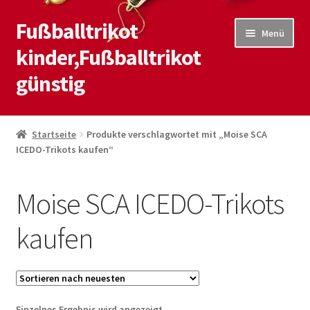
Fußballtrikot
Zur
Zum
Menü
Navigation
Inhalt
kinder,Fußballtrikot
springen
springen
günstig
Start
Startseite
Produkte verschlagwortet mit „Moise SCA
ICEDO-Trikots kaufen“
Blog
Kasse
Moise SCA ICEDO-Trikots
Kontaktiere uns
kaufen
Mein Konto
Shop
Einzelnes Ergebnis wird angezeigt