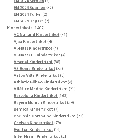
2
Produkte
EM 2024 Serbien
2
Produkte
32
EM 2024 Spanien
32
2
Produkte
EM 2024 Türkei
2
Produkte
2
EM 2024 Ungarn
2
1402
Produkte
Kindertrikots
1402
Produkte
41
AC Mailand Kindertrikot
41
4
Produkte
Ajax Kindertrikot
4
Produkte
4
Al-Hilal Kindertrikot
4
Produkte
4
Al-Nassr FC Kindertrikot
4
88
Produkte
Arsenal Kindertrikot
88
Produkte
35
AS Roma Kindertrikot
35
Produkte
9
Aston Villa Kindertrikot
9
Produkte
4
Athletic Bilbao Kindertrikot
4
Produkte
21
Atlético Madrid Kindertrikot
21
163
Produkte
Barcelona Kindertrikot
163
Produkte
59
Bayern Munich Kindertrikot
59
7
Produkte
Benfica Kindertrikot
7
Produkte
22
Borussia Dortmund Kindertrikot
22
79
Produkte
Chelsea Kindertrikot
79
16
Produkte
Everton Kindertrikot
16
Produkte
11
Inter Miami Kindertrikot
11