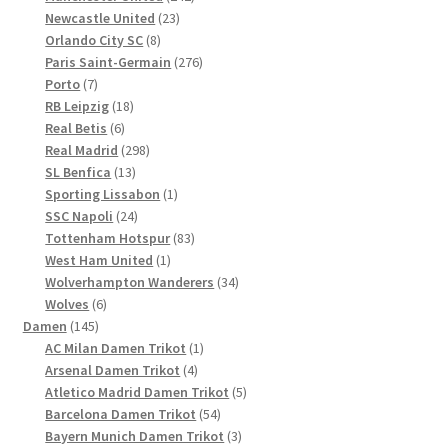
23
Produkte
Newcastle United
23
8
Produkte
Orlando City SC
8
Produkte
276
Paris Saint-Germain
276
7
Produkte
Porto
7
Produkte
18
RB Leipzig
18
6
Produkte
Real Betis
6
Produkte
298
Real Madrid
298
13
Produkte
SL Benfica
13
Produkte
1
Sporting Lissabon
1
24
Produkt
SSC Napoli
24
Produkte
83
Tottenham Hotspur
83
1
Produkte
West Ham United
1
Produkt
34
Wolverhampton Wanderers
34
6
Produkte
Wolves
6
145
Produkte
Damen
145
Produkte
1
AC Milan Damen Trikot
1
4
Produkt
Arsenal Damen Trikot
4
Produkte
5
Atletico Madrid Damen Trikot
5
54
Produkte
Barcelona Damen Trikot
54
Produkte
3
Bayern Munich Damen Trikot
3