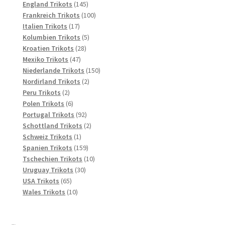
145
Produkte
England Trikots
145
Produkte
100
Frankreich Trikots
100
17
Produkte
Italien Trikots
17
Produkte
5
Kolumbien Trikots
5
28
Produkte
Kroatien Trikots
28
47
Produkte
Mexiko Trikots
47
Produkte
150
Niederlande Trikots
150
2
Produkte
Nordirland Trikots
2
2
Produkte
Peru Trikots
2
Produkte
6
Polen Trikots
6
Produkte
92
Portugal Trikots
92
Produkte
2
Schottland Trikots
2
1
Produkte
Schweiz Trikots
1
Produkt
159
Spanien Trikots
159
Produkte
10
Tschechien Trikots
10
30
Produkte
Uruguay Trikots
30
65
Produkte
USA Trikots
65
Produkte
10
Wales Trikots
10
Produkte