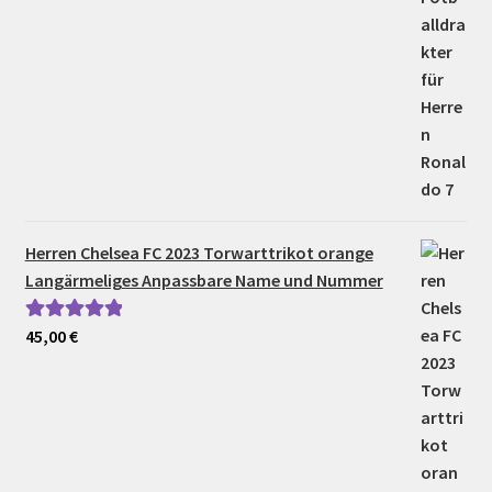
Herren Chelsea FC 2023 Torwarttrikot orange
Langärmeliges Anpassbare Name und Nummer
45,00
€
Bewertet mit
5.00
von 5