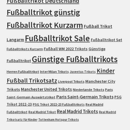
Fußballtrikot Deutschland
Fußballtrikot günstig
Fußballtrikot Kurzarm
Fußball Trikot
Fußballtrikot Sale
Langarm
Fußballtrikot Set
Fußball WM 2022 Trikots
Günstige
Fußballtrikots Kurzarm
Günstige Fußballtrikots
Fußballtrikot
Kinder
Herren Fußballtrikot
Inter Milan Trikots
Juventus Trikots
Fußball Trikotsatz
Manchester City
Liverpool Trikots
Trikots
Manchester United Trikots
Niederlande Trikots
Paris
Paris Saint-Germain Trikots
PSG
Saint-Germain Auswärtstrikot
Trikot 2022-23
PSG Trikot 2022-23 Fußballtrikots
Real Madrid
Real Madrid Trikots
Fußballtrikot
Real Madrid Trikot
Real Madrid
Trikotsatz für Kinder
Tottenham Hotspur Trikots