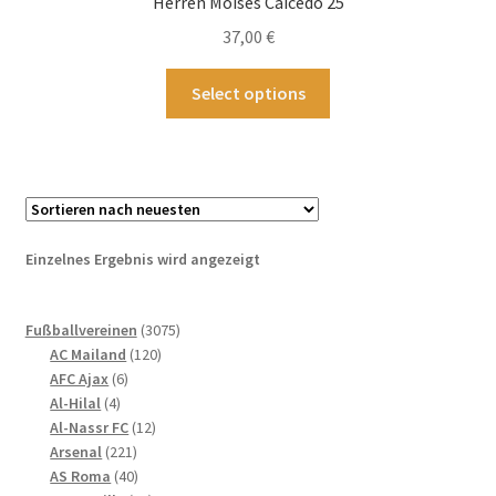
Herren Moises Caicedo 25
37,00
€
Dieses
Select options
Produkt
weist
mehrere
Varianten
auf.
Die
Einzelnes Ergebnis wird angezeigt
Optionen
können
3075
auf
Fußballvereinen
3075
120
Produkte
AC Mailand
120
der
6
Produkte
AFC Ajax
6
Produktseite
4
Produkte
Al-Hilal
4
gewählt
Produkte
12
Al-Nassr FC
12
werden
221
Produkte
Arsenal
221
Produkte
40
AS Roma
40