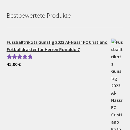
Bestbewertete Produkte
Fussballtrikots Günstig 2023 Al-Nassr FC Cristiano
Fotballdrakter für Herren Ronaldo 7
41,00
€
Bewertet mit
5.00
von 5