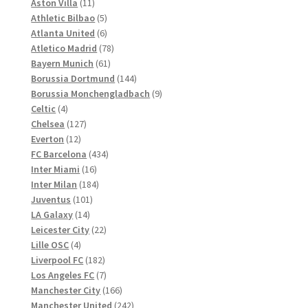
Produkte
11
Aston Villa
11
Produkte
5
Athletic Bilbao
5
Produkte
6
Atlanta United
6
Produkte
78
Atletico Madrid
78
61
Produkte
Bayern Munich
61
Produkte
144
Borussia Dortmund
144
Produkte
9
Borussia Monchengladbach
9
4
Produkte
Celtic
4
Produkte
127
Chelsea
127
12
Produkte
Everton
12
Produkte
434
FC Barcelona
434
16
Produkte
Inter Miami
16
Produkte
184
Inter Milan
184
101
Produkte
Juventus
101
14
Produkte
LA Galaxy
14
Produkte
22
Leicester City
22
4
Produkte
Lille OSC
4
Produkte
182
Liverpool FC
182
Produkte
7
Los Angeles FC
7
Produkte
166
Manchester City
166
Produkte
242
Manchester United
242