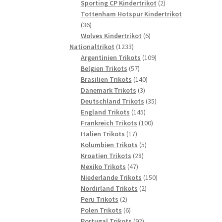
2
Produkte
Sporting CP Kindertrikot
2
Produkte
Tottenham Hotspur Kindertrikot
36
36
Produkte
6
Wolves Kindertrikot
6
1233
Produkte
Nationaltrikot
1233
Produkte
109
Argentinien Trikots
109
57
Produkte
Belgien Trikots
57
Produkte
140
Brasilien Trikots
140
3
Produkte
Dänemark Trikots
3
Produkte
35
Deutschland Trikots
35
145
Produkte
England Trikots
145
Produkte
100
Frankreich Trikots
100
17
Produkte
Italien Trikots
17
Produkte
5
Kolumbien Trikots
5
28
Produkte
Kroatien Trikots
28
47
Produkte
Mexiko Trikots
47
Produkte
150
Niederlande Trikots
150
2
Produkte
Nordirland Trikots
2
2
Produkte
Peru Trikots
2
Produkte
6
Polen Trikots
6
Produkte
92
Portugal Trikots
92