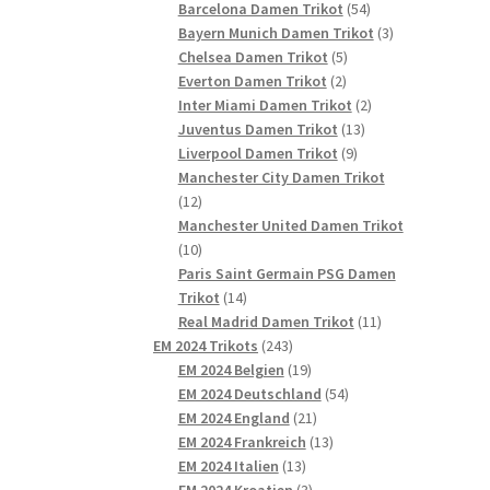
54
Produkte
Barcelona Damen Trikot
54
Produkte
3
Bayern Munich Damen Trikot
3
5
Produkte
Chelsea Damen Trikot
5
2
Produkte
Everton Damen Trikot
2
Produkte
2
Inter Miami Damen Trikot
2
13
Produkte
Juventus Damen Trikot
13
9
Produkte
Liverpool Damen Trikot
9
Produkte
Manchester City Damen Trikot
12
12
Produkte
Manchester United Damen Trikot
10
10
Produkte
Paris Saint Germain PSG Damen
14
Trikot
14
Produkte
11
Real Madrid Damen Trikot
11
243
Produkte
EM 2024 Trikots
243
Produkte
19
EM 2024 Belgien
19
Produkte
54
EM 2024 Deutschland
54
21
Produkte
EM 2024 England
21
Produkte
13
EM 2024 Frankreich
13
13
Produkte
EM 2024 Italien
13
Produkte
3
EM 2024 Kroatien
3