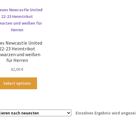
es Newcastle United
22-23 Heimtrikot
hwarzen und weißen
für Herren
42,00
€
Dieses
Select options
Produkt
weist
mehrere
Varianten
Einzelnes Ergebnis wird angezei
auf.
Die
Optionen
können