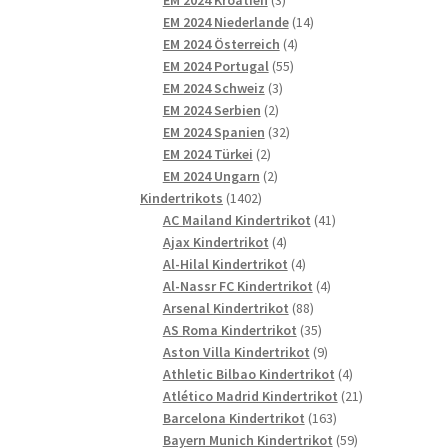
Produkte
14
EM 2024 Niederlande
14
4
Produkte
EM 2024 Österreich
4
55
Produkte
EM 2024 Portugal
55
3
Produkte
EM 2024 Schweiz
3
2
Produkte
EM 2024 Serbien
2
Produkte
32
EM 2024 Spanien
32
2
Produkte
EM 2024 Türkei
2
Produkte
2
EM 2024 Ungarn
2
1402
Produkte
Kindertrikots
1402
Produkte
41
AC Mailand Kindertrikot
41
4
Produkte
Ajax Kindertrikot
4
Produkte
4
Al-Hilal Kindertrikot
4
Produkte
4
Al-Nassr FC Kindertrikot
4
88
Produkte
Arsenal Kindertrikot
88
Produkte
35
AS Roma Kindertrikot
35
Produkte
9
Aston Villa Kindertrikot
9
Produkte
4
Athletic Bilbao Kindertrikot
4
Produkte
21
Atlético Madrid Kindertrikot
21
163
Produkte
Barcelona Kindertrikot
163
Produkte
59
Bayern Munich Kindertrikot
59