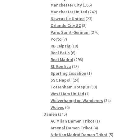
Produkte
166
Manchester City
166
Produkte
242
Manchester United
242
23
Produkte
Newcastle United
23
8
Produkte
Orlando City SC
8
Produkte
276
Paris Saint-Germain
276
7
Produkte
Porto
7
Produkte
18
RB Leipzig
18
6
Produkte
Real Betis
6
Produkte
298
Real Madrid
298
13
Produkte
SL Benfica
13
Produkte
1
Sporting Lissabon
1
24
Produkt
SSC Napoli
24
Produkte
83
Tottenham Hotspur
83
1
Produkte
West Ham United
1
Produkt
34
Wolverhampton Wanderers
34
6
Produkte
Wolves
6
145
Produkte
Damen
145
Produkte
1
AC Milan Damen Trikot
1
4
Produkt
Arsenal Damen Trikot
4
Produkte
5
Atletico Madrid Damen Trikot
5