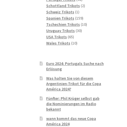
Produkte
2
Schottland Trikots
2
1
Produkte
Schweiz Trikots
1
Produkt
159
Spanien Trikots
159
Produkte
10
Tschechien Trikots
10
30
Produkte
Uruguay Trikots
30
65
Produkte
USA Trikots
65
Produkte
10
Wales Trikots
10
Produkte
Euro 2024: Portugals Suche nach
Erlösung
Was halten Sie von diesem
Argentinien-Trikot für die Copa
América 2024?
Fünfter: Phil Krüger selbst gab
die Nominierungen im Radio
bekannt
wann kommt das neue Copa
América 2024