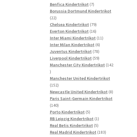
7
Produkte
Benfica Kindertrikot
7
Produkte
Borussia Dortmund Kindertrikot
22
22
Produkte
79
Chelsea Kindertrikot
79
16
Produkte
Everton Kindertrikot
16
Produkte
11
Inter Miami Kindertrikot
11
6
Produkte
Inter Milan Kindertrikot
6
78
Produkte
Juventus Kindertrikot
78
Produkte
59
Liverpool Kindertrikot
59
Produkte
Manchester City Kindertrikot
142
142
Produkte
Manchester United Kindertrikot
152
152
Produkte
8
Newcastle United Kindertrikot
8
Produkte
Paris Saint-Germain Kindertrikot
140
140
Produkte
5
Porto Kindertrikot
5
Produkte
1
RB Leipzig Kindertrikot
1
5
Produkt
Real Betis Kindertrikot
5
Produkte
183
Real Madrid Kindertrikot
183