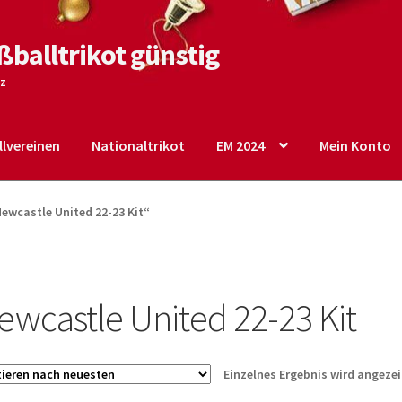
ßballtrikot günstig
tz
lvereinen
Nationaltrikot
EM 2024
Mein Konto
o
Shop
Startseite – English
Warenkorb
ewcastle United 22-23 Kit“
ewcastle United 22-23 Kit
Einzelnes Ergebnis wird angezei