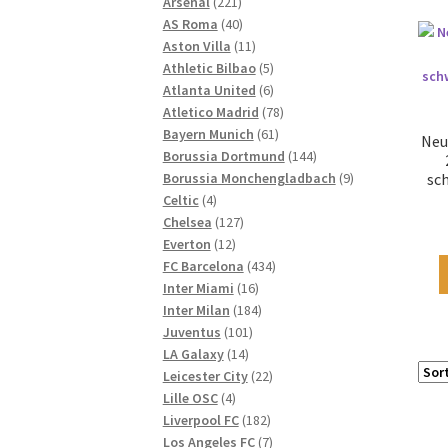
221
Produkte
Arsenal
221
Produkte
40
AS Roma
40
Produkte
11
Aston Villa
11
Produkte
5
Athletic Bilbao
5
Produkte
6
Atlanta United
6
Produkte
78
Atletico Madrid
78
61
Produkte
Bayern Munich
61
Neu
Produkte
144
Borussia Dortmund
144
Produkte
9
Borussia Monchengladbach
9
sc
4
Produkte
Celtic
4
Produkte
127
Chelsea
127
12
Produkte
Everton
12
Produkte
434
FC Barcelona
434
16
Produkte
Inter Miami
16
Produkte
184
Inter Milan
184
101
Produkte
Juventus
101
14
Produkte
LA Galaxy
14
Produkte
22
Leicester City
22
4
Produkte
Lille OSC
4
Produkte
182
Liverpool FC
182
Produkte
7
Los Angeles FC
7