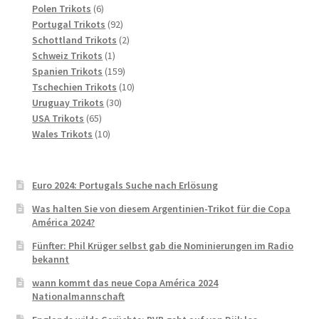
Produkte
6
Polen Trikots
6
Produkte
92
Portugal Trikots
92
Produkte
2
Schottland Trikots
2
1
Produkte
Schweiz Trikots
1
Produkt
159
Spanien Trikots
159
Produkte
10
Tschechien Trikots
10
30
Produkte
Uruguay Trikots
30
65
Produkte
USA Trikots
65
Produkte
10
Wales Trikots
10
Produkte
Euro 2024: Portugals Suche nach Erlösung
Was halten Sie von diesem Argentinien-Trikot für die Copa
América 2024?
Fünfter: Phil Krüger selbst gab die Nominierungen im Radio
bekannt
wann kommt das neue Copa América 2024
Nationalmannschaft