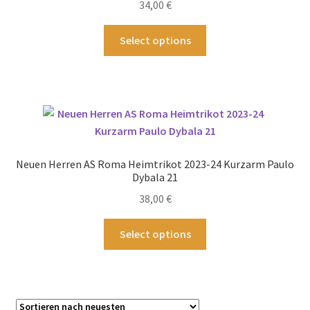
34,00
€
Dieses
Select options
Produkt
weist
mehrere
Varianten
auf.
Die
Optionen
Neuen Herren AS Roma Heimtrikot 2023-24 Kurzarm Paulo
können
Dybala 21
auf
38,00
€
der
Produktseite
Dieses
Select options
gewählt
Produkt
werden
weist
mehrere
Varianten