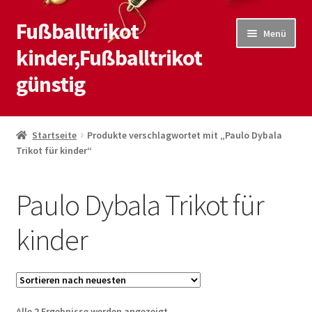
Fußballtrikot
Zur
Zum
Menü
Navigation
Inhalt
kinder,Fußballtrikot
springen
springen
günstig
Start
Startseite
Produkte verschlagwortet mit „Paulo Dybala
Trikot für kinder“
Blog
Kasse
Paulo Dybala Trikot für
Kontaktiere uns
kinder
Mein Konto
Shop
Nach
Alle 2 Ergebnisse werden angezeigt