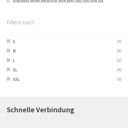
Englands wilde Gerüchte: BVB geht auf van Dijk los
Filtern nach
S
(1)
M
(1)
L
(1)
XL
(1)
XXL
(1)
Schnelle Verbindung