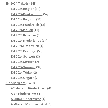
243
Produkte
EM 2024 Trikots
243
Produkte
19
EM 2024 Belgien
19
Produkte
54
EM 2024 Deutschland
54
21
Produkte
EM 2024 England
21
Produkte
13
EM 2024 Frankreich
13
13
Produkte
EM 2024 Italien
13
Produkte
3
EM 2024 Kroatien
3
Produkte
14
EM 2024 Niederlande
14
4
Produkte
EM 2024 Österreich
4
55
Produkte
EM 2024 Portugal
55
3
Produkte
EM 2024 Schweiz
3
2
Produkte
EM 2024 Serbien
2
Produkte
32
EM 2024 Spanien
32
2
Produkte
EM 2024 Türkei
2
Produkte
2
EM 2024 Ungarn
2
1402
Produkte
Kindertrikots
1402
Produkte
41
AC Mailand Kindertrikot
41
4
Produkte
Ajax Kindertrikot
4
Produkte
4
Al-Hilal Kindertrikot
4
Produkte
4
Al-Nassr FC Kindertrikot
4