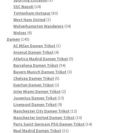
24
Produkt
SSC Napoli
24
Produkte
83
Tottenham Hotspur
83
1
Produkte
West Ham United
1
Produkt
34
Wolverhampton Wanderers
34
6
Produkte
Wolves
6
145
Produkte
Damen
145
Produkte
1
AC Milan Damen Trikot
1
4
Produkt
Arsenal Damen Trikot
4
Produkte
5
Atletico Madrid Damen Trikot
5
54
Produkte
Barcelona Damen Trikot
54
Produkte
3
Bayern Munich Damen Trikot
3
5
Produkte
Chelsea Damen Trikot
5
2
Produkte
Everton Damen Trikot
2
Produkte
2
Inter Miami Damen Trikot
2
13
Produkte
Juventus Damen Trikot
13
9
Produkte
Liverpool Damen Trikot
9
Produkte
12
Manchester City Damen Trikot
12
Produkte
10
Manchester United Damen Trikot
10
Produkte
14
Paris Saint Germain PSG Damen Trikot
14
11
Produkte
Real Madrid Damen Trikot
11