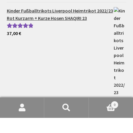
Kinder Fußballtrikots Liverpool Heimtrikot 2022/23
Rot Kurzarm + Kurze Hosen SHAQIRI 23
37,00
€
Bewertet mit
5.00
von 5
0
Suche
Suchen
nach: