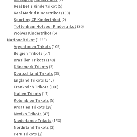
5
Produkt
Real Betis Kindertrikot
5
Produkte
183
Real Madrid Kindertrikot
183
2
Produkte
Sporting CP Kindertrikot
2
Produkte
36
Tottenham Hotspur Kindertrikot
36
6
Produkte
Wolves Kindertrikot
6
1233
Produkte
Nationaltrikot
1233
Produkte
109
Argentinien Trikots
109
57
Produkte
Belgien Trikots
57
Produkte
140
Brasilien Trikots
140
3
Produkte
Dänemark Trikots
3
Produkte
35
Deutschland Trikots
35
145
Produkte
England Trikots
145
Produkte
100
Frankreich Trikots
100
17
Produkte
Italien Trikots
17
Produkte
5
Kolumbien Trikots
5
28
Produkte
Kroatien Trikots
28
47
Produkte
Mexiko Trikots
47
Produkte
150
Niederlande Trikots
150
2
Produkte
Nordirland Trikots
2
2
Produkte
Peru Trikots
2