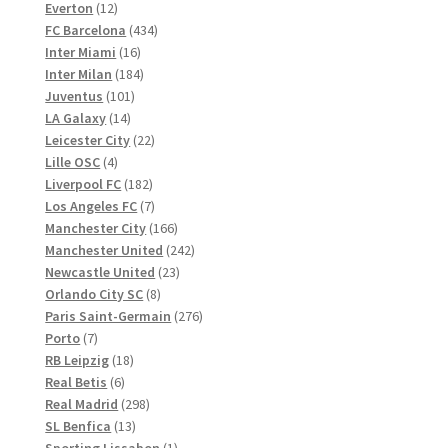
12
Produkte
Everton
12
Produkte
434
FC Barcelona
434
16
Produkte
Inter Miami
16
Produkte
184
Inter Milan
184
101
Produkte
Juventus
101
14
Produkte
LA Galaxy
14
Produkte
22
Leicester City
22
4
Produkte
Lille OSC
4
Produkte
182
Liverpool FC
182
Produkte
7
Los Angeles FC
7
Produkte
166
Manchester City
166
Produkte
242
Manchester United
242
23
Produkte
Newcastle United
23
8
Produkte
Orlando City SC
8
Produkte
276
Paris Saint-Germain
276
7
Produkte
Porto
7
Produkte
18
RB Leipzig
18
6
Produkte
Real Betis
6
Produkte
298
Real Madrid
298
13
Produkte
SL Benfica
13
Produkte
1
Sporting Lissabon
1