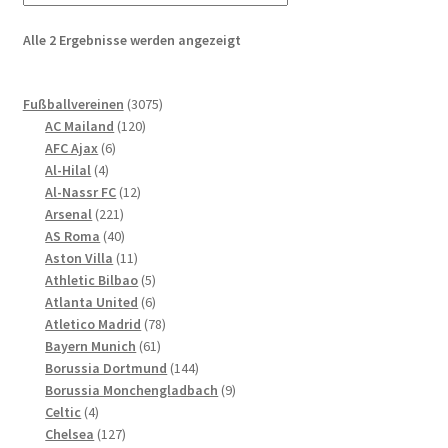
auf.
Die
Nach
Alle 2 Ergebnisse werden angezeigt
Optionen
neuesten
können
sortiert
3075
auf
Fußballvereinen
3075
120
Produkte
AC Mailand
120
der
6
Produkte
AFC Ajax
6
Produktseite
4
Produkte
Al-Hilal
4
gewählt
Produkte
12
Al-Nassr FC
12
werden
221
Produkte
Arsenal
221
Produkte
40
AS Roma
40
Produkte
11
Aston Villa
11
Produkte
5
Athletic Bilbao
5
Produkte
6
Atlanta United
6
Produkte
78
Atletico Madrid
78
61
Produkte
Bayern Munich
61
Produkte
144
Borussia Dortmund
144
Produkte
9
Borussia Monchengladbach
9
4
Produkte
Celtic
4
Produkte
127
Chelsea
127