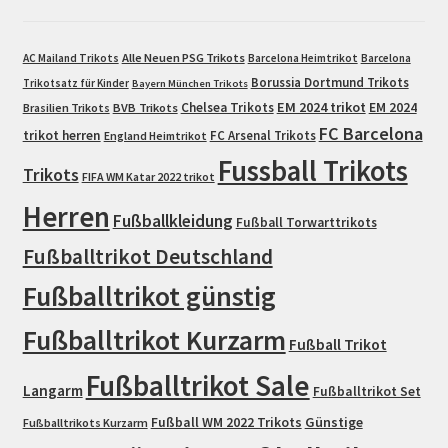
Alle Neuen PSG Trikots
AC Mailand Trikots
Barcelona Heimtrikot
Barcelona
Borussia Dortmund Trikots
Trikotsatz für Kinder
Bayern München Trikots
EM 2024 trikot
Chelsea Trikots
EM 2024
Brasilien Trikots
BVB Trikots
FC Barcelona
trikot herren
FC Arsenal Trikots
England Heimtrikot
Fussball Trikots
Trikots
FIFA WM Katar 2022 trikot
Herren
Fußballkleidung
Fußball Torwarttrikots
Fußballtrikot Deutschland
Fußballtrikot günstig
Fußballtrikot Kurzarm
Fußball Trikot
Fußballtrikot Sale
Langarm
Fußballtrikot Set
Fußball WM 2022 Trikots
Günstige
Fußballtrikots Kurzarm