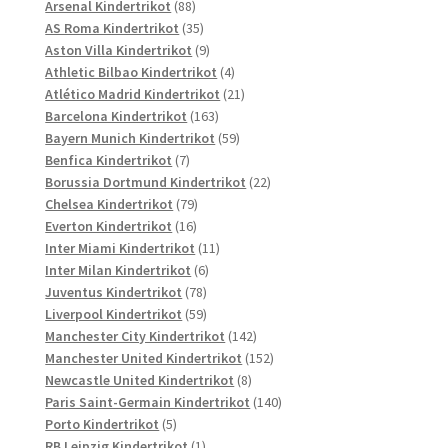
88
Produkte
Arsenal Kindertrikot
88
Produkte
35
AS Roma Kindertrikot
35
Produkte
9
Aston Villa Kindertrikot
9
Produkte
4
Athletic Bilbao Kindertrikot
4
Produkte
21
Atlético Madrid Kindertrikot
21
163
Produkte
Barcelona Kindertrikot
163
Produkte
59
Bayern Munich Kindertrikot
59
7
Produkte
Benfica Kindertrikot
7
Produkte
22
Borussia Dortmund Kindertrikot
22
79
Produkte
Chelsea Kindertrikot
79
16
Produkte
Everton Kindertrikot
16
Produkte
11
Inter Miami Kindertrikot
11
6
Produkte
Inter Milan Kindertrikot
6
78
Produkte
Juventus Kindertrikot
78
Produkte
59
Liverpool Kindertrikot
59
Produkte
142
Manchester City Kindertrikot
142
Produkte
152
Manchester United Kindertrikot
152
8
Produkte
Newcastle United Kindertrikot
8
Produkte
140
Paris Saint-Germain Kindertrikot
140
5
Produkte
Porto Kindertrikot
5
Produkte
1
RB Leipzig Kindertrikot
1