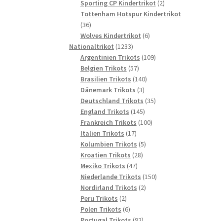
2
Produkte
Sporting CP Kindertrikot
2
Produkte
Tottenham Hotspur Kindertrikot
36
36
Produkte
6
Wolves Kindertrikot
6
1233
Produkte
Nationaltrikot
1233
Produkte
109
Argentinien Trikots
109
57
Produkte
Belgien Trikots
57
Produkte
140
Brasilien Trikots
140
3
Produkte
Dänemark Trikots
3
Produkte
35
Deutschland Trikots
35
145
Produkte
England Trikots
145
Produkte
100
Frankreich Trikots
100
17
Produkte
Italien Trikots
17
Produkte
5
Kolumbien Trikots
5
28
Produkte
Kroatien Trikots
28
47
Produkte
Mexiko Trikots
47
Produkte
150
Niederlande Trikots
150
2
Produkte
Nordirland Trikots
2
2
Produkte
Peru Trikots
2
Produkte
6
Polen Trikots
6
Produkte
92
Portugal Trikots
92