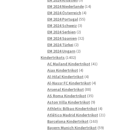
Produkte
14
EM 2024 Niederlande
14
4
Produkte
EM 2024 Österreich
4
55
Produkte
EM 2024 Portugal
55
3
Produkte
EM 2024 Schweiz
3
2
Produkte
EM 2024 Serbien
2
Produkte
32
EM 2024 Spanien
32
2
Produkte
EM 2024 Türkei
2
Produkte
2
EM 2024 Ungarn
2
1402
Produkte
Kindertrikots
1402
Produkte
41
AC Mailand Kindertrikot
41
4
Produkte
Ajax Kindertrikot
4
Produkte
4
Al-Hilal Kindertrikot
4
Produkte
4
Al-Nassr FC Kindertrikot
4
88
Produkte
Arsenal Kindertrikot
88
Produkte
35
AS Roma Kindertrikot
35
Produkte
9
Aston Villa Kindertrikot
9
Produkte
4
Athletic Bilbao Kindertrikot
4
Produkte
21
Atlético Madrid Kindertrikot
21
163
Produkte
Barcelona Kindertrikot
163
Produkte
59
Bayern Munich Kindertrikot
59