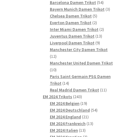
54
Produkte
Barcelona Damen Trikot
54
Produkte
3
Bayern Munich Damen Trikot
3
5
Produkte
Chelsea Damen Trikot
5
2
Produkte
Everton Damen Trikot
2
Produkte
2
Inter Miami Damen Trikot
2
13
Produkte
Juventus Damen Trikot
13
9
Produkte
Liverpool Damen Trikot
9
Produkte
Manchester City Damen Trikot
12
12
Produkte
Manchester United Damen Trikot
10
10
Produkte
Paris Saint Germain PSG Damen
14
Trikot
14
Produkte
11
Real Madrid Damen Trikot
11
243
Produkte
EM 2024 Trikots
243
Produkte
19
EM 2024 Belgien
19
Produkte
54
EM 2024 Deutschland
54
21
Produkte
EM 2024 England
21
Produkte
13
EM 2024 Frankreich
13
13
Produkte
EM 2024 Italien
13
Produkte
3
EM 2024 Kroatien
3