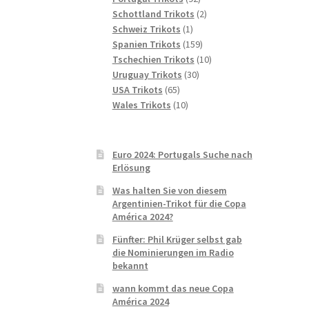
Produkte
2
Schottland Trikots
2
1
Produkte
Schweiz Trikots
1
Produkt
159
Spanien Trikots
159
Produkte
10
Tschechien Trikots
10
30
Produkte
Uruguay Trikots
30
65
Produkte
USA Trikots
65
Produkte
10
Wales Trikots
10
Produkte
Euro 2024: Portugals Suche nach
Erlösung
Was halten Sie von diesem
Argentinien-Trikot für die Copa
América 2024?
Fünfter: Phil Krüger selbst gab
die Nominierungen im Radio
bekannt
wann kommt das neue Copa
América 2024