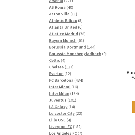
221
Produkte
Arsenal
221
Produkte
40
AS Roma
40
Produkte
11
Aston Villa
11
Produkte
5
Athletic Bilbao
5
Produkte
6
Atlanta United
6
Produkte
78
Atletico Madrid
78
61
Produkte
Bayern Munich
61
Produkte
144
Borussia Dortmund
144
Produkte
9
Borussia Monchengladbach
9
4
Produkte
Celtic
4
Produkte
127
Chelsea
127
Bar
12
Produkte
Everton
12
#
Produkte
434
FC Barcelona
434
16
Produkte
Inter Miami
16
Produkte
184
Inter Milan
184
101
Produkte
Juventus
101
14
Produkte
LA Galaxy
14
Produkte
22
Leicester City
22
4
Produkte
Lille OSC
4
Produkte
182
Liverpool FC
182
Produkte
7
Los Angeles FC
7