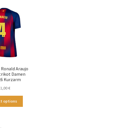
sortiert
 Ronald Araujo
trikot Damen
26 Kurzarm
31,00
€
Dieses
ct options
Produkt
weist
mehrere
Varianten