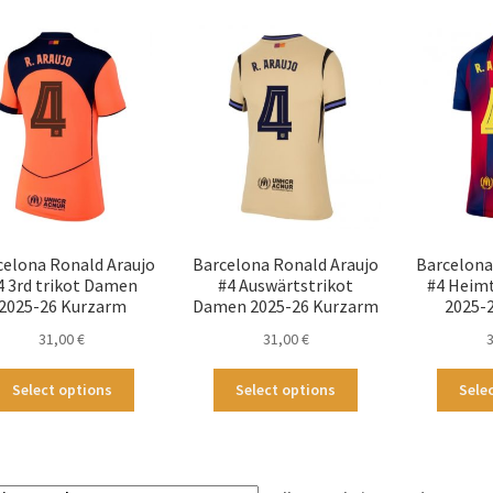
celona Ronald Araujo
Barcelona Ronald Araujo
Barcelona
4 3rd trikot Damen
#4 Auswärtstrikot
#4 Heim
2025-26 Kurzarm
Damen 2025-26 Kurzarm
2025-
31,00
€
31,00
€
Dieses
Dieses
Select options
Select options
Sele
Produkt
Produkt
weist
weist
mehrere
mehrere
Varianten
Varianten