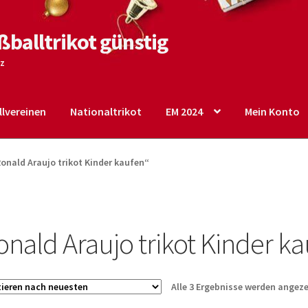
ßballtrikot günstig
tz
lvereinen
Nationaltrikot
EM 2024
Mein Konto
o
Shop
Startseite – English
Warenkorb
onald Araujo trikot Kinder kaufen“
onald Araujo trikot Kinder k
Alle 3 Ergebnisse werden angeze