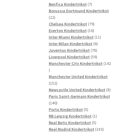
7
Produkte
Benfica Kindertrikot
7
Produkte
Borussia Dortmund Kindertrikot
22
22
Produkte
79
Chelsea Kindertrikot
79
16
Produkte
Everton Kindertrikot
16
Produkte
11
Inter Miami Kindertrikot
11
6
Produkte
Inter Milan Kindertrikot
6
78
Produkte
Juventus Kindertrikot
78
Produkte
59
Liverpool Kindertrikot
59
Produkte
Manchester City Kindertrikot
142
142
Produkte
Manchester United Kindertrikot
152
152
Produkte
8
Newcastle United Kindertrikot
8
Produkte
Paris Saint-Germain Kindertrikot
140
140
Produkte
5
Porto Kindertrikot
5
Produkte
1
RB Leipzig Kindertrikot
1
5
Produkt
Real Betis Kindertrikot
5
Produkte
183
Real Madrid Kindertrikot
183