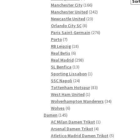
Produkte
166
Manchester City
166
Produkte
242
Manchester United
242
23
Produkte
Newcastle United
23
8
Produkte
Orlando City SC
8
Produkte
276
Paris Saint-Germain
276
7
Produkte
Porto
7
Produkte
18
RB Leipzig
18
6
Produkte
Real Betis
6
Produkte
298
Real Madrid
298
13
Produkte
SL Benfica
13
Produkte
1
Sporting Lissabon
1
24
Produkt
SSC Napoli
24
Produkte
83
Tottenham Hotspur
83
1
Produkte
West Ham United
1
Produkt
34
Wolverhampton Wanderers
34
6
Produkte
Wolves
6
145
Produkte
Damen
145
Produkte
1
AC Milan Damen Trikot
1
4
Produkt
Arsenal Damen Trikot
4
Produkte
5
Atletico Madrid Damen Trikot
5