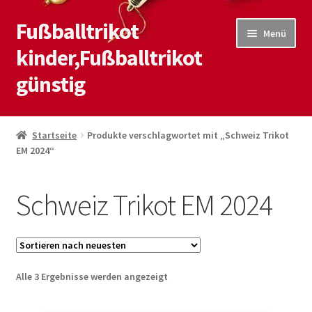
Fußballtrikot
Zur
Zum
Menü
Navigation
Inhalt
kinder,Fußballtrikot
springen
springen
günstig
Start
Startseite
Produkte verschlagwortet mit „Schweiz Trikot
EM 2024“
Blog
Kasse
Schweiz Trikot EM 2024
Kontaktiere uns
Mein Konto
Nach
Alle 3 Ergebnisse werden angezeigt
neuesten
Shop
sortiert