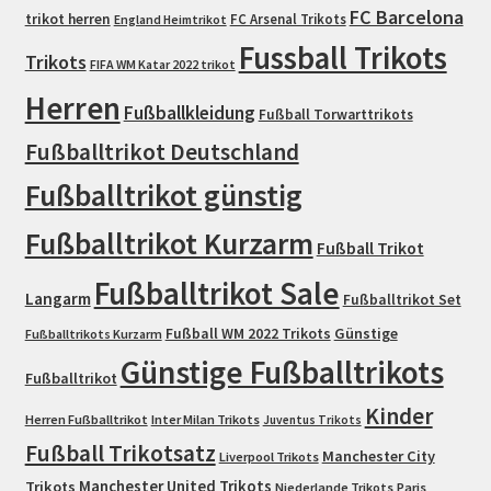
FC Barcelona
trikot herren
FC Arsenal Trikots
England Heimtrikot
Fussball Trikots
Trikots
FIFA WM Katar 2022 trikot
Herren
Fußballkleidung
Fußball Torwarttrikots
Fußballtrikot Deutschland
Fußballtrikot günstig
Fußballtrikot Kurzarm
Fußball Trikot
Fußballtrikot Sale
Langarm
Fußballtrikot Set
Fußball WM 2022 Trikots
Günstige
Fußballtrikots Kurzarm
Günstige Fußballtrikots
Fußballtrikot
Kinder
Herren Fußballtrikot
Inter Milan Trikots
Juventus Trikots
Fußball Trikotsatz
Manchester City
Liverpool Trikots
Trikots
Manchester United Trikots
Niederlande Trikots
Paris