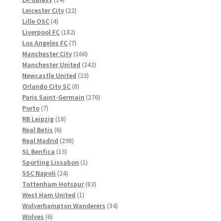
Produkte
22
Leicester City
22
4
Produkte
Lille OSC
4
Produkte
182
Liverpool FC
182
Produkte
7
Los Angeles FC
7
Produkte
166
Manchester City
166
Produkte
242
Manchester United
242
23
Produkte
Newcastle United
23
8
Produkte
Orlando City SC
8
Produkte
276
Paris Saint-Germain
276
7
Produkte
Porto
7
Produkte
18
RB Leipzig
18
6
Produkte
Real Betis
6
Produkte
298
Real Madrid
298
13
Produkte
SL Benfica
13
Produkte
1
Sporting Lissabon
1
24
Produkt
SSC Napoli
24
Produkte
83
Tottenham Hotspur
83
1
Produkte
West Ham United
1
Produkt
34
Wolverhampton Wanderers
34
6
Produkte
Wolves
6