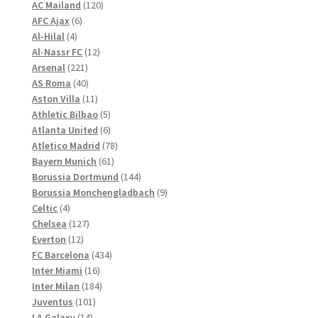
120
Produkte
AC Mailand
120
der
6
Produkte
AFC Ajax
6
Produktseite
4
Produkte
Al-Hilal
4
gewählt
Produkte
12
Al-Nassr FC
12
werden
221
Produkte
Arsenal
221
Produkte
40
AS Roma
40
Produkte
11
Aston Villa
11
Produkte
5
Athletic Bilbao
5
Produkte
6
Atlanta United
6
Produkte
78
Atletico Madrid
78
61
Produkte
Bayern Munich
61
Produkte
144
Borussia Dortmund
144
Produkte
9
Borussia Monchengladbach
9
4
Produkte
Celtic
4
Produkte
127
Chelsea
127
12
Produkte
Everton
12
Produkte
434
FC Barcelona
434
16
Produkte
Inter Miami
16
Produkte
184
Inter Milan
184
101
Produkte
Juventus
101
14
Produkte
LA Galaxy
14