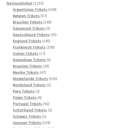
1233
Produkte
Nationaltrikot
1233
Produkte
109
Argentinien Trikots
109
57
Produkte
Belgien Trikots
57
Produkte
140
Brasilien Trikots
140
3
Produkte
Dänemark Trikots
3
Produkte
35
Deutschland Trikots
35
145
Produkte
England Trikots
145
Produkte
100
Frankreich Trikots
100
17
Produkte
Italien Trikots
17
Produkte
5
Kolumbien Trikots
5
28
Produkte
Kroatien Trikots
28
47
Produkte
Mexiko Trikots
47
Produkte
150
Niederlande Trikots
150
2
Produkte
Nordirland Trikots
2
2
Produkte
Peru Trikots
2
Produkte
6
Polen Trikots
6
Produkte
92
Portugal Trikots
92
Produkte
2
Schottland Trikots
2
1
Produkte
Schweiz Trikots
1
Produkt
159
Spanien Trikots
159