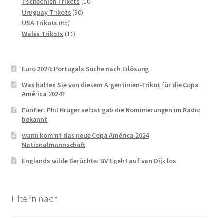
Produkte
10
Tschechien Trikots
10
30
Produkte
Uruguay Trikots
30
65
Produkte
USA Trikots
65
Produkte
10
Wales Trikots
10
Produkte
Euro 2024: Portugals Suche nach Erlösung
Was halten Sie von diesem Argentinien-Trikot für die Copa
América 2024?
Fünfter: Phil Krüger selbst gab die Nominierungen im Radio
bekannt
wann kommt das neue Copa América 2024
Nationalmannschaft
Englands wilde Gerüchte: BVB geht auf van Dijk los
Filtern nach