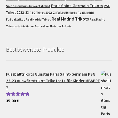
Paris Saint-Germain Trikots
PSG
Saint-Germain Auswärtstrikot
Trikot 2022-23
PSG Trikot 2022-23 Fußballtrikots
Real Madrid
Real Madrid Trikots
Fußballtrikot
Real Madrid Trikot
Real Madrid
Trikotsatz für Kinder
Tottenham Hotspur Trikots
Bestbewertete Produkte
Fussballtrikots Günstig Paris Saint-Germain PSG
22-23 Auswärtstrikot Trikotsatz für Kinder MBAPPÉ
7
35,00
€
Bewertet mit
5.00
von 5