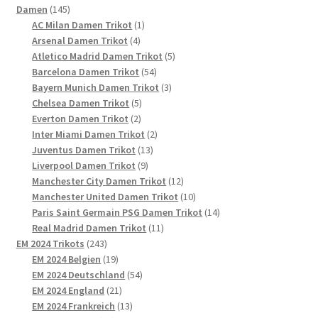
145
Produkte
Damen
145
Produkte
1
AC Milan Damen Trikot
1
4
Produkt
Arsenal Damen Trikot
4
Produkte
5
Atletico Madrid Damen Trikot
5
54
Produkte
Barcelona Damen Trikot
54
Produkte
3
Bayern Munich Damen Trikot
3
5
Produkte
Chelsea Damen Trikot
5
2
Produkte
Everton Damen Trikot
2
Produkte
2
Inter Miami Damen Trikot
2
13
Produkte
Juventus Damen Trikot
13
9
Produkte
Liverpool Damen Trikot
9
Produkte
12
Manchester City Damen Trikot
12
Produkte
10
Manchester United Damen Trikot
10
Produkte
14
Paris Saint Germain PSG Damen Trikot
14
11
Produkte
Real Madrid Damen Trikot
11
243
Produkte
EM 2024 Trikots
243
Produkte
19
EM 2024 Belgien
19
Produkte
54
EM 2024 Deutschland
54
21
Produkte
EM 2024 England
21
Produkte
13
EM 2024 Frankreich
13