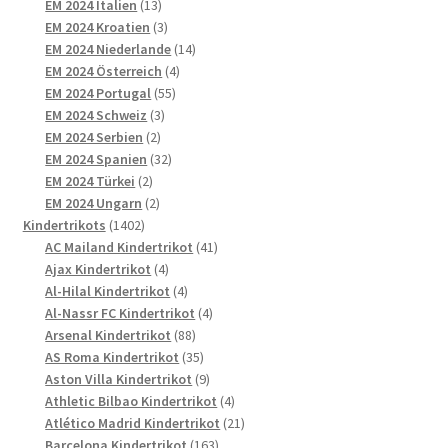
13
Produkte
EM 2024 Italien
13
Produkte
3
EM 2024 Kroatien
3
Produkte
14
EM 2024 Niederlande
14
4
Produkte
EM 2024 Österreich
4
55
Produkte
EM 2024 Portugal
55
3
Produkte
EM 2024 Schweiz
3
2
Produkte
EM 2024 Serbien
2
Produkte
32
EM 2024 Spanien
32
2
Produkte
EM 2024 Türkei
2
Produkte
2
EM 2024 Ungarn
2
1402
Produkte
Kindertrikots
1402
Produkte
41
AC Mailand Kindertrikot
41
4
Produkte
Ajax Kindertrikot
4
Produkte
4
Al-Hilal Kindertrikot
4
Produkte
4
Al-Nassr FC Kindertrikot
4
88
Produkte
Arsenal Kindertrikot
88
Produkte
35
AS Roma Kindertrikot
35
Produkte
9
Aston Villa Kindertrikot
9
Produkte
4
Athletic Bilbao Kindertrikot
4
Produkte
21
Atlético Madrid Kindertrikot
21
163
Produkte
Barcelona Kindertrikot
163