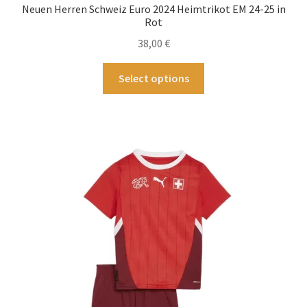
Neuen Herren Schweiz Euro 2024 Heimtrikot EM 24-25 in
Rot
38,00
€
Dieses
Select options
Produkt
weist
mehrere
Varianten
auf.
Die
Optionen
können
auf
der
Produktseite
gewählt
werden