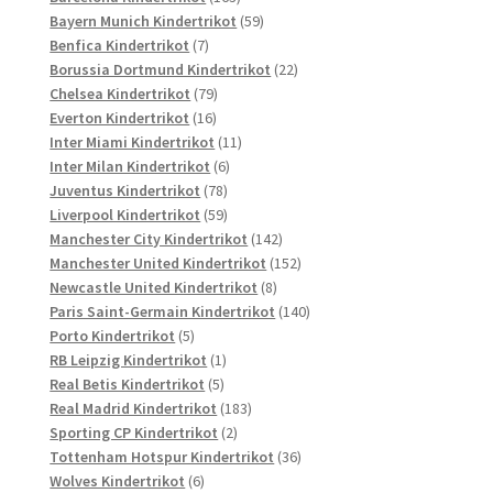
Produkte
59
Bayern Munich Kindertrikot
59
7
Produkte
Benfica Kindertrikot
7
Produkte
22
Borussia Dortmund Kindertrikot
22
79
Produkte
Chelsea Kindertrikot
79
16
Produkte
Everton Kindertrikot
16
Produkte
11
Inter Miami Kindertrikot
11
6
Produkte
Inter Milan Kindertrikot
6
78
Produkte
Juventus Kindertrikot
78
Produkte
59
Liverpool Kindertrikot
59
Produkte
142
Manchester City Kindertrikot
142
Produkte
152
Manchester United Kindertrikot
152
8
Produkte
Newcastle United Kindertrikot
8
Produkte
140
Paris Saint-Germain Kindertrikot
140
5
Produkte
Porto Kindertrikot
5
Produkte
1
RB Leipzig Kindertrikot
1
5
Produkt
Real Betis Kindertrikot
5
Produkte
183
Real Madrid Kindertrikot
183
2
Produkte
Sporting CP Kindertrikot
2
Produkte
36
Tottenham Hotspur Kindertrikot
36
6
Produkte
Wolves Kindertrikot
6