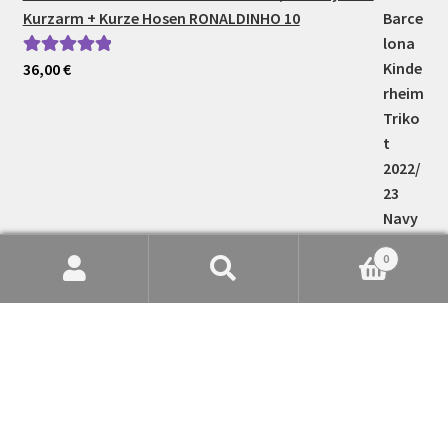
Kurzarm + Kurze Hosen RONALDINHO 10
36,00
€
Bewertet mit
5.00
von 5
0
Suche
Suchen
nach: