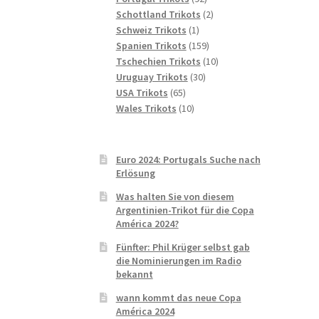
Produkte
2
Schottland Trikots
2
1
Produkte
Schweiz Trikots
1
Produkt
159
Spanien Trikots
159
Produkte
10
Tschechien Trikots
10
30
Produkte
Uruguay Trikots
30
65
Produkte
USA Trikots
65
Produkte
10
Wales Trikots
10
Produkte
Euro 2024: Portugals Suche nach
Erlösung
Was halten Sie von diesem
Argentinien-Trikot für die Copa
América 2024?
Fünfter: Phil Krüger selbst gab
die Nominierungen im Radio
bekannt
wann kommt das neue Copa
América 2024