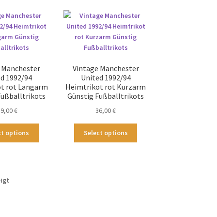
sortiert
 Manchester
Vintage Manchester
ed 1992/94
United 1992/94
t rot Langarm
Heimtrikot rot Kurzarm
Fußballtrikots
Günstig Fußballtrikots
39,00
€
36,00
€
Dieses
Dieses
ct options
Select options
Produkt
Produkt
weist
weist
mehrere
mehrere
Varianten
Varianten
Nach
igt
auf.
auf.
neuesten
Die
Die
sortiert
Optionen
Optionen
können
können