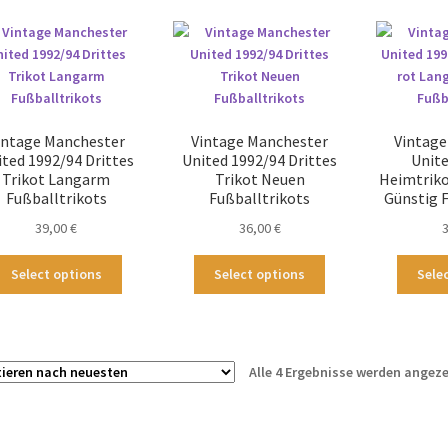
intage Manchester
Vintage Manchester
Vintage
ted 1992/94 Drittes
United 1992/94 Drittes
Unit
Trikot Langarm
Trikot Neuen
Heimtriko
Fußballtrikots
Fußballtrikots
Günstig 
39,00
€
36,00
€
Dieses
Dieses
Select options
Select options
Sele
Produkt
Produkt
weist
weist
mehrere
mehrere
Varianten
Varianten
Alle 4 Ergebnisse werden angeze
auf.
auf.
Die
Die
Optionen
Optionen
können
können