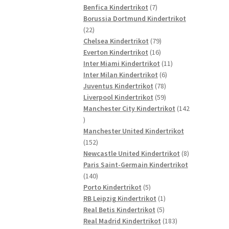
7
Produkte
Benfica Kindertrikot
7
Produkte
Borussia Dortmund Kindertrikot
22
22
Produkte
79
Chelsea Kindertrikot
79
16
Produkte
Everton Kindertrikot
16
Produkte
11
Inter Miami Kindertrikot
11
6
Produkte
Inter Milan Kindertrikot
6
78
Produkte
Juventus Kindertrikot
78
Produkte
59
Liverpool Kindertrikot
59
Produkte
Manchester City Kindertrikot
142
142
Produkte
Manchester United Kindertrikot
152
152
Produkte
8
Newcastle United Kindertrikot
8
Produkte
Paris Saint-Germain Kindertrikot
140
140
Produkte
5
Porto Kindertrikot
5
Produkte
1
RB Leipzig Kindertrikot
1
5
Produkt
Real Betis Kindertrikot
5
Produkte
183
Real Madrid Kindertrikot
183