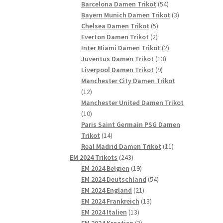
54
Produkte
Barcelona Damen Trikot
54
Produkte
3
Bayern Munich Damen Trikot
3
5
Produkte
Chelsea Damen Trikot
5
2
Produkte
Everton Damen Trikot
2
Produkte
2
Inter Miami Damen Trikot
2
13
Produkte
Juventus Damen Trikot
13
9
Produkte
Liverpool Damen Trikot
9
Produkte
Manchester City Damen Trikot
12
12
Produkte
Manchester United Damen Trikot
10
10
Produkte
Paris Saint Germain PSG Damen
14
Trikot
14
Produkte
11
Real Madrid Damen Trikot
11
243
Produkte
EM 2024 Trikots
243
Produkte
19
EM 2024 Belgien
19
Produkte
54
EM 2024 Deutschland
54
21
Produkte
EM 2024 England
21
Produkte
13
EM 2024 Frankreich
13
13
Produkte
EM 2024 Italien
13
Produkte
3
EM 2024 Kroatien
3