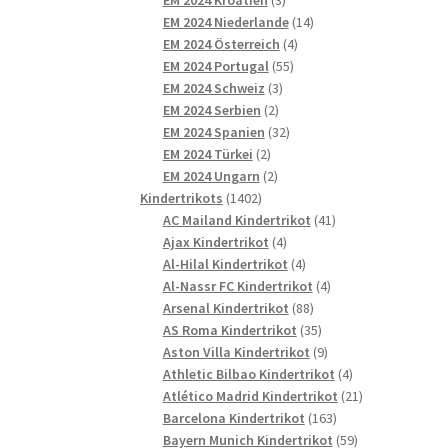
Produkte
14
EM 2024 Niederlande
14
4
Produkte
EM 2024 Österreich
4
55
Produkte
EM 2024 Portugal
55
3
Produkte
EM 2024 Schweiz
3
2
Produkte
EM 2024 Serbien
2
Produkte
32
EM 2024 Spanien
32
2
Produkte
EM 2024 Türkei
2
Produkte
2
EM 2024 Ungarn
2
1402
Produkte
Kindertrikots
1402
Produkte
41
AC Mailand Kindertrikot
41
4
Produkte
Ajax Kindertrikot
4
Produkte
4
Al-Hilal Kindertrikot
4
Produkte
4
Al-Nassr FC Kindertrikot
4
88
Produkte
Arsenal Kindertrikot
88
Produkte
35
AS Roma Kindertrikot
35
Produkte
9
Aston Villa Kindertrikot
9
Produkte
4
Athletic Bilbao Kindertrikot
4
Produkte
21
Atlético Madrid Kindertrikot
21
163
Produkte
Barcelona Kindertrikot
163
Produkte
59
Bayern Munich Kindertrikot
59