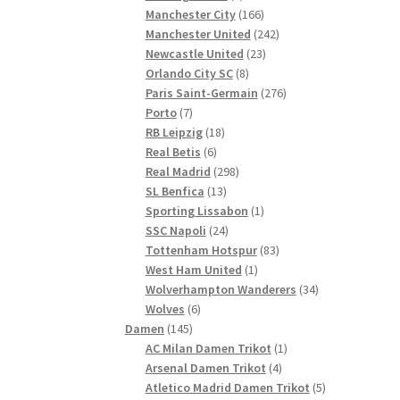
Produkte
166
Manchester City
166
Produkte
242
Manchester United
242
23
Produkte
Newcastle United
23
8
Produkte
Orlando City SC
8
Produkte
276
Paris Saint-Germain
276
7
Produkte
Porto
7
Produkte
18
RB Leipzig
18
6
Produkte
Real Betis
6
Produkte
298
Real Madrid
298
13
Produkte
SL Benfica
13
Produkte
1
Sporting Lissabon
1
24
Produkt
SSC Napoli
24
Produkte
83
Tottenham Hotspur
83
1
Produkte
West Ham United
1
Produkt
34
Wolverhampton Wanderers
34
6
Produkte
Wolves
6
145
Produkte
Damen
145
Produkte
1
AC Milan Damen Trikot
1
4
Produkt
Arsenal Damen Trikot
4
Produkte
5
Atletico Madrid Damen Trikot
5