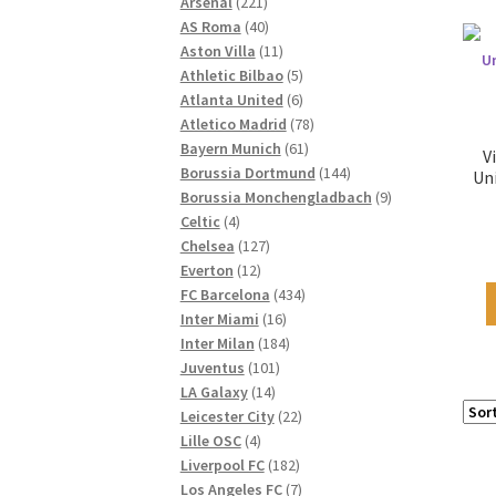
221
Produkte
Arsenal
221
Produkte
40
AS Roma
40
Produkte
11
Aston Villa
11
Produkte
5
Athletic Bilbao
5
Produkte
6
Atlanta United
6
Produkte
78
Atletico Madrid
78
61
Produkte
Bayern Munich
61
V
Produkte
144
Borussia Dortmund
144
Uni
Produkte
9
Borussia Monchengladbach
9
4
Produkte
Celtic
4
Produkte
127
Chelsea
127
12
Produkte
Everton
12
Produkte
434
FC Barcelona
434
16
Produkte
Inter Miami
16
Produkte
184
Inter Milan
184
101
Produkte
Juventus
101
14
Produkte
LA Galaxy
14
Produkte
22
Leicester City
22
4
Produkte
Lille OSC
4
Produkte
182
Liverpool FC
182
Produkte
7
Los Angeles FC
7