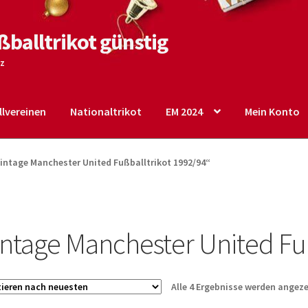
ßballtrikot günstig
tz
lvereinen
Nationaltrikot
EM 2024
Mein Konto
o
Shop
Startseite – English
Warenkorb
intage Manchester United Fußballtrikot 1992/94“
intage Manchester United Fuß
Alle 4 Ergebnisse werden angeze