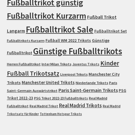
Fußballtrikot günstig
Fußballtrikot Kurzarm
Fußball Trikot
Fußballtrikot Sale
Langarm
Fußballtrikot Set
Fußball WM 2022 Trikots
Günstige
Fußballtrikots Kurzarm
Günstige Fußballtrikots
Fußballtrikot
Kinder
Herren Fußballtrikot
Inter Milan Trikots
Juventus Trikots
Fußball Trikotsatz
Manchester City
Liverpool Trikots
Trikots
Manchester United Trikots
Niederlande Trikots
Paris
Paris Saint-Germain Trikots
PSG
Saint-Germain Auswärtstrikot
Trikot 2022-23
PSG Trikot 2022-23 Fußballtrikots
Real Madrid
Real Madrid Trikots
Fußballtrikot
Real Madrid Trikot
Real Madrid
Trikotsatz für Kinder
Tottenham Hotspur Trikots