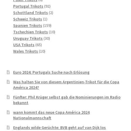
Produkte
92
Portugal Trikots
92
Produkte
2
Schottland Trikots
2
1
Produkte
Schweiz Trikots
1
Produkt
159
Spanien Trikots
159
Produkte
10
Tschechien Trikots
10
30
Produkte
Uruguay Trikots
30
65
Produkte
USA Trikots
65
Produkte
10
Wales Trikots
10
Produkte
Euro 2024: Portugals Suche nach Erlösung
Was halten Sie von diesem Argentinien-Trikot für die Copa
América 2024?
Fünfter: Phil Krüger selbst gab die Nominierungen im Radio
bekannt
wann kommt das neue Copa América 2024
Nationalmannschaft
Englands wilde Gerüchte: BVB geht auf van Dijk los