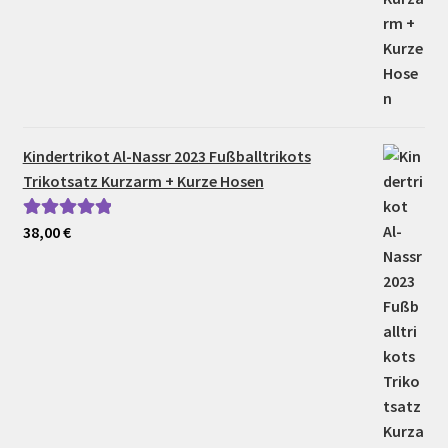
Kindertrikot Al-Nassr 2023 Fußballtrikots
Trikotsatz Kurzarm + Kurze Hosen
38,00
€
Bewertet mit
5.00
von 5