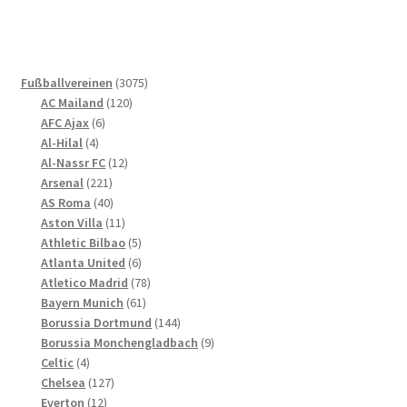
mehrere
Varianten
auf.
Die
3075
Fußballvereinen
3075
Optionen
120
Produkte
AC Mailand
120
können
6
Produkte
AFC Ajax
6
4
Produkte
auf
Al-Hilal
4
Produkte
12
Al-Nassr FC
12
der
221
Produkte
Arsenal
221
Produktseite
Produkte
40
AS Roma
40
gewählt
Produkte
11
Aston Villa
11
werden
Produkte
5
Athletic Bilbao
5
Produkte
6
Atlanta United
6
Produkte
78
Atletico Madrid
78
61
Produkte
Bayern Munich
61
Produkte
144
Borussia Dortmund
144
Produkte
9
Borussia Monchengladbach
9
4
Produkte
Celtic
4
Produkte
127
Chelsea
127
12
Produkte
Everton
12