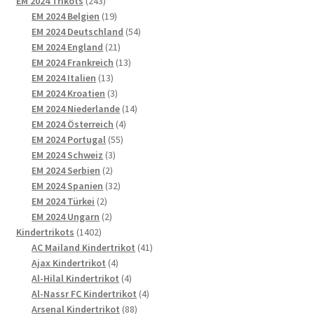
243
Produkte
EM 2024 Trikots
243
Produkte
19
EM 2024 Belgien
19
Produkte
54
EM 2024 Deutschland
54
21
Produkte
EM 2024 England
21
Produkte
13
EM 2024 Frankreich
13
13
Produkte
EM 2024 Italien
13
Produkte
3
EM 2024 Kroatien
3
Produkte
14
EM 2024 Niederlande
14
4
Produkte
EM 2024 Österreich
4
55
Produkte
EM 2024 Portugal
55
3
Produkte
EM 2024 Schweiz
3
2
Produkte
EM 2024 Serbien
2
Produkte
32
EM 2024 Spanien
32
2
Produkte
EM 2024 Türkei
2
Produkte
2
EM 2024 Ungarn
2
1402
Produkte
Kindertrikots
1402
Produkte
41
AC Mailand Kindertrikot
41
4
Produkte
Ajax Kindertrikot
4
Produkte
4
Al-Hilal Kindertrikot
4
Produkte
4
Al-Nassr FC Kindertrikot
4
88
Produkte
Arsenal Kindertrikot
88