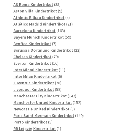
Produkte
35
AS Roma Kindertrikot
35
Produkte
9
Aston Villa Kindertrikot
9
Produkte
4
Athletic Bilbao Kindertrikot
4
Produkte
21
Atlético Madrid Kindertrikot
21
163
Produkte
Barcelona Kindertrikot
163
Produkte
59
Bayern Munich Kindertrikot
59
7
Produkte
Benfica Kindertrikot
7
Produkte
22
Borussia Dortmund Kindertrikot
22
79
Produkte
Chelsea Kindertrikot
79
16
Produkte
Everton Kindertrikot
16
Produkte
11
Inter Miami Kindertrikot
11
6
Produkte
Inter Milan Kindertrikot
6
78
Produkte
Juventus Kindertrikot
78
Produkte
59
Liverpool Kindertrikot
59
Produkte
142
Manchester City Kindertrikot
142
Produkte
152
Manchester United Kindertrikot
152
8
Produkte
Newcastle United Kindertrikot
8
Produkte
140
Paris Saint-Germain Kindertrikot
140
5
Produkte
Porto Kindertrikot
5
Produkte
1
RB Leipzig Kindertrikot
1