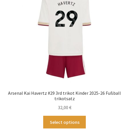
Optionen
können
auf
der
Produktseite
gewählt
werden
Arsenal Kai Havertz #29 3rd trikot Kinder 2025-26 Fußball
trikotsatz
32,00
€
Dieses
Select options
Produkt