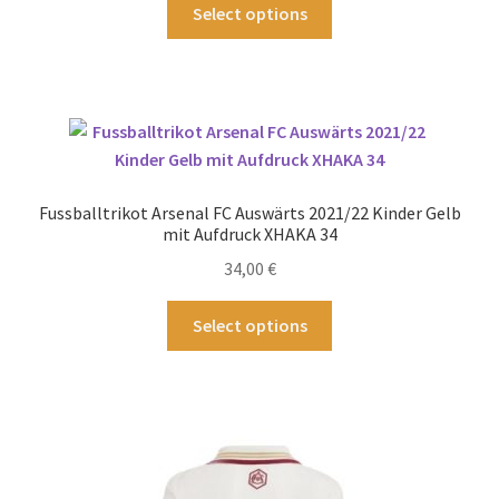
Dieses
Select options
gewählt
Produkt
werden
weist
mehrere
Varianten
auf.
Die
Optionen
Fussballtrikot Arsenal FC Auswärts 2021/22 Kinder Gelb
können
mit Aufdruck XHAKA 34
auf
34,00
€
der
Produktseite
Dieses
Select options
gewählt
Produkt
werden
weist
mehrere
Varianten
auf.
Die