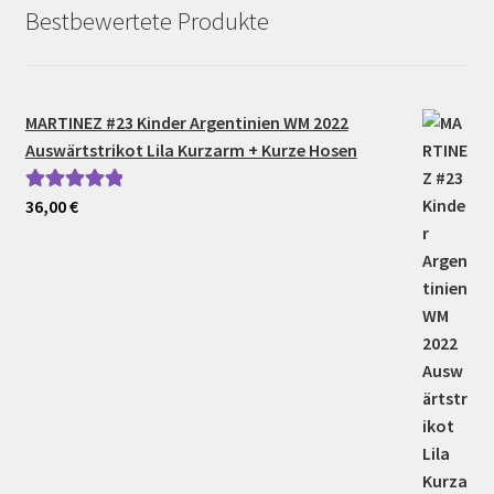
Bestbewertete Produkte
MARTINEZ #23 Kinder Argentinien WM 2022
Auswärtstrikot Lila Kurzarm + Kurze Hosen
36,00
€
Bewertet mit
5.00
von 5