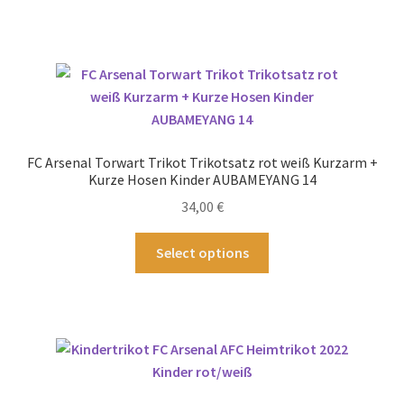
weist
mehrere
Varianten
auf.
Die
Optionen
können
FC Arsenal Torwart Trikot Trikotsatz rot weiß Kurzarm +
auf
Kurze Hosen Kinder AUBAMEYANG 14
der
34,00
€
Produktseite
gewählt
Dieses
Select options
werden
Produkt
weist
mehrere
Varianten
auf.
Die
Optionen