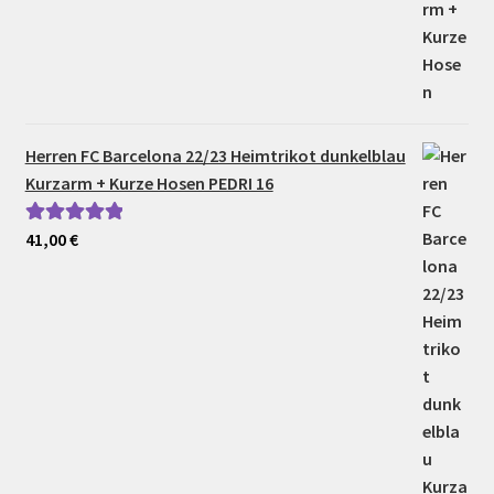
Herren FC Barcelona 22/23 Heimtrikot dunkelblau
Kurzarm + Kurze Hosen PEDRI 16
41,00
€
Bewertet mit
5.00
von 5