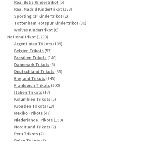
5
Produkt
Real Betis Kindertrikot
5
Produkte
183
Real Madrid Kindertrikot
183
2
Produkte
Sporting CP Kindertrikot
2
Produkte
36
Tottenham Hotspur Kindertrikot
36
6
Produkte
Wolves Kindertrikot
6
1233
Produkte
Nationaltrikot
1233
Produkte
109
Argentinien Trikots
109
57
Produkte
Belgien Trikots
57
Produkte
140
Brasilien Trikots
140
3
Produkte
Dänemark Trikots
3
Produkte
35
Deutschland Trikots
35
145
Produkte
England Trikots
145
Produkte
100
Frankreich Trikots
100
17
Produkte
Italien Trikots
17
Produkte
5
Kolumbien Trikots
5
28
Produkte
Kroatien Trikots
28
47
Produkte
Mexiko Trikots
47
Produkte
150
Niederlande Trikots
150
2
Produkte
Nordirland Trikots
2
2
Produkte
Peru Trikots
2
Produkte
6
Polen Trikots
6