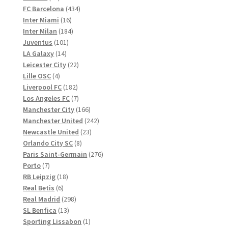
Produkte
434
FC Barcelona
434
16
Produkte
Inter Miami
16
Produkte
184
Inter Milan
184
101
Produkte
Juventus
101
14
Produkte
LA Galaxy
14
Produkte
22
Leicester City
22
4
Produkte
Lille OSC
4
Produkte
182
Liverpool FC
182
Produkte
7
Los Angeles FC
7
Produkte
166
Manchester City
166
Produkte
242
Manchester United
242
23
Produkte
Newcastle United
23
8
Produkte
Orlando City SC
8
Produkte
276
Paris Saint-Germain
276
7
Produkte
Porto
7
Produkte
18
RB Leipzig
18
6
Produkte
Real Betis
6
Produkte
298
Real Madrid
298
13
Produkte
SL Benfica
13
Produkte
1
Sporting Lissabon
1