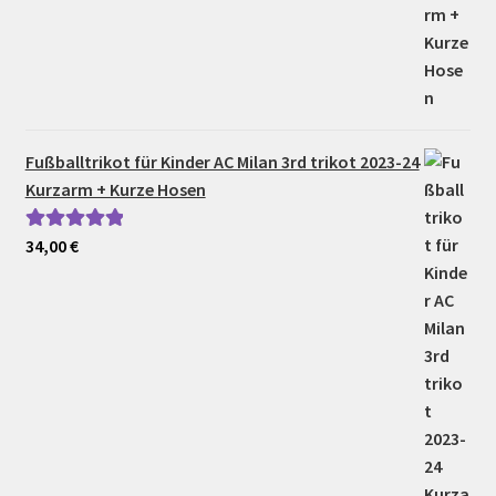
Fußballtrikot für Kinder AC Milan 3rd trikot 2023-24
Kurzarm + Kurze Hosen
34,00
€
Bewertet mit
5.00
von 5