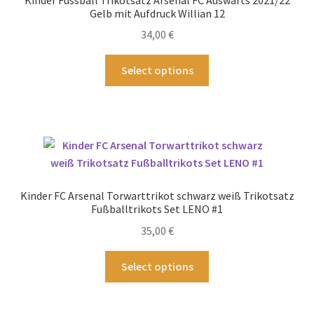
Gelb mit Aufdruck Willian 12
34,00
€
Dieses
Select options
Produkt
weist
mehrere
Varianten
auf.
Die
Optionen
Kinder FC Arsenal Torwarttrikot schwarz weiß Trikotsatz
können
Fußballtrikots Set LENO #1
auf
35,00
€
der
Produktseite
Dieses
Select options
gewählt
Produkt
werden
weist
mehrere