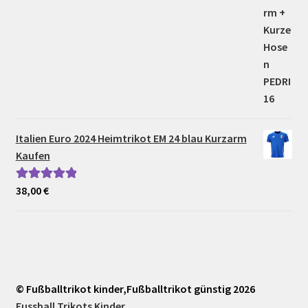
Italien Euro 2024 Heimtrikot EM 24 blau Kurzarm
Kaufen
38,00
€
Bewertet mit
5.00
von 5
© Fußballtrikot kinder,Fußballtrikot günstig 2026
Fussball Trikots Kinder
.