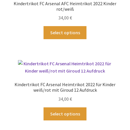
Kindertrikot FC Arsenal AFC Heimtrikot 2022 Kinder
können
rot/weiß
auf
34,00
€
der
Produktseite
Dieses
Select options
gewählt
Produkt
werden
weist
mehrere
Varianten
auf.
Die
Optionen
Kindertrikot FC Arsenal Heimtrikot 2022 für Kinder
können
weiß/rot mit Giroud 12 Aufdruck
auf
34,00
€
der
Produktseite
Dieses
Select options
gewählt
Produkt
werden
weist