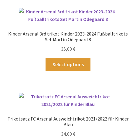
Varianten
auf.
Die
Optionen
Kinder Arsenal 3rd trikot Kinder 2023-2024 Fußballtrikots
können
Set Martin Odegaard 8
auf
35,00
€
der
Produktseite
Dieses
Select options
gewählt
Produkt
werden
weist
mehrere
Varianten
auf.
Die
Optionen
Trikotsatz FC Arsenal Ausweichtrikot 2021/2022 für Kinder
können
Blau
auf
34,00
€