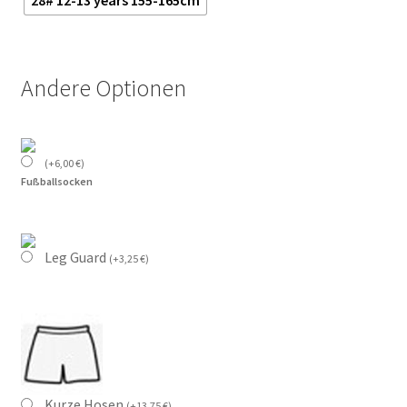
28# 12-13 years 155-165cm
Andere Optionen
(
+
6,00
€
)
Fußballsocken
Leg Guard
(
+
3,25
€
)
Kurze Hosen
(
+
13,75
€
)