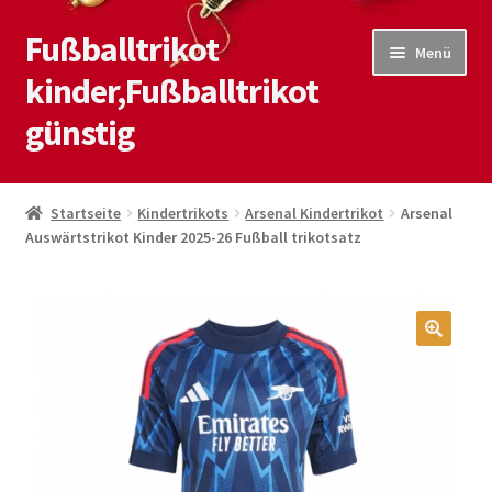
Fußballtrikot
Zur
Zum
Menü
Navigation
Inhalt
kinder,Fußballtrikot
springen
springen
günstig
Start
Startseite
Kindertrikots
Arsenal Kindertrikot
Arsenal
Auswärtstrikot Kinder 2025-26 Fußball trikotsatz
Blog
Kasse
Kontaktiere uns
🔍
Mein Konto
Shop