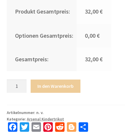
Produkt Gesamtpreis:
32,00 €
Optionen Gesamtpreis:
0,00 €
Gesamtpreis:
32,00 €
Arsenal
In den Warenkorb
Auswärtstrikot
Kinder
2025-
26
Artikelnummer:
n. v.
Kategorie:
Arsenal Kindertrikot
Fußball
Fa
T
E
Pi
R
Bl
T
trikotsatz