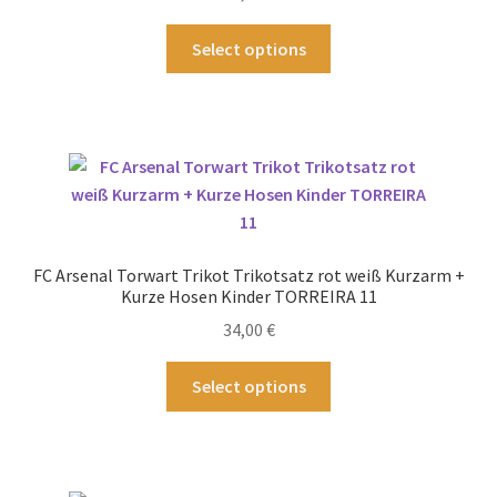
der
Produktseite
Dieses
Select options
gewählt
Produkt
werden
weist
mehrere
Varianten
auf.
Die
Optionen
können
FC Arsenal Torwart Trikot Trikotsatz rot weiß Kurzarm +
auf
Kurze Hosen Kinder TORREIRA 11
der
34,00
€
Produktseite
gewählt
Dieses
Select options
werden
Produkt
weist
mehrere
Varianten