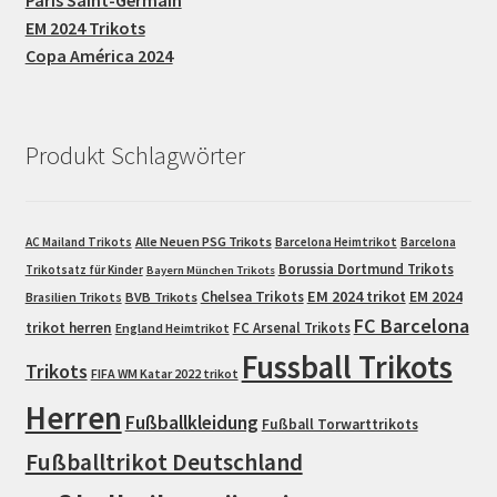
EM 2024 Trikots
Copa América 2024
Produkt Schlagwörter
Alle Neuen PSG Trikots
AC Mailand Trikots
Barcelona Heimtrikot
Barcelona
Borussia Dortmund Trikots
Trikotsatz für Kinder
Bayern München Trikots
EM 2024 trikot
Chelsea Trikots
EM 2024
Brasilien Trikots
BVB Trikots
FC Barcelona
trikot herren
FC Arsenal Trikots
England Heimtrikot
Fussball Trikots
Trikots
FIFA WM Katar 2022 trikot
Herren
Fußballkleidung
Fußball Torwarttrikots
Fußballtrikot Deutschland