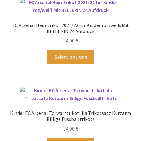
auf.
Die
Optionen
FC Arsenal Heimtrikot 2021/22 für Kinder rot/weiß Mit
können
BELLERIN 24 Aufdruck
auf
34,00
€
der
Produktseite
Dieses
Select options
gewählt
Produkt
werden
weist
mehrere
Varianten
auf.
Die
Optionen
Kinder FC Arsenal Torwarttrikot lila Trikotsatz Kurzarm
können
Billige Fussballtrikots
auf
34,00
€
der
Produktseite