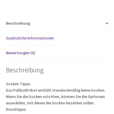
ce
wi
m
nt
e
o
ei
Menge
b
tt
ail
er
d
g
le
o
er
es
di
g
n
Beschreibung
o
t
t
er
k
Zusätzliche Informationen
Bewertungen (0)
Beschreibung
Socken Tipps:
Das Fußballtrikot enthält standardmäßig keine Socken.
Wenn Sie die Socken möchten, können Sie die Optionen
auswählen, mit denen die Socken bezahlen sollen.
Drucktipps: