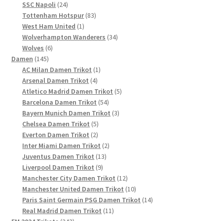
24
Produkt
SSC Napoli
24
Produkte
83
Tottenham Hotspur
83
1
Produkte
West Ham United
1
Produkt
34
Wolverhampton Wanderers
34
6
Produkte
Wolves
6
145
Produkte
Damen
145
Produkte
1
AC Milan Damen Trikot
1
4
Produkt
Arsenal Damen Trikot
4
Produkte
5
Atletico Madrid Damen Trikot
5
54
Produkte
Barcelona Damen Trikot
54
Produkte
3
Bayern Munich Damen Trikot
3
5
Produkte
Chelsea Damen Trikot
5
2
Produkte
Everton Damen Trikot
2
Produkte
2
Inter Miami Damen Trikot
2
13
Produkte
Juventus Damen Trikot
13
9
Produkte
Liverpool Damen Trikot
9
Produkte
12
Manchester City Damen Trikot
12
Produkte
10
Manchester United Damen Trikot
10
Produkte
14
Paris Saint Germain PSG Damen Trikot
14
11
Produkte
Real Madrid Damen Trikot
11