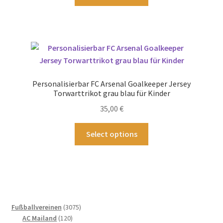
Produkt
weist
mehrere
Varianten
auf.
Die
Optionen
Personalisierbar FC Arsenal Goalkeeper Jersey
können
Torwarttrikot grau blau für Kinder
auf
35,00
€
der
Produktseite
Dieses
Select options
gewählt
Produkt
werden
weist
mehrere
Varianten
auf.
Die
3075
Fußballvereinen
3075
Optionen
120
Produkte
AC Mailand
120