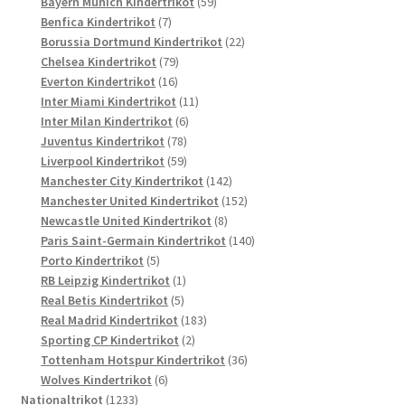
Produkte
59
Bayern Munich Kindertrikot
59
7
Produkte
Benfica Kindertrikot
7
Produkte
22
Borussia Dortmund Kindertrikot
22
79
Produkte
Chelsea Kindertrikot
79
16
Produkte
Everton Kindertrikot
16
Produkte
11
Inter Miami Kindertrikot
11
6
Produkte
Inter Milan Kindertrikot
6
78
Produkte
Juventus Kindertrikot
78
Produkte
59
Liverpool Kindertrikot
59
Produkte
142
Manchester City Kindertrikot
142
Produkte
152
Manchester United Kindertrikot
152
8
Produkte
Newcastle United Kindertrikot
8
Produkte
140
Paris Saint-Germain Kindertrikot
140
5
Produkte
Porto Kindertrikot
5
Produkte
1
RB Leipzig Kindertrikot
1
5
Produkt
Real Betis Kindertrikot
5
Produkte
183
Real Madrid Kindertrikot
183
2
Produkte
Sporting CP Kindertrikot
2
Produkte
36
Tottenham Hotspur Kindertrikot
36
6
Produkte
Wolves Kindertrikot
6
1233
Produkte
Nationaltrikot
1233