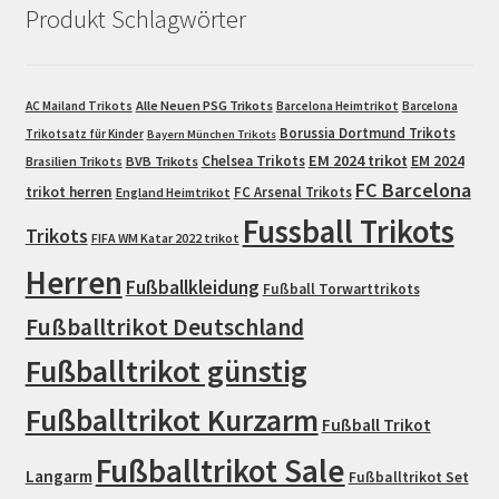
Produkt Schlagwörter
Alle Neuen PSG Trikots
AC Mailand Trikots
Barcelona Heimtrikot
Barcelona
Borussia Dortmund Trikots
Trikotsatz für Kinder
Bayern München Trikots
EM 2024 trikot
Chelsea Trikots
EM 2024
Brasilien Trikots
BVB Trikots
FC Barcelona
trikot herren
FC Arsenal Trikots
England Heimtrikot
Fussball Trikots
Trikots
FIFA WM Katar 2022 trikot
Herren
Fußballkleidung
Fußball Torwarttrikots
Fußballtrikot Deutschland
Fußballtrikot günstig
Fußballtrikot Kurzarm
Fußball Trikot
Fußballtrikot Sale
Langarm
Fußballtrikot Set