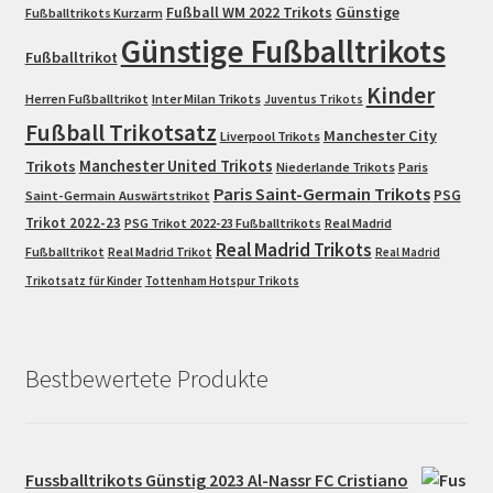
Fußball WM 2022 Trikots
Günstige
Fußballtrikots Kurzarm
Günstige Fußballtrikots
Fußballtrikot
Kinder
Herren Fußballtrikot
Inter Milan Trikots
Juventus Trikots
Fußball Trikotsatz
Manchester City
Liverpool Trikots
Trikots
Manchester United Trikots
Niederlande Trikots
Paris
Paris Saint-Germain Trikots
PSG
Saint-Germain Auswärtstrikot
Trikot 2022-23
PSG Trikot 2022-23 Fußballtrikots
Real Madrid
Real Madrid Trikots
Fußballtrikot
Real Madrid Trikot
Real Madrid
Trikotsatz für Kinder
Tottenham Hotspur Trikots
Bestbewertete Produkte
Fussballtrikots Günstig 2023 Al-Nassr FC Cristiano