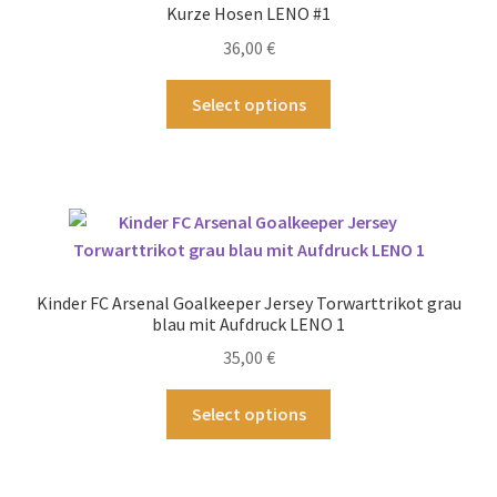
können
Kurze Hosen LENO #1
auf
36,00
€
der
Produktseite
Dieses
Select options
gewählt
Produkt
werden
weist
mehrere
Varianten
auf.
Die
Optionen
Kinder FC Arsenal Goalkeeper Jersey Torwarttrikot grau
können
blau mit Aufdruck LENO 1
auf
35,00
€
der
Produktseite
Dieses
Select options
gewählt
Produkt
werden
weist
mehrere