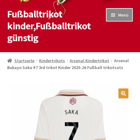
Fußballtrikot
Zur
Zum
Menü
Navigation
Inhalt
kinder,Fußballtrikot
springen
springen
günstig
Start
Startseite
Kindertrikots
Arsenal Kindertrikot
Arsenal
Bukayo Saka #7 3rd trikot Kinder 2025-26 Fußball trikotsatz
Blog
Kasse
Kontaktiere uns
🔍
Mein Konto
Shop