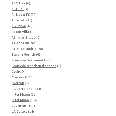
können
6
Produkte
AFC Ajax
6
4
Produkte
auf
Al-Hilal
4
Produkte
12
Al-Nassr FC
12
der
221
Produkte
Arsenal
221
Produktseite
Produkte
40
AS Roma
40
gewählt
Produkte
11
Aston Villa
11
werden
Produkte
5
Athletic Bilbao
5
Produkte
6
Atlanta United
6
Produkte
78
Atletico Madrid
78
61
Produkte
Bayern Munich
61
Produkte
144
Borussia Dortmund
144
Produkte
9
Borussia Monchengladbach
9
4
Produkte
Celtic
4
Produkte
127
Chelsea
127
12
Produkte
Everton
12
Produkte
434
FC Barcelona
434
16
Produkte
Inter Miami
16
Produkte
184
Inter Milan
184
101
Produkte
Juventus
101
14
Produkte
LA Galaxy
14