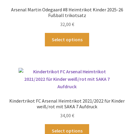
Arsenal Martin Odegaard #8 Heimtrikot Kinder 2025-26
Fußball trikotsatz
32,00
€
Dieses
Select options
Produkt
weist
mehrere
Varianten
auf.
Die
Optionen
können
Kindertrikot FC Arsenal Heimtrikot 2021/2022 für Kinder
auf
weiß/rot mit SAKA 7 Aufdruck
der
34,00
€
Produktseite
gewählt
Dieses
Select options
werden