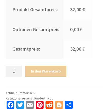
Produkt Gesamtpreis:
32,00 €
Optionen Gesamtpreis:
0,00 €
Gesamtpreis:
32,00 €
Arsenal
In den Warenkorb
Bukayo
Saka
#7
3rd
Artikelnummer:
n. v.
Kategorie:
Arsenal Kindertrikot
trikot
Fa
T
E
Pi
R
Bl
T
Kinder