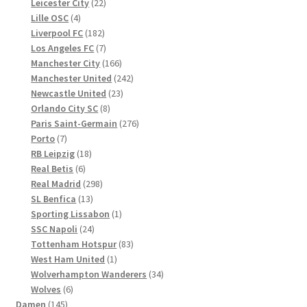
Produkte
22
Leicester City
22
4
Produkte
Lille OSC
4
Produkte
182
Liverpool FC
182
Produkte
7
Los Angeles FC
7
Produkte
166
Manchester City
166
Produkte
242
Manchester United
242
23
Produkte
Newcastle United
23
8
Produkte
Orlando City SC
8
Produkte
276
Paris Saint-Germain
276
7
Produkte
Porto
7
Produkte
18
RB Leipzig
18
6
Produkte
Real Betis
6
Produkte
298
Real Madrid
298
13
Produkte
SL Benfica
13
Produkte
1
Sporting Lissabon
1
24
Produkt
SSC Napoli
24
Produkte
83
Tottenham Hotspur
83
1
Produkte
West Ham United
1
Produkt
34
Wolverhampton Wanderers
34
6
Produkte
Wolves
6
145
Produkte
Damen
145