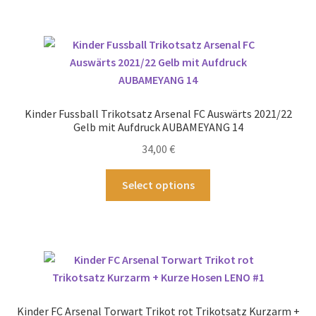
mehrere
Varianten
auf.
Die
Optionen
können
Kinder Fussball Trikotsatz Arsenal FC Auswärts 2021/22
auf
Gelb mit Aufdruck AUBAMEYANG 14
der
34,00
€
Produktseite
gewählt
Dieses
Select options
werden
Produkt
weist
mehrere
Varianten
auf.
Die
Optionen
Kinder FC Arsenal Torwart Trikot rot Trikotsatz Kurzarm +