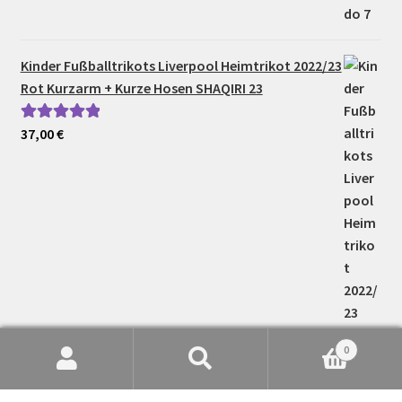
Kinder Fußballtrikots Liverpool Heimtrikot 2022/23
Rot Kurzarm + Kurze Hosen SHAQIRI 23
37,00
€
Bewertet mit
5.00
von 5
0
Suche
Suchen
nach: