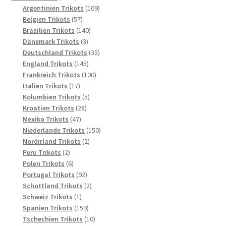
Produkte
109
Argentinien Trikots
109
57
Produkte
Belgien Trikots
57
Produkte
140
Brasilien Trikots
140
3
Produkte
Dänemark Trikots
3
Produkte
35
Deutschland Trikots
35
145
Produkte
England Trikots
145
Produkte
100
Frankreich Trikots
100
17
Produkte
Italien Trikots
17
Produkte
5
Kolumbien Trikots
5
28
Produkte
Kroatien Trikots
28
47
Produkte
Mexiko Trikots
47
Produkte
150
Niederlande Trikots
150
2
Produkte
Nordirland Trikots
2
2
Produkte
Peru Trikots
2
Produkte
6
Polen Trikots
6
Produkte
92
Portugal Trikots
92
Produkte
2
Schottland Trikots
2
1
Produkte
Schweiz Trikots
1
Produkt
159
Spanien Trikots
159
Produkte
10
Tschechien Trikots
10