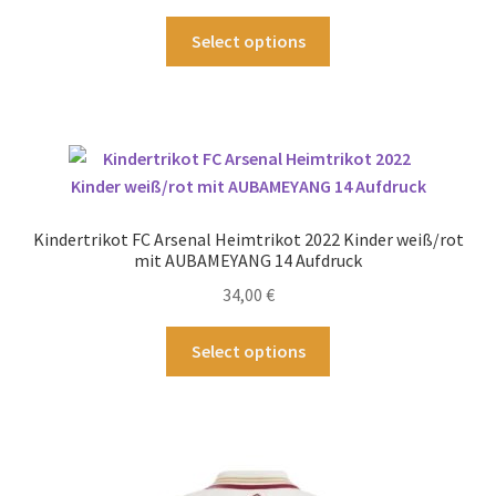
Produktseite
Dieses
Select options
gewählt
Produkt
werden
weist
mehrere
Varianten
auf.
Die
Optionen
Kindertrikot FC Arsenal Heimtrikot 2022 Kinder weiß/rot
können
mit AUBAMEYANG 14 Aufdruck
auf
34,00
€
der
Produktseite
Dieses
Select options
gewählt
Produkt
werden
weist
mehrere
Varianten
auf.