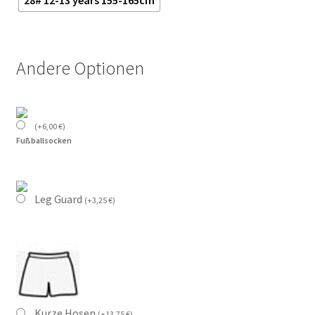
28# 12-13 years 155-165cm
Andere Optionen
(
+
6,00
€
)
Fußballsocken
Leg Guard
(
+
3,25
€
)
Kurze Hosen
(
+
13,75
€
)