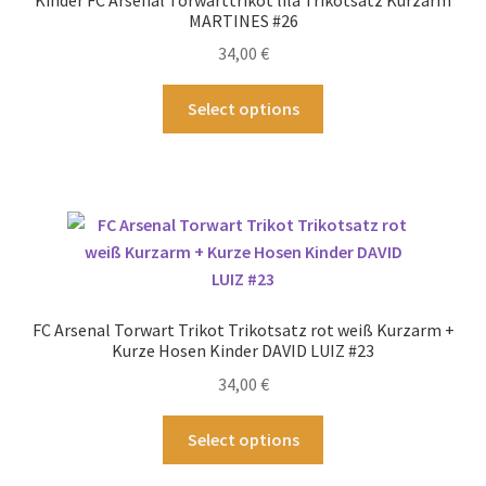
MARTINES #26
34,00
€
Dieses
Select options
Produkt
weist
mehrere
Varianten
auf.
Die
Optionen
können
FC Arsenal Torwart Trikot Trikotsatz rot weiß Kurzarm +
auf
Kurze Hosen Kinder DAVID LUIZ #23
der
34,00
€
Produktseite
gewählt
Dieses
Select options
werden
Produkt
weist