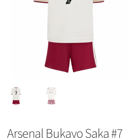
Startseite – English
Warenkorb
Arsenal Bukayo Saka #7