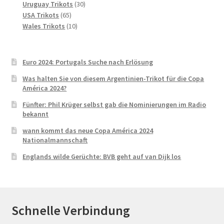
30
Produkte
Uruguay Trikots
30
65
Produkte
USA Trikots
65
Produkte
10
Wales Trikots
10
Produkte
Euro 2024: Portugals Suche nach Erlösung
Was halten Sie von diesem Argentinien-Trikot für die Copa
América 2024?
Fünfter: Phil Krüger selbst gab die Nominierungen im Radio
bekannt
wann kommt das neue Copa América 2024
Nationalmannschaft
Englands wilde Gerüchte: BVB geht auf van Dijk los
Schnelle Verbindung