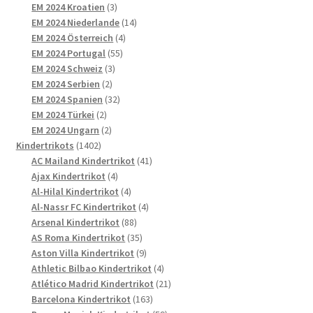
Produkte
3
EM 2024 Kroatien
3
Produkte
14
EM 2024 Niederlande
14
4
Produkte
EM 2024 Österreich
4
55
Produkte
EM 2024 Portugal
55
3
Produkte
EM 2024 Schweiz
3
2
Produkte
EM 2024 Serbien
2
Produkte
32
EM 2024 Spanien
32
2
Produkte
EM 2024 Türkei
2
Produkte
2
EM 2024 Ungarn
2
1402
Produkte
Kindertrikots
1402
Produkte
41
AC Mailand Kindertrikot
41
4
Produkte
Ajax Kindertrikot
4
Produkte
4
Al-Hilal Kindertrikot
4
Produkte
4
Al-Nassr FC Kindertrikot
4
88
Produkte
Arsenal Kindertrikot
88
Produkte
35
AS Roma Kindertrikot
35
Produkte
9
Aston Villa Kindertrikot
9
Produkte
4
Athletic Bilbao Kindertrikot
4
Produkte
21
Atlético Madrid Kindertrikot
21
163
Produkte
Barcelona Kindertrikot
163