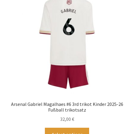
Die
Optionen
können
auf
der
Produktseite
gewählt
werden
Arsenal Gabriel Magalhaes #6 3rd trikot Kinder 2025-26
Fußball trikotsatz
32,00
€
Dieses