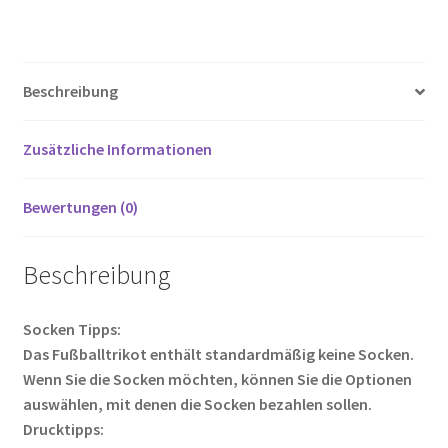
ce
wi
m
nt
e
o
ei
2025-
26
b
tt
ail
er
d
g
le
Fußball
o
er
es
di
g
n
trikotsatz
Beschreibung
o
t
t
er
Menge
k
Zusätzliche Informationen
Bewertungen (0)
Beschreibung
Socken Tipps:
Das Fußballtrikot enthält standardmäßig keine Socken.
Wenn Sie die Socken möchten, können Sie die Optionen
auswählen, mit denen die Socken bezahlen sollen.
Drucktipps: