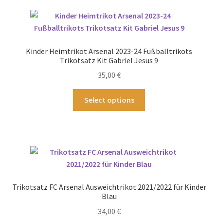
Varianten
auf.
Die
Optionen
Kinder Heimtrikot Arsenal 2023-24 Fußballtrikots
können
Trikotsatz Kit Gabriel Jesus 9
auf
35,00
€
der
Produktseite
Dieses
Select options
gewählt
Produkt
werden
weist
mehrere
Varianten
auf.
Die
Optionen
Trikotsatz FC Arsenal Ausweichtrikot 2021/2022 für Kinder
können
Blau
auf
34,00
€
der