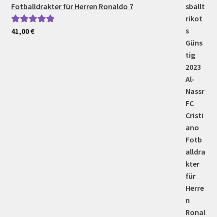
Fotballdrakter für Herren Ronaldo 7
41,00
€
Bewertet mit
5.00
von 5