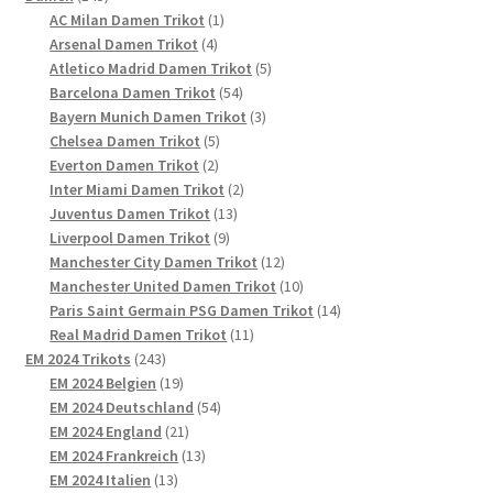
Produkte
1
AC Milan Damen Trikot
1
4
Produkt
Arsenal Damen Trikot
4
Produkte
5
Atletico Madrid Damen Trikot
5
54
Produkte
Barcelona Damen Trikot
54
Produkte
3
Bayern Munich Damen Trikot
3
5
Produkte
Chelsea Damen Trikot
5
2
Produkte
Everton Damen Trikot
2
Produkte
2
Inter Miami Damen Trikot
2
13
Produkte
Juventus Damen Trikot
13
9
Produkte
Liverpool Damen Trikot
9
Produkte
12
Manchester City Damen Trikot
12
Produkte
10
Manchester United Damen Trikot
10
Produkte
14
Paris Saint Germain PSG Damen Trikot
14
11
Produkte
Real Madrid Damen Trikot
11
243
Produkte
EM 2024 Trikots
243
Produkte
19
EM 2024 Belgien
19
Produkte
54
EM 2024 Deutschland
54
21
Produkte
EM 2024 England
21
Produkte
13
EM 2024 Frankreich
13
13
Produkte
EM 2024 Italien
13