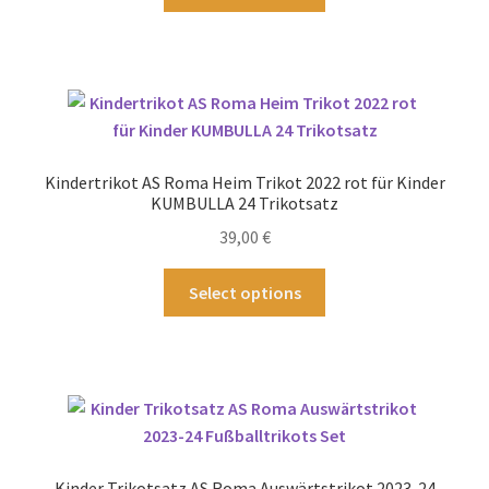
Produkt
weist
mehrere
Varianten
auf.
Die
Optionen
Kindertrikot AS Roma Heim Trikot 2022 rot für Kinder
können
KUMBULLA 24 Trikotsatz
auf
39,00
€
der
Produktseite
Dieses
Select options
gewählt
Produkt
werden
weist
mehrere
Varianten
auf.
Die
Optionen
Kinder Trikotsatz AS Roma Auswärtstrikot 2023-24