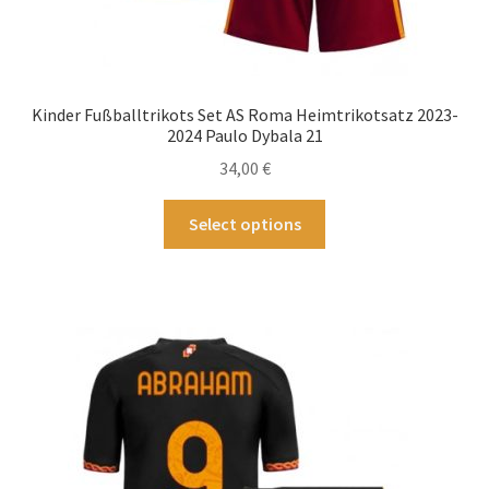
Kinder Fußballtrikots Set AS Roma Heimtrikotsatz 2023-
2024 Paulo Dybala 21
34,00
€
Dieses
Select options
Produkt
weist
mehrere
Varianten
auf.
Die
Optionen
können
auf
der