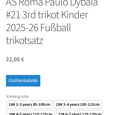
AS Roma Paulo Dybala
#21 3rd trikot Kinder
2025-26 Fußball
trikotsatz
32,00
€
Größentabelle
Kindergröße
16# 2-3 years 85-105cm
18# 3-4 years 105-115cm
20# 4-5 years 115-125cm
22# 6-7 years 125-135cm