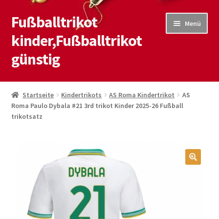
Fußballtrikot
Zur
Zum
Menü
Navigation
Inhalt
kinder,Fußballtrikot
springen
springen
günstig
Start
Startseite
Kindertrikots
AS Roma Kindertrikot
AS
Roma Paulo Dybala #21 3rd trikot Kinder 2025-26 Fußball
Blog
trikotsatz
Kasse
Kontaktiere uns
🔍
Mein Konto
Shop