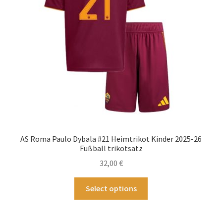
auf
der
Produktseite
gewählt
werden
AS Roma Paulo Dybala #21 Heimtrikot Kinder 2025-26
Fußball trikotsatz
32,00
€
Dieses
Select options
Produkt
weist
mehrere