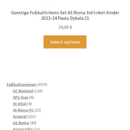
Günstige Fußballtrikots Set AS Roma 3rd trikot Kinder
2023-24 Paulo Dybala 21
34,00
€
Dieses
Select options
Produkt
weist
mehrere
Varianten
auf.
Die
3075
Fußballvereinen
3075
Optionen
120
Produkte
AC Mailand
120
können
6
Produkte
AFC Ajax
6
4
Produkte
auf
Al-Hilal
4
Produkte
12
Al-Nassr FC
12
der
221
Produkte
Arsenal
221
Produktseite
Produkte
40
AS Roma
40
gewählt
Produkte
11
Aston Villa
11