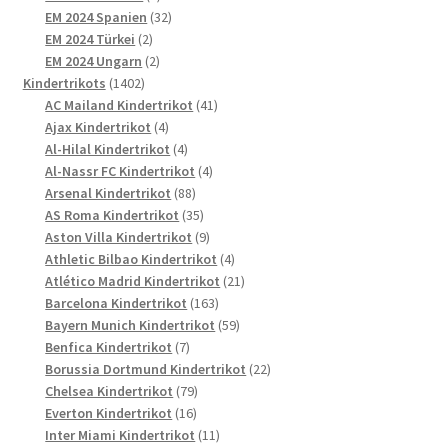
Produkte
32
EM 2024 Spanien
32
2
Produkte
EM 2024 Türkei
2
Produkte
2
EM 2024 Ungarn
2
1402
Produkte
Kindertrikots
1402
Produkte
41
AC Mailand Kindertrikot
41
4
Produkte
Ajax Kindertrikot
4
Produkte
4
Al-Hilal Kindertrikot
4
Produkte
4
Al-Nassr FC Kindertrikot
4
88
Produkte
Arsenal Kindertrikot
88
Produkte
35
AS Roma Kindertrikot
35
Produkte
9
Aston Villa Kindertrikot
9
Produkte
4
Athletic Bilbao Kindertrikot
4
Produkte
21
Atlético Madrid Kindertrikot
21
163
Produkte
Barcelona Kindertrikot
163
Produkte
59
Bayern Munich Kindertrikot
59
7
Produkte
Benfica Kindertrikot
7
Produkte
22
Borussia Dortmund Kindertrikot
22
79
Produkte
Chelsea Kindertrikot
79
16
Produkte
Everton Kindertrikot
16
Produkte
11
Inter Miami Kindertrikot
11