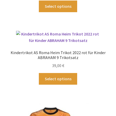
Dieses
Select options
Produkt
weist
mehrere
Varianten
auf.
Die
Optionen
Kindertrikot AS Roma Heim Trikot 2022 rot für Kinder
können
ABRAHAM 9 Trikotsatz
auf
39,00
€
der
Produktseite
Dieses
Select options
gewählt
Produkt
werden
weist
mehrere
Varianten
auf.
Die