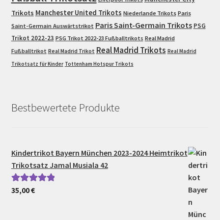
Trikots
Manchester United Trikots
Niederlande Trikots
Paris
Paris Saint-Germain Trikots
PSG
Saint-Germain Auswärtstrikot
Trikot 2022-23
PSG Trikot 2022-23 Fußballtrikots
Real Madrid
Real Madrid Trikots
Fußballtrikot
Real Madrid Trikot
Real Madrid
Trikotsatz für Kinder
Tottenham Hotspur Trikots
Bestbewertete Produkte
Kindertrikot Bayern München 2023-2024 Heimtrikot
Trikotsatz Jamal Musiala 42
35,00
€
Bewertet mit
5.00
von 5