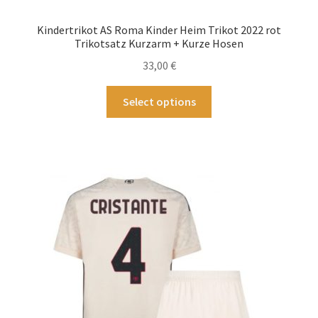
Die
Optionen
Kindertrikot AS Roma Kinder Heim Trikot 2022 rot
können
Trikotsatz Kurzarm + Kurze Hosen
auf
33,00
€
der
Produktseite
Dieses
Select options
gewählt
Produkt
werden
weist
mehrere
Varianten
auf.
Die
Optionen
können
auf
der
Produktseite
gewählt