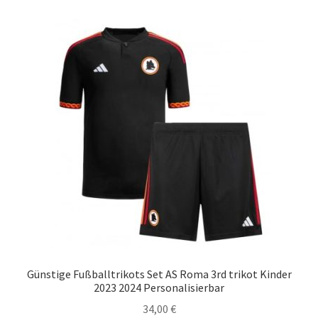
Varianten
auf.
Die
Optionen
können
auf
der
Produktseite
gewählt
werden
Günstige Fußballtrikots Set AS Roma 3rd trikot Kinder
2023 2024 Personalisierbar
34,00
€