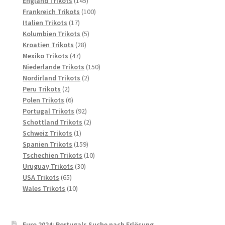
145
Produkte
England Trikots
145
Produkte
100
Frankreich Trikots
100
17
Produkte
Italien Trikots
17
Produkte
5
Kolumbien Trikots
5
28
Produkte
Kroatien Trikots
28
47
Produkte
Mexiko Trikots
47
Produkte
150
Niederlande Trikots
150
2
Produkte
Nordirland Trikots
2
2
Produkte
Peru Trikots
2
Produkte
6
Polen Trikots
6
Produkte
92
Portugal Trikots
92
Produkte
2
Schottland Trikots
2
1
Produkte
Schweiz Trikots
1
Produkt
159
Spanien Trikots
159
Produkte
10
Tschechien Trikots
10
30
Produkte
Uruguay Trikots
30
65
Produkte
USA Trikots
65
Produkte
10
Wales Trikots
10
Produkte
Euro 2024: Portugals Suche nach Erlösung