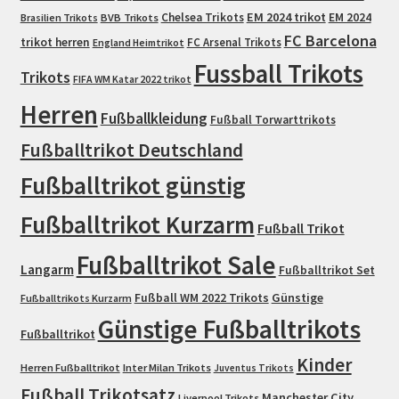
EM 2024 trikot
Chelsea Trikots
EM 2024
Brasilien Trikots
BVB Trikots
FC Barcelona
trikot herren
FC Arsenal Trikots
England Heimtrikot
Fussball Trikots
Trikots
FIFA WM Katar 2022 trikot
Herren
Fußballkleidung
Fußball Torwarttrikots
Fußballtrikot Deutschland
Fußballtrikot günstig
Fußballtrikot Kurzarm
Fußball Trikot
Fußballtrikot Sale
Langarm
Fußballtrikot Set
Fußball WM 2022 Trikots
Günstige
Fußballtrikots Kurzarm
Günstige Fußballtrikots
Fußballtrikot
Kinder
Herren Fußballtrikot
Inter Milan Trikots
Juventus Trikots
Fußball Trikotsatz
Manchester City
Liverpool Trikots