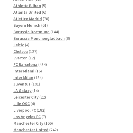
werden
Produkte
5
Athletic Bilbao
5
Produkte
6
Atlanta United
6
Produkte
78
Atletico Madrid
78
61
Produkte
Bayern Munich
61
Produkte
144
Borussia Dortmund
144
Produkte
9
Borussia Monchengladbach
9
4
Produkte
Celtic
4
Produkte
127
Chelsea
127
12
Produkte
Everton
12
Produkte
434
FC Barcelona
434
16
Produkte
Inter Miami
16
Produkte
184
Inter Milan
184
101
Produkte
Juventus
101
14
Produkte
LA Galaxy
14
Produkte
22
Leicester City
22
4
Produkte
Lille OSC
4
Produkte
182
Liverpool FC
182
Produkte
7
Los Angeles FC
7
Produkte
166
Manchester City
166
Produkte
242
Manchester United
242