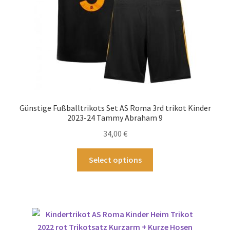
Produktseite
gewählt
werden
Günstige Fußballtrikots Set AS Roma 3rd trikot Kinder
2023-24 Tammy Abraham 9
34,00
€
Dieses
Select options
Produkt
weist
mehrere
Varianten
auf.