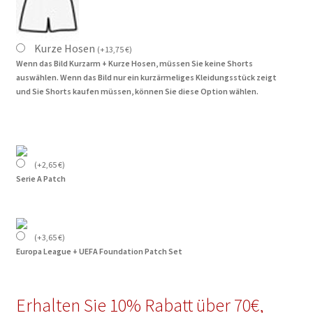
Kurze Hosen
(
+
13,75
€
)
Wenn das Bild Kurzarm + Kurze Hosen, müssen Sie keine Shorts
auswählen. Wenn das Bild nur ein kurzärmeliges Kleidungsstück zeigt
und Sie Shorts kaufen müssen, können Sie diese Option wählen.
(
+
2,65
€
)
Serie A Patch
(
+
3,65
€
)
Europa League + UEFA Foundation Patch Set
Erhalten Sie 10% Rabatt über 70€,