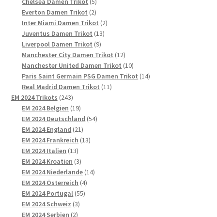
5
Produkte
Chelsea Damen Trikot
5
2
Produkte
Everton Damen Trikot
2
Produkte
2
Inter Miami Damen Trikot
2
13
Produkte
Juventus Damen Trikot
13
9
Produkte
Liverpool Damen Trikot
9
Produkte
12
Manchester City Damen Trikot
12
Produkte
10
Manchester United Damen Trikot
10
Produkte
14
Paris Saint Germain PSG Damen Trikot
14
11
Produkte
Real Madrid Damen Trikot
11
243
Produkte
EM 2024 Trikots
243
Produkte
19
EM 2024 Belgien
19
Produkte
54
EM 2024 Deutschland
54
21
Produkte
EM 2024 England
21
Produkte
13
EM 2024 Frankreich
13
13
Produkte
EM 2024 Italien
13
Produkte
3
EM 2024 Kroatien
3
Produkte
14
EM 2024 Niederlande
14
4
Produkte
EM 2024 Österreich
4
55
Produkte
EM 2024 Portugal
55
3
Produkte
EM 2024 Schweiz
3
2
Produkte
EM 2024 Serbien
2