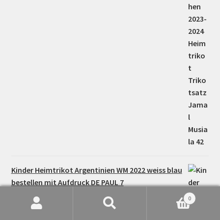
Kinder Heimtrikot Argentinien WM 2022 weiss blau
bestellen mit Aufdruck DE PAUL 7
0
34,00
€
Bewertet mit
Suche
Suchen
5.00
von 5