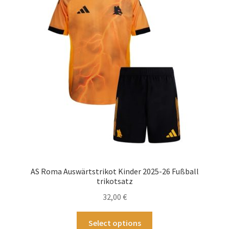
Optionen
können
auf
der
Produktseite
gewählt
werden
AS Roma Auswärtstrikot Kinder 2025-26 Fußball
trikotsatz
32,00
€
Dieses
Select options