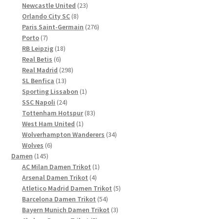
23
Produkte
Newcastle United
23
8
Produkte
Orlando City SC
8
Produkte
276
Paris Saint-Germain
276
7
Produkte
Porto
7
Produkte
18
RB Leipzig
18
6
Produkte
Real Betis
6
Produkte
298
Real Madrid
298
13
Produkte
SL Benfica
13
Produkte
1
Sporting Lissabon
1
24
Produkt
SSC Napoli
24
Produkte
83
Tottenham Hotspur
83
1
Produkte
West Ham United
1
Produkt
34
Wolverhampton Wanderers
34
6
Produkte
Wolves
6
145
Produkte
Damen
145
Produkte
1
AC Milan Damen Trikot
1
4
Produkt
Arsenal Damen Trikot
4
Produkte
5
Atletico Madrid Damen Trikot
5
54
Produkte
Barcelona Damen Trikot
54
Produkte
3
Bayern Munich Damen Trikot
3