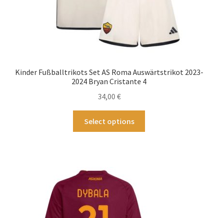
werden
Kinder Fußballtrikots Set AS Roma Auswärtstrikot 2023-
2024 Bryan Cristante 4
34,00
€
Dieses
Select options
Produkt
weist
mehrere
Varianten
auf.
Die
Optionen
können