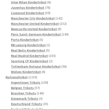
6
Produkte
Inter Milan Kindertrikot
6
78
Produkte
Juventus Kindertrikot
78
Produkte
59
Liverpool Kindertrikot
59
Produkte
142
Manchester City Kindertrikot
142
Produkte
152
Manchester United Kindertrikot
152
8
Produkte
Newcastle United Kindertrikot
8
Produkte
140
Paris Saint-Germain Kindertrikot
140
5
Produkte
Porto Kindertrikot
5
Produkte
1
RB Leipzig Kindertrikot
1
5
Produkt
Real Betis Kindertrikot
5
Produkte
183
Real Madrid Kindertrikot
183
2
Produkte
Sporting CP Kindertrikot
2
Produkte
36
Tottenham Hotspur Kindertrikot
36
6
Produkte
Wolves Kindertrikot
6
1233
Produkte
Nationaltrikot
1233
Produkte
109
Argentinien Trikots
109
57
Produkte
Belgien Trikots
57
Produkte
140
Brasilien Trikots
140
3
Produkte
Dänemark Trikots
3
Produkte
35
Deutschland Trikots
35