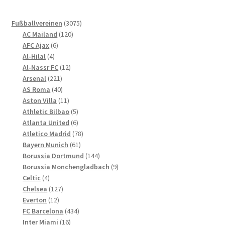
auf.
Die
3075
Fußballvereinen
3075
Optionen
120
Produkte
AC Mailand
120
können
6
Produkte
AFC Ajax
6
4
Produkte
auf
Al-Hilal
4
Produkte
12
Al-Nassr FC
12
der
221
Produkte
Arsenal
221
Produktseite
Produkte
40
AS Roma
40
gewählt
Produkte
11
Aston Villa
11
werden
Produkte
5
Athletic Bilbao
5
Produkte
6
Atlanta United
6
Produkte
78
Atletico Madrid
78
61
Produkte
Bayern Munich
61
Produkte
144
Borussia Dortmund
144
Produkte
9
Borussia Monchengladbach
9
4
Produkte
Celtic
4
Produkte
127
Chelsea
127
12
Produkte
Everton
12
Produkte
434
FC Barcelona
434
16
Produkte
Inter Miami
16