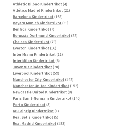
Produkte
4
Athletic Bilbao Kindertrikot
4
Produkte
21
Atlético Madrid Kindertrikot
21
163
Produkte
Barcelona Kindertrikot
163
Produkte
59
Bayern Munich Kindertrikot
59
7
Produkte
Benfica Kindertrikot
7
Produkte
22
Borussia Dortmund Kindertrikot
22
79
Produkte
Chelsea Kindertrikot
79
16
Produkte
Everton Kindertrikot
16
Produkte
11
Inter Miami Kindertrikot
11
6
Produkte
Inter Milan Kindertrikot
6
78
Produkte
Juventus Kindertrikot
78
Produkte
59
Liverpool Kindertrikot
59
Produkte
142
Manchester City Kindertrikot
142
Produkte
152
Manchester United Kindertrikot
152
8
Produkte
Newcastle United Kindertrikot
8
Produkte
140
Paris Saint-Germain Kindertrikot
140
5
Produkte
Porto Kindertrikot
5
Produkte
1
RB Leipzig Kindertrikot
1
5
Produkt
Real Betis Kindertrikot
5
Produkte
183
Real Madrid Kindertrikot
183