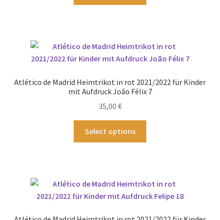
Produkt
werden
weist
mehrere
Varianten
auf.
Die
Optionen
Atlético de Madrid Heimtrikot in rot 2021/2022 für Kinder
können
mit Aufdruck João Félix 7
auf
35,00
€
der
Produktseite
Dieses
Select options
gewählt
Produkt
werden
weist
mehrere
Varianten
auf.
Die
Optionen
Atlético de Madrid Heimtrikot in rot 2021/2022 für Kinder