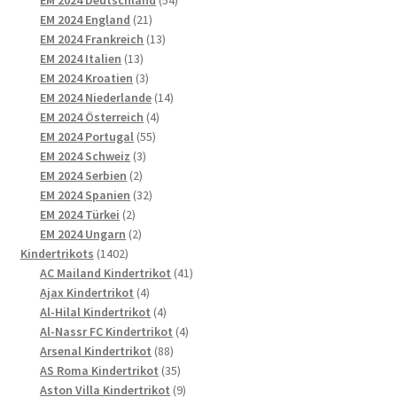
EM 2024 Deutschland
54
21
Produkte
EM 2024 England
21
Produkte
13
EM 2024 Frankreich
13
13
Produkte
EM 2024 Italien
13
Produkte
3
EM 2024 Kroatien
3
Produkte
14
EM 2024 Niederlande
14
4
Produkte
EM 2024 Österreich
4
55
Produkte
EM 2024 Portugal
55
3
Produkte
EM 2024 Schweiz
3
2
Produkte
EM 2024 Serbien
2
Produkte
32
EM 2024 Spanien
32
2
Produkte
EM 2024 Türkei
2
Produkte
2
EM 2024 Ungarn
2
1402
Produkte
Kindertrikots
1402
Produkte
41
AC Mailand Kindertrikot
41
4
Produkte
Ajax Kindertrikot
4
Produkte
4
Al-Hilal Kindertrikot
4
Produkte
4
Al-Nassr FC Kindertrikot
4
88
Produkte
Arsenal Kindertrikot
88
Produkte
35
AS Roma Kindertrikot
35
Produkte
9
Aston Villa Kindertrikot
9