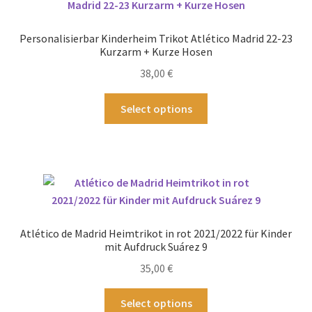
Die
Optionen
Personalisierbar Kinderheim Trikot Atlético Madrid 22-23
können
Kurzarm + Kurze Hosen
auf
38,00
€
der
Produktseite
Dieses
Select options
gewählt
Produkt
werden
weist
mehrere
Varianten
auf.
Die
Optionen
Atlético de Madrid Heimtrikot in rot 2021/2022 für Kinder
können
mit Aufdruck Suárez 9
auf
35,00
€
der
Produktseite
Dieses
Select options
gewählt