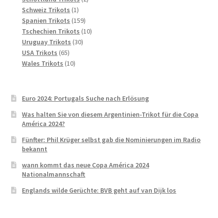
1
Produkte
Schweiz Trikots
1
Produkt
159
Spanien Trikots
159
Produkte
10
Tschechien Trikots
10
30
Produkte
Uruguay Trikots
30
65
Produkte
USA Trikots
65
Produkte
10
Wales Trikots
10
Produkte
Euro 2024: Portugals Suche nach Erlösung
Was halten Sie von diesem Argentinien-Trikot für die Copa
América 2024?
Fünfter: Phil Krüger selbst gab die Nominierungen im Radio
bekannt
wann kommt das neue Copa América 2024
Nationalmannschaft
Englands wilde Gerüchte: BVB geht auf van Dijk los