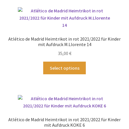
Varianten
auf.
Die
Optionen
können
Atlético de Madrid Heimtrikot in rot 2021/2022 für Kinder
auf
mit Aufdruck M.Llorente 14
der
35,00
€
Produktseite
gewählt
Dieses
Select options
werden
Produkt
weist
mehrere
Varianten
auf.
Die
Optionen
Atlético de Madrid Heimtrikot in rot 2021/2022 für Kinder
können
mit Aufdruck KOKE 6