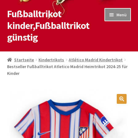
Fußballtrikot
Zur
Zum
Menü
Navigation
Inhalt
kinder,Fußballtrikot
springen
springen
günstig
Start
Startseite
Kindertrikots
Atlético Madrid Kindertrikot
Bestseller Fußballtrikot Atletico Madrid Heimtrikot 2024-25 für
Blog
Kinder
Kasse
Kontaktiere uns
🔍
Mein Konto
Shop