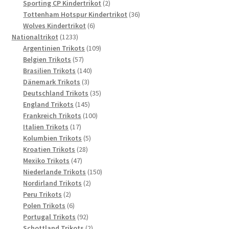
2
Produkte
Sporting CP Kindertrikot
2
Produkte
36
Tottenham Hotspur Kindertrikot
36
6
Produkte
Wolves Kindertrikot
6
1233
Produkte
Nationaltrikot
1233
Produkte
109
Argentinien Trikots
109
57
Produkte
Belgien Trikots
57
Produkte
140
Brasilien Trikots
140
3
Produkte
Dänemark Trikots
3
Produkte
35
Deutschland Trikots
35
145
Produkte
England Trikots
145
Produkte
100
Frankreich Trikots
100
17
Produkte
Italien Trikots
17
Produkte
5
Kolumbien Trikots
5
28
Produkte
Kroatien Trikots
28
47
Produkte
Mexiko Trikots
47
Produkte
150
Niederlande Trikots
150
2
Produkte
Nordirland Trikots
2
2
Produkte
Peru Trikots
2
Produkte
6
Polen Trikots
6
Produkte
92
Portugal Trikots
92
Produkte
2
Schottland Trikots
2