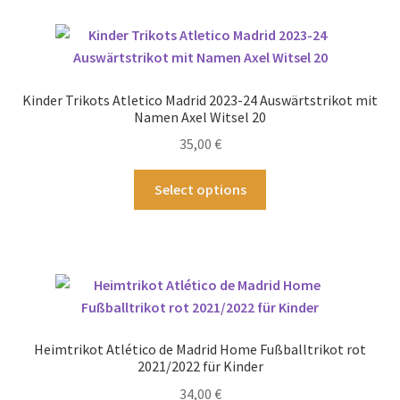
Varianten
auf.
Die
Optionen
Kinder Trikots Atletico Madrid 2023-24 Auswärtstrikot mit
können
Namen Axel Witsel 20
auf
35,00
€
der
Produktseite
Dieses
Select options
gewählt
Produkt
werden
weist
mehrere
Varianten
auf.
Die
Optionen
Heimtrikot Atlético de Madrid Home Fußballtrikot rot
können
2021/2022 für Kinder
auf
34,00
€