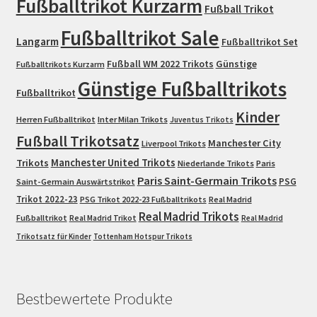
Fußballtrikot Kurzarm
Fußball Trikot
Fußballtrikot Sale
Langarm
Fußballtrikot Set
Fußball WM 2022 Trikots
Günstige
Fußballtrikots Kurzarm
Günstige Fußballtrikots
Fußballtrikot
Kinder
Herren Fußballtrikot
Inter Milan Trikots
Juventus Trikots
Fußball Trikotsatz
Manchester City
Liverpool Trikots
Trikots
Manchester United Trikots
Niederlande Trikots
Paris
Paris Saint-Germain Trikots
PSG
Saint-Germain Auswärtstrikot
Trikot 2022-23
PSG Trikot 2022-23 Fußballtrikots
Real Madrid
Real Madrid Trikots
Fußballtrikot
Real Madrid Trikot
Real Madrid
Trikotsatz für Kinder
Tottenham Hotspur Trikots
Bestbewertete Produkte