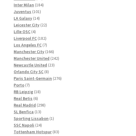
Produkte
184
Inter Milan
184
101
Produkte
Juventus
101
14
Produkte
LA Galaxy
14
Produkte
22
Leicester City
22
4
Produkte
Lille OSC
4
Produkte
182
Liverpool FC
182
Produkte
7
Los Angeles FC
7
Produkte
166
Manchester City
166
Produkte
242
Manchester United
242
23
Produkte
Newcastle United
23
8
Produkte
Orlando City SC
8
Produkte
276
Paris Saint-Germain
276
7
Produkte
Porto
7
Produkte
18
RB Leipzig
18
6
Produkte
Real Betis
6
Produkte
298
Real Madrid
298
13
Produkte
SL Benfica
13
Produkte
1
Sporting Lissabon
1
24
Produkt
SSC Napoli
24
Produkte
83
Tottenham Hotspur
83