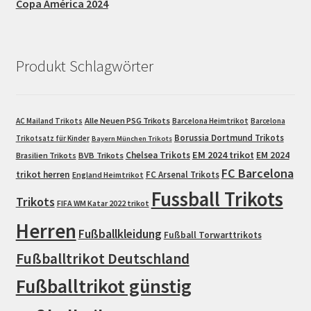
Copa América 2024
Produkt Schlagwörter
Alle Neuen PSG Trikots
AC Mailand Trikots
Barcelona Heimtrikot
Barcelona
Borussia Dortmund Trikots
Trikotsatz für Kinder
Bayern München Trikots
EM 2024 trikot
Chelsea Trikots
EM 2024
Brasilien Trikots
BVB Trikots
FC Barcelona
trikot herren
FC Arsenal Trikots
England Heimtrikot
Fussball Trikots
Trikots
FIFA WM Katar 2022 trikot
Herren
Fußballkleidung
Fußball Torwarttrikots
Fußballtrikot Deutschland
Fußballtrikot günstig