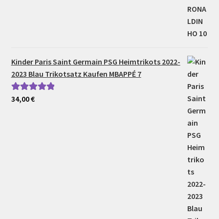
Kinder Paris Saint Germain PSG Heimtrikots 2022-
2023 Blau Trikotsatz Kaufen MBAPPÉ 7
34,00
€
Bewertet mit
5.00
von 5