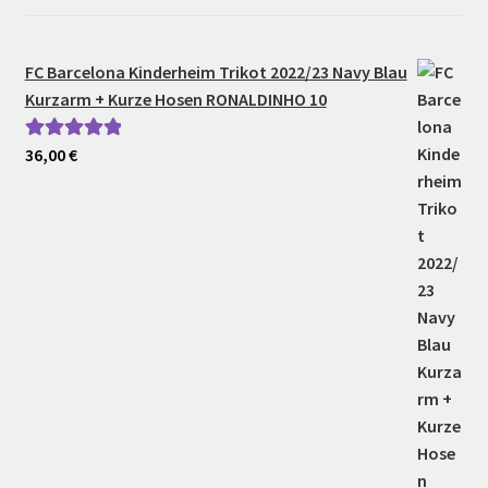
FC Barcelona Kinderheim Trikot 2022/23 Navy Blau
Kurzarm + Kurze Hosen RONALDINHO 10
36,00
€
Bewertet mit
5.00
von 5