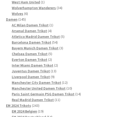
1
Produkte
West Ham United
1
Produkt
34
Wolverhampton Wanderers
34
6
Produkte
Wolves
6
145
Produkte
Damen
145
Produkte
1
AC Milan Damen Trikot
1
4
Produkt
Arsenal Damen Trikot
4
Produkte
5
Atletico Madrid Damen Trikot
5
54
Produkte
Barcelona Damen Trikot
54
Produkte
3
Bayern Munich Damen Trikot
3
5
Produkte
Chelsea Damen Trikot
5
2
Produkte
Everton Damen Trikot
2
Produkte
2
Inter Miami Damen Trikot
2
13
Produkte
Juventus Damen Trikot
13
9
Produkte
Liverpool Damen Trikot
9
Produkte
12
Manchester City Damen Trikot
12
Produkte
10
Manchester United Damen Trikot
10
Produkte
14
Paris Saint Germain PSG Damen Trikot
14
11
Produkte
Real Madrid Damen Trikot
11
243
Produkte
EM 2024 Trikots
243
Produkte
19
EM 2024 Belgien
19
Produkte
54