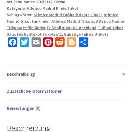
Heimtrikot
Artikelnummer:
ADM2112090986
Kategorie:
Atlético Madrid Kindertrikot
2024-
Schlagwörter:
Atletico Madrid Fußballtrikots kinder
,
Atletico
25
Madrid trikot für kinder
,
Atletico Madrid Trikots
,
Atletico Madrid
für
Trikotsatz für Kinder
,
Fußballtrikot Deutschland
,
Fußballtrikot
Kinder
Sale
,
Fußballtrikot Trikotsatz
,
Günstige Fußballtrikots
Menge
Fa
T
E
Pi
R
Bl
T
ce
wi
m
nt
e
o
ei
b
tt
ail
er
d
g
le
o
er
es
di
g
n
Beschreibung
o
t
t
er
k
Zusätzliche Informationen
Bewertungen (0)
Beschreibung