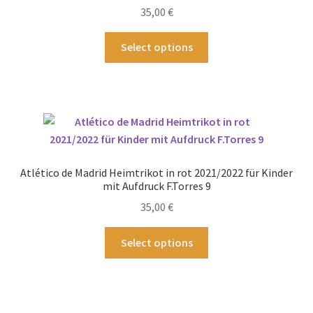
auf
35,00
€
der
Produktseite
Dieses
Select options
gewählt
Produkt
werden
weist
mehrere
Varianten
auf.
Die
Optionen
Atlético de Madrid Heimtrikot in rot 2021/2022 für Kinder
können
mit Aufdruck F.Torres 9
auf
35,00
€
der
Produktseite
Dieses
Select options
gewählt
Produkt
werden
weist
mehrere
Varianten