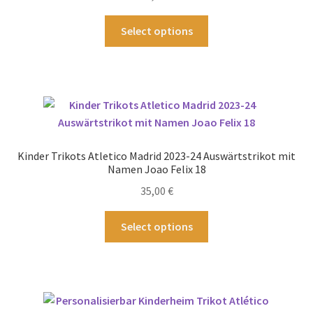
der
Produktseite
Dieses
Select options
gewählt
Produkt
werden
weist
mehrere
Varianten
auf.
Die
Optionen
Kinder Trikots Atletico Madrid 2023-24 Auswärtstrikot mit
können
Namen Joao Felix 18
auf
35,00
€
der
Produktseite
Dieses
Select options
gewählt
Produkt
werden
weist
mehrere
Varianten
auf.