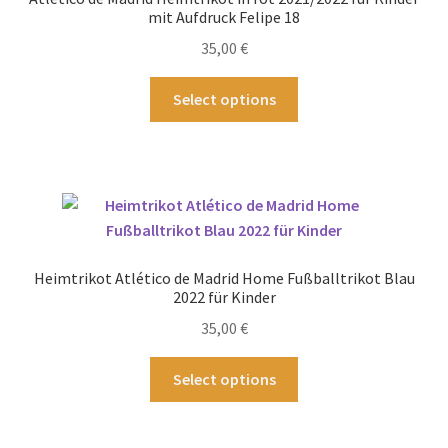
können
mit Aufdruck Felipe 18
auf
35,00
€
der
Produktseite
Dieses
Select options
gewählt
Produkt
werden
weist
mehrere
Varianten
auf.
Die
Optionen
Heimtrikot Atlético de Madrid Home Fußballtrikot Blau
können
2022 für Kinder
auf
35,00
€
der
Produktseite
Dieses
Select options
gewählt
Produkt
werden
weist
mehrere