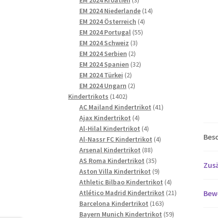
Produkte
14
EM 2024 Niederlande
14
4
Produkte
EM 2024 Österreich
4
55
Produkte
EM 2024 Portugal
55
3
Produkte
EM 2024 Schweiz
3
2
Produkte
EM 2024 Serbien
2
Produkte
32
EM 2024 Spanien
32
2
Produkte
EM 2024 Türkei
2
Produkte
2
EM 2024 Ungarn
2
1402
Produkte
Kindertrikots
1402
Produkte
41
AC Mailand Kindertrikot
41
4
Produkte
Ajax Kindertrikot
4
Produkte
4
Al-Hilal Kindertrikot
4
Bes
Produkte
4
Al-Nassr FC Kindertrikot
4
88
Produkte
Arsenal Kindertrikot
88
Produkte
35
AS Roma Kindertrikot
35
Zusä
Produkte
9
Aston Villa Kindertrikot
9
Produkte
4
Athletic Bilbao Kindertrikot
4
Produkte
21
Bew
Atlético Madrid Kindertrikot
21
163
Produkte
Barcelona Kindertrikot
163
Produkte
59
Bayern Munich Kindertrikot
59