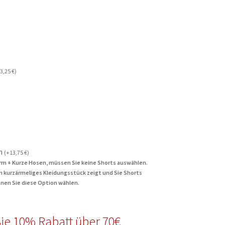
3,25
€
)
n
(
+
13,75
€
)
rm + Kurze Hosen, müssen Sie keine Shorts auswählen.
in kurzärmeliges Kleidungsstück zeigt und Sie Shorts
nen Sie diese Option wählen.
ie 10% Rabatt über 70€,