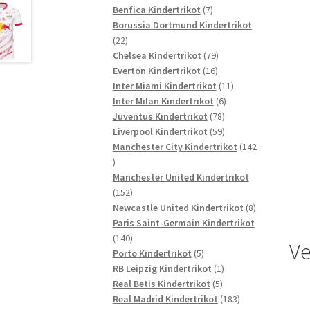
7
Produkte
Benfica Kindertrikot
7
Produkte
Borussia Dortmund Kindertrikot
22
22
Produkte
79
Chelsea Kindertrikot
79
16
Produkte
Everton Kindertrikot
16
Produkte
11
Inter Miami Kindertrikot
11
6
Produkte
Inter Milan Kindertrikot
6
78
Produkte
Juventus Kindertrikot
78
Produkte
59
Liverpool Kindertrikot
59
Produkte
Manchester City Kindertrikot
142
142
Produkte
Manchester United Kindertrikot
152
152
Produkte
8
Newcastle United Kindertrikot
8
Produkte
Paris Saint-Germain Kindertrikot
140
140
Ve
Produkte
5
Porto Kindertrikot
5
Produkte
1
RB Leipzig Kindertrikot
1
5
Produkt
Real Betis Kindertrikot
5
Produkte
183
Real Madrid Kindertrikot
183