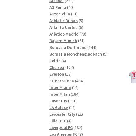
221
Produkte
Arsenal
221
Produkte
40
AS Roma
40
Produkte
11
Aston Villa
11
Produkte
5
Athletic Bilbao
5
Produkte
6
Atlanta United
6
Produkte
78
Atletico Madrid
78
61
Produkte
Bayern Munich
61
Produkte
144
Borussia Dortmund
144
Produkte
9
Borussia Monchengladbach
9
4
Produkte
Celtic
4
Produkte
127
Chelsea
127
12
Produkte
Everton
12
Produkte
434
FC Barcelona
434
16
Produkte
Inter Miami
16
Produkte
184
Inter Milan
184
101
Produkte
Juventus
101
14
Produkte
LA Galaxy
14
Produkte
22
Leicester City
22
4
Produkte
Lille OSC
4
Produkte
182
Liverpool FC
182
Produkte
7
Los Angeles FC
7