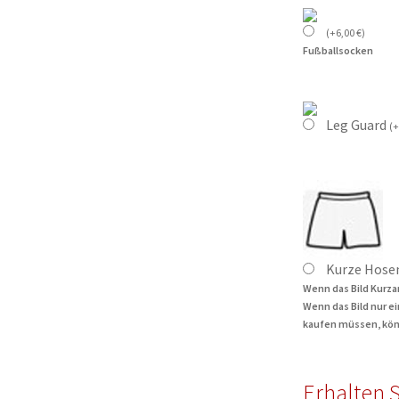
(
+
6,00
€
)
Fußballsocken
Leg Guard
(
+
Kurze Hose
Wenn das Bild Kurza
Wenn das Bild nur e
kaufen müssen, kön
Erhalten S