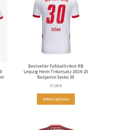
Die
Optionen
tionen
können
nnen
auf
f
der
Produktseite
duktseite
gewählt
wählt
werden
rden
Bestseller Fußballtrikot RB
0
Leipzig Heim Trikotsatz 2024-25
rm
Benjamin Sesko 30
37,00
€
ses
Dieses
Select options
odukt
Produkt
st
weist
hrere
mehrere
ianten
Varianten
.
auf.