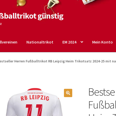
ßballtrikot günstig
tz
lvereinen
Nationaltrikot
EM 2024
Mein Konto
o
Shop
Startseite – English
Warenkorb
estseller Herren Fußballtrikot RB Leipzig Heim Trikotsatz 2024-25 mit 
Bestse
🔍
Fußbal