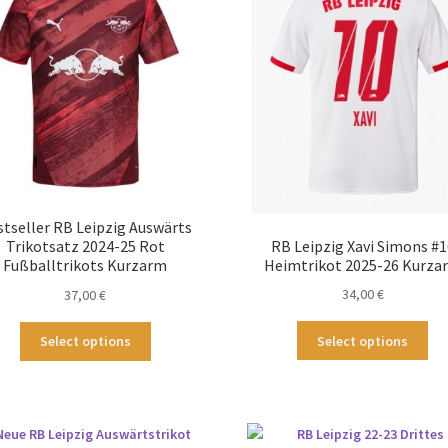
Die
Die
Optionen
Op
können
kö
auf
au
der
der
Produktseite
Pro
gewählt
ge
werden
we
stseller RB Leipzig Auswärts
RB Leipzig Xavi Simons #1
Trikotsatz 2024-25 Rot
Heimtrikot 2025-26 Kurza
Fußballtrikots Kurzarm
34,00
€
37,00
€
Die
Dieses
Select options
Select options
Pr
Produkt
wei
weist
me
mehrere
Var
Varianten
auf
auf.