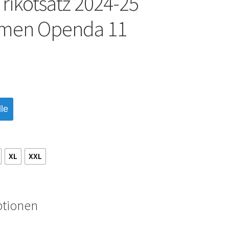
rikotsatz 2024-25
amen Openda 11
le
XL
XXL
ptionen