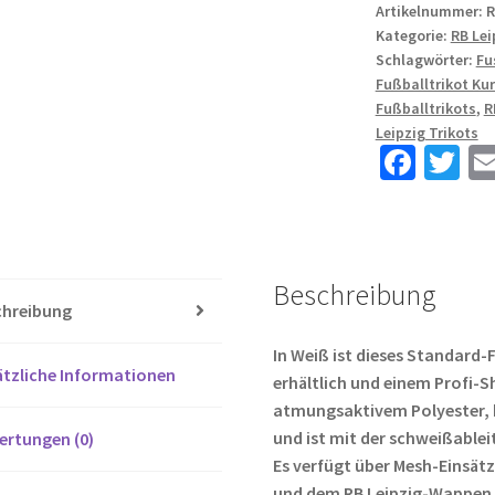
Leipzig
Artikelnummer:
R
Kategorie:
RB Lei
Heim
Schlagwörter:
Fu
Trikotsatz
Fußballtrikot Ku
2024-
Fußballtrikots
,
R
25
Leipzig Trikots
mit
Fa
T
namen
ce
wi
Openda
b
tt
11
o
er
Menge
Beschreibung
o
chreibung
k
In Weiß ist dieses Standard-
tzliche Informationen
erhältlich und einem Profi-
atmungsaktivem Polyester, 
und ist mit der schweißable
ertungen (0)
Es verfügt über Mesh-Einsät
und dem RB Leipzig-Wappen a