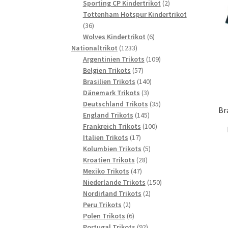
2
Produkte
Sporting CP Kindertrikot
2
Produkte
Tottenham Hotspur Kindertrikot
36
36
Produkte
6
Wolves Kindertrikot
6
1233
Produkte
Nationaltrikot
1233
Produkte
109
Argentinien Trikots
109
57
Produkte
Belgien Trikots
57
Produkte
140
Brasilien Trikots
140
3
Produkte
Dänemark Trikots
3
Produkte
35
Deutschland Trikots
35
Br
145
Produkte
England Trikots
145
Produkte
100
Frankreich Trikots
100
17
Produkte
Italien Trikots
17
Produkte
5
Kolumbien Trikots
5
28
Produkte
Kroatien Trikots
28
47
Produkte
Mexiko Trikots
47
Produkte
150
Niederlande Trikots
150
2
Produkte
Nordirland Trikots
2
2
Produkte
Peru Trikots
2
Produkte
6
Polen Trikots
6
Produkte
92
Portugal Trikots
92