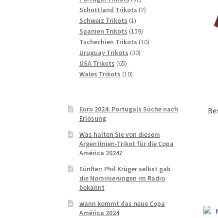
Produkte
2
Schottland Trikots
2
1
Produkte
Schweiz Trikots
1
Produkt
159
Spanien Trikots
159
Produkte
10
Tschechien Trikots
10
30
Produkte
Uruguay Trikots
30
65
Produkte
USA Trikots
65
Produkte
10
Wales Trikots
10
Produkte
Euro 2024: Portugals Suche nach
Be
Erlösung
Was halten Sie von diesem
Argentinien-Trikot für die Copa
América 2024?
Fünfter: Phil Krüger selbst gab
die Nominierungen im Radio
bekannt
wann kommt das neue Copa
América 2024