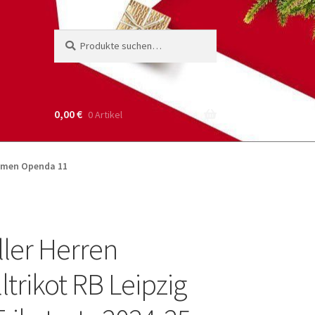
Suche
Suchen
nach:
0,00
€
0 Artikel
namen Openda 11
ller Herren
ltrikot RB Leipzig