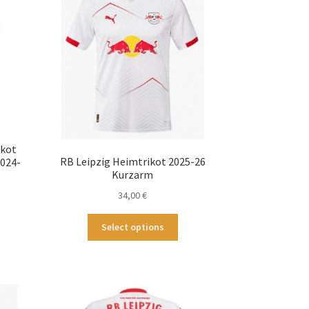
ikot
RB Leipzig Heimtrikot 2025-26
2024-
Kurzarm
34,00
€
Dieses
ses
Select options
Produkt
odukt
weist
st
mehrere
hrere
Varianten
ianten
auf.
.