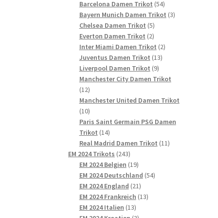
54
Produkte
Barcelona Damen Trikot
54
Produkte
3
Bayern Munich Damen Trikot
3
5
Produkte
Chelsea Damen Trikot
5
2
Produkte
Everton Damen Trikot
2
Produkte
2
Inter Miami Damen Trikot
2
13
Produkte
Juventus Damen Trikot
13
9
Produkte
Liverpool Damen Trikot
9
Produkte
Manchester City Damen Trikot
12
12
Produkte
Manchester United Damen Trikot
10
10
Produkte
Paris Saint Germain PSG Damen
14
Trikot
14
Produkte
11
Real Madrid Damen Trikot
11
243
Produkte
EM 2024 Trikots
243
Produkte
19
EM 2024 Belgien
19
Produkte
54
EM 2024 Deutschland
54
21
Produkte
EM 2024 England
21
Produkte
13
EM 2024 Frankreich
13
13
Produkte
EM 2024 Italien
13
Produkte
3
EM 2024 Kroatien
3