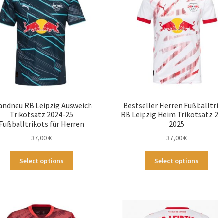
andneu RB Leipzig Ausweich
Bestseller Herren Fußballtr
Trikotsatz 2024-25
RB Leipzig Heim Trikotsatz 
Fußballtrikots für Herren
2025
37,00
€
37,00
€
Dieses
Die
Select options
Select options
Produkt
Pr
weist
wei
mehrere
me
Varianten
Var
auf.
auf