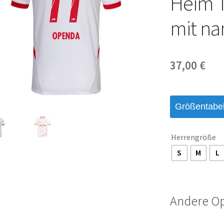
Heim T
mit n
37,00
€
Größentabel
Herrengröße
S
M
L
Andere O