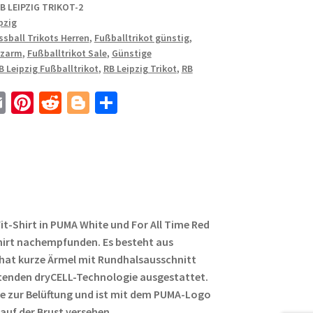
B LEIPZIG TRIKOT-2
pzig
ssball Trikots Herren
,
Fußballtrikot günstig
,
rzarm
,
Fußballtrikot Sale
,
Günstige
B Leipzig Fußballtrikot
,
RB Leipzig Trikot
,
RB
E
Pi
R
Bl
T
m
nt
e
o
ei
ail
er
d
g
le
es
di
g
n
t
t
er
Fit-Shirt in PUMA White und For All Time Red
Shirt nachempfunden. Es besteht aus
hat kurze Ärmel mit Rundhalsausschnitt
itenden dryCELL-Technologie ausgestattet.
ze zur Belüftung und ist mit dem PUMA-Logo
uf der Brust versehen.