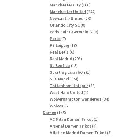
Produkte
166
Manchester City
166
Produkte
242
Manchester United
242
23
Produkte
Newcastle United
23
8
Produkte
Orlando City SC
8
Produkte
276
Paris Saint-Germain
276
7
Produkte
Porto
7
Produkte
18
RB Leipzig
18
6
Produkte
Real Betis
6
Produkte
298
Real Madrid
298
13
Produkte
SL Benfica
13
Produkte
1
Sporting Lissabon
1
24
Produkt
SSC Napoli
24
Produkte
83
Tottenham Hotspur
83
1
Produkte
West Ham United
1
Produkt
34
Wolverhampton Wanderers
34
6
Produkte
Wolves
6
145
Produkte
Damen
145
Produkte
1
AC Milan Damen Trikot
1
4
Produkt
Arsenal Damen Trikot
4
Produkte
5
Atletico Madrid Damen Trikot
5