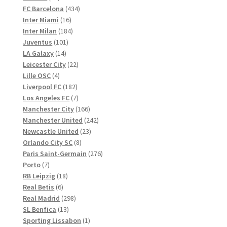
Produkte
434
FC Barcelona
434
16
Produkte
Inter Miami
16
Produkte
184
Inter Milan
184
101
Produkte
Juventus
101
14
Produkte
LA Galaxy
14
Produkte
22
Leicester City
22
4
Produkte
Lille OSC
4
Produkte
182
Liverpool FC
182
Produkte
7
Los Angeles FC
7
Produkte
166
Manchester City
166
Produkte
242
Manchester United
242
23
Produkte
Newcastle United
23
8
Produkte
Orlando City SC
8
Produkte
276
Paris Saint-Germain
276
7
Produkte
Porto
7
Produkte
18
RB Leipzig
18
6
Produkte
Real Betis
6
Produkte
298
Real Madrid
298
13
Produkte
SL Benfica
13
Produkte
1
Sporting Lissabon
1