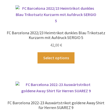
Varianten
auf.
Die
Optionen
können
FC Barcelona 2022/23 Heimtrikot dunkles Blau Trikotsatz
auf
Kurzarm mit Aufdruck SERGIO 5
der
42,00
€
Produktseite
gewählt
Dieses
Select options
werden
Produkt
weist
mehrere
Varianten
auf.
Die
Optionen
FC Barcelona 2022-23 Auswärtstrikot goldene Away Shirt
können
für Herren SUAREZ 9
auf