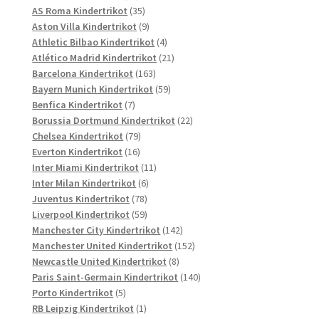
Produkte
35
AS Roma Kindertrikot
35
Produkte
9
Aston Villa Kindertrikot
9
Produkte
4
Athletic Bilbao Kindertrikot
4
Produkte
21
Atlético Madrid Kindertrikot
21
163
Produkte
Barcelona Kindertrikot
163
Produkte
59
Bayern Munich Kindertrikot
59
7
Produkte
Benfica Kindertrikot
7
Produkte
22
Borussia Dortmund Kindertrikot
22
79
Produkte
Chelsea Kindertrikot
79
16
Produkte
Everton Kindertrikot
16
Produkte
11
Inter Miami Kindertrikot
11
6
Produkte
Inter Milan Kindertrikot
6
78
Produkte
Juventus Kindertrikot
78
Produkte
59
Liverpool Kindertrikot
59
Produkte
142
Manchester City Kindertrikot
142
Produkte
152
Manchester United Kindertrikot
152
8
Produkte
Newcastle United Kindertrikot
8
Produkte
140
Paris Saint-Germain Kindertrikot
140
5
Produkte
Porto Kindertrikot
5
Produkte
1
RB Leipzig Kindertrikot
1