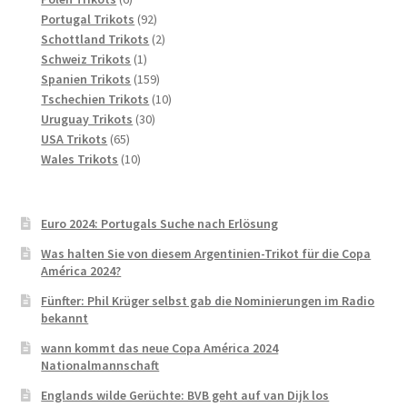
Produkte
92
Portugal Trikots
92
Produkte
2
Schottland Trikots
2
1
Produkte
Schweiz Trikots
1
Produkt
159
Spanien Trikots
159
Produkte
10
Tschechien Trikots
10
30
Produkte
Uruguay Trikots
30
65
Produkte
USA Trikots
65
Produkte
10
Wales Trikots
10
Produkte
Euro 2024: Portugals Suche nach Erlösung
Was halten Sie von diesem Argentinien-Trikot für die Copa
América 2024?
Fünfter: Phil Krüger selbst gab die Nominierungen im Radio
bekannt
wann kommt das neue Copa América 2024
Nationalmannschaft
Englands wilde Gerüchte: BVB geht auf van Dijk los