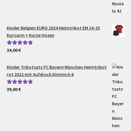
Kinder Belgien EURO 2024 Heimtrikot EM 24-25
Kurzarm + Kurze Hosen
34,00
€
Bewertet mit
5.00
von 5
Kinder Trikotsatz FC Bayern München Heimtrikot
rot 2022 mit Aufdruck Kimmich 6
39,00
€
Bewertet mit
5.00
von 5