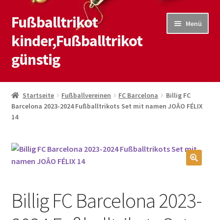
Fußballtrikot
Zur
Zum
Menü
Navigation
Inhalt
kinder,Fußballtrikot
springen
springen
günstig
Start
Startseite
Fußballvereinen
FC Barcelona
Billig FC
Barcelona 2023-2024 Fußballtrikots Set mit namen JOÂO FÉLIX
Blog
14
Kasse
Kontaktiere uns
🔍
Mein Konto
Billig FC Barcelona 2023-
Shop