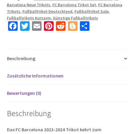
Barcelona Neue Trikots
,
FC Barcelona Trikot Set
,
FC Barcelona
mit
Trikots
,
Fußballtrikot Deutschland
,
Fußballtrikot Sale
,
namen
Fußballtrikots Kurzarm
,
Günstige Fußballtrikots
JOÂO
Fa
T
E
Pi
R
Bl
T
FÉLIX
ce
wi
m
nt
e
o
ei
14
b
tt
ail
er
d
g
le
Menge
o
er
es
di
g
n
Beschreibung
o
t
t
er
k
Zusätzliche Informationen
Bewertungen (0)
Beschreibung
Das FC Barcelona 2023-2024 Trikot kehrt zum