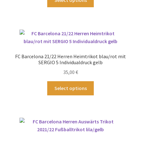
werden
Produkt
weist
mehrere
Varianten
auf.
Die
Optionen
FC Barcelona 21/22 Herren Heimtrikot blau/rot mit
können
SERGIO 5 Individualdruck gelb
auf
35,00
€
der
Produktseite
Dieses
Select options
gewählt
Produkt
werden
weist
mehrere
Varianten
auf.
Die
Optionen