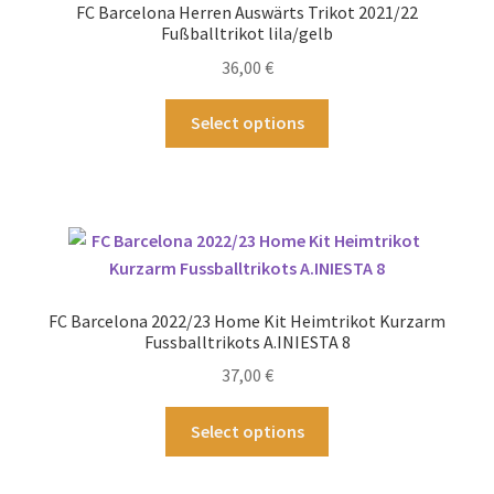
FC Barcelona Herren Auswärts Trikot 2021/22
können
Fußballtrikot lila/gelb
auf
36,00
€
der
Produktseite
Dieses
Select options
gewählt
Produkt
werden
weist
mehrere
Varianten
auf.
Die
Optionen
FC Barcelona 2022/23 Home Kit Heimtrikot Kurzarm
können
Fussballtrikots A.INIESTA 8
auf
37,00
€
der
Produktseite
Dieses
Select options
gewählt
Produkt
werden
weist