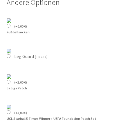
Andere Optionen
(
+
6,00
€
)
Fußballsocken
Leg Guard
(
+
3,25
€
)
(
+
2,00
€
)
La Liga Patch
(
+
4,00
€
)
UCL Starball 5 Times Winner + UEFA Foundation Patch Set