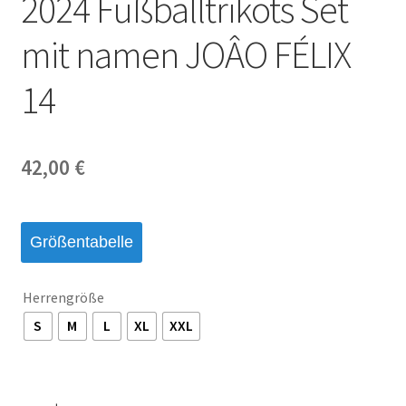
2024 Fußballtrikots Set
Startseite – English
mit namen JOÂO FÉLIX
Warenkorb
14
42,00
€
Größentabelle
Herrengröße
S
M
L
XL
XXL