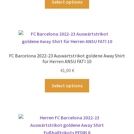
Select options
gewählt
Produkt
werden
weist
mehrere
Varianten
auf.
Die
Optionen
FC Barcelona 2022-23 Auswärtstrikot goldene Away Shirt
können
für Herren ANSU FATI 10
auf
41,00
€
der
Produktseite
Dieses
Select options
gewählt
Produkt
werden
weist
mehrere
Varianten
auf.
Die