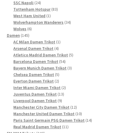
24
Produkt
SSC Napoli
24
Produkte
83
Tottenham Hotspur
83
1
Produkte
West Ham United
1
Produkt
34
Wolverhampton Wanderers
34
6
Produkte
Wolves
6
145
Produkte
Damen
145
Produkte
1
AC Milan Damen Trikot
1
4
Produkt
Arsenal Damen Trikot
4
Produkte
5
Atletico Madrid Damen Trikot
5
54
Produkte
Barcelona Damen Trikot
54
Produkte
3
Bayern Munich Damen Trikot
3
5
Produkte
Chelsea Damen Trikot
5
2
Produkte
Everton Damen Trikot
2
Produkte
2
Inter Miami Damen Trikot
2
13
Produkte
Juventus Damen Trikot
13
9
Produkte
Liverpool Damen Trikot
9
Produkte
12
Manchester City Damen Trikot
12
Produkte
10
Manchester United Damen Trikot
10
Produkte
14
Paris Saint Germain PSG Damen Trikot
14
11
Produkte
Real Madrid Damen Trikot
11
243
Produkte