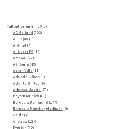
mehrere
Varianten
auf.
Die
3075
Fußballvereinen
3075
Optionen
120
Produkte
AC Mailand
120
können
6
Produkte
AFC Ajax
6
4
Produkte
auf
Al-Hilal
4
Produkte
12
Al-Nassr FC
12
der
221
Produkte
Arsenal
221
Produktseite
Produkte
40
AS Roma
40
gewählt
Produkte
11
Aston Villa
11
werden
Produkte
5
Athletic Bilbao
5
Produkte
6
Atlanta United
6
Produkte
78
Atletico Madrid
78
61
Produkte
Bayern Munich
61
Produkte
144
Borussia Dortmund
144
Produkte
9
Borussia Monchengladbach
9
4
Produkte
Celtic
4
Produkte
127
Chelsea
127
12
Produkte
Everton
12