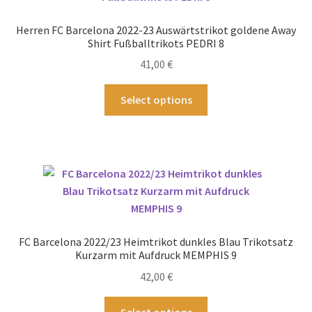
Optionen
können
Herren FC Barcelona 2022-23 Auswärtstrikot goldene Away
auf
Shirt Fußballtrikots PEDRI 8
der
41,00
€
Produktseite
gewählt
Dieses
Select options
werden
Produkt
weist
mehrere
Varianten
auf.
Die
Optionen
können
FC Barcelona 2022/23 Heimtrikot dunkles Blau Trikotsatz
auf
Kurzarm mit Aufdruck MEMPHIS 9
der
42,00
€
Produktseite
gewählt
Dieses
Select options