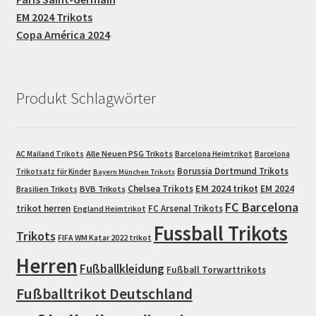
EM 2024 Trikots
Copa América 2024
Produkt Schlagwörter
Alle Neuen PSG Trikots
AC Mailand Trikots
Barcelona Heimtrikot
Barcelona
Borussia Dortmund Trikots
Trikotsatz für Kinder
Bayern München Trikots
EM 2024 trikot
Chelsea Trikots
EM 2024
Brasilien Trikots
BVB Trikots
FC Barcelona
trikot herren
FC Arsenal Trikots
England Heimtrikot
Fussball Trikots
Trikots
FIFA WM Katar 2022 trikot
Herren
Fußballkleidung
Fußball Torwarttrikots
Fußballtrikot Deutschland