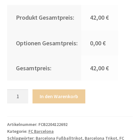
Produkt Gesamtpreis:
42,00 €
Optionen Gesamtpreis:
0,00 €
Gesamtpreis:
42,00 €
Billig
In den Warenkorb
FC
Barcelona
2023-
2024
Artikelnummer:
FCB2204122692
Kategorie:
FC Barcelona
Fußballtrikots
Schlagwörter:
Barcelona Fußballtrikot
,
Barcelona Trikot
,
FC
Set