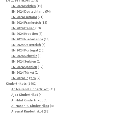
EM 2024 Trikots
243
Produkte
19
EM 2024 Belgien
19
Produkte
54
EM 2024 Deutschland
54
21
Produkte
EM 2024 England
21
Produkte
13
EM 2024 Frankreich
13
13
Produkte
EM 2024 Italien
13
Produkte
3
EM 2024 Kroatien
3
Produkte
14
EM 2024 Niederlande
14
4
Produkte
EM 2024 Österreich
4
55
Produkte
EM 2024 Portugal
55
3
Produkte
EM 2024 Schweiz
3
2
Produkte
EM 2024 Serbien
2
Produkte
32
EM 2024 Spanien
32
2
Produkte
EM 2024 Türkei
2
Produkte
2
EM 2024 Ungarn
2
1402
Produkte
Kindertrikots
1402
Produkte
41
AC Mailand Kindertrikot
41
4
Produkte
Ajax Kindertrikot
4
Produkte
4
Al-Hilal Kindertrikot
4
Produkte
4
Al-Nassr FC Kindertrikot
4
88
Produkte
Arsenal Kindertrikot
88