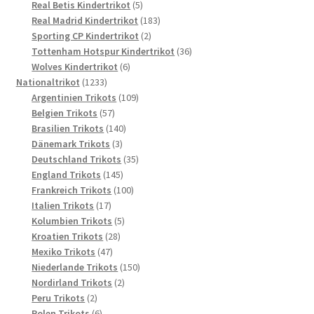
5
Produkt
Real Betis Kindertrikot
5
Produkte
183
Real Madrid Kindertrikot
183
2
Produkte
Sporting CP Kindertrikot
2
Produkte
36
Tottenham Hotspur Kindertrikot
36
6
Produkte
Wolves Kindertrikot
6
1233
Produkte
Nationaltrikot
1233
Produkte
109
Argentinien Trikots
109
57
Produkte
Belgien Trikots
57
Produkte
140
Brasilien Trikots
140
3
Produkte
Dänemark Trikots
3
Produkte
35
Deutschland Trikots
35
145
Produkte
England Trikots
145
Produkte
100
Frankreich Trikots
100
17
Produkte
Italien Trikots
17
Produkte
5
Kolumbien Trikots
5
28
Produkte
Kroatien Trikots
28
47
Produkte
Mexiko Trikots
47
Produkte
150
Niederlande Trikots
150
2
Produkte
Nordirland Trikots
2
2
Produkte
Peru Trikots
2
Produkte
6
Polen Trikots
6