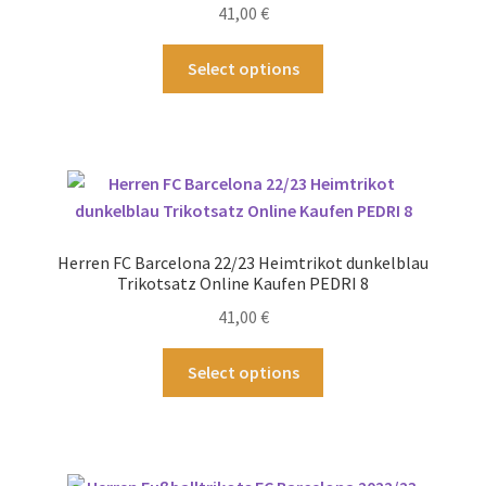
41,00
€
der
Produktseite
Dieses
Select options
gewählt
Produkt
werden
weist
mehrere
Varianten
auf.
Die
Optionen
Herren FC Barcelona 22/23 Heimtrikot dunkelblau
können
Trikotsatz Online Kaufen PEDRI 8
auf
41,00
€
der
Produktseite
Dieses
Select options
gewählt
Produkt
werden
weist
mehrere
Varianten