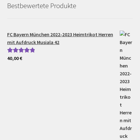
Bestbewertete Produkte
FC Bayern München 2022-2023 Heimtrikot Herren
mit Aufdruck Musiala 42
40,00
€
Bewertet mit
5.00
von 5