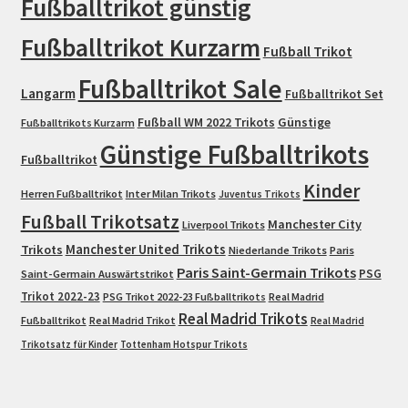
Fußballtrikot günstig
Fußballtrikot Kurzarm
Fußball Trikot
Fußballtrikot Sale
Langarm
Fußballtrikot Set
Fußball WM 2022 Trikots
Günstige
Fußballtrikots Kurzarm
Günstige Fußballtrikots
Fußballtrikot
Kinder
Herren Fußballtrikot
Inter Milan Trikots
Juventus Trikots
Fußball Trikotsatz
Manchester City
Liverpool Trikots
Trikots
Manchester United Trikots
Niederlande Trikots
Paris
Paris Saint-Germain Trikots
PSG
Saint-Germain Auswärtstrikot
Trikot 2022-23
PSG Trikot 2022-23 Fußballtrikots
Real Madrid
Real Madrid Trikots
Fußballtrikot
Real Madrid Trikot
Real Madrid
Trikotsatz für Kinder
Tottenham Hotspur Trikots