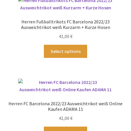
auf.
Die
Optionen
Herren Fußballtrikots FC Barcelona 2022/23
können
Ausweichtrikot weiß Kurzarm + Kurze Hosen
auf
41,00
€
der
Produktseite
Dieses
Select options
gewählt
Produkt
werden
weist
mehrere
Varianten
auf.
Die
Optionen
Herren FC Barcelona 2022/23 Ausweichtrikot weiß Online
können
Kaufen ADAMA 11
auf
41,00
€
der
Produktseite
Dieses