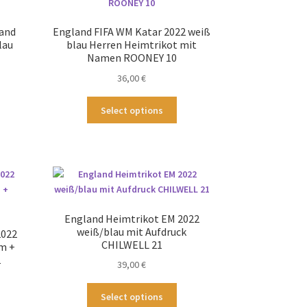
tionen
auf
nnen
der
land
England FIFA WM Katar 2022 weiß
f
Produktseite
lau
blau Herren Heimtrikot mit
gewählt
Namen ROONEY 10
duktseite
werden
36,00
€
wählt
rden
ses
Dieses
Select options
odukt
Produkt
st
weist
hrere
mehrere
ianten
Varianten
.
auf.
Die
tionen
Optionen
England Heimtrikot EM 2022
nnen
können
weiß/blau mit Aufdruck
2022
f
auf
CHILWELL 21
m +
der
1
39,00
€
duktseite
Produktseite
wählt
gewählt
Dieses
Select options
rden
werden
ses
Produkt