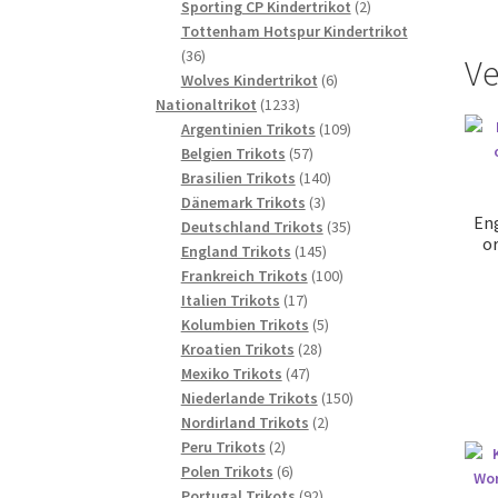
2
Produkte
Sporting CP Kindertrikot
2
Produkte
Tottenham Hotspur Kindertrikot
36
36
Ve
Produkte
6
Wolves Kindertrikot
6
1233
Produkte
Nationaltrikot
1233
Produkte
109
Argentinien Trikots
109
57
Produkte
Belgien Trikots
57
Produkte
140
Brasilien Trikots
140
3
Produkte
Dänemark Trikots
3
En
Produkte
35
Deutschland Trikots
35
or
145
Produkte
England Trikots
145
Produkte
100
Frankreich Trikots
100
17
Produkte
Italien Trikots
17
Produkte
5
Kolumbien Trikots
5
28
Produkte
Kroatien Trikots
28
47
Produkte
Mexiko Trikots
47
Produkte
150
Niederlande Trikots
150
2
Produkte
Nordirland Trikots
2
2
Produkte
Peru Trikots
2
Produkte
6
Polen Trikots
6
Produkte
92
Portugal Trikots
92