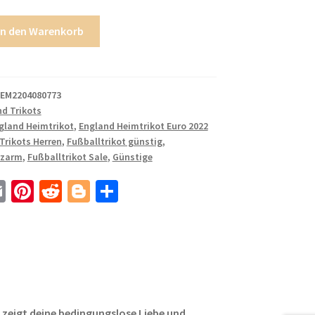
In den Warenkorb
EM2204080773
d Trikots
gland Heimtrikot
,
England Heimtrikot Euro 2022
Trikots Herren
,
Fußballtrikot günstig
,
rzarm
,
Fußballtrikot Sale
,
Günstige
E
Pi
R
Bl
T
m
nt
e
o
ei
ail
er
d
g
le
es
di
g
n
t
t
er
t zeigt deine bedingungslose Liebe und