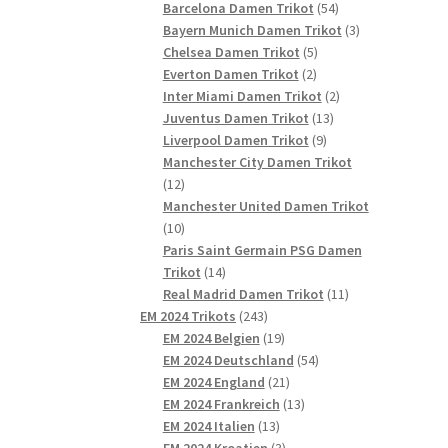
54
Produkte
Barcelona Damen Trikot
54
Produkte
3
Bayern Munich Damen Trikot
3
5
Produkte
Chelsea Damen Trikot
5
2
Produkte
Everton Damen Trikot
2
Produkte
2
Inter Miami Damen Trikot
2
13
Produkte
Juventus Damen Trikot
13
9
Produkte
Liverpool Damen Trikot
9
Produkte
Manchester City Damen Trikot
12
12
Produkte
Manchester United Damen Trikot
10
10
Produkte
Paris Saint Germain PSG Damen
14
Trikot
14
Produkte
11
Real Madrid Damen Trikot
11
243
Produkte
EM 2024 Trikots
243
Produkte
19
EM 2024 Belgien
19
Produkte
54
EM 2024 Deutschland
54
21
Produkte
EM 2024 England
21
Produkte
13
EM 2024 Frankreich
13
13
Produkte
EM 2024 Italien
13
Produkte
3
EM 2024 Kroatien
3