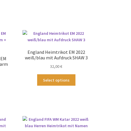
England Heimtrikot EM 2022
weiß/blau mit Aufdruck SHAW 3
n EM
zarm
32,00
€
Dieses
Select options
Produkt
ses
weist
odukt
mehrere
st
Varianten
hrere
auf.
ianten
Die
.
Optionen
können