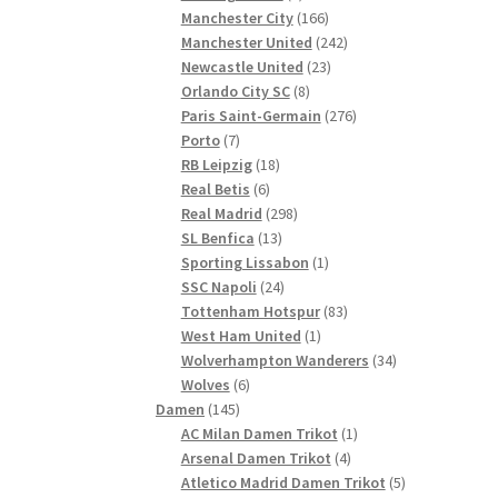
Produkte
166
Manchester City
166
Produkte
242
Manchester United
242
23
Produkte
Newcastle United
23
8
Produkte
Orlando City SC
8
Produkte
276
Paris Saint-Germain
276
7
Produkte
Porto
7
Produkte
18
RB Leipzig
18
6
Produkte
Real Betis
6
Produkte
298
Real Madrid
298
13
Produkte
SL Benfica
13
Produkte
1
Sporting Lissabon
1
24
Produkt
SSC Napoli
24
Produkte
83
Tottenham Hotspur
83
1
Produkte
West Ham United
1
Produkt
34
Wolverhampton Wanderers
34
6
Produkte
Wolves
6
145
Produkte
Damen
145
Produkte
1
AC Milan Damen Trikot
1
4
Produkt
Arsenal Damen Trikot
4
Produkte
5
Atletico Madrid Damen Trikot
5