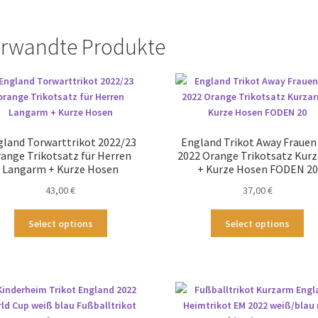
rwandte Produkte
gland Torwarttrikot 2022/23
England Trikot Away Fraue
ange Trikotsatz für Herren
2022 Orange Trikotsatz Kur
Langarm + Kurze Hosen
+ Kurze Hosen FODEN 20
43,00
€
37,00
€
Dieses
Die
Select options
Select options
Produkt
Pr
weist
wei
mehrere
me
Varianten
Var
auf.
auf
Die
Die