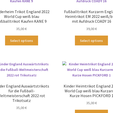
Optionen
Op
können
kö
derheim Trikot England 2022
Fußballtrikot Kurzarm Eng
auf
au
World Cup weiß blau
Heimtrikot EM 2022 weiß/b
der
der
ußballtrikot Kaufen KANE 9
mit Aufdruck COADY 16
Produktseite
Pro
35,00
€
39,00
€
gewählt
ge
werden
we
Dieses
Die
Select options
Select options
Produkt
Pr
weist
wei
mehrere
me
Varianten
Var
auf.
auf
Die
Die
Optionen
Op
können
kö
der England Auswärtstrikots
Kinder Heimtrikot England 
auf
au
für die Fußball-
World Cup weiß blau Kurzar
der
der
eltmeisterschaft 2022 rot
Kurze Hosen PICKFORD 
Produktseite
Pro
Trikotsatz
35,00
€
gewählt
ge
35,00
€
werden
we
Die