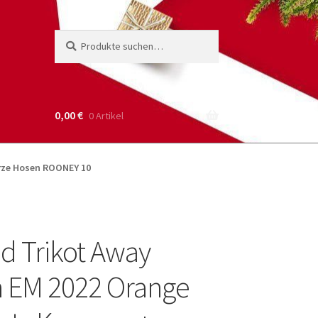
Suche
Suchen
nach:
0,00
€
0 Artikel
urze Hosen ROONEY 10
d Trikot Away
 EM 2022 Orange