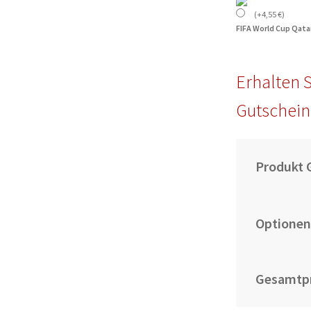
(
+
4,55
€
)
FIFA World Cup Qata
Erhalten S
Gutschein
Produkt 
Optionen
Gesamtpr