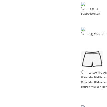
(
+
6,00
€
)
Fußballsocken
Leg Guard
(
+
Kurze Hose
Wenn das Bild Kurza
Wenn das Bild nur e
kaufen müssen, kön