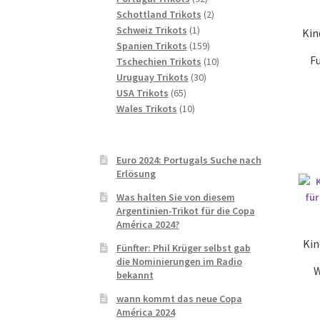
Produkte
2
Schottland Trikots
2
1
Produkte
Schweiz Trikots
1
Kin
Produkt
159
Spanien Trikots
159
F
Produkte
10
Tschechien Trikots
10
30
Produkte
Uruguay Trikots
30
65
Produkte
USA Trikots
65
Produkte
10
Wales Trikots
10
Produkte
Euro 2024: Portugals Suche nach
Erlösung
Was halten Sie von diesem
Argentinien-Trikot für die Copa
América 2024?
Kin
Fünfter: Phil Krüger selbst gab
die Nominierungen im Radio
W
bekannt
wann kommt das neue Copa
América 2024