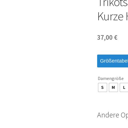
Trikot
Kurze
37,00
€
Größentabel
Damengröße
S
M
L
Andere O