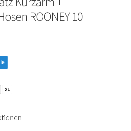
satz Kurzarm +
 Hosen ROONEY 10
le
XL
ptionen