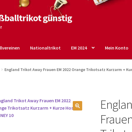
ßballtrikot günstig
tz
lvereinen
Nationaltrikot
EM 2024
Mein Konto
o
Shop
Startseite – English
Warenkorb
England Trikot Away Frauen EM 2022 Orange Trikotsatz Kurzarm + K
Englan
🔍
Frauen