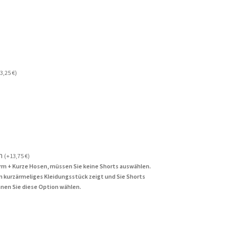
3,25
€
)
n
(
+
13,75
€
)
rm + Kurze Hosen, müssen Sie keine Shorts auswählen.
in kurzärmeliges Kleidungsstück zeigt und Sie Shorts
nen Sie diese Option wählen.