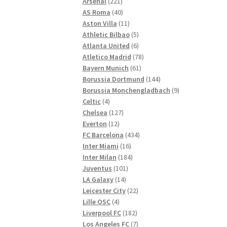
221
Produkte
Arsenal
221
Produkte
40
AS Roma
40
Produkte
11
Aston Villa
11
Produkte
5
Athletic Bilbao
5
Produkte
6
Atlanta United
6
Produkte
78
Atletico Madrid
78
61
Produkte
Bayern Munich
61
Produkte
144
Borussia Dortmund
144
Produkte
9
Borussia Monchengladbach
9
4
Produkte
Celtic
4
Produkte
127
Chelsea
127
12
Produkte
Everton
12
Produkte
434
FC Barcelona
434
16
Produkte
Inter Miami
16
Produkte
184
Inter Milan
184
101
Produkte
Juventus
101
14
Produkte
LA Galaxy
14
Produkte
22
Leicester City
22
4
Produkte
Lille OSC
4
Produkte
182
Liverpool FC
182
Produkte
7
Los Angeles FC
7