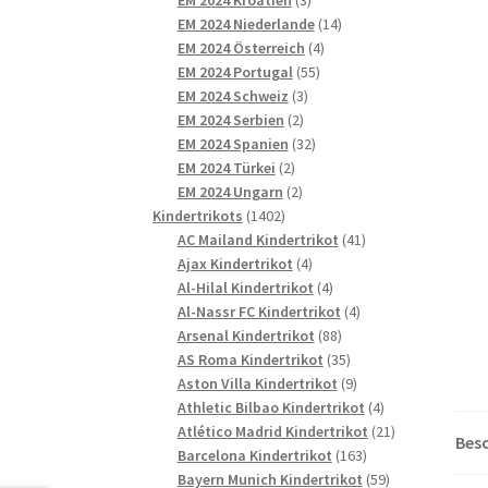
Produkte
14
EM 2024 Niederlande
14
4
Produkte
EM 2024 Österreich
4
55
Produkte
EM 2024 Portugal
55
3
Produkte
EM 2024 Schweiz
3
2
Produkte
EM 2024 Serbien
2
Produkte
32
EM 2024 Spanien
32
2
Produkte
EM 2024 Türkei
2
Produkte
2
EM 2024 Ungarn
2
1402
Produkte
Kindertrikots
1402
Produkte
41
AC Mailand Kindertrikot
41
4
Produkte
Ajax Kindertrikot
4
Produkte
4
Al-Hilal Kindertrikot
4
Produkte
4
Al-Nassr FC Kindertrikot
4
88
Produkte
Arsenal Kindertrikot
88
Produkte
35
AS Roma Kindertrikot
35
Produkte
9
Aston Villa Kindertrikot
9
Produkte
4
Athletic Bilbao Kindertrikot
4
Produkte
21
Atlético Madrid Kindertrikot
21
Bes
163
Produkte
Barcelona Kindertrikot
163
Produkte
59
Bayern Munich Kindertrikot
59