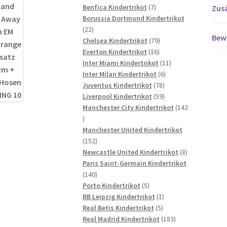
7
Produkte
Benfica Kindertrikot
7
Zusä
Produkte
Borussia Dortmund Kindertrikot
22
22
Bew
Produkte
79
Chelsea Kindertrikot
79
16
Produkte
Everton Kindertrikot
16
Produkte
11
Inter Miami Kindertrikot
11
6
Produkte
Inter Milan Kindertrikot
6
78
Produkte
Juventus Kindertrikot
78
Produkte
59
Liverpool Kindertrikot
59
Produkte
Manchester City Kindertrikot
142
142
Produkte
Manchester United Kindertrikot
152
152
Produkte
8
Newcastle United Kindertrikot
8
Produkte
Paris Saint-Germain Kindertrikot
140
140
Produkte
5
Porto Kindertrikot
5
Produkte
1
RB Leipzig Kindertrikot
1
5
Produkt
Real Betis Kindertrikot
5
Produkte
183
Real Madrid Kindertrikot
183