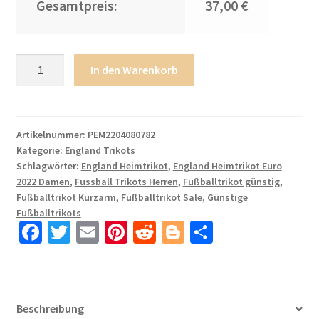
Gesamtpreis:
37,00 €
England
In den Warenkorb
Trikot
Away
Frauen
EM
Artikelnummer:
PEM2204080782
Kategorie:
England Trikots
2022
Schlagwörter:
England Heimtrikot
,
England Heimtrikot Euro
Orange
2022 Damen
,
Fussball Trikots Herren
,
Fußballtrikot günstig
,
Trikotsatz
Fußballtrikot Kurzarm
,
Fußballtrikot Sale
,
Günstige
Kurzarm
Fußballtrikots
+
Fa
T
E
Pi
R
Bl
T
Kurze
ce
wi
m
nt
e
o
ei
Hosen
b
tt
ail
er
d
g
le
SAKA
o
er
es
di
g
n
25
Beschreibung
Menge