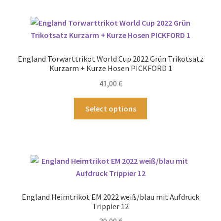
mehrere
Varianten
auf.
Die
Optionen
England Torwarttrikot World Cup 2022 Grün Trikotsatz
können
Kurzarm + Kurze Hosen PICKFORD 1
auf
41,00
€
der
Produktseite
Dieses
Select options
gewählt
Produkt
werden
weist
mehrere
Varianten
auf.
Die
Optionen
England Heimtrikot EM 2022 weiß/blau mit Aufdruck
können
Trippier 12
auf