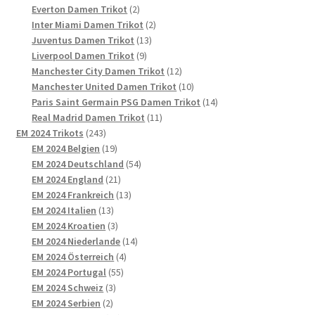
2
Produkte
Everton Damen Trikot
2
Produkte
2
Inter Miami Damen Trikot
2
13
Produkte
Juventus Damen Trikot
13
9
Produkte
Liverpool Damen Trikot
9
Produkte
12
Manchester City Damen Trikot
12
Produkte
10
Manchester United Damen Trikot
10
Produkte
14
Paris Saint Germain PSG Damen Trikot
14
11
Produkte
Real Madrid Damen Trikot
11
243
Produkte
EM 2024 Trikots
243
Produkte
19
EM 2024 Belgien
19
Produkte
54
EM 2024 Deutschland
54
21
Produkte
EM 2024 England
21
Produkte
13
EM 2024 Frankreich
13
13
Produkte
EM 2024 Italien
13
Produkte
3
EM 2024 Kroatien
3
Produkte
14
EM 2024 Niederlande
14
4
Produkte
EM 2024 Österreich
4
55
Produkte
EM 2024 Portugal
55
3
Produkte
EM 2024 Schweiz
3
2
Produkte
EM 2024 Serbien
2