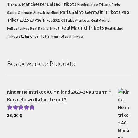
Trikots
Manchester United Trikots
Niederlande Trikots
Paris
Paris Saint-Germain Trikots
PSG
Saint-Germain Auswärtstrikot
Trikot 2022-23
PSG Trikot 2022-23 Fußballtrikots
Real Madrid
Real Madrid Trikots
Fußballtrikot
Real Madrid Trikot
Real Madrid
Trikotsatz für Kinder
Tottenham Hotspur Trikots
Bestbewertete Produkte
Kinder Heimtrikot AC Mailand 2023-24 Kurzarm +
Kurze Hosen Rafael Leao 17
35,00
€
Bewertet mit
5.00
von 5