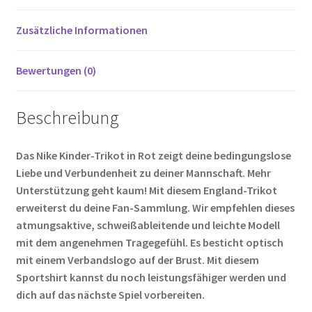
o
t
t
er
k
Zusätzliche Informationen
Bewertungen (0)
Beschreibung
Das Nike Kinder-Trikot in Rot zeigt deine bedingungslose
Liebe und Verbundenheit zu deiner Mannschaft. Mehr
Unterstützung geht kaum! Mit diesem England-Trikot
erweiterst du deine Fan-Sammlung. Wir empfehlen dieses
atmungsaktive, schweißableitende und leichte Modell
mit dem angenehmen Tragegefühl. Es besticht optisch
mit einem Verbandslogo auf der Brust. Mit diesem
Sportshirt kannst du noch leistungsfähiger werden und
dich auf das nächste Spiel vorbereiten.