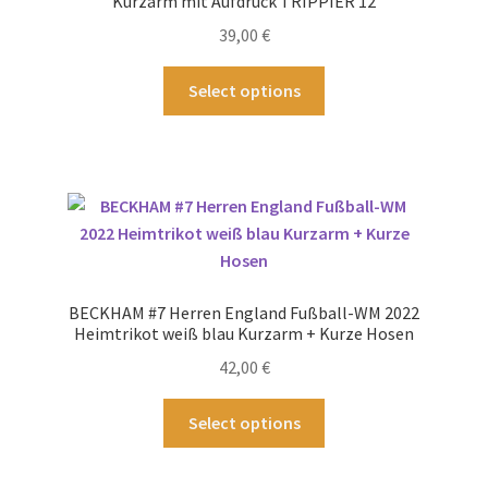
Kurzarm mit Aufdruck TRIPPIER 12
auf
39,00
€
der
Produktseite
Dieses
Select options
gewählt
Produkt
werden
weist
mehrere
Varianten
auf.
Die
Optionen
können
BECKHAM #7 Herren England Fußball-WM 2022
auf
Heimtrikot weiß blau Kurzarm + Kurze Hosen
der
42,00
€
Produktseite
gewählt
Dieses
Select options
werden
Produkt
weist