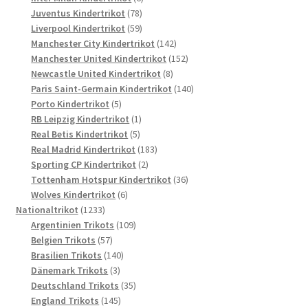
78
Produkte
Juventus Kindertrikot
78
Produkte
59
Liverpool Kindertrikot
59
Produkte
142
Manchester City Kindertrikot
142
Produkte
152
Manchester United Kindertrikot
152
8
Produkte
Newcastle United Kindertrikot
8
Produkte
140
Paris Saint-Germain Kindertrikot
140
5
Produkte
Porto Kindertrikot
5
Produkte
1
RB Leipzig Kindertrikot
1
5
Produkt
Real Betis Kindertrikot
5
Produkte
183
Real Madrid Kindertrikot
183
2
Produkte
Sporting CP Kindertrikot
2
Produkte
36
Tottenham Hotspur Kindertrikot
36
6
Produkte
Wolves Kindertrikot
6
1233
Produkte
Nationaltrikot
1233
Produkte
109
Argentinien Trikots
109
57
Produkte
Belgien Trikots
57
Produkte
140
Brasilien Trikots
140
3
Produkte
Dänemark Trikots
3
Produkte
35
Deutschland Trikots
35
145
Produkte
England Trikots
145