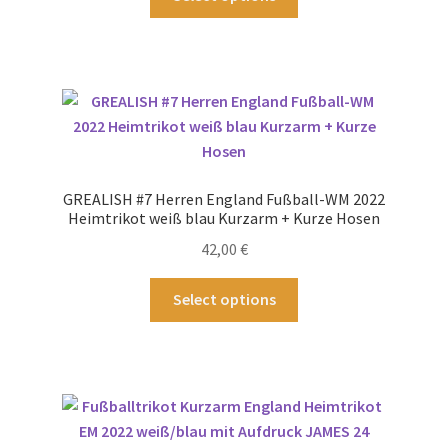
gewählt
Produkt
werden
weist
mehrere
Varianten
auf.
Die
Optionen
können
GREALISH #7 Herren England Fußball-WM 2022
auf
Heimtrikot weiß blau Kurzarm + Kurze Hosen
der
42,00
€
Produktseite
gewählt
Dieses
Select options
werden
Produkt
weist
mehrere
Varianten
auf.
Die