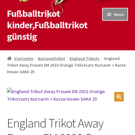
Fußballtrikot
Zur
Zum
Menü
Navigation
Inhalt
kinder,Fußballtrikot
springen
springen
günstig
Start
Startseite
Nationaltrikot
England Trikots
England
Trikot Away Frauen EM 2022 Orange Trikotsatz Kurzarm + Kurze
Blog
Hosen SAKA 25
Kasse
Kontaktiere uns
🔍
Mein Konto
England Trikot Away
Shop