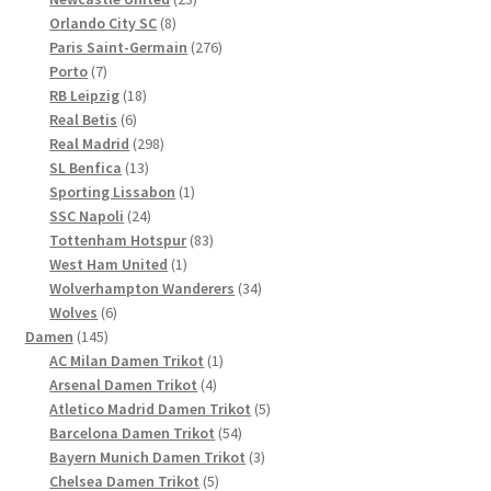
8
Produkte
Orlando City SC
8
Produkte
276
Paris Saint-Germain
276
7
Produkte
Porto
7
Produkte
18
RB Leipzig
18
6
Produkte
Real Betis
6
Produkte
298
Real Madrid
298
13
Produkte
SL Benfica
13
Produkte
1
Sporting Lissabon
1
24
Produkt
SSC Napoli
24
Produkte
83
Tottenham Hotspur
83
1
Produkte
West Ham United
1
Produkt
34
Wolverhampton Wanderers
34
6
Produkte
Wolves
6
145
Produkte
Damen
145
Produkte
1
AC Milan Damen Trikot
1
4
Produkt
Arsenal Damen Trikot
4
Produkte
5
Atletico Madrid Damen Trikot
5
54
Produkte
Barcelona Damen Trikot
54
Produkte
3
Bayern Munich Damen Trikot
3
5
Produkte
Chelsea Damen Trikot
5