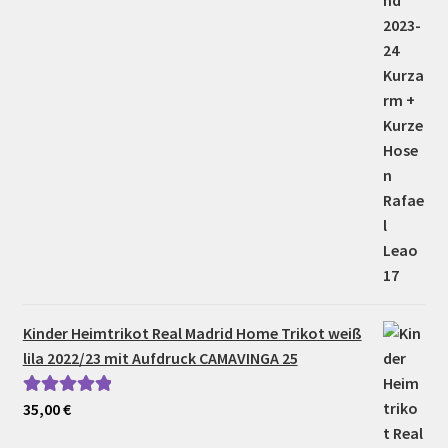
Kinder Heimtrikot Real Madrid Home Trikot weiß
lila 2022/23 mit Aufdruck CAMAVINGA 25
35,00
€
Bewertet mit
5.00
von 5