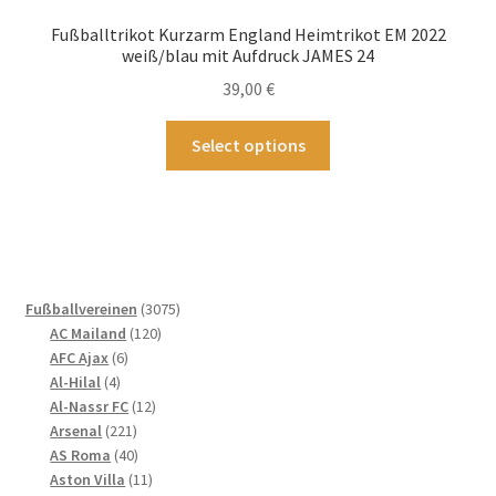
Optionen
Fußballtrikot Kurzarm England Heimtrikot EM 2022
können
weiß/blau mit Aufdruck JAMES 24
auf
39,00
€
der
Produktseite
Dieses
Select options
gewählt
Produkt
werden
weist
mehrere
Varianten
auf.
Die
3075
Fußballvereinen
3075
Optionen
120
Produkte
AC Mailand
120
können
6
Produkte
AFC Ajax
6
4
Produkte
auf
Al-Hilal
4
Produkte
12
Al-Nassr FC
12
der
221
Produkte
Arsenal
221
Produktseite
Produkte
40
AS Roma
40
gewählt
Produkte
11
Aston Villa
11
werden