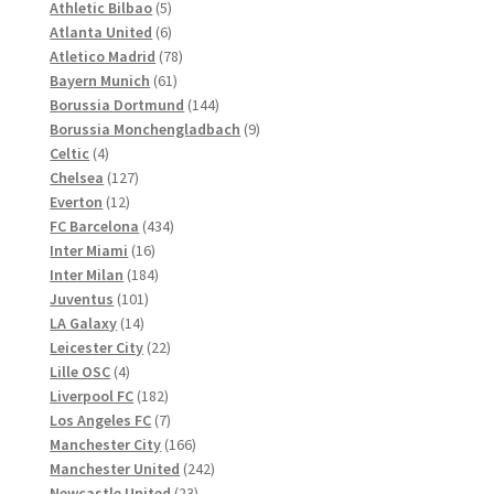
Produkte
5
Athletic Bilbao
5
Produkte
6
Atlanta United
6
Produkte
78
Atletico Madrid
78
61
Produkte
Bayern Munich
61
Produkte
144
Borussia Dortmund
144
Produkte
9
Borussia Monchengladbach
9
4
Produkte
Celtic
4
Produkte
127
Chelsea
127
12
Produkte
Everton
12
Produkte
434
FC Barcelona
434
16
Produkte
Inter Miami
16
Produkte
184
Inter Milan
184
101
Produkte
Juventus
101
14
Produkte
LA Galaxy
14
Produkte
22
Leicester City
22
4
Produkte
Lille OSC
4
Produkte
182
Liverpool FC
182
Produkte
7
Los Angeles FC
7
Produkte
166
Manchester City
166
Produkte
242
Manchester United
242
23
Produkte
Newcastle United
23