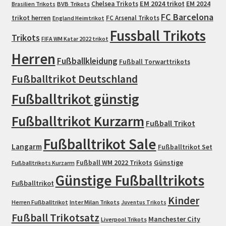
EM 2024 trikot
Chelsea Trikots
EM 2024
Brasilien Trikots
BVB Trikots
FC Barcelona
trikot herren
FC Arsenal Trikots
England Heimtrikot
Fussball Trikots
Trikots
FIFA WM Katar 2022 trikot
Herren
Fußballkleidung
Fußball Torwarttrikots
Fußballtrikot Deutschland
Fußballtrikot günstig
Fußballtrikot Kurzarm
Fußball Trikot
Fußballtrikot Sale
Langarm
Fußballtrikot Set
Fußball WM 2022 Trikots
Günstige
Fußballtrikots Kurzarm
Günstige Fußballtrikots
Fußballtrikot
Kinder
Herren Fußballtrikot
Inter Milan Trikots
Juventus Trikots
Fußball Trikotsatz
Manchester City
Liverpool Trikots