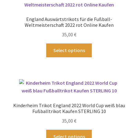
Die
Optionen
England Auswärtstrikots für die Fußball-
können
Weltmeisterschaft 2022 rot Online Kaufen
auf
35,00
€
der
Produktseite
Dieses
Select options
gewählt
Produkt
werden
weist
mehrere
Varianten
auf.
Die
Optionen
Kinderheim Trikot England 2022 World Cup weiß blau
können
Fußballtrikot Kaufen STERLING 10
auf
35,00
€
der
Produktseite
Dieses
Select options