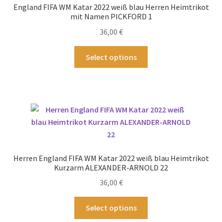
England FIFA WM Katar 2022 weiß blau Herren Heimtrikot
mit Namen PICKFORD 1
36,00
€
Dieses
Select options
Produkt
weist
mehrere
Varianten
auf.
Die
Optionen
können
Herren England FIFA WM Katar 2022 weiß blau Heimtrikot
auf
Kurzarm ALEXANDER-ARNOLD 22
der
36,00
€
Produktseite
gewählt
Dieses
Select options
werden
Produkt