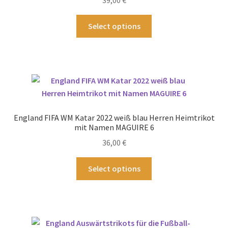
39,00
€
der
Produktseite
Dieses
Select options
gewählt
Produkt
werden
weist
mehrere
Varianten
auf.
Die
Optionen
England FIFA WM Katar 2022 weiß blau Herren Heimtrikot
können
mit Namen MAGUIRE 6
auf
36,00
€
der
Produktseite
Dieses
Select options
gewählt
Produkt
werden
weist
mehrere
Varianten
auf.