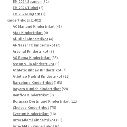
Produkte
32
EM 2024 Spanien
32
2
Produkte
EM 2024 Türkei
2
Produkte
2
EM 2024 Ungarn
2
1402
Produkte
Kindertrikots
1402
Produkte
41
AC Mailand Kindertrikot
41
4
Produkte
Ajax Kindertrikot
4
Produkte
4
Al-Hilal Kindertrikot
4
Produkte
4
Al-Nassr FC Kindertrikot
4
88
Produkte
Arsenal Kindertrikot
88
Produkte
35
AS Roma Kindertrikot
35
Produkte
9
Aston Villa Kindertrikot
9
Produkte
4
Athletic Bilbao Kindertrikot
4
Produkte
21
Atlético Madrid Kindertrikot
21
163
Produkte
Barcelona Kindertrikot
163
Produkte
59
Bayern Munich Kindertrikot
59
7
Produkte
Benfica Kindertrikot
7
Produkte
22
Borussia Dortmund Kindertrikot
22
79
Produkte
Chelsea Kindertrikot
79
16
Produkte
Everton Kindertrikot
16
Produkte
11
Inter Miami Kindertrikot
11
6
Produkte
Inter Milan Kindertrikot
6