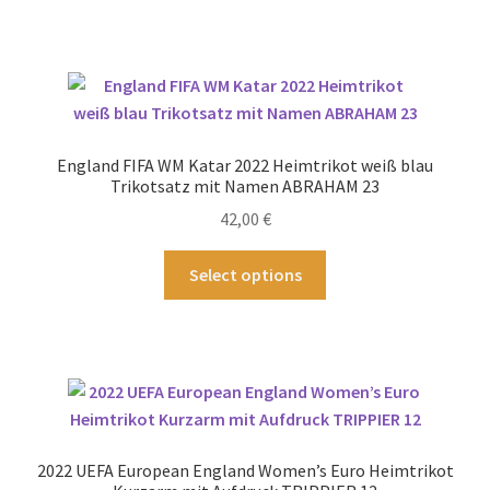
weist
mehrere
Varianten
auf.
Die
Optionen
England FIFA WM Katar 2022 Heimtrikot weiß blau
können
Trikotsatz mit Namen ABRAHAM 23
auf
42,00
€
der
Produktseite
Dieses
Select options
gewählt
Produkt
werden
weist
mehrere
Varianten
auf.
Die
Optionen
2022 UEFA European England Women’s Euro Heimtrikot
können