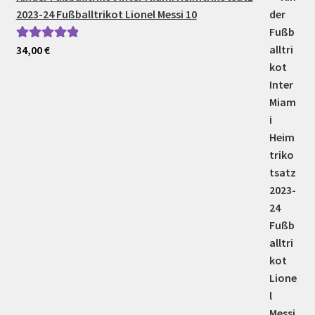
2023-24 Fußballtrikot Lionel Messi 10
34,00
€
Bewertet mit
5.00
von 5