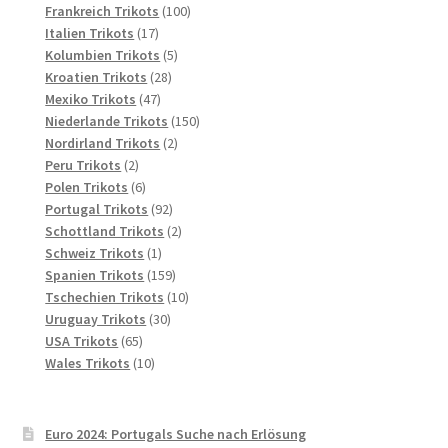
Produkte
100
Frankreich Trikots
100
17
Produkte
Italien Trikots
17
Produkte
5
Kolumbien Trikots
5
28
Produkte
Kroatien Trikots
28
47
Produkte
Mexiko Trikots
47
Produkte
150
Niederlande Trikots
150
2
Produkte
Nordirland Trikots
2
2
Produkte
Peru Trikots
2
Produkte
6
Polen Trikots
6
Produkte
92
Portugal Trikots
92
Produkte
2
Schottland Trikots
2
1
Produkte
Schweiz Trikots
1
Produkt
159
Spanien Trikots
159
Produkte
10
Tschechien Trikots
10
30
Produkte
Uruguay Trikots
30
65
Produkte
USA Trikots
65
Produkte
10
Wales Trikots
10
Produkte
Euro 2024: Portugals Suche nach Erlösung