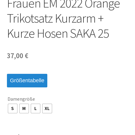
Frauen EM 2022 Orange
Startseite – English
Trikotsatz Kurzarm +
Warenkorb
Kurze Hosen SAKA 25
37,00
€
Größentabelle
Damengröße
S
M
L
XL