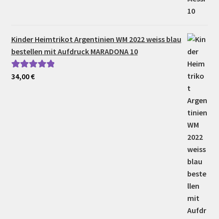
Kinder Heimtrikot Argentinien WM 2022 weiss blau
bestellen mit Aufdruck MARADONA 10
34,00
€
Bewertet mit
5.00
von 5