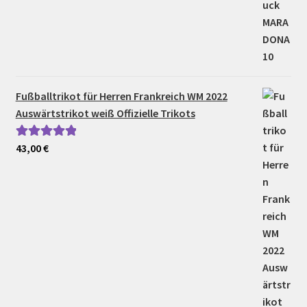
Fußballtrikot für Herren Frankreich WM 2022
Auswärtstrikot weiß Offizielle Trikots
43,00
€
Bewertet mit
5.00
von 5