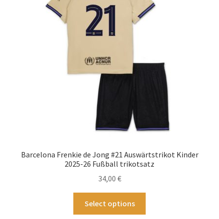
Optionen
können
auf
der
Produktseite
gewählt
werden
Barcelona Frenkie de Jong #21 Auswärtstrikot Kinder
2025-26 Fußball trikotsatz
34,00
€
Dieses
Select options
Produkt