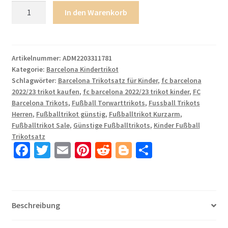
FC
In den Warenkorb
Barcelona
Kinderheim
Trikot
2022/23
Artikelnummer:
ADM2203311781
Kategorie:
Barcelona Kindertrikot
Trikotsatz
Schlagwörter:
Barcelona Trikotsatz für Kinder
,
fc barcelona
Navy
2022/23 trikot kaufen
,
fc barcelona 2022/23 trikot kinder
,
FC
Blau
Barcelona Trikots
,
Fußball Torwarttrikots
,
Fussball Trikots
Billige
Herren
,
Fußballtrikot günstig
,
Fußballtrikot Kurzarm
,
FußballTrikots
Fußballtrikot Sale
,
Günstige Fußballtrikots
,
Kinder Fußball
Menge
Trikotsatz
Fa
T
E
Pi
R
Bl
T
ce
wi
m
nt
e
o
ei
b
tt
ail
er
d
g
le
o
er
es
di
g
n
Beschreibung
o
t
t
er