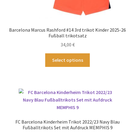
Barcelona Marcus Rashford #14 3rd trikot Kinder 2025-26
Fußball trikotsatz
34,00
€
Dieses
Select options
Produkt
weist
mehrere
Varianten
auf.
Die
Optionen
können
FC Barcelona Kinderheim Trikot 2022/23 Navy Blau
auf
Fußballtrikots Set mit Aufdruck MEMPHIS 9
der