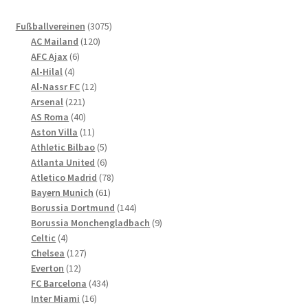
auf.
Die
3075
Fußballvereinen
3075
Optionen
120
Produkte
AC Mailand
120
können
6
Produkte
AFC Ajax
6
4
Produkte
auf
Al-Hilal
4
Produkte
12
Al-Nassr FC
12
der
221
Produkte
Arsenal
221
Produktseite
Produkte
40
AS Roma
40
gewählt
Produkte
11
Aston Villa
11
werden
Produkte
5
Athletic Bilbao
5
Produkte
6
Atlanta United
6
Produkte
78
Atletico Madrid
78
61
Produkte
Bayern Munich
61
Produkte
144
Borussia Dortmund
144
Produkte
9
Borussia Monchengladbach
9
4
Produkte
Celtic
4
Produkte
127
Chelsea
127
12
Produkte
Everton
12
Produkte
434
FC Barcelona
434
16
Produkte
Inter Miami
16