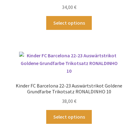
34,00
€
Dieses
Select options
Produkt
weist
mehrere
Varianten
auf.
Die
Optionen
können
Kinder FC Barcelona 22-23 Auswärtstrikot Goldene
auf
Grundfarbe Trikotsatz RONALDINHO 10
der
38,00
€
Produktseite
gewählt
Dieses
Select options
werden
Produkt
weist
mehrere