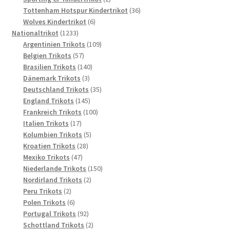
Produkte
36
Tottenham Hotspur Kindertrikot
36
6
Produkte
Wolves Kindertrikot
6
1233
Produkte
Nationaltrikot
1233
Produkte
109
Argentinien Trikots
109
57
Produkte
Belgien Trikots
57
Produkte
140
Brasilien Trikots
140
3
Produkte
Dänemark Trikots
3
Produkte
35
Deutschland Trikots
35
145
Produkte
England Trikots
145
Produkte
100
Frankreich Trikots
100
17
Produkte
Italien Trikots
17
Produkte
5
Kolumbien Trikots
5
28
Produkte
Kroatien Trikots
28
47
Produkte
Mexiko Trikots
47
Produkte
150
Niederlande Trikots
150
2
Produkte
Nordirland Trikots
2
2
Produkte
Peru Trikots
2
Produkte
6
Polen Trikots
6
Produkte
92
Portugal Trikots
92
Produkte
2
Schottland Trikots
2