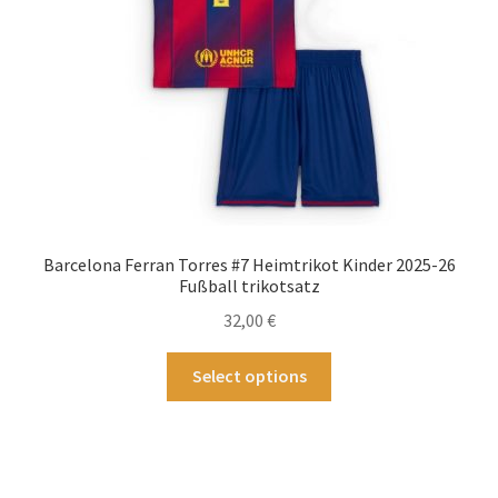
Produktseite
gewählt
werden
Barcelona Ferran Torres #7 Heimtrikot Kinder 2025-26
Fußball trikotsatz
32,00
€
Dieses
Select options
Produkt
weist
mehrere
Varianten