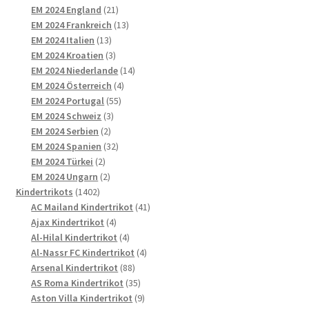
21
Produkte
EM 2024 England
21
Produkte
13
EM 2024 Frankreich
13
13
Produkte
EM 2024 Italien
13
Produkte
3
EM 2024 Kroatien
3
Produkte
14
EM 2024 Niederlande
14
4
Produkte
EM 2024 Österreich
4
55
Produkte
EM 2024 Portugal
55
3
Produkte
EM 2024 Schweiz
3
2
Produkte
EM 2024 Serbien
2
Produkte
32
EM 2024 Spanien
32
2
Produkte
EM 2024 Türkei
2
Produkte
2
EM 2024 Ungarn
2
1402
Produkte
Kindertrikots
1402
Produkte
41
AC Mailand Kindertrikot
41
4
Produkte
Ajax Kindertrikot
4
Produkte
4
Al-Hilal Kindertrikot
4
Produkte
4
Al-Nassr FC Kindertrikot
4
88
Produkte
Arsenal Kindertrikot
88
Produkte
35
AS Roma Kindertrikot
35
Produkte
9
Aston Villa Kindertrikot
9