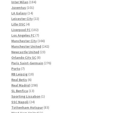
Produkte
184
Inter Milan
184
101
Produkte
Juventus
101
14
Produkte
LA Galaxy
14
Produkte
22
Leicester City
22
4
Produkte
Lille OSC
4
Produkte
182
Liverpool FC
182
Produkte
7
Los Angeles FC
7
Produkte
166
Manchester City
166
Produkte
242
Manchester United
242
23
Produkte
Newcastle United
23
8
Produkte
Orlando City SC
8
Produkte
276
Paris Saint-Germain
276
7
Produkte
Porto
7
Produkte
18
RB Leipzig
18
6
Produkte
Real Betis
6
Produkte
298
Real Madrid
298
13
Produkte
SL Benfica
13
Produkte
1
Sporting Lissabon
1
24
Produkt
SSC Napoli
24
Produkte
83
Tottenham Hotspur
83
1
Produkte
West Ham United
1