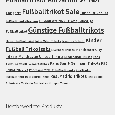
Fußball Trikot
Fußballtrikot Sale
Langarm
Fußballtrikot Set
Fußball WM 2022 Trikots
Günstige
Fußballtrikots Kurzarm
Günstige Fußballtrikots
Fußballtrikot
Kinder
Herren Fußballtrikot
Inter Milan Trikots
Juventus Trikots
Fußball Trikotsatz
Manchester City
Liverpool Trikots
Trikots
Manchester United Trikots
Niederlande Trikots
Paris
Paris Saint-Germain Trikots
PSG
Saint-Germain Auswärtstrikot
Trikot 2022-23
PSG Trikot 2022-23 Fußballtrikots
Real Madrid
Real Madrid Trikots
Fußballtrikot
Real Madrid Trikot
Real Madrid
Trikotsatz für Kinder
Tottenham Hotspur Trikots
Bestbewertete Produkte