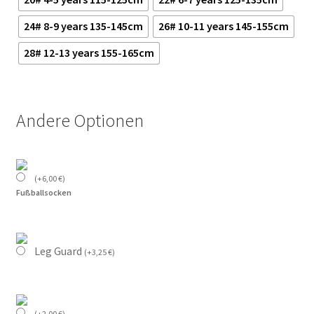
24# 8-9 years 135-145cm
26# 10-11 years 145-155cm
28# 12-13 years 155-165cm
Andere Optionen
(
+
6,00
€
)
Fußballsocken
Leg Guard
(
+
3,25
€
)
(
+
2,00
€
)