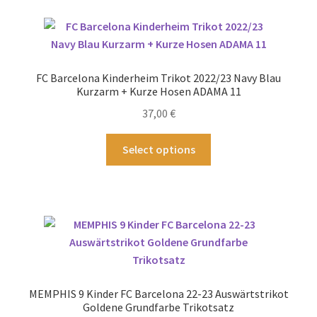
Varianten
auf.
Die
Optionen
FC Barcelona Kinderheim Trikot 2022/23 Navy Blau
können
Kurzarm + Kurze Hosen ADAMA 11
auf
37,00
€
der
Produktseite
Dieses
Select options
gewählt
Produkt
werden
weist
mehrere
Varianten
auf.
Die
Optionen
können
MEMPHIS 9 Kinder FC Barcelona 22-23 Auswärtstrikot
auf
Goldene Grundfarbe Trikotsatz