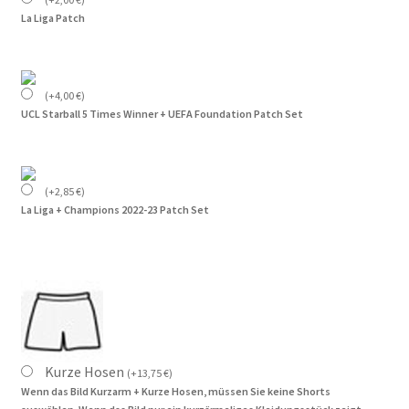
La Liga Patch
(
+
4,00
€
)
UCL Starball 5 Times Winner + UEFA Foundation Patch Set
(
+
2,85
€
)
La Liga + Champions 2022-23 Patch Set
Kurze Hosen
(
+
13,75
€
)
Wenn das Bild Kurzarm + Kurze Hosen, müssen Sie keine Shorts