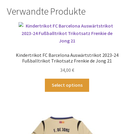
Verwandte Produkte
Kindertrikot FC Barcelona Auswärtstrikot 2023-24
Fußballtrikot Trikotsatz Frenkie de Jong 21
34,00
€
Dieses
Select options
Produkt
weist
mehrere
Varianten
auf.
Die