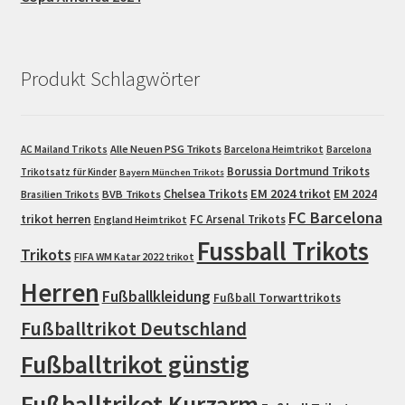
Produkt Schlagwörter
Alle Neuen PSG Trikots
AC Mailand Trikots
Barcelona Heimtrikot
Barcelona
Borussia Dortmund Trikots
Trikotsatz für Kinder
Bayern München Trikots
EM 2024 trikot
Chelsea Trikots
EM 2024
Brasilien Trikots
BVB Trikots
FC Barcelona
trikot herren
FC Arsenal Trikots
England Heimtrikot
Fussball Trikots
Trikots
FIFA WM Katar 2022 trikot
Herren
Fußballkleidung
Fußball Torwarttrikots
Fußballtrikot Deutschland
Fußballtrikot günstig
Fußballtrikot Kurzarm