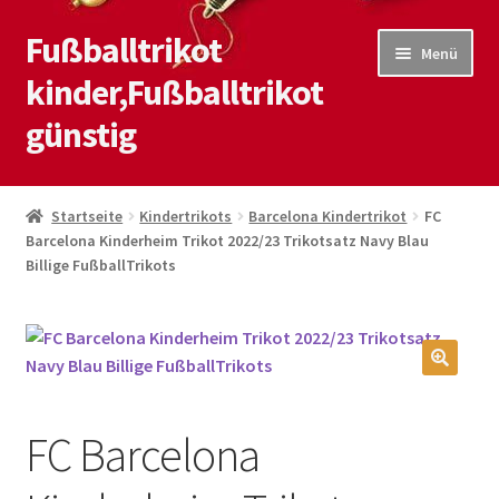
Fußballtrikot
Zur
Zum
Menü
Navigation
Inhalt
kinder,Fußballtrikot
springen
springen
günstig
Start
Startseite
Kindertrikots
Barcelona Kindertrikot
FC
Barcelona Kinderheim Trikot 2022/23 Trikotsatz Navy Blau
Blog
Billige FußballTrikots
Kasse
Kontaktiere uns
🔍
Mein Konto
FC Barcelona
Shop