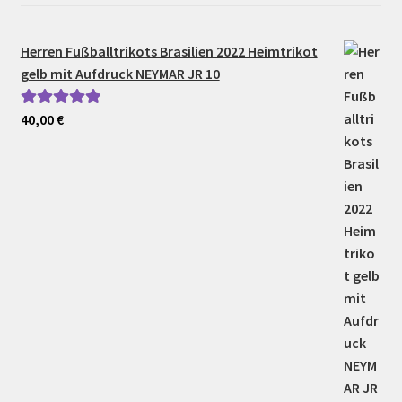
Herren Fußballtrikots Brasilien 2022 Heimtrikot
gelb mit Aufdruck NEYMAR JR 10
40,00
€
Bewertet mit
5.00
von 5