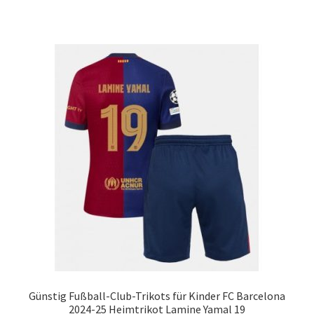
weist
mehrere
Varianten
auf.
Die
Optionen
können
auf
der
Produktseite
gewählt
werden
Günstig Fußball-Club-Trikots für Kinder FC Barcelona
2024-25 Heimtrikot Lamine Yamal 19