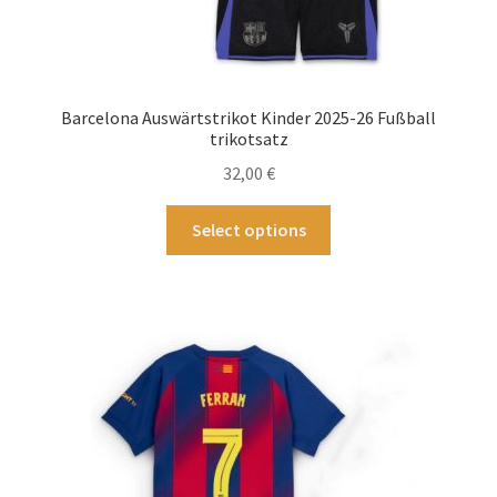
Barcelona Auswärtstrikot Kinder 2025-26 Fußball
trikotsatz
32,00
€
Dieses
Select options
Produkt
weist
mehrere
Varianten
auf.
Die
Optionen
können
auf
der