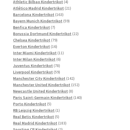
Produkte
4
Athletic Bilbao Kindertrikot
4
Produkte
21
Atlético Madrid Kindertrikot
21
163
Produkte
Barcelona Kindertrikot
163
Produkte
59
Bayern Munich Kindertrikot
59
7
Produkte
Benfica Kindertrikot
7
Produkte
22
Borussia Dortmund Kindertrikot
22
79
Produkte
Chelsea Kindertrikot
79
16
Produkte
Everton Kindertrikot
16
Produkte
11
Inter Miami Kindertrikot
11
6
Produkte
Inter Milan Kindertrikot
6
78
Produkte
Juventus Kindertrikot
78
Produkte
59
Liverpool Kindertrikot
59
Produkte
142
Manchester City Kindertrikot
142
Produkte
152
Manchester United Kindertrikot
152
8
Produkte
Newcastle United Kindertrikot
8
Produkte
140
Paris Saint-Germain Kindertrikot
140
5
Produkte
Porto Kindertrikot
5
Produkte
1
RB Leipzig Kindertrikot
1
5
Produkt
Real Betis Kindertrikot
5
Produkte
183
Real Madrid Kindertrikot
183
2
Produkte
Sporting CP Kindertrikot
2