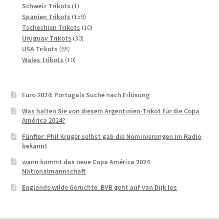
1
Produkte
Schweiz Trikots
1
Produkt
159
Spanien Trikots
159
Produkte
10
Tschechien Trikots
10
30
Produkte
Uruguay Trikots
30
65
Produkte
USA Trikots
65
Produkte
10
Wales Trikots
10
Produkte
Euro 2024: Portugals Suche nach Erlösung
Was halten Sie von diesem Argentinien-Trikot für die Copa
América 2024?
Fünfter: Phil Krüger selbst gab die Nominierungen im Radio
bekannt
wann kommt das neue Copa América 2024
Nationalmannschaft
Englands wilde Gerüchte: BVB geht auf van Dijk los