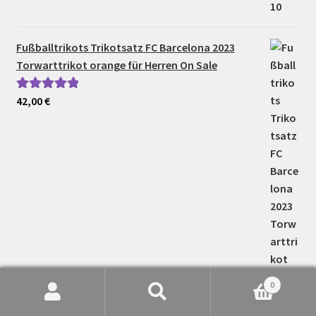
Fußballtrikots Trikotsatz FC Barcelona 2023
Torwarttrikot orange für Herren On Sale
42,00
€
Bewertet mit
5.00
von 5
0
Suche
Suchen