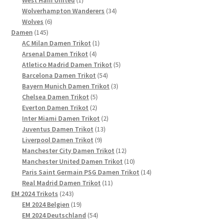
Produkt
34
Wolverhampton Wanderers
34
6
Produkte
Wolves
6
145
Produkte
Damen
145
Produkte
1
AC Milan Damen Trikot
1
4
Produkt
Arsenal Damen Trikot
4
Produkte
5
Atletico Madrid Damen Trikot
5
54
Produkte
Barcelona Damen Trikot
54
Produkte
3
Bayern Munich Damen Trikot
3
5
Produkte
Chelsea Damen Trikot
5
2
Produkte
Everton Damen Trikot
2
Produkte
2
Inter Miami Damen Trikot
2
13
Produkte
Juventus Damen Trikot
13
9
Produkte
Liverpool Damen Trikot
9
Produkte
12
Manchester City Damen Trikot
12
Produkte
10
Manchester United Damen Trikot
10
Produkte
14
Paris Saint Germain PSG Damen Trikot
14
11
Produkte
Real Madrid Damen Trikot
11
243
Produkte
EM 2024 Trikots
243
Produkte
19
EM 2024 Belgien
19
Produkte
54
EM 2024 Deutschland
54