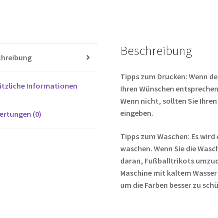
ce
wi
b
tt
o
er
Beschreibung
o
chreibung
k
Tipps zum Drucken: Wenn de
tzliche Informationen
Ihren Wünschen entsprechen,
Wenn nicht, sollten Sie Ih
eingeben.
ertungen (0)
Tipps zum Waschen: Es wird 
waschen. Wenn Sie die Wasc
daran, Fußballtrikots umzud
Maschine mit kaltem Wasser
um die Farben besser zu sch