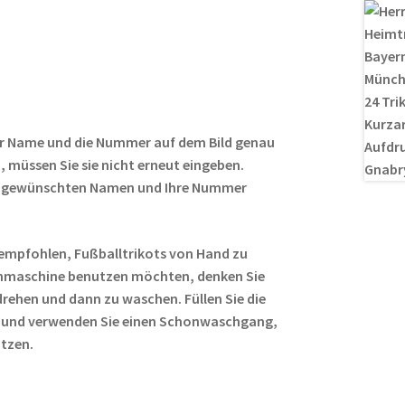
m
nt
e
o
ei
ail
er
d
g
le
es
di
g
n
t
t
er
r Name und die Nummer auf dem Bild genau
 müssen Sie sie nicht erneut eingeben.
ren gewünschten Namen und Ihre Nummer
empfohlen, Fußballtrikots von Hand zu
hmaschine benutzen möchten, denken Sie
rehen und dann zu waschen. Füllen Sie die
 und verwenden Sie einen Schonwaschgang,
ützen.