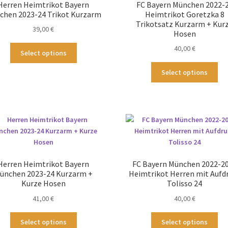
Herren Heimtrikot Bayern
FC Bayern München 2022-
auf
au
chen 2023-24 Trikot Kurzarm
Heimtrikot Goretzka 8
der
der
Trikotsatz Kurzarm + Kur
39,00
€
Produktseite
Pro
Hosen
gewählt
ge
Dieses
40,00
€
Select options
werden
we
Produkt
Die
weist
Select options
Pr
mehrere
wei
Varianten
me
auf.
Var
Die
auf
Optionen
Die
können
Op
auf
kö
der
Herren Heimtrikot Bayern
FC Bayern München 2022-2
au
Produktseite
ünchen 2023-24 Kurzarm +
Heimtrikot Herren mit Aufd
der
gewählt
Kurze Hosen
Tolisso 24
Pro
werden
41,00
€
40,00
€
ge
we
Dieses
Die
Select options
Select options