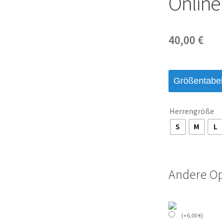
Online
40,00
€
Größentabel
Herrengröße
S
M
L
Andere O
(
+
6,00
€
)