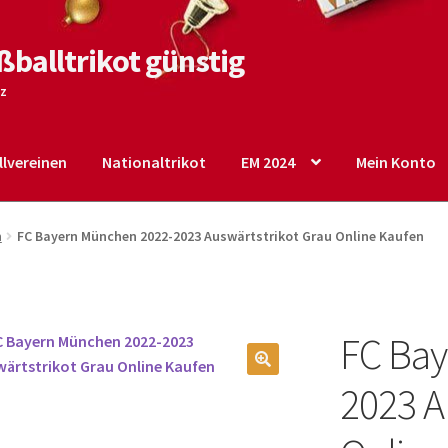
ßballtrikot günstig
tz
lvereinen
Nationaltrikot
EM 2024
Mein Konto
o
Shop
Startseite – English
Warenkorb
h
FC Bayern München 2022-2023 Auswärtstrikot Grau Online Kaufen
FC Bay
🔍
2023 A