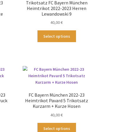
23
Trikotsatz FC Bayern München
f
auf
Heimtrikot 2022-2023 Herren
der
ze
Lewandowski 9
duktseite
Produktseite
40,00
€
wählt
gewählt
rden
werden
Dieses
Select options
ses
Produkt
odukt
weist
st
mehrere
hrere
Varianten
ianten
auf.
.
Die
Optionen
tionen
können
nnen
auf
023
FC Bayern München 2022-23
f
der
ruck
Heimtrikot Pavard 5 Trikotsatz
Produktseite
Kurzarm + Kurze Hosen
duktseite
gewählt
40,00
€
wählt
werden
rden
ses
Dieses
Select options