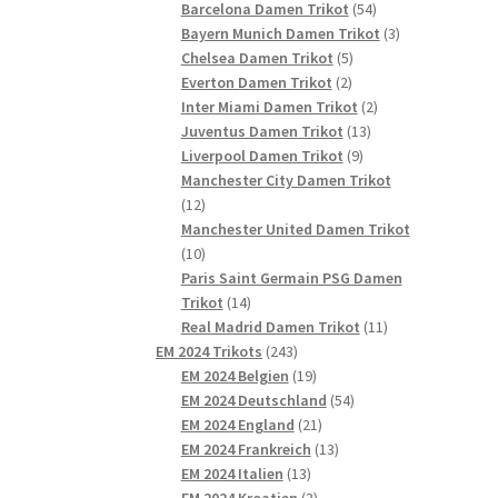
54
Produkte
Barcelona Damen Trikot
54
Produkte
3
Bayern Munich Damen Trikot
3
5
Produkte
Chelsea Damen Trikot
5
2
Produkte
Everton Damen Trikot
2
Produkte
2
Inter Miami Damen Trikot
2
13
Produkte
Juventus Damen Trikot
13
9
Produkte
Liverpool Damen Trikot
9
Produkte
Manchester City Damen Trikot
12
12
Produkte
Manchester United Damen Trikot
10
10
Produkte
Paris Saint Germain PSG Damen
14
Trikot
14
Produkte
11
Real Madrid Damen Trikot
11
243
Produkte
EM 2024 Trikots
243
Produkte
19
EM 2024 Belgien
19
Produkte
54
EM 2024 Deutschland
54
21
Produkte
EM 2024 England
21
Produkte
13
EM 2024 Frankreich
13
13
Produkte
EM 2024 Italien
13
Produkte
3
EM 2024 Kroatien
3