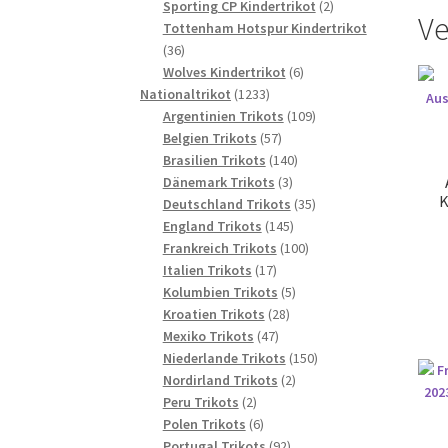
2
Produkte
Sporting CP Kindertrikot
2
Ve
Produkte
Tottenham Hotspur Kindertrikot
36
36
Produkte
6
Wolves Kindertrikot
6
1233
Produkte
Nationaltrikot
1233
Produkte
109
Argentinien Trikots
109
57
Produkte
Belgien Trikots
57
Produkte
140
Brasilien Trikots
140
3
Produkte
Dänemark Trikots
3
K
Produkte
35
Deutschland Trikots
35
145
Produkte
England Trikots
145
Produkte
100
Frankreich Trikots
100
17
Produkte
Italien Trikots
17
Produkte
5
Kolumbien Trikots
5
28
Produkte
Kroatien Trikots
28
47
Produkte
Mexiko Trikots
47
Produkte
150
Niederlande Trikots
150
2
Produkte
Nordirland Trikots
2
2
Produkte
Peru Trikots
2
Produkte
6
Polen Trikots
6
Produkte
92
Portugal Trikots
92