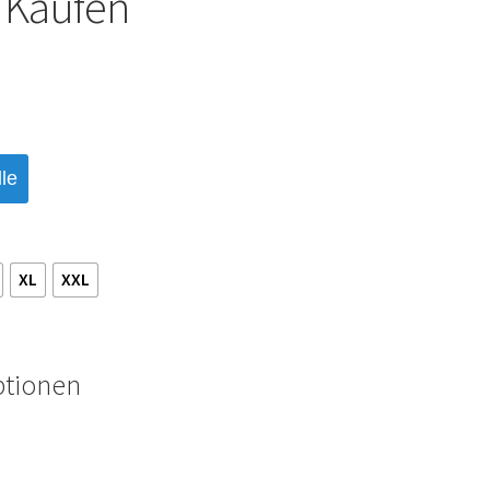
 Kaufen
le
XL
XXL
ptionen