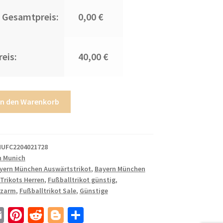
 Gesamtpreis:
0,00 €
eis:
40,00 €
In den Warenkorb
UFC2204021728
n Munich
yern München Auswärtstrikot
,
Bayern München
 Trikots Herren
,
Fußballtrikot günstig
,
rzarm
,
Fußballtrikot Sale
,
Günstige
E
Pi
R
Bl
T