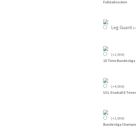
Fußballsocken
Leg Guard
(
+
(
+
2,00
€
)
10 Time Bundesliga
(
+
4,00
€
)
UCL Starball 6 Time
(
+
3,00
€
)
Bundesliga Champio