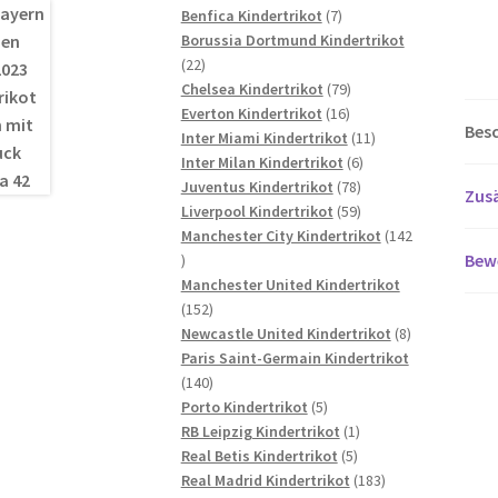
7
Produkte
Benfica Kindertrikot
7
Produkte
Borussia Dortmund Kindertrikot
22
22
Produkte
79
Chelsea Kindertrikot
79
16
Produkte
Everton Kindertrikot
16
Bes
Produkte
11
Inter Miami Kindertrikot
11
6
Produkte
Inter Milan Kindertrikot
6
78
Produkte
Juventus Kindertrikot
78
Zusä
Produkte
59
Liverpool Kindertrikot
59
Produkte
Manchester City Kindertrikot
142
Bew
142
Produkte
Manchester United Kindertrikot
152
152
Produkte
8
Newcastle United Kindertrikot
8
Produkte
Paris Saint-Germain Kindertrikot
140
140
Produkte
5
Porto Kindertrikot
5
Produkte
1
RB Leipzig Kindertrikot
1
5
Produkt
Real Betis Kindertrikot
5
Produkte
183
Real Madrid Kindertrikot
183