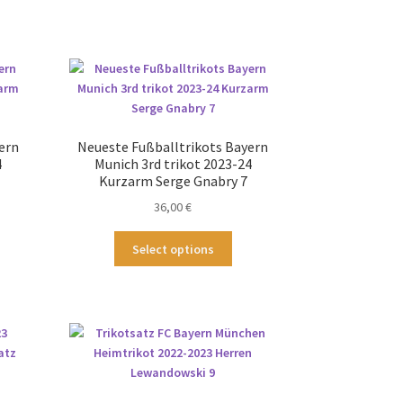
ern
Neueste Fußballtrikots Bayern
4
Munich 3rd trikot 2023-24
Kurzarm Serge Gnabry 7
36,00
€
ses
Dieses
Select options
odukt
Produkt
st
weist
hrere
mehrere
ianten
Varianten
.
auf.
Die
tionen
Optionen
nnen
können