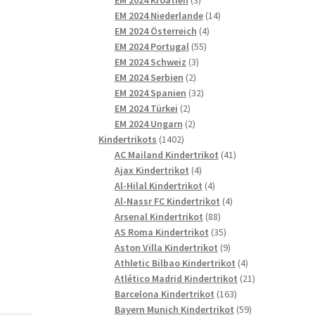
Produkte
14
EM 2024 Niederlande
14
4
Produkte
EM 2024 Österreich
4
55
Produkte
EM 2024 Portugal
55
3
Produkte
EM 2024 Schweiz
3
2
Produkte
EM 2024 Serbien
2
Produkte
32
EM 2024 Spanien
32
2
Produkte
EM 2024 Türkei
2
Produkte
2
EM 2024 Ungarn
2
1402
Produkte
Kindertrikots
1402
Produkte
41
AC Mailand Kindertrikot
41
4
Produkte
Ajax Kindertrikot
4
Produkte
4
Al-Hilal Kindertrikot
4
Produkte
4
Al-Nassr FC Kindertrikot
4
88
Produkte
Arsenal Kindertrikot
88
Produkte
35
AS Roma Kindertrikot
35
Produkte
9
Aston Villa Kindertrikot
9
Produkte
4
Athletic Bilbao Kindertrikot
4
Produkte
21
Atlético Madrid Kindertrikot
21
163
Produkte
Barcelona Kindertrikot
163
Produkte
59
Bayern Munich Kindertrikot
59