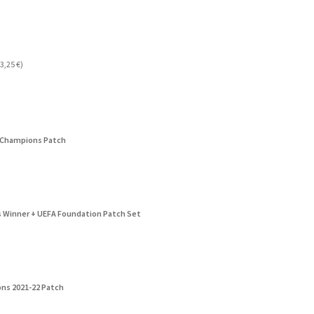
3,25
€
)
 Champions Patch
s Winner + UEFA Foundation Patch Set
ns 2021-22 Patch