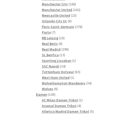
Produkte
166
Manchester City
166
Produkte
242
Manchester United
242
23
Produkte
Newcastle United
23
8
Produkte
Orlando City SC
8
Produkte
276
Paris Saint-Germain
276
7
Produkte
Porto
7
Produkte
18
RB Leipzig
18
6
Produkte
Real Betis
6
Produkte
298
Real Madrid
298
13
Produkte
SL Benfica
13
Produkte
1
Sporting Lissabon
1
24
Produkt
SSC Napoli
24
Produkte
83
Tottenham Hotspur
83
1
Produkte
West Ham United
1
Produkt
34
Wolverhampton Wanderers
34
6
Produkte
Wolves
6
145
Produkte
Damen
145
Produkte
1
AC Milan Damen Trikot
1
4
Produkt
Arsenal Damen Trikot
4
Produkte
5
Atletico Madrid Damen Trikot
5