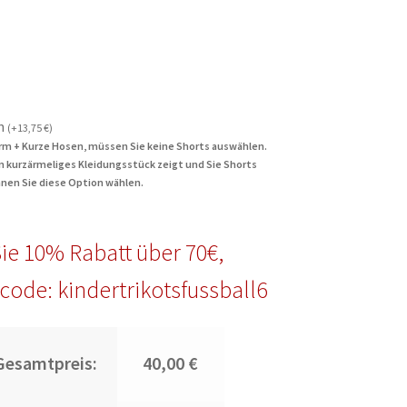
n
(
+
13,75
€
)
rm + Kurze Hosen, müssen Sie keine Shorts auswählen.
in kurzärmeliges Kleidungsstück zeigt und Sie Shorts
nen Sie diese Option wählen.
ie 10% Rabatt über 70€,
code: kindertrikotsfussball6
Gesamtpreis:
40,00 €