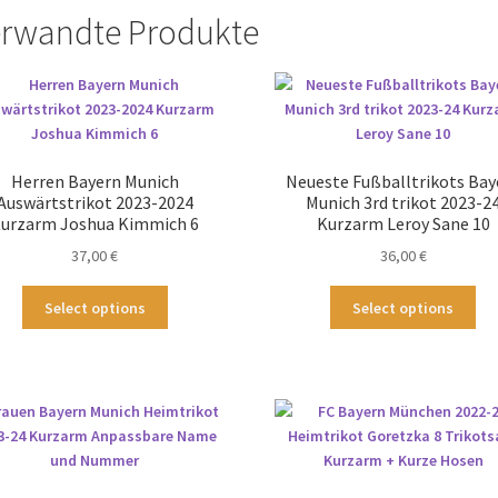
rwandte Produkte
Herren Bayern Munich
Neueste Fußballtrikots Bay
Auswärtstrikot 2023-2024
Munich 3rd trikot 2023-2
urzarm Joshua Kimmich 6
Kurzarm Leroy Sane 10
37,00
€
36,00
€
Dieses
Die
Select options
Select options
Produkt
Pr
weist
wei
mehrere
me
Varianten
Var
auf.
auf
Die
Die
Optionen
Op
können
kö