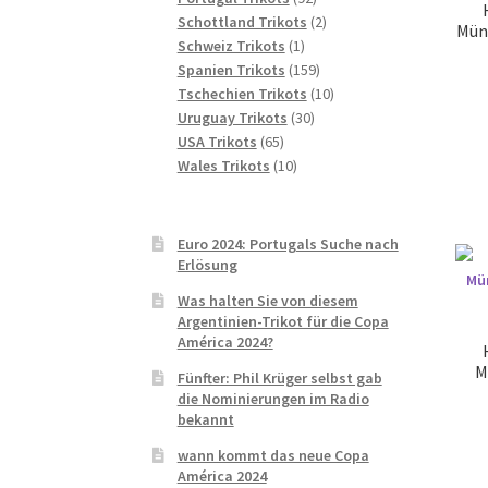
Produkte
2
Schottland Trikots
2
Mün
1
Produkte
Schweiz Trikots
1
Produkt
159
Spanien Trikots
159
Produkte
10
Tschechien Trikots
10
30
Produkte
Uruguay Trikots
30
65
Produkte
USA Trikots
65
Produkte
10
Wales Trikots
10
Produkte
Euro 2024: Portugals Suche nach
Erlösung
Was halten Sie von diesem
Argentinien-Trikot für die Copa
América 2024?
M
Fünfter: Phil Krüger selbst gab
die Nominierungen im Radio
bekannt
wann kommt das neue Copa
América 2024