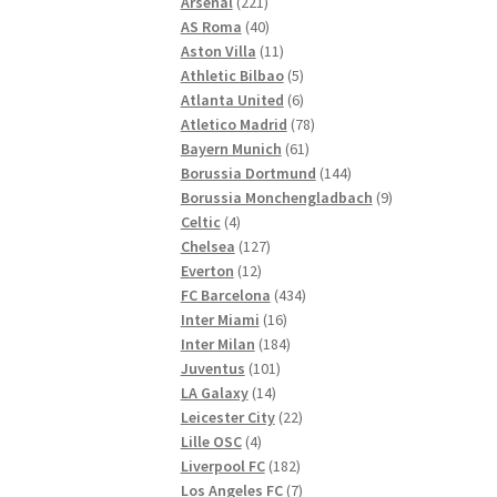
221
Produkte
Arsenal
221
Produkte
40
AS Roma
40
Produkte
11
Aston Villa
11
Produkte
5
Athletic Bilbao
5
Produkte
6
Atlanta United
6
Produkte
78
Atletico Madrid
78
61
Produkte
Bayern Munich
61
Produkte
144
Borussia Dortmund
144
Produkte
9
Borussia Monchengladbach
9
4
Produkte
Celtic
4
Produkte
127
Chelsea
127
12
Produkte
Everton
12
Produkte
434
FC Barcelona
434
16
Produkte
Inter Miami
16
Produkte
184
Inter Milan
184
101
Produkte
Juventus
101
14
Produkte
LA Galaxy
14
Produkte
22
Leicester City
22
4
Produkte
Lille OSC
4
Produkte
182
Liverpool FC
182
Produkte
7
Los Angeles FC
7