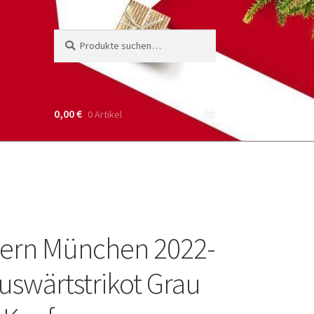
Suche
Suchen
nach:
0,00
€
0 Artikel
ern München 2022-
uswärtstrikot Grau