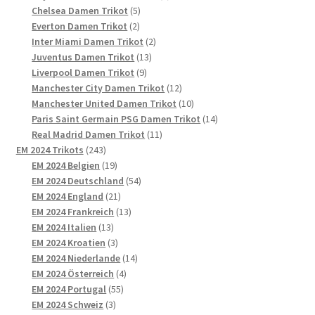
5
Produkte
Chelsea Damen Trikot
5
2
Produkte
Everton Damen Trikot
2
Produkte
2
Inter Miami Damen Trikot
2
13
Produkte
Juventus Damen Trikot
13
9
Produkte
Liverpool Damen Trikot
9
Produkte
12
Manchester City Damen Trikot
12
Produkte
10
Manchester United Damen Trikot
10
Produkte
14
Paris Saint Germain PSG Damen Trikot
14
11
Produkte
Real Madrid Damen Trikot
11
243
Produkte
EM 2024 Trikots
243
Produkte
19
EM 2024 Belgien
19
Produkte
54
EM 2024 Deutschland
54
21
Produkte
EM 2024 England
21
Produkte
13
EM 2024 Frankreich
13
13
Produkte
EM 2024 Italien
13
Produkte
3
EM 2024 Kroatien
3
Produkte
14
EM 2024 Niederlande
14
4
Produkte
EM 2024 Österreich
4
55
Produkte
EM 2024 Portugal
55
3
Produkte
EM 2024 Schweiz
3