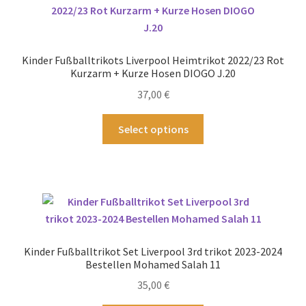
Die
Optionen
können
Kinder Fußballtrikots Liverpool Heimtrikot 2022/23 Rot
auf
Kurzarm + Kurze Hosen DIOGO J.20
der
37,00
€
Produktseite
gewählt
Dieses
Select options
werden
Produkt
weist
mehrere
Varianten
auf.
Die
Optionen
Kinder Fußballtrikot Set Liverpool 3rd trikot 2023-2024
können
Bestellen Mohamed Salah 11
auf
35,00
€
der