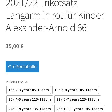
2021/22 Trikotsatz
Startseite – English
Langarm in rot für Kinder
Warenkorb
Alexander-Arnold 66
35,00
€
Größentabelle
Kindergröße
16# 2-3 years 85-105cm
18# 3-4 years 105-115cm
20# 4-5 years 115-125cm
22# 6-7 years 125-135cm
24# 8-9 years 135-145cm
26# 10-11 years 145-155cm