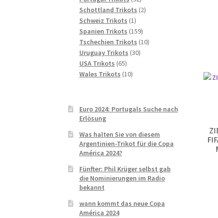
Produkte
2
Schottland Trikots
2
1
Produkte
Schweiz Trikots
1
Produkt
159
Spanien Trikots
159
Produkte
10
Tschechien Trikots
10
30
Produkte
Uruguay Trikots
30
65
Produkte
USA Trikots
65
Produkte
10
Wales Trikots
10
Produkte
Euro 2024: Portugals Suche nach
Erlösung
ZI
Was halten Sie von diesem
FIF
Argentinien-Trikot für die Copa
América 2024?
Fünfter: Phil Krüger selbst gab
die Nominierungen im Radio
bekannt
wann kommt das neue Copa
América 2024