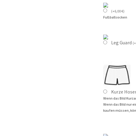
(
+
6,00
€
)
Fußballsocken
Leg Guard
(
+
Kurze Hose
Wenn das Bild Kurza
Wenn das Bild nur e
kaufen müssen, kön