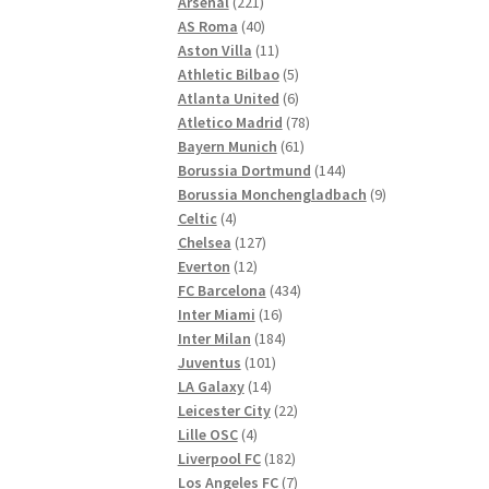
221
Produkte
Arsenal
221
Produkte
40
AS Roma
40
Produkte
11
Aston Villa
11
Produkte
5
Athletic Bilbao
5
Produkte
6
Atlanta United
6
Produkte
78
Atletico Madrid
78
61
Produkte
Bayern Munich
61
Produkte
144
Borussia Dortmund
144
Produkte
9
Borussia Monchengladbach
9
4
Produkte
Celtic
4
Produkte
127
Chelsea
127
12
Produkte
Everton
12
Produkte
434
FC Barcelona
434
16
Produkte
Inter Miami
16
Produkte
184
Inter Milan
184
101
Produkte
Juventus
101
14
Produkte
LA Galaxy
14
Produkte
22
Leicester City
22
4
Produkte
Lille OSC
4
Produkte
182
Liverpool FC
182
Produkte
7
Los Angeles FC
7