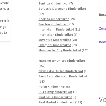
7
Produkte
Benfica Kindertrikot
7
Produkte
Borussia Dortmund Kindertrikot
22
22
Bes
Produkte
79
Chelsea Kindertrikot
79
16
Produkte
Everton Kindertrikot
16
Zusä
Produkte
11
Inter Miami Kindertrikot
11
6
Produkte
Inter Milan Kindertrikot
6
78
Produkte
Juventus Kindertrikot
78
Bew
Produkte
59
Liverpool Kindertrikot
59
Produkte
Manchester City Kindertrikot
142
142
Produkte
Manchester United Kindertrikot
152
152
Produkte
8
Newcastle United Kindertrikot
8
Produkte
Paris Saint-Germain Kindertrikot
140
140
Produkte
5
Porto Kindertrikot
5
Produkte
1
RB Leipzig Kindertrikot
1
Ve
5
Produkt
Real Betis Kindertrikot
5
Produkte
183
Real Madrid Kindertrikot
183