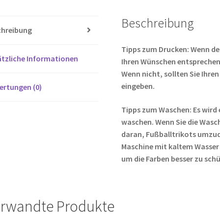
o
er
Beschreibung
o
chreibung
k
Tipps zum Drucken: Wenn de
tzliche Informationen
Ihren Wünschen entsprechen,
Wenn nicht, sollten Sie Ih
eingeben.
ertungen (0)
Tipps zum Waschen: Es wird 
waschen. Wenn Sie die Wasc
daran, Fußballtrikots umzud
Maschine mit kaltem Wasser
um die Farben besser zu sch
rwandte Produkte