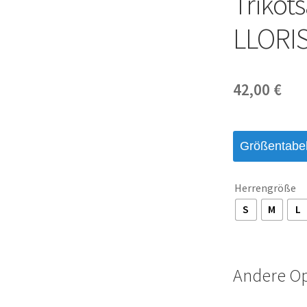
Trikot
LLORIS
42,00
€
Größentabel
Herrengröße
S
M
L
Andere O