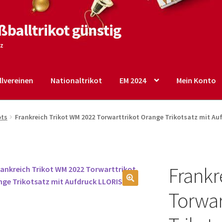
ßballtrikot günstig
tz
lvereinen
Nationaltrikot
EM 2024
Mein Konto
o
Shop
Startseite – English
Warenkorb
ots
Frankreich Trikot WM 2022 Torwarttrikot Orange Trikotsatz mit Au
Frankr
🔍
Torwar