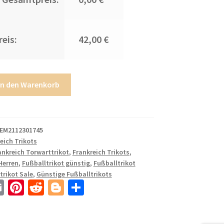
eis:
42,00 €
In den Warenkorb
EM2112301745
eich Trikots
ankreich Torwarttrikot
,
Frankreich Trikots
,
Herren
,
Fußballtrikot günstig
,
Fußballtrikot
trikot Sale
,
Günstige Fußballtrikots
E
Pi
R
Bl
T
m
nt
e
o
ei
ail
er
d
g
le