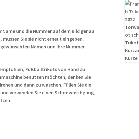
es
di
g
n
t
t
er
r Name und die Nummer auf dem Bild genau
 müssen Sie sie nicht erneut eingeben.
ren gewünschten Namen und Ihre Nummer
empfohlen, Fußballtrikots von Hand zu
hmaschine benutzen möchten, denken Sie
rehen und dann zu waschen. Füllen Sie die
 und verwenden Sie einen Schonwaschgang,
ützen.