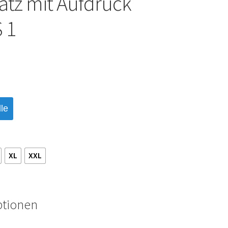
satz mit Aufdruck
 1
le
XL
XXL
ptionen