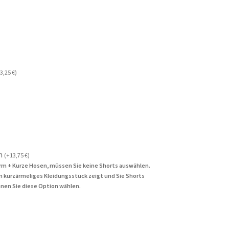
3,25
€
)
n
(
+
13,75
€
)
rm + Kurze Hosen, müssen Sie keine Shorts auswählen.
in kurzärmeliges Kleidungsstück zeigt und Sie Shorts
nen Sie diese Option wählen.