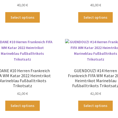
Produktseite
Pro
40,00
€
40,00
€
gewählt
ge
werden
we
Dieses
Die
Select options
Select options
Produkt
Pr
weist
wei
mehrere
me
Varianten
Var
auf.
auf
Die
Die
Optionen
Op
können
kö
auf
au
DANE #10 Herren Frankreich
GUENDOUZI #14 Herren
der
der
A WM Katar 2022 Heimtrikot
Frankreich FIFA WM Katar 2
Produktseite
Pro
Marineblau Fußballtrikots
Heimtrikot Marineblau
gewählt
ge
Trikotsatz
Fußballtrikots Trikotsat
werden
we
42,00
€
42,00
€
Dieses
Die
Select options
Select options
Produkt
Pr
weist
wei