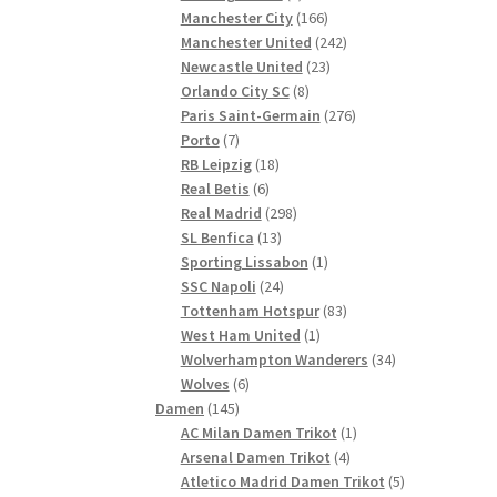
Produkte
166
Manchester City
166
Produkte
242
Manchester United
242
23
Produkte
Newcastle United
23
8
Produkte
Orlando City SC
8
Produkte
276
Paris Saint-Germain
276
7
Produkte
Porto
7
Produkte
18
RB Leipzig
18
6
Produkte
Real Betis
6
Produkte
298
Real Madrid
298
13
Produkte
SL Benfica
13
Produkte
1
Sporting Lissabon
1
24
Produkt
SSC Napoli
24
Produkte
83
Tottenham Hotspur
83
1
Produkte
West Ham United
1
Produkt
34
Wolverhampton Wanderers
34
6
Produkte
Wolves
6
145
Produkte
Damen
145
Produkte
1
AC Milan Damen Trikot
1
4
Produkt
Arsenal Damen Trikot
4
Produkte
5
Atletico Madrid Damen Trikot
5