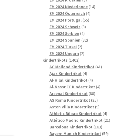
Produkte
14
EM 2024 Niederlande
14
4
Produkte
EM 2024 Österreich
4
55
Produkte
EM 2024 Portugal
55
3
Produkte
EM 2024 Schweiz
3
2
Produkte
EM 2024 Serbien
2
Produkte
32
EM 2024 Spanien
32
2
Produkte
EM 2024 Türkei
2
Produkte
2
EM 2024 Ungarn
2
1402
Produkte
Kindertrikots
1402
Produkte
41
AC Mailand Kindertrikot
41
4
Produkte
Ajax Kindertrikot
4
Produkte
4
Al-Hilal Kindertrikot
4
Produkte
4
Al-Nassr FC Kindertrikot
4
88
Produkte
Arsenal Kindertrikot
88
Produkte
35
AS Roma Kindertrikot
35
Produkte
9
Aston Villa Kindertrikot
9
Produkte
4
Athletic Bilbao Kindertrikot
4
Produkte
21
Atlético Madrid Kindertrikot
21
163
Produkte
Barcelona Kindertrikot
163
Produkte
59
Bayern Munich Kindertrikot
59