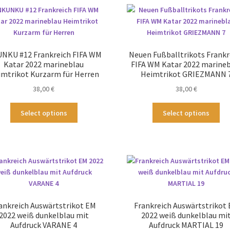
NKU #12 Frankreich FIFA WM
Neuen Fußballtrikots Frankr
Katar 2022 marineblau
FIFA WM Katar 2022 marine
mtrikot Kurzarm für Herren
Heimtrikot GRIEZMANN 
38,00
€
38,00
€
Dieses
Die
Select options
Select options
Produkt
Pr
weist
wei
mehrere
me
Varianten
Var
auf.
auf
Die
Die
Optionen
Op
können
kö
ankreich Auswärtstrikot EM
Frankreich Auswärtstrikot
auf
au
2022 weiß dunkelblau mit
2022 weiß dunkelblau mi
der
der
Aufdruck VARANE 4
Aufdruck MARTIAL 19