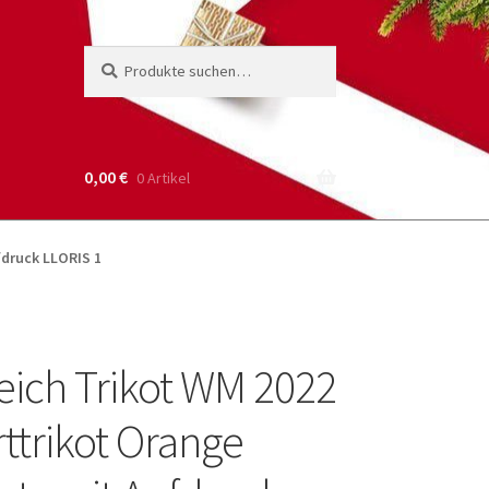
Suche
Suchen
nach:
0,00
€
0 Artikel
fdruck LLORIS 1
eich Trikot WM 2022
ttrikot Orange