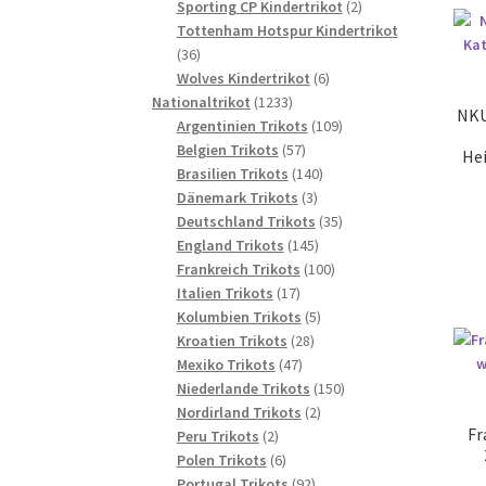
2
Produkte
Sporting CP Kindertrikot
2
Produkte
Tottenham Hotspur Kindertrikot
36
36
Produkte
6
Wolves Kindertrikot
6
1233
Produkte
Nationaltrikot
1233
NKU
Produkte
109
Argentinien Trikots
109
57
Produkte
Belgien Trikots
57
Hei
Produkte
140
Brasilien Trikots
140
3
Produkte
Dänemark Trikots
3
Produkte
35
Deutschland Trikots
35
145
Produkte
England Trikots
145
Produkte
100
Frankreich Trikots
100
17
Produkte
Italien Trikots
17
Produkte
5
Kolumbien Trikots
5
28
Produkte
Kroatien Trikots
28
47
Produkte
Mexiko Trikots
47
Produkte
150
Niederlande Trikots
150
2
Produkte
Nordirland Trikots
2
Fr
2
Produkte
Peru Trikots
2
Produkte
6
Polen Trikots
6
Produkte
92
Portugal Trikots
92