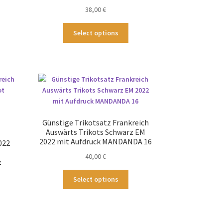
duktseite
Produktseite
38,00
€
wählt
gewählt
rden
werden
ses
Dieses
Select options
odukt
Produkt
st
weist
hrere
mehrere
ianten
Varianten
.
auf.
Die
tionen
Optionen
nnen
können
Günstige Trikotsatz Frankreich
f
auf
Auswärts Trikots Schwarz EM
der
2022 mit Aufdruck MANDANDA 16
022
duktseite
Produktseite
40,00
€
wählt
gewählt
z
rden
werden
Dieses
Select options
Produkt
ses
weist
odukt
mehrere
st
Varianten