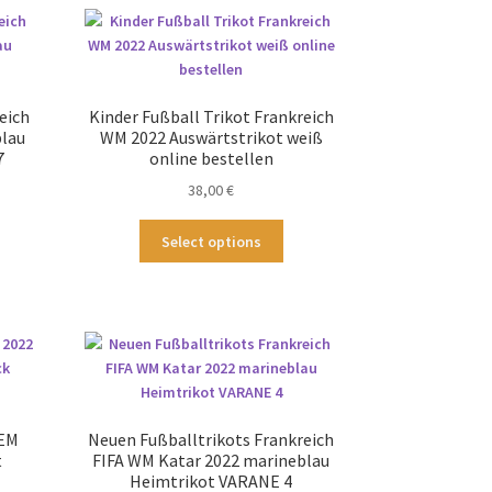
eich
Kinder Fußball Trikot Frankreich
blau
WM 2022 Auswärtstrikot weiß
7
online bestellen
38,00
€
ses
Dieses
Select options
odukt
Produkt
st
weist
hrere
mehrere
ianten
Varianten
.
auf.
Die
tionen
Optionen
nnen
können
 EM
Neuen Fußballtrikots Frankreich
f
auf
t
FIFA WM Katar 2022 marineblau
der
Heimtrikot VARANE 4