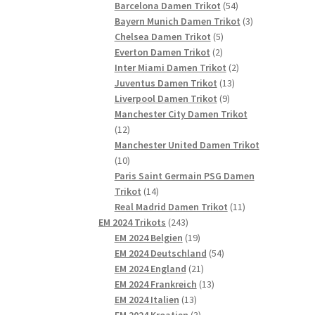
54
Produkte
Barcelona Damen Trikot
54
Produkte
3
Bayern Munich Damen Trikot
3
5
Produkte
Chelsea Damen Trikot
5
2
Produkte
Everton Damen Trikot
2
Produkte
2
Inter Miami Damen Trikot
2
13
Produkte
Juventus Damen Trikot
13
9
Produkte
Liverpool Damen Trikot
9
Produkte
Manchester City Damen Trikot
12
12
Produkte
Manchester United Damen Trikot
10
10
Produkte
Paris Saint Germain PSG Damen
14
Trikot
14
Produkte
11
Real Madrid Damen Trikot
11
243
Produkte
EM 2024 Trikots
243
Produkte
19
EM 2024 Belgien
19
Produkte
54
EM 2024 Deutschland
54
21
Produkte
EM 2024 England
21
Produkte
13
EM 2024 Frankreich
13
13
Produkte
EM 2024 Italien
13
Produkte
3
EM 2024 Kroatien
3