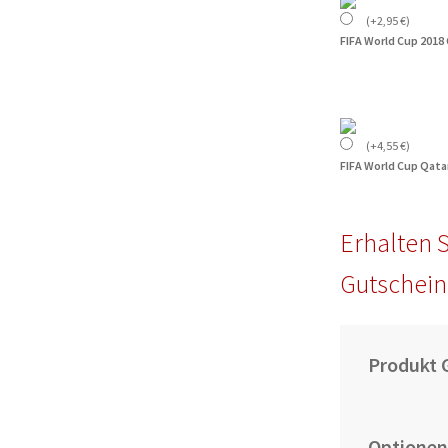
(
+
2,95
€
)
FIFA World Cup 201
(
+
4,55
€
)
FIFA World Cup Qata
Erhalten S
Gutschein
Produkt 
Optionen