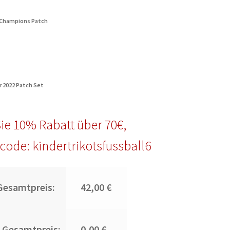
8 Champions Patch
r 2022 Patch Set
ie 10% Rabatt über 70€,
code: kindertrikotsfussball6
Gesamtpreis:
42,00 €
 Gesamtpreis:
0,00 €