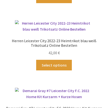
Produkt
weist
mehrere
Varianten
auf.
Die
Optionen
Herren Leicester City 2022-23 Heimtrikot blau weiß
können
Trikotsatz Online Bestellen
auf
42,00
€
der
Produktseite
Dieses
Select options
gewählt
Produkt
werden
weist
mehrere
Varianten
auf.
Die
Optionen