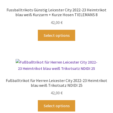
Fussballtrikots Günstig Leicester City 2022-23 Heimtrikot
blau weiß Kurzarm + Kurze Hosen TIELEMANS 8
42,00
€
Dieses
Select options
Produkt
weist
mehrere
Varianten
auf.
Die
Optionen
Fußballtrikot für Herren Leicester City 2022-23 Heimtrikot
können
blau weiß Trikotsatz NDIDI 25
auf
42,00
€
der
Produktseite
Dieses
Select options
gewählt
Produkt