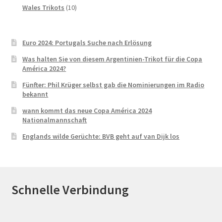
Produkte
10
Wales Trikots
10
Produkte
Euro 2024: Portugals Suche nach Erlösung
Was halten Sie von diesem Argentinien-Trikot für die Copa
América 2024?
Fünfter: Phil Krüger selbst gab die Nominierungen im Radio
bekannt
wann kommt das neue Copa América 2024
Nationalmannschaft
Englands wilde Gerüchte: BVB geht auf van Dijk los
Schnelle Verbindung