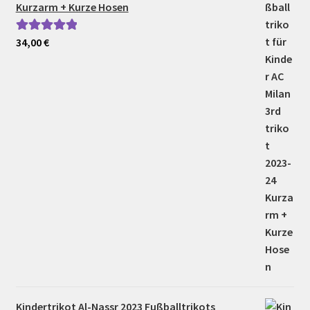
Kurzarm + Kurze Hosen
34,00
€
Bewertet mit
5.00
von 5
Kindertrikot Al-Nassr 2023 Fußballtrikots