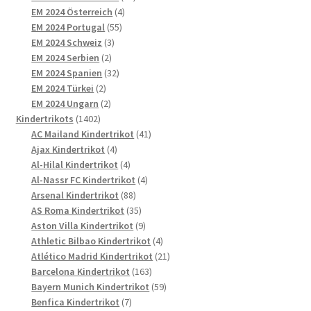
4
Produkte
EM 2024 Österreich
4
55
Produkte
EM 2024 Portugal
55
3
Produkte
EM 2024 Schweiz
3
2
Produkte
EM 2024 Serbien
2
Produkte
32
EM 2024 Spanien
32
2
Produkte
EM 2024 Türkei
2
Produkte
2
EM 2024 Ungarn
2
1402
Produkte
Kindertrikots
1402
Produkte
41
AC Mailand Kindertrikot
41
4
Produkte
Ajax Kindertrikot
4
Produkte
4
Al-Hilal Kindertrikot
4
Produkte
4
Al-Nassr FC Kindertrikot
4
88
Produkte
Arsenal Kindertrikot
88
Produkte
35
AS Roma Kindertrikot
35
Produkte
9
Aston Villa Kindertrikot
9
Produkte
4
Athletic Bilbao Kindertrikot
4
Produkte
21
Atlético Madrid Kindertrikot
21
163
Produkte
Barcelona Kindertrikot
163
Produkte
59
Bayern Munich Kindertrikot
59
7
Produkte
Benfica Kindertrikot
7