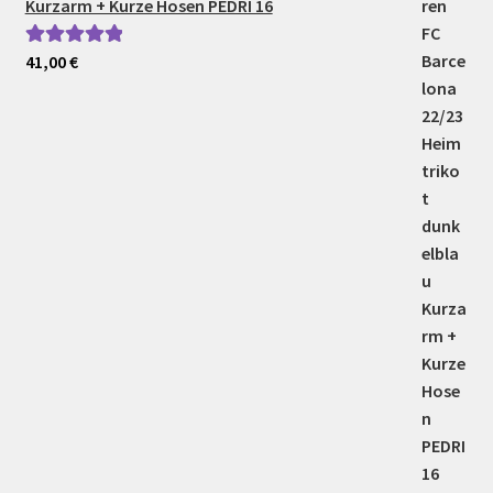
Kurzarm + Kurze Hosen PEDRI 16
41,00
€
Bewertet mit
5.00
von 5