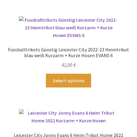
mehrere
Varianten
auf.
Die
Optionen
können
Fussballtrikots Günstig Leicester City 2022-23 Heimtrikot
auf
blau weiß Kurzarm + Kurze Hosen EVANS 6
der
42,00
€
Produktseite
gewählt
Dieses
Select options
werden
Produkt
weist
mehrere
Varianten
auf.
Die
Optionen
Leicester City Jonny Evans 6 Heim Trikot Home 2022