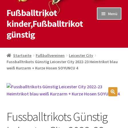
Fußballtrikot
Zur
Zum
Menü
Navigation
Inhalt
kinder,Fußballtrikot
springen
springen
günstig
Start
Startseite
Fußballvereinen
Leicester City
Fussballtrikots Günstig Leicester City 2022-23 Heimtrikot blau
Blog
weiß Kurzarm + Kurze Hosen SOYUNCU 4
Kasse
Kontaktiere uns
🔍
Mein Konto
Fussballtrikots Günstig
Shop