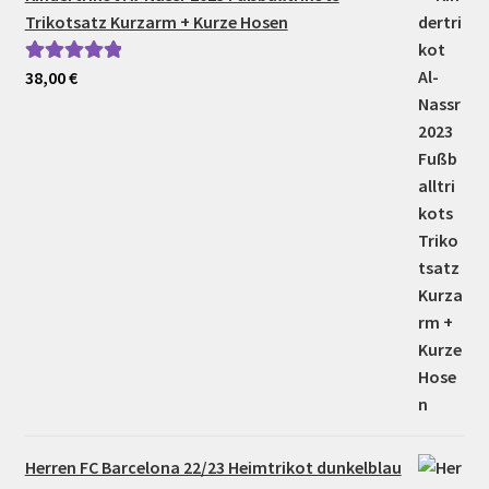
Trikotsatz Kurzarm + Kurze Hosen
38,00
€
Bewertet mit
5.00
von 5
Herren FC Barcelona 22/23 Heimtrikot dunkelblau