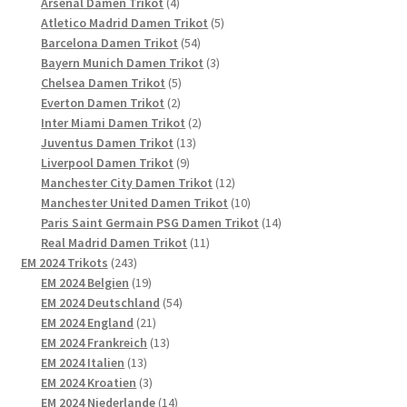
4
Produkt
Arsenal Damen Trikot
4
Produkte
5
Atletico Madrid Damen Trikot
5
54
Produkte
Barcelona Damen Trikot
54
Produkte
3
Bayern Munich Damen Trikot
3
5
Produkte
Chelsea Damen Trikot
5
2
Produkte
Everton Damen Trikot
2
Produkte
2
Inter Miami Damen Trikot
2
13
Produkte
Juventus Damen Trikot
13
9
Produkte
Liverpool Damen Trikot
9
Produkte
12
Manchester City Damen Trikot
12
Produkte
10
Manchester United Damen Trikot
10
Produkte
14
Paris Saint Germain PSG Damen Trikot
14
11
Produkte
Real Madrid Damen Trikot
11
243
Produkte
EM 2024 Trikots
243
Produkte
19
EM 2024 Belgien
19
Produkte
54
EM 2024 Deutschland
54
21
Produkte
EM 2024 England
21
Produkte
13
EM 2024 Frankreich
13
13
Produkte
EM 2024 Italien
13
Produkte
3
EM 2024 Kroatien
3
Produkte
14
EM 2024 Niederlande
14