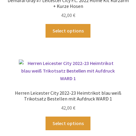
Demarai Gray #7 Leicester City F.C. 2022 Home Kit Kurzarm
können
+ Kurze Hosen
auf
42,00
€
der
Produktseite
Dieses
Select options
gewählt
Produkt
werden
weist
mehrere
Varianten
auf.
Die
Optionen
können
Herren Leicester City 2022-23 Heimtrikot blau weiß
auf
Trikotsatz Bestellen mit Aufdruck WARD 1
der
42,00
€
Produktseite
gewählt
Dieses
Select options
werden
Produkt
weist