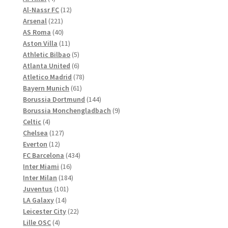
Produkte
12
Al-Nassr FC
12
der
221
Produkte
Arsenal
221
Produktseite
Produkte
40
AS Roma
40
gewählt
Produkte
11
Aston Villa
11
werden
Produkte
5
Athletic Bilbao
5
Produkte
6
Atlanta United
6
Produkte
78
Atletico Madrid
78
61
Produkte
Bayern Munich
61
Produkte
144
Borussia Dortmund
144
Produkte
9
Borussia Monchengladbach
9
4
Produkte
Celtic
4
Produkte
127
Chelsea
127
12
Produkte
Everton
12
Produkte
434
FC Barcelona
434
16
Produkte
Inter Miami
16
Produkte
184
Inter Milan
184
101
Produkte
Juventus
101
14
Produkte
LA Galaxy
14
Produkte
22
Leicester City
22
4
Produkte
Lille OSC
4