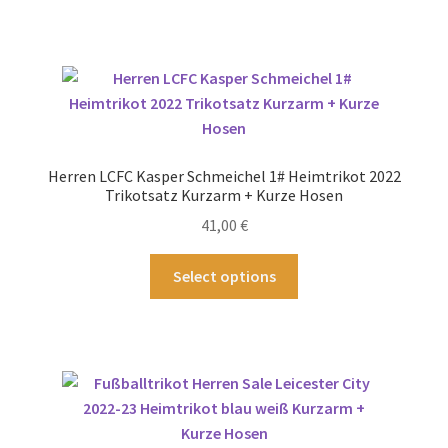
werden
weist
mehrere
Varianten
auf.
Die
Optionen
können
Herren LCFC Kasper Schmeichel 1# Heimtrikot 2022
auf
Trikotsatz Kurzarm + Kurze Hosen
der
41,00
€
Produktseite
gewählt
Dieses
Select options
werden
Produkt
weist
mehrere
Varianten
auf.
Die
Optionen