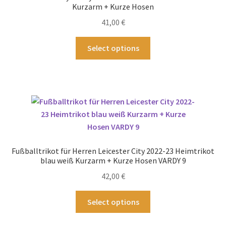
können
Kurzarm + Kurze Hosen
auf
41,00
€
der
Produktseite
Dieses
Select options
gewählt
Produkt
werden
weist
mehrere
Varianten
auf.
Die
Optionen
können
Fußballtrikot für Herren Leicester City 2022-23 Heimtrikot
auf
blau weiß Kurzarm + Kurze Hosen VARDY 9
der
42,00
€
Produktseite
gewählt
Dieses
Select options
werden
Produkt
weist