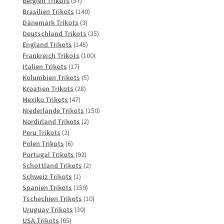
Belgien Trikots
57
Produkte
140
Brasilien Trikots
140
3
Produkte
Dänemark Trikots
3
Produkte
35
Deutschland Trikots
35
145
Produkte
England Trikots
145
Produkte
100
Frankreich Trikots
100
17
Produkte
Italien Trikots
17
Produkte
5
Kolumbien Trikots
5
28
Produkte
Kroatien Trikots
28
47
Produkte
Mexiko Trikots
47
Produkte
150
Niederlande Trikots
150
2
Produkte
Nordirland Trikots
2
2
Produkte
Peru Trikots
2
Produkte
6
Polen Trikots
6
Produkte
92
Portugal Trikots
92
Produkte
2
Schottland Trikots
2
1
Produkte
Schweiz Trikots
1
Produkt
159
Spanien Trikots
159
Produkte
10
Tschechien Trikots
10
30
Produkte
Uruguay Trikots
30
65
Produkte
USA Trikots
65