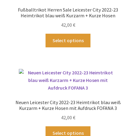
können
Fußballtrikot Herren Sale Leicester City 2022-23
auf
Heimtrikot blau weiß Kurzarm + Kurze Hosen
der
42,00
€
Produktseite
gewählt
Dieses
Select options
werden
Produkt
weist
mehrere
Varianten
auf.
Die
Optionen
können
Neuen Leicester City 2022-23 Heimtrikot blau weiß
auf
Kurzarm + Kurze Hosen mit Aufdruck FOFANA 3
der
42,00
€
Produktseite
gewählt
Dieses
Select options
werden