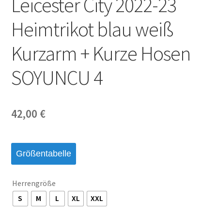
Leicester City 2022-23
Startseite – English
Heimtrikot blau weiß
Warenkorb
Kurzarm + Kurze Hosen
SOYUNCU 4
42,00
€
Größentabelle
Herrengröße
S
M
L
XL
XXL