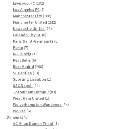
Produkte
182
Liverpool FC
182
Produkte
7
Los Angeles FC
7
Produkte
166
Manchester City
166
Produkte
242
Manchester United
242
23
Produkte
Newcastle United
23
8
Produkte
Orlando City SC
8
Produkte
276
Paris Saint-Germain
276
7
Produkte
Porto
7
Produkte
18
RB Leipzig
18
6
Produkte
Real Betis
6
Produkte
298
Real Madrid
298
13
Produkte
SL Benfica
13
Produkte
1
Sporting Lissabon
1
24
Produkt
SSC Napoli
24
Produkte
83
Tottenham Hotspur
83
1
Produkte
West Ham United
1
Produkt
34
Wolverhampton Wanderers
34
6
Produkte
Wolves
6
145
Produkte
Damen
145
Produkte
1
AC Milan Damen Trikot
1