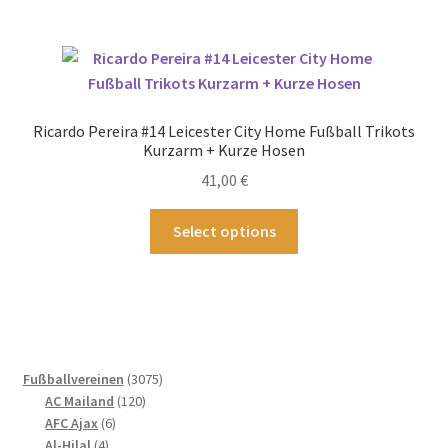
mehrere
Varianten
auf.
Die
Optionen
Ricardo Pereira #14 Leicester City Home Fußball Trikots
können
Kurzarm + Kurze Hosen
auf
41,00
€
der
Produktseite
Dieses
Select options
gewählt
Produkt
werden
weist
mehrere
Varianten
auf.
Die
3075
Fußballvereinen
3075
Optionen
120
Produkte
AC Mailand
120
können
6
Produkte
AFC Ajax
6
4
Produkte
auf
Al-Hilal
4