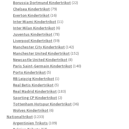
Produkte
22
Borussia Dortmund Kindertrikot
22
79
Produkte
Chelsea Kindertrikot
79
16
Produkte
Everton Kindertrikot
16
Produkte
11
Inter Miami Kindertrikot
11
6
Produkte
Inter Milan Kindertrikot
6
78
Produkte
Juventus Kindertrikot
78
Produkte
59
Liverpool Kindertrikot
59
Produkte
142
Manchester City Kindertrikot
142
Produkte
152
Manchester United Kindertrikot
152
8
Produkte
Newcastle United Kindertrikot
8
Produkte
140
Paris Saint-Germain Kindertrikot
140
5
Produkte
Porto Kindertrikot
5
Produkte
1
RB Leipzig Kindertrikot
1
5
Produkt
Real Betis Kindertrikot
5
Produkte
183
Real Madrid Kindertrikot
183
2
Produkte
Sporting CP Kindertrikot
2
Produkte
36
Tottenham Hotspur Kindertrikot
36
6
Produkte
Wolves Kindertrikot
6
1233
Produkte
Nationaltrikot
1233
Produkte
109
Argentinien Trikots
109
57
Produkte