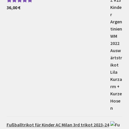
36,00
€
Bewertet mit
5.00
von 5
Fußballtrikot für Kinder AC Milan 3rd trikot 2023-24