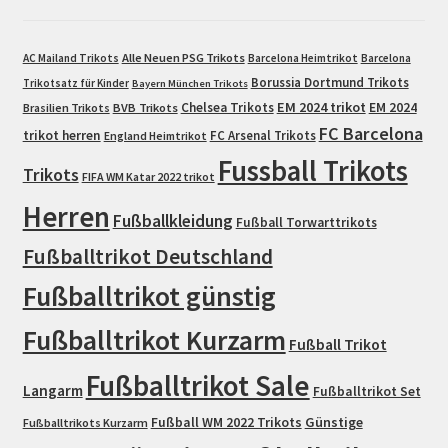
Alle Neuen PSG Trikots
AC Mailand Trikots
Barcelona Heimtrikot
Barcelona
Borussia Dortmund Trikots
Trikotsatz für Kinder
Bayern München Trikots
EM 2024 trikot
Chelsea Trikots
EM 2024
Brasilien Trikots
BVB Trikots
FC Barcelona
trikot herren
FC Arsenal Trikots
England Heimtrikot
Fussball Trikots
Trikots
FIFA WM Katar 2022 trikot
Herren
Fußballkleidung
Fußball Torwarttrikots
Fußballtrikot Deutschland
Fußballtrikot günstig
Fußballtrikot Kurzarm
Fußball Trikot
Fußballtrikot Sale
Langarm
Fußballtrikot Set
Fußball WM 2022 Trikots
Günstige
Fußballtrikots Kurzarm