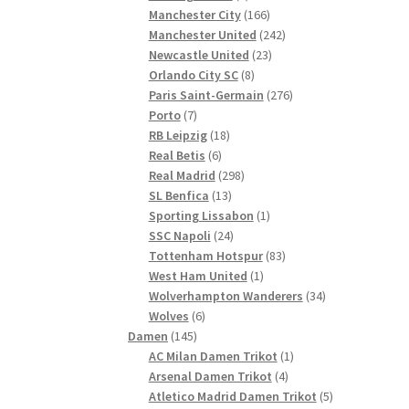
Produkte
166
Manchester City
166
Produkte
242
Manchester United
242
23
Produkte
Newcastle United
23
8
Produkte
Orlando City SC
8
Produkte
276
Paris Saint-Germain
276
7
Produkte
Porto
7
Produkte
18
RB Leipzig
18
6
Produkte
Real Betis
6
Produkte
298
Real Madrid
298
13
Produkte
SL Benfica
13
Produkte
1
Sporting Lissabon
1
24
Produkt
SSC Napoli
24
Produkte
83
Tottenham Hotspur
83
1
Produkte
West Ham United
1
Produkt
34
Wolverhampton Wanderers
34
6
Produkte
Wolves
6
145
Produkte
Damen
145
Produkte
1
AC Milan Damen Trikot
1
4
Produkt
Arsenal Damen Trikot
4
Produkte
5
Atletico Madrid Damen Trikot
5