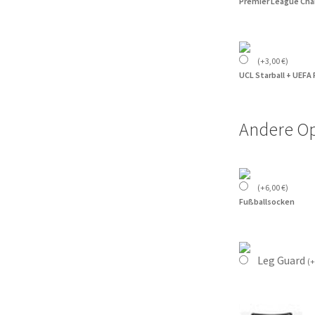
Premier League Cha
(
+
3,00
€
)
UCL Starball + UEFA
Andere O
(
+
6,00
€
)
Fußballsocken
Leg Guard
(
+