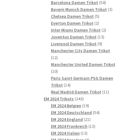
54
Produkte
Barcelona Damen Trikot
54
Produkte
3
Bayern Munich Damen Trikot
3
5
Produkte
Chelsea Damen Trikot
5
2
Produkte
Everton Damen Trikot
2
Produkte
2
Inter Miami Damen Trikot
2
13
Produkte
Juventus Damen Trikot
13
9
Produkte
Liverpool Damen Trikot
9
Produkte
Manchester City Damen Trikot
12
12
Produkte
Manchester United Damen Trikot
10
10
Produkte
Paris Saint Germain PSG Damen
14
Trikot
14
Produkte
11
Real Madrid Damen Trikot
11
243
Produkte
EM 2024 Trikots
243
Produkte
19
EM 2024 Belgien
19
Produkte
54
EM 2024 Deutschland
54
21
Produkte
EM 2024 England
21
Produkte
13
EM 2024 Frankreich
13
13
Produkte
EM 2024 Italien
13
Produkte
3
EM 2024 Kroatien
3