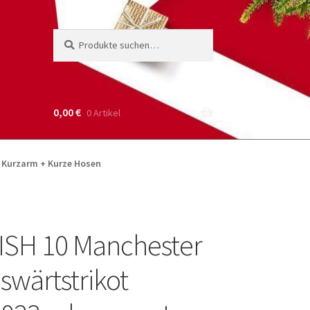
Suche
Suchen
nach:
0,00
€
0 Artikel
t Kurzarm + Kurze Hosen
ISH 10 Manchester
swärtstrikot