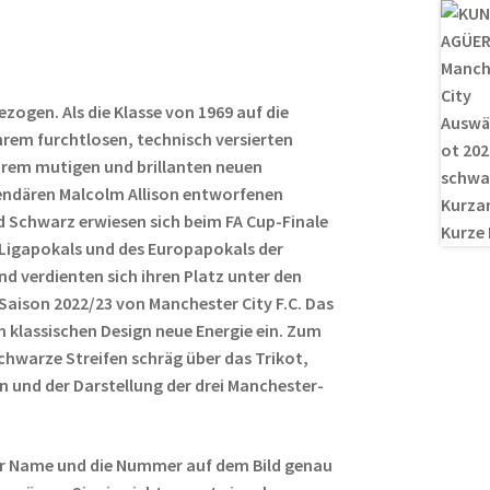
es
di
g
n
t
t
er
zogen. Als die Klasse von 1969 auf die
ihrem furchtlosen, technisch versierten
ihrem mutigen und brillanten neuen
endären Malcolm Allison entworfenen
nd Schwarz erwiesen sich beim FA Cup-Finale
 Ligapokals und des Europapokals der
nd verdienten sich ihren Platz unter den
Saison 2022/23 von Manchester City F.C. Das
 klassischen Design neue Energie ein. Zum
schwarze Streifen schräg über das Trikot,
n und der Darstellung der drei Manchester-
r Name und die Nummer auf dem Bild genau