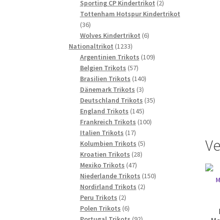
2
Produkte
Sporting CP Kindertrikot
2
Produkte
Tottenham Hotspur Kindertrikot
36
36
Produkte
6
Wolves Kindertrikot
6
1233
Produkte
Nationaltrikot
1233
Produkte
109
Argentinien Trikots
109
57
Produkte
Belgien Trikots
57
Produkte
140
Brasilien Trikots
140
3
Produkte
Dänemark Trikots
3
Produkte
35
Deutschland Trikots
35
145
Produkte
England Trikots
145
Produkte
100
Frankreich Trikots
100
17
Produkte
Italien Trikots
17
Ve
Produkte
5
Kolumbien Trikots
5
28
Produkte
Kroatien Trikots
28
47
Produkte
Mexiko Trikots
47
Produkte
150
Niederlande Trikots
150
2
Produkte
Nordirland Trikots
2
2
Produkte
Peru Trikots
2
Produkte
6
Polen Trikots
6
Produkte
92
Portugal Trikots
92