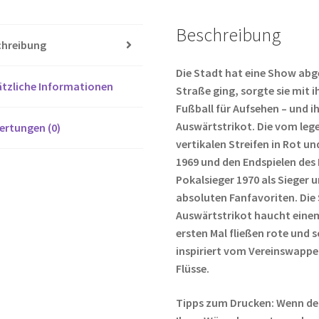
o
er
Beschreibung
o
chreibung
k
Die Stadt hat eine Show abge
tzliche Informationen
Straße ging, sorgte sie mit 
Fußball für Aufsehen – und 
Auswärtstrikot. Die vom leg
ertungen (0)
vertikalen Streifen in Rot u
1969 und den Endspielen des
Pokalsieger 1970 als Sieger u
absoluten Fanfavoriten. Die 
Auswärtstrikot haucht einem
ersten Mal fließen rote und 
inspiriert vom Vereinswappe
Flüsse.
Tipps zum Drucken: Wenn de