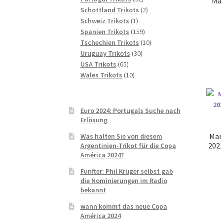
Ma
Produkte
2
Schottland Trikots
2
1
Produkte
Schweiz Trikots
1
Produkt
159
Spanien Trikots
159
Produkte
10
Tschechien Trikots
10
30
Produkte
Uruguay Trikots
30
65
Produkte
USA Trikots
65
Produkte
10
Wales Trikots
10
Produkte
Euro 2024: Portugals Suche nach
Erlösung
Man
Was halten Sie von diesem
202
Argentinien-Trikot für die Copa
América 2024?
Fünfter: Phil Krüger selbst gab
die Nominierungen im Radio
bekannt
wann kommt das neue Copa
América 2024