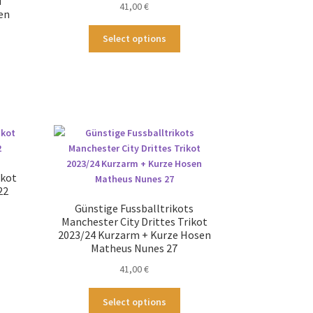
u
41,00
€
en
Dieses
Select options
Produkt
ses
weist
odukt
mehrere
st
Varianten
hrere
auf.
ianten
Die
.
Optionen
können
tionen
auf
ikot
nnen
der
22
f
Produktseite
Günstige Fussballtrikots
gewählt
Manchester City Drittes Trikot
duktseite
werden
2023/24 Kurzarm + Kurze Hosen
ses
wählt
Matheus Nunes 27
odukt
rden
st
41,00
€
hrere
Dieses
ianten
Select options
Produkt