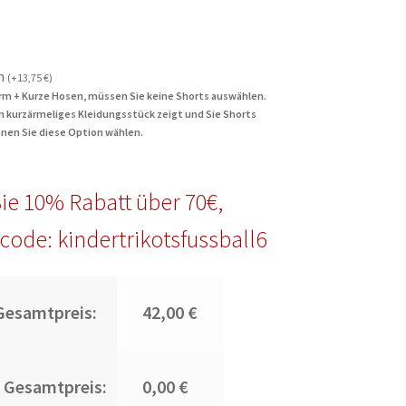
n
(
+
13,75
€
)
rm + Kurze Hosen, müssen Sie keine Shorts auswählen.
in kurzärmeliges Kleidungsstück zeigt und Sie Shorts
nen Sie diese Option wählen.
ie 10% Rabatt über 70€,
code: kindertrikotsfussball6
Gesamtpreis:
42,00 €
 Gesamtpreis:
0,00 €