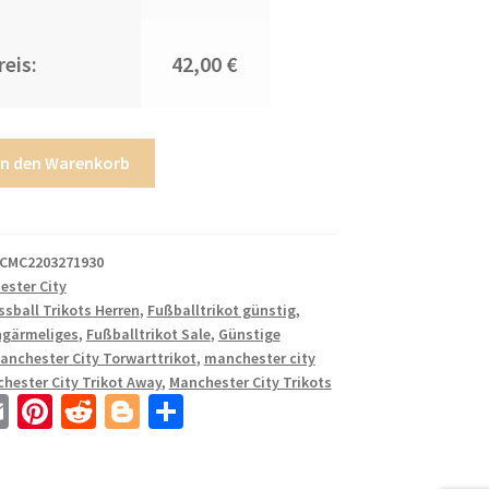
eis:
42,00 €
In den Warenkorb
CMC2203271930
ester City
ssball Trikots Herren
,
Fußballtrikot günstig
,
ngärmeliges
,
Fußballtrikot Sale
,
Günstige
anchester City Torwarttrikot
,
manchester city
hester City Trikot Away
,
Manchester City Trikots
E
Pi
R
Bl
T
m
nt
e
o
ei
ail
er
d
g
le