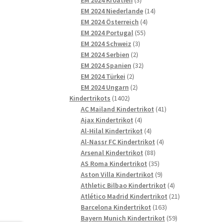
Produkte
14
EM 2024 Niederlande
14
4
Produkte
EM 2024 Österreich
4
55
Produkte
EM 2024 Portugal
55
3
Produkte
EM 2024 Schweiz
3
2
Produkte
EM 2024 Serbien
2
Produkte
32
EM 2024 Spanien
32
2
Produkte
EM 2024 Türkei
2
Produkte
2
EM 2024 Ungarn
2
1402
Produkte
Kindertrikots
1402
Produkte
41
AC Mailand Kindertrikot
41
4
Produkte
Ajax Kindertrikot
4
Produkte
4
Al-Hilal Kindertrikot
4
Produkte
4
Al-Nassr FC Kindertrikot
4
88
Produkte
Arsenal Kindertrikot
88
Produkte
35
AS Roma Kindertrikot
35
Produkte
9
Aston Villa Kindertrikot
9
Produkte
4
Athletic Bilbao Kindertrikot
4
Produkte
21
Atlético Madrid Kindertrikot
21
163
Produkte
Barcelona Kindertrikot
163
Produkte
59
Bayern Munich Kindertrikot
59