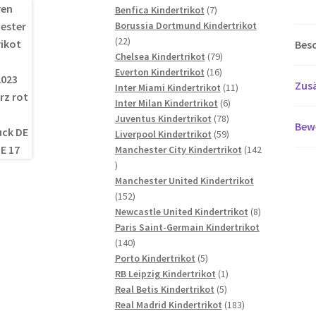
7
Produkte
Benfica Kindertrikot
7
Produkte
Borussia Dortmund Kindertrikot
22
22
Bes
Produkte
79
Chelsea Kindertrikot
79
16
Produkte
Everton Kindertrikot
16
Zusä
Produkte
11
Inter Miami Kindertrikot
11
6
Produkte
Inter Milan Kindertrikot
6
78
Produkte
Juventus Kindertrikot
78
Bew
Produkte
59
Liverpool Kindertrikot
59
Produkte
Manchester City Kindertrikot
142
142
Produkte
Manchester United Kindertrikot
152
152
Produkte
8
Newcastle United Kindertrikot
8
Produkte
Paris Saint-Germain Kindertrikot
140
140
Produkte
5
Porto Kindertrikot
5
Produkte
1
RB Leipzig Kindertrikot
1
5
Produkt
Real Betis Kindertrikot
5
Produkte
183
Real Madrid Kindertrikot
183