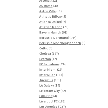
221
Produkte
Arsenal
221
Produkte
40
AS Roma
40
Produkte
11
Aston Villa
11
Produkte
5
Athletic Bilbao
5
Produkte
6
Atlanta United
6
Produkte
78
Atletico Madrid
78
61
Produkte
Bayern Munich
61
Produkte
144
Borussia Dortmund
144
Produkte
9
Borussia Monchengladbach
9
4
Produkte
Celtic
4
Produkte
127
Chelsea
127
12
Produkte
Everton
12
Produkte
434
FC Barcelona
434
16
Produkte
Inter Miami
16
Produkte
184
Inter Milan
184
101
Produkte
Juventus
101
14
Produkte
LA Galaxy
14
Produkte
22
Leicester City
22
4
Produkte
Lille OSC
4
Produkte
182
Liverpool FC
182
Produkte
7
Los Angeles FC
7