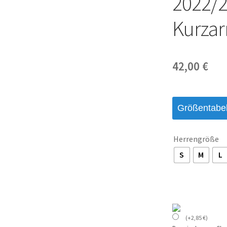
2022/2
Kurzar
42,00
€
Größentabel
Herrengröße
S
M
L
(
+
2,85
€
)