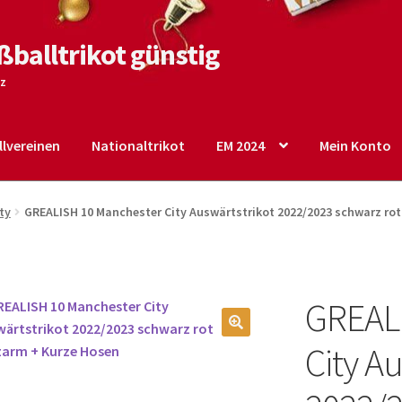
ßballtrikot günstig
tz
lvereinen
Nationaltrikot
EM 2024
Mein Konto
o
Shop
Startseite – English
Warenkorb
ty
GREALISH 10 Manchester City Auswärtstrikot 2022/2023 schwarz ro
GREAL
🔍
City Au