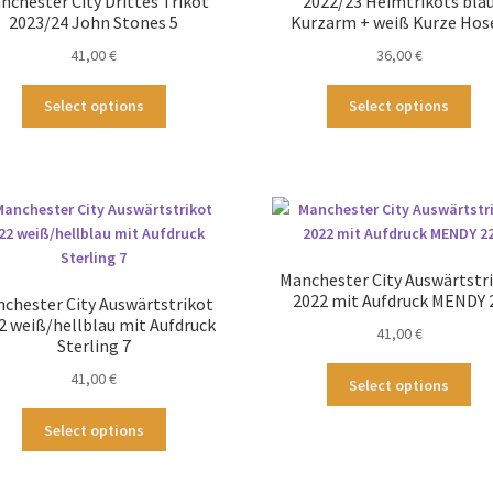
nchester City Drittes Trikot
2022/23 Heimtrikots bla
2023/24 John Stones 5
Kurzarm + weiß Kurze Hos
41,00
€
36,00
€
Dieses
Die
Select options
Select options
Produkt
Pr
weist
wei
mehrere
me
Varianten
Var
auf.
auf
Die
Die
Optionen
Op
Manchester City Auswärtstr
können
kö
2022 mit Aufdruck MENDY 
chester City Auswärtstrikot
auf
au
2 weiß/hellblau mit Aufdruck
41,00
€
der
der
Sterling 7
Produktseite
Pro
Die
41,00
€
Select options
gewählt
ge
Pr
werden
we
Dieses
wei
Select options
Produkt
me
weist
Var
mehrere