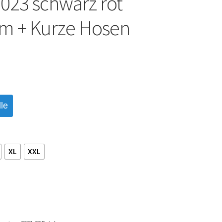
023 schwarz rot
m + Kurze Hosen
le
XL
XXL