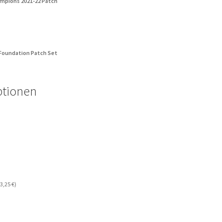
mpions 2021-22 Patch
 Foundation Patch Set
ptionen
3,25
€
)