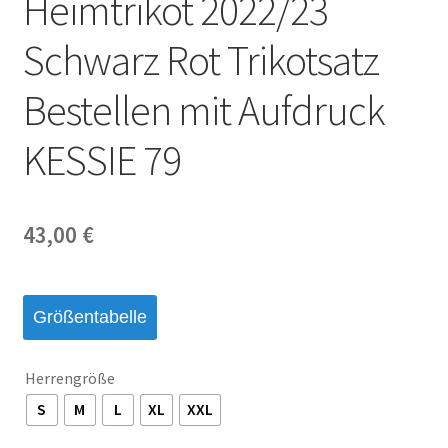
Heimtrikot 2022/23
Startseite – English
Schwarz Rot Trikotsatz
Warenkorb
Bestellen mit Aufdruck
KESSIE 79
43,00
€
Größentabelle
Herrengröße
S
M
L
XL
XXL