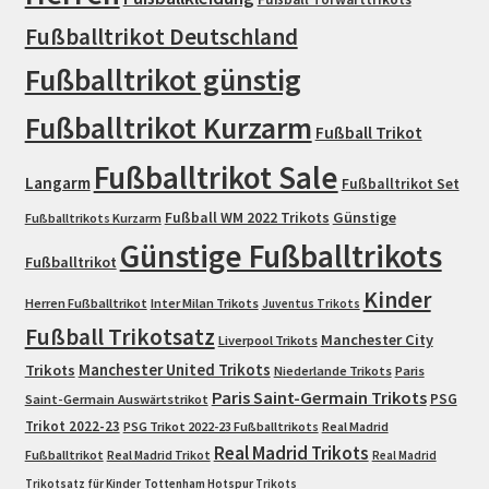
Fußballtrikot Deutschland
Fußballtrikot günstig
Fußballtrikot Kurzarm
Fußball Trikot
Fußballtrikot Sale
Langarm
Fußballtrikot Set
Fußball WM 2022 Trikots
Günstige
Fußballtrikots Kurzarm
Günstige Fußballtrikots
Fußballtrikot
Kinder
Herren Fußballtrikot
Inter Milan Trikots
Juventus Trikots
Fußball Trikotsatz
Manchester City
Liverpool Trikots
Trikots
Manchester United Trikots
Niederlande Trikots
Paris
Paris Saint-Germain Trikots
PSG
Saint-Germain Auswärtstrikot
Trikot 2022-23
PSG Trikot 2022-23 Fußballtrikots
Real Madrid
Real Madrid Trikots
Fußballtrikot
Real Madrid Trikot
Real Madrid
Trikotsatz für Kinder
Tottenham Hotspur Trikots