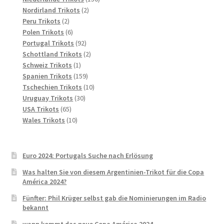
2
Produkte
Nordirland Trikots
2
2
Produkte
Peru Trikots
2
Produkte
6
Polen Trikots
6
Produkte
92
Portugal Trikots
92
Produkte
2
Schottland Trikots
2
1
Produkte
Schweiz Trikots
1
Produkt
159
Spanien Trikots
159
Produkte
10
Tschechien Trikots
10
30
Produkte
Uruguay Trikots
30
65
Produkte
USA Trikots
65
Produkte
10
Wales Trikots
10
Produkte
Euro 2024: Portugals Suche nach Erlösung
Was halten Sie von diesem Argentinien-Trikot für die Copa
América 2024?
Fünfter: Phil Krüger selbst gab die Nominierungen im Radio
bekannt