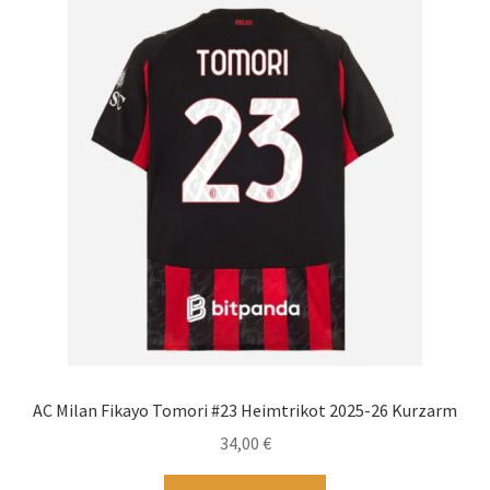
auf.
Die
Optionen
können
auf
der
Produktseite
gewählt
werden
AC Milan Fikayo Tomori #23 Heimtrikot 2025-26 Kurzarm
34,00
€
Dieses