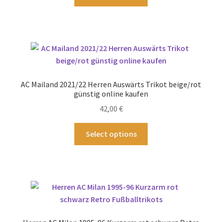
Produkt
werden
weist
mehrere
Varianten
auf.
Die
Optionen
AC Mailand 2021/22 Herren Auswärts Trikot beige/rot
können
günstig online kaufen
auf
42,00
€
der
Produktseite
Dieses
Select options
gewählt
Produkt
werden
weist
mehrere
Varianten
auf.
Die
Optionen