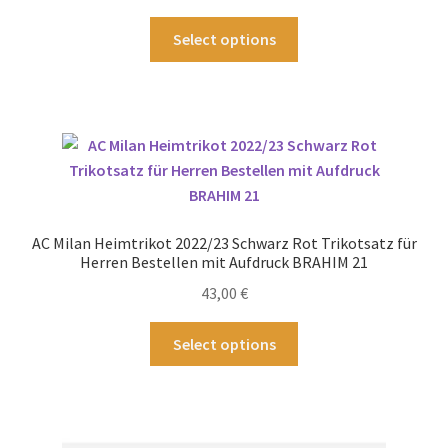
Produktseite
Dieses
Select options
gewählt
Produkt
werden
weist
mehrere
Varianten
auf.
Die
Optionen
können
AC Milan Heimtrikot 2022/23 Schwarz Rot Trikotsatz für
auf
Herren Bestellen mit Aufdruck BRAHIM 21
der
43,00
€
Produktseite
gewählt
Dieses
Select options
werden
Produkt
weist
mehrere
Varianten