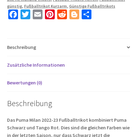
Bestellen
günstig
,
Fußballtrikot Kurzarm
,
Günstige Fußballtrikots
mit
Fa
T
E
Pi
R
Bl
T
Aufdruck
ce
wi
m
nt
e
o
ei
KESSIE
b
tt
ail
er
d
g
le
79
o
er
es
di
g
n
Menge
Beschreibung
o
t
t
er
k
Zusätzliche Informationen
Bewertungen (0)
Beschreibung
Das Puma Milan 2022-23 Fußballtrikot kombiniert Puma
Schwarz und Tango Rot. Dies sind die gleichen Farben wie
in der letzten Saison, nur dass Schwarz jetzt die