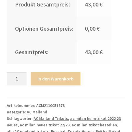
Produkt Gesamtpreis:
43,00 €
Optionen Gesamtpreis:
0,00 €
Gesamtpreis:
43,00 €
Herren
In den Warenkorb
AC
Milan
Heimtrikot
2022/23
Artikelnummer:
ACM2110051678
Kategorie:
AC Mailand
Schwarz
Schlagwörter:
AC Mailand Trikots
,
ac milan heimtrikot 2022 23
Rot
neues
,
ac milan neues trikot 22/23
,
ac milan trikot bestellen
,
Trikotsatz
alle AC mailand trikots
,
Fussball Trikots Herren
,
Fußballtrikot