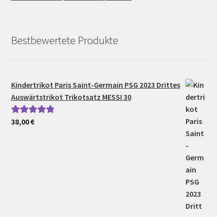
Bestbewertete Produkte
Kindertrikot Paris Saint-Germain PSG 2023 Drittes
Auswärtstrikot Trikotsatz MESSI 30
38,00
€
Bewertet mit
5.00
von 5