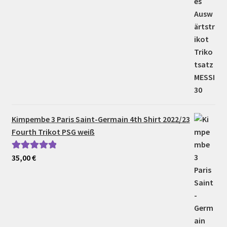
Kimpembe 3 Paris Saint-Germain 4th Shirt 2022/23
Fourth Trikot PSG weiß
35,00
€
Bewertet mit
5.00
von 5