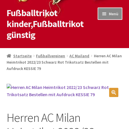
Fußballtrikot
Zur
Zum
Menü
Navigation
Inhalt
kinder,Fußballtrikot
springen
springen
günstig
Start
Startseite
Fußballvereinen
AC Mailand
Herren AC Milan
Heimtrikot 2022/23 Schwarz Rot Trikotsatz Bestellen mit
Blog
Aufdruck KESSIE 79
Kasse
Kontaktiere uns
🔍
Mein Konto
Herren AC Milan
Shop