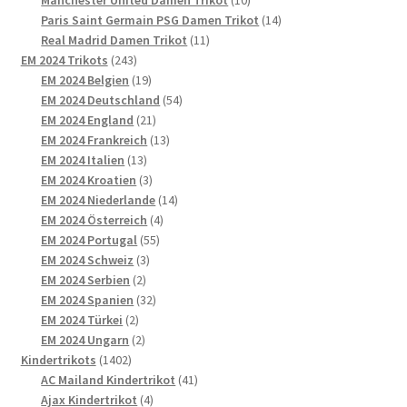
Produkte
14
Paris Saint Germain PSG Damen Trikot
14
11
Produkte
Real Madrid Damen Trikot
11
243
Produkte
EM 2024 Trikots
243
Produkte
19
EM 2024 Belgien
19
Produkte
54
EM 2024 Deutschland
54
21
Produkte
EM 2024 England
21
Produkte
13
EM 2024 Frankreich
13
13
Produkte
EM 2024 Italien
13
Produkte
3
EM 2024 Kroatien
3
Produkte
14
EM 2024 Niederlande
14
4
Produkte
EM 2024 Österreich
4
55
Produkte
EM 2024 Portugal
55
3
Produkte
EM 2024 Schweiz
3
2
Produkte
EM 2024 Serbien
2
Produkte
32
EM 2024 Spanien
32
2
Produkte
EM 2024 Türkei
2
Produkte
2
EM 2024 Ungarn
2
1402
Produkte
Kindertrikots
1402
Produkte
41
AC Mailand Kindertrikot
41
4
Produkte
Ajax Kindertrikot
4