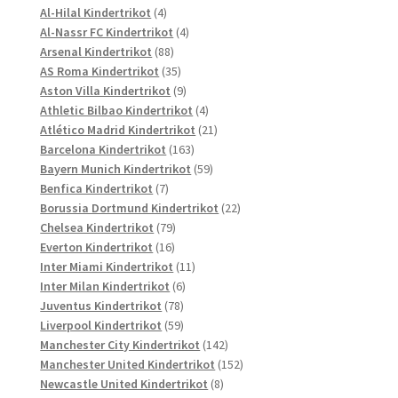
Produkte
4
Al-Hilal Kindertrikot
4
Produkte
4
Al-Nassr FC Kindertrikot
4
88
Produkte
Arsenal Kindertrikot
88
Produkte
35
AS Roma Kindertrikot
35
Produkte
9
Aston Villa Kindertrikot
9
Produkte
4
Athletic Bilbao Kindertrikot
4
Produkte
21
Atlético Madrid Kindertrikot
21
163
Produkte
Barcelona Kindertrikot
163
Produkte
59
Bayern Munich Kindertrikot
59
7
Produkte
Benfica Kindertrikot
7
Produkte
22
Borussia Dortmund Kindertrikot
22
79
Produkte
Chelsea Kindertrikot
79
16
Produkte
Everton Kindertrikot
16
Produkte
11
Inter Miami Kindertrikot
11
6
Produkte
Inter Milan Kindertrikot
6
78
Produkte
Juventus Kindertrikot
78
Produkte
59
Liverpool Kindertrikot
59
Produkte
142
Manchester City Kindertrikot
142
Produkte
152
Manchester United Kindertrikot
152
8
Produkte
Newcastle United Kindertrikot
8