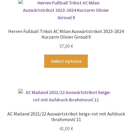
auf.
Die
Optionen
können
Herren Fußball Trikot AC Milan Auswärtstrikot 2023-2024
auf
Kurzarm Olivier Giroud 9
der
37,00
€
Produktseite
gewählt
Dieses
Select options
werden
Produkt
weist
mehrere
Varianten
auf.
Die
Optionen
AC Mailand 2021/22 Auswärtstrikot beige-rot mit Aufdruck
können
Ibrahimović 11
auf
41,00
€
der