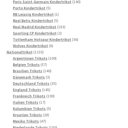
Produkte
140
Paris Saint-Germain Kindertrikot
140
5
Produkte
Porto Kindertrikot
5
Produkte
1
RB Leipzig Kindertrikot
1
5
Produkt
Real Betis Kindertrikot
5
Produkte
183
Real Madrid Kindertrikot
183
2
Produkte
Sporting CP Kindertrikot
2
Produkte
36
Tottenham Hotspur Kindertrikot
36
6
Produkte
Wolves Kindertrikot
6
1233
Produkte
Nationaltrikot
1233
Produkte
109
Argentinien Trikots
109
57
Produkte
Belgien Trikots
57
Produkte
140
Brasilien Trikots
140
3
Produkte
Dänemark Trikots
3
Produkte
35
Deutschland Trikots
35
145
Produkte
England Trikots
145
Produkte
100
Frankreich Trikots
100
17
Produkte
Italien Trikots
17
Produkte
5
Kolumbien Trikots
5
28
Produkte
Kroatien Trikots
28
47
Produkte
Mexiko Trikots
47
Produkte
150
Niederlande Trikots
150