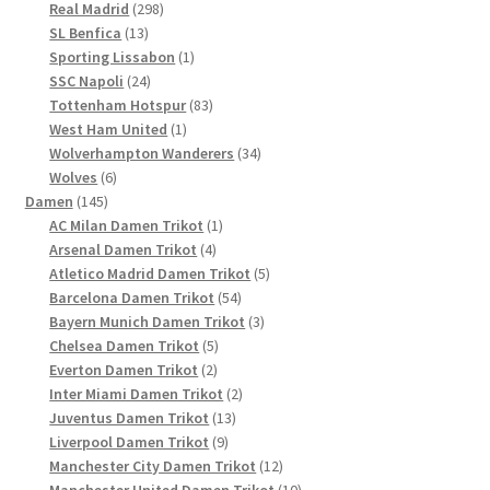
Produkte
298
Real Madrid
298
13
Produkte
SL Benfica
13
Produkte
1
Sporting Lissabon
1
24
Produkt
SSC Napoli
24
Produkte
83
Tottenham Hotspur
83
1
Produkte
West Ham United
1
Produkt
34
Wolverhampton Wanderers
34
6
Produkte
Wolves
6
145
Produkte
Damen
145
Produkte
1
AC Milan Damen Trikot
1
4
Produkt
Arsenal Damen Trikot
4
Produkte
5
Atletico Madrid Damen Trikot
5
54
Produkte
Barcelona Damen Trikot
54
Produkte
3
Bayern Munich Damen Trikot
3
5
Produkte
Chelsea Damen Trikot
5
2
Produkte
Everton Damen Trikot
2
Produkte
2
Inter Miami Damen Trikot
2
13
Produkte
Juventus Damen Trikot
13
9
Produkte
Liverpool Damen Trikot
9
Produkte
12
Manchester City Damen Trikot
12
Produkte
10
Manchester United Damen Trikot
10