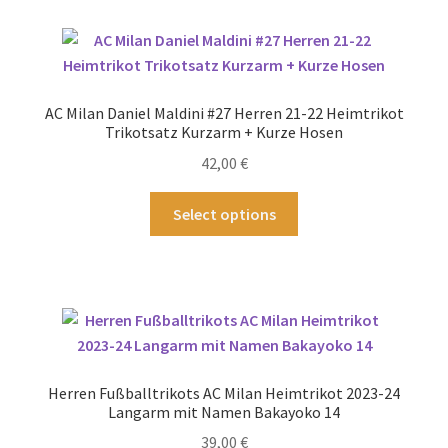
Varianten
auf.
Die
Optionen
AC Milan Daniel Maldini #27 Herren 21-22 Heimtrikot
können
Trikotsatz Kurzarm + Kurze Hosen
auf
42,00
€
der
Produktseite
Dieses
Select options
gewählt
Produkt
werden
weist
mehrere
Varianten
auf.
Die
Optionen
Herren Fußballtrikots AC Milan Heimtrikot 2023-24
können
Langarm mit Namen Bakayoko 14
auf
39,00
€