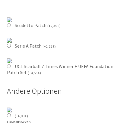
Scudetto Patch
(
+
2,35
€
)
Serie A Patch
(
+
2,65
€
)
UCL Starball 7 Times Winner + UEFA Foundation
Patch Set
(
+
4,55
€
)
Andere Optionen
(
+
6,00
€
)
Fußballsocken