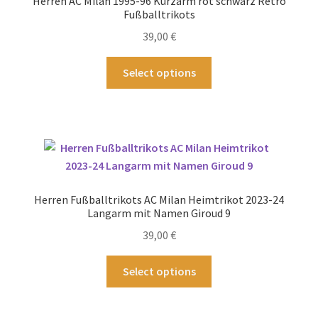
Herren AC Milan 1995-96 Kurzarm rot schwarz Retro
können
Fußballtrikots
auf
39,00
€
der
Produktseite
Dieses
Select options
gewählt
Produkt
werden
weist
mehrere
Varianten
auf.
Die
Optionen
Herren Fußballtrikots AC Milan Heimtrikot 2023-24
können
Langarm mit Namen Giroud 9
auf
39,00
€
der
Produktseite
Dieses
Select options
gewählt
Produkt
werden
weist
mehrere