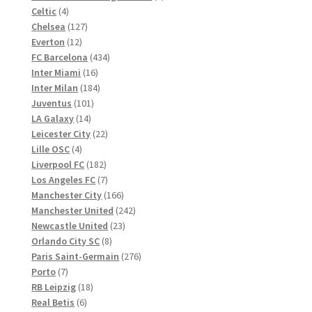
4
Produkte
Celtic
4
Produkte
127
Chelsea
127
12
Produkte
Everton
12
Produkte
434
FC Barcelona
434
16
Produkte
Inter Miami
16
Produkte
184
Inter Milan
184
101
Produkte
Juventus
101
14
Produkte
LA Galaxy
14
Produkte
22
Leicester City
22
4
Produkte
Lille OSC
4
Produkte
182
Liverpool FC
182
Produkte
7
Los Angeles FC
7
Produkte
166
Manchester City
166
Produkte
242
Manchester United
242
23
Produkte
Newcastle United
23
8
Produkte
Orlando City SC
8
Produkte
276
Paris Saint-Germain
276
7
Produkte
Porto
7
Produkte
18
RB Leipzig
18
6
Produkte
Real Betis
6