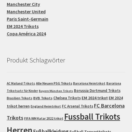
Manchester City
Manchester United
Paris Saint-Germain
EM 2024 Trikots
Copa América 2024
Produkt Schlagwörter
Alle Neuen PSG Trikots
AC Mailand Trikots
Barcelona Heimtrikot
Barcelona
Borussia Dortmund Trikots
Trikotsatz für Kinder
Bayern München Trikots
EM 2024 trikot
Chelsea Trikots
EM 2024
Brasilien Trikots
BVB Trikots
FC Barcelona
trikot herren
FC Arsenal Trikots
England Heimtrikot
Fussball Trikots
Trikots
FIFA WM Katar 2022 trikot
Herren
Fußballkleidung
Fußball Torwarttrikots