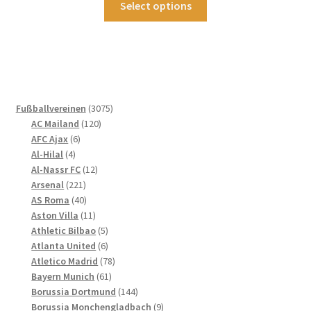
Select options
Produkt
weist
mehrere
Varianten
auf.
Die
3075
Fußballvereinen
3075
Optionen
120
Produkte
AC Mailand
120
können
6
Produkte
AFC Ajax
6
4
Produkte
auf
Al-Hilal
4
Produkte
12
Al-Nassr FC
12
der
221
Produkte
Arsenal
221
Produktseite
Produkte
40
AS Roma
40
gewählt
Produkte
11
Aston Villa
11
werden
Produkte
5
Athletic Bilbao
5
Produkte
6
Atlanta United
6
Produkte
78
Atletico Madrid
78
61
Produkte
Bayern Munich
61
Produkte
144
Borussia Dortmund
144
Produkte
9
Borussia Monchengladbach
9