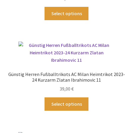
der
Produktseite
Dieses
Select options
gewählt
Produkt
werden
weist
mehrere
Varianten
auf.
Die
Optionen
können
Günstig Herren Fußballtrikots AC Milan Heimtrikot 2023-
auf
24 Kurzarm Zlatan Ibrahimovic 11
der
39,00
€
Produktseite
gewählt
Dieses
Select options
werden
Produkt
weist
mehrere
Varianten