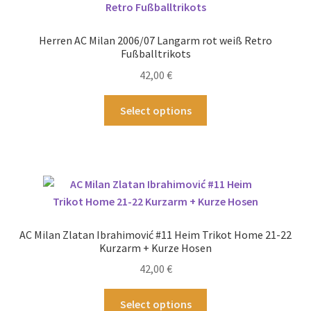
Herren AC Milan 2006/07 Langarm rot weiß Retro
Fußballtrikots
42,00
€
Dieses
Select options
Produkt
weist
mehrere
Varianten
auf.
Die
Optionen
AC Milan Zlatan Ibrahimović #11 Heim Trikot Home 21-22
können
Kurzarm + Kurze Hosen
auf
42,00
€
der
Produktseite
Dieses
Select options
gewählt