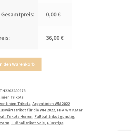
 Gesamtpreis:
0,00 €
eis:
36,00 €
In den Warenkorb
TN2203280978
inien Trikots
gentinien Trikots
,
Argentinien WM 2022
Auswärtstrikot für die WM 2022
,
FIFA WM Katar
all Trikots Herren
,
Fußballtrikot günstig
,
rzarm
,
Fußballtrikot Sale
,
Günstige