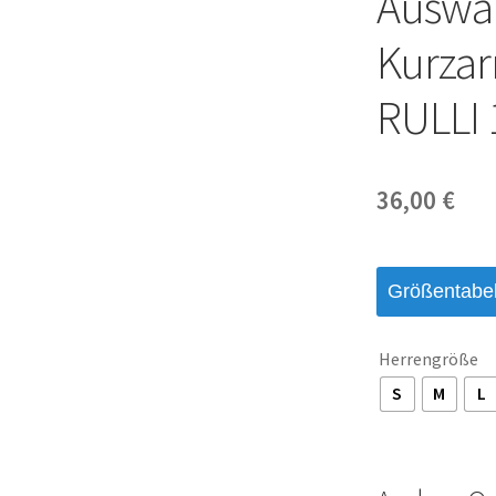
Auswärt
Kurzar
RULLI 
36,00
€
Größentabel
Herrengröße
S
M
L