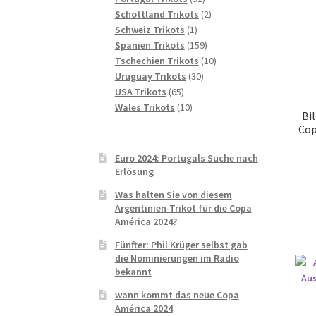
Produkte
2
Schottland Trikots
2
1
Produkte
Schweiz Trikots
1
Produkt
159
Spanien Trikots
159
Produkte
10
Tschechien Trikots
10
30
Produkte
Uruguay Trikots
30
65
Produkte
USA Trikots
65
Produkte
10
Wales Trikots
10
Bi
Produkte
Cop
Euro 2024: Portugals Suche nach
Erlösung
Was halten Sie von diesem
Argentinien-Trikot für die Copa
América 2024?
Fünfter: Phil Krüger selbst gab
die Nominierungen im Radio
bekannt
wann kommt das neue Copa
América 2024