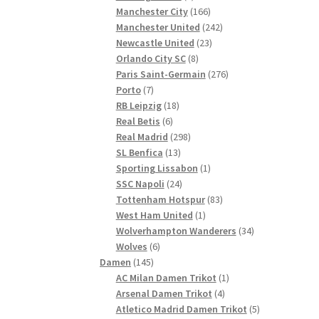
Produkte
166
Manchester City
166
Produkte
242
Manchester United
242
23
Produkte
Newcastle United
23
8
Produkte
Orlando City SC
8
Produkte
276
Paris Saint-Germain
276
7
Produkte
Porto
7
Produkte
18
RB Leipzig
18
6
Produkte
Real Betis
6
Produkte
298
Real Madrid
298
13
Produkte
SL Benfica
13
Produkte
1
Sporting Lissabon
1
24
Produkt
SSC Napoli
24
Produkte
83
Tottenham Hotspur
83
1
Produkte
West Ham United
1
Produkt
34
Wolverhampton Wanderers
34
6
Produkte
Wolves
6
145
Produkte
Damen
145
Produkte
1
AC Milan Damen Trikot
1
4
Produkt
Arsenal Damen Trikot
4
Produkte
5
Atletico Madrid Damen Trikot
5