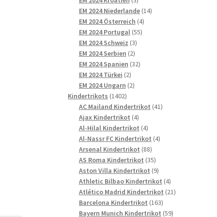
Produkte
14
EM 2024 Niederlande
14
4
Produkte
EM 2024 Österreich
4
55
Produkte
EM 2024 Portugal
55
3
Produkte
EM 2024 Schweiz
3
2
Produkte
EM 2024 Serbien
2
Produkte
32
EM 2024 Spanien
32
2
Produkte
EM 2024 Türkei
2
Produkte
2
EM 2024 Ungarn
2
1402
Produkte
Kindertrikots
1402
Produkte
41
AC Mailand Kindertrikot
41
4
Produkte
Ajax Kindertrikot
4
Produkte
4
Al-Hilal Kindertrikot
4
Produkte
4
Al-Nassr FC Kindertrikot
4
88
Produkte
Arsenal Kindertrikot
88
Produkte
35
AS Roma Kindertrikot
35
Produkte
9
Aston Villa Kindertrikot
9
Produkte
4
Athletic Bilbao Kindertrikot
4
Produkte
21
Atlético Madrid Kindertrikot
21
163
Produkte
Barcelona Kindertrikot
163
Produkte
59
Bayern Munich Kindertrikot
59