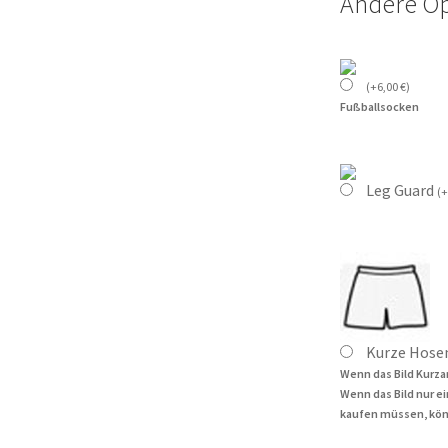
Andere O
(
+
6,00
€
)
Fußballsocken
Leg Guard
(
+
Kurze Hose
Wenn das Bild Kurza
Wenn das Bild nur e
kaufen müssen, kön