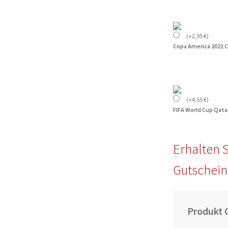
(
+
2,95
€
)
Copa America 2021 
(
+
4,55
€
)
FIFA World Cup Qata
Erhalten S
Gutschein
Produkt 