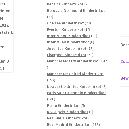
7
Produkte
Benfica Kindertrikot
7
Produkte
Borussia Dortmund Kindertrikot
22
22
Produkte
79
Chelsea Kindertrikot
79
16
Produkte
Everton Kindertrikot
16
Produkte
11
Inter Miami Kindertrikot
11
6
Produkte
Inter Milan Kindertrikot
6
Bes
78
Produkte
Juventus Kindertrikot
78
Produkte
59
Liverpool Kindertrikot
59
Produkte
Zusä
Manchester City Kindertrikot
142
142
Produkte
Manchester United Kindertrikot
Bew
152
152
Produkte
8
Newcastle United Kindertrikot
8
Produkte
Paris Saint-Germain Kindertrikot
140
140
Produkte
5
Porto Kindertrikot
5
Produkte
1
RB Leipzig Kindertrikot
1
5
Produkt
Real Betis Kindertrikot
5
Produkte
183
Real Madrid Kindertrikot
183