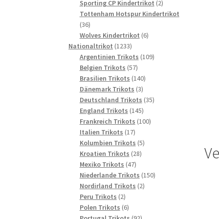
2
Produkte
Sporting CP Kindertrikot
2
Produkte
Tottenham Hotspur Kindertrikot
36
36
Produkte
6
Wolves Kindertrikot
6
1233
Produkte
Nationaltrikot
1233
Produkte
109
Argentinien Trikots
109
57
Produkte
Belgien Trikots
57
Produkte
140
Brasilien Trikots
140
3
Produkte
Dänemark Trikots
3
Produkte
35
Deutschland Trikots
35
145
Produkte
England Trikots
145
Produkte
100
Frankreich Trikots
100
17
Produkte
Italien Trikots
17
Produkte
5
Kolumbien Trikots
5
Ve
28
Produkte
Kroatien Trikots
28
47
Produkte
Mexiko Trikots
47
Produkte
150
Niederlande Trikots
150
2
Produkte
Nordirland Trikots
2
2
Produkte
Peru Trikots
2
Produkte
6
Polen Trikots
6
Produkte
92
Portugal Trikots
92