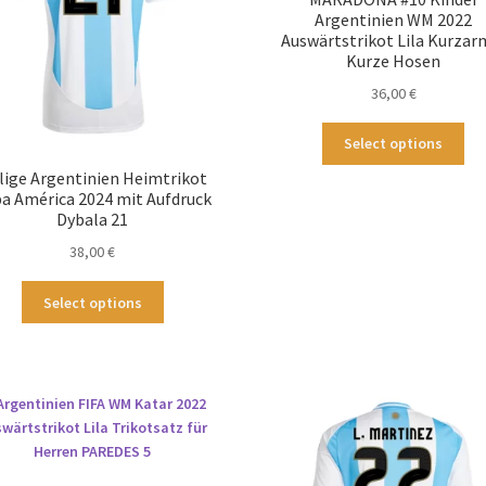
Argentinien WM 2022
Auswärtstrikot Lila Kurzar
Kurze Hosen
36,00
€
Die
Select options
Pr
llige Argentinien Heimtrikot
wei
a América 2024 mit Aufdruck
me
Dybala 21
Var
38,00
€
auf
Die
Dieses
Op
Select options
Produkt
kö
weist
au
mehrere
der
Varianten
Pro
auf.
ge
Die
we
Optionen
können