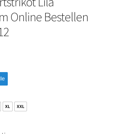
strikot Lila
m Online Bestellen
12
le
XL
XXL