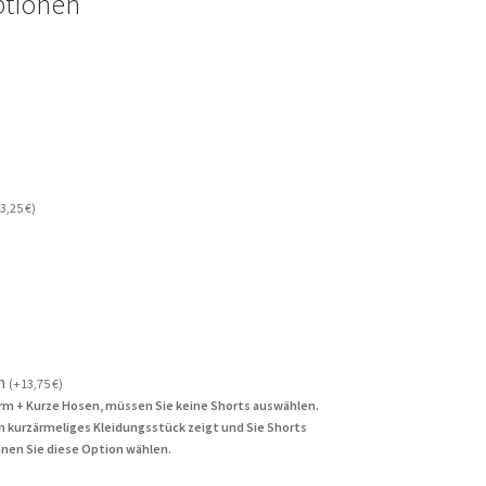
ptionen
3,25
€
)
n
(
+
13,75
€
)
rm + Kurze Hosen, müssen Sie keine Shorts auswählen.
in kurzärmeliges Kleidungsstück zeigt und Sie Shorts
nen Sie diese Option wählen.