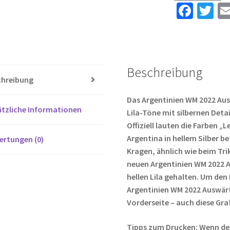
Bestellen
Fa
T
RULLI
ce
wi
12
b
tt
Menge
o
er
Beschreibung
o
chreibung
k
Das Argentinien WM 2022 Aus
tzliche Informationen
Lila-Töne mit silbernen Det
Offiziell lauten die Farben „
Argentina in hellem Silber b
ertungen (0)
Kragen, ähnlich wie beim Tri
neuen Argentinien WM 2022 A
hellen Lila gehalten. Um den
Argentinien WM 2022 Auswärt
Vorderseite – auch diese Graf
Tipps zum Drucken: Wenn de