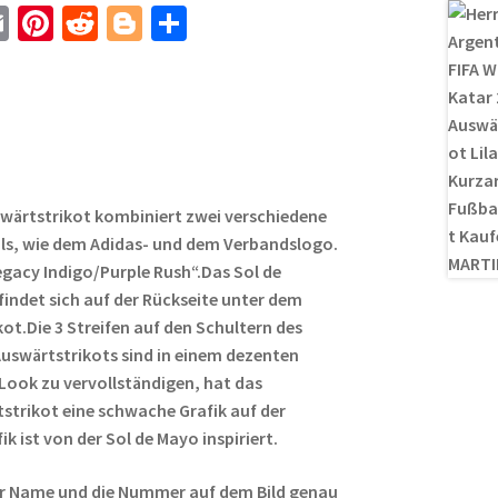
E
Pi
R
Bl
T
m
nt
e
o
ei
ail
er
d
g
le
es
di
g
n
t
t
er
wärtstrikot kombiniert zwei verschiedene
ails, wie dem Adidas- und dem Verbandslogo.
Legacy Indigo/Purple Rush“.Das Sol de
efindet sich auf der Rückseite unter dem
kot.Die 3 Streifen auf den Schultern des
uswärtstrikots sind in einem dezenten
 Look zu vervollständigen, hat das
strikot eine schwache Grafik auf der
ik ist von der Sol de Mayo inspiriert.
r Name und die Nummer auf dem Bild genau