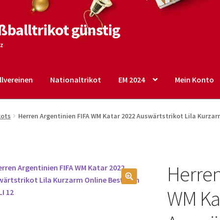
ßballtrikot günstig
tz
lvereinen
Nationaltrikot
EM 2024
Mein Konto
o
Shop
Startseite – English
Warenkorb
kots
Herren Argentinien FIFA WM Katar 2022 Auswärtstrikot Lila Kurzar
Herren
🔍
WM Kat