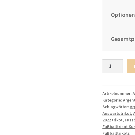
Optionen
Gesamtpr
Herren
Argentinien
FIFA
WM
Katar
Artikelnummer:
A
Kategorie:
Argent
2022
Schlagwörter:
Ar
Auswärtstrikot
Auswärtstrikot
,
Lila
2022 trikot
,
Fussb
Kurzarm
Fußballtrikot Ku
Online
Fußballtrikots