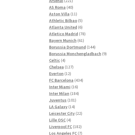
221
Produkte
Arsenal
221
Produkte
40
AS Roma
40
Produkte
11
Aston Villa
11
Produkte
5
Athletic Bilbao
5
Produkte
6
Atlanta United
6
Produkte
78
Atletico Madrid
78
61
Produkte
Bayern Munich
61
Produkte
144
Borussia Dortmund
144
Produkte
9
Borussia Monchengladbach
9
4
Produkte
Celtic
4
Produkte
127
Chelsea
127
12
Produkte
Everton
12
Produkte
434
FC Barcelona
434
16
Produkte
Inter Miami
16
Produkte
184
Inter Milan
184
101
Produkte
Juventus
101
14
Produkte
LA Galaxy
14
Produkte
22
Leicester City
22
4
Produkte
Lille OSC
4
Produkte
182
Liverpool FC
182
Produkte
7
Los Angeles FC
7