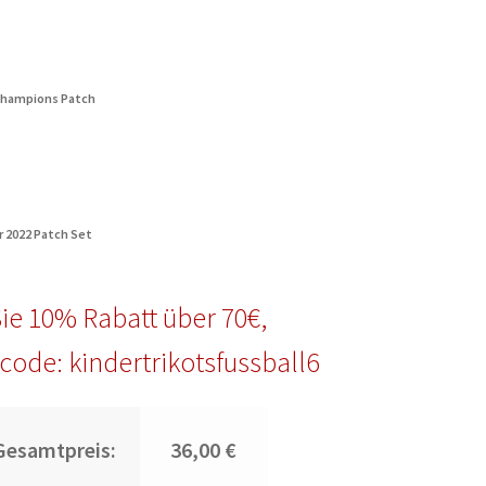
Champions Patch
r 2022 Patch Set
ie 10% Rabatt über 70€,
code: kindertrikotsfussball6
Gesamtpreis:
36,00 €