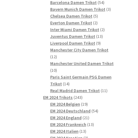
54
Produkte
Barcelona Damen Trikot
54
Produkte
3
Bayern Munich Damen Trikot
3
5
Produkte
Chelsea Damen Trikot
5
2
Produkte
Everton Damen Trikot
2
Produkte
2
Inter Miami Damen Trikot
2
13
Produkte
Juventus Damen Trikot
13
9
Produkte
Liverpool Damen Trikot
9
Produkte
Manchester City Damen Trikot
12
12
Produkte
Manchester United Damen Trikot
10
10
Produkte
Paris Saint Germain PSG Damen
14
Trikot
14
Produkte
11
Real Madrid Damen Trikot
11
243
Produkte
EM 2024 Trikots
243
Produkte
19
EM 2024 Belgien
19
Produkte
54
EM 2024 Deutschland
54
21
Produkte
EM 2024 England
21
Produkte
13
EM 2024 Frankreich
13
13
Produkte
EM 2024 Italien
13
Produkte
3
EM 2024 Kroatien
3