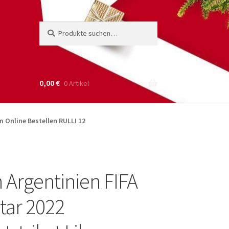
Suche
Suchen
nach:
0,00
€
0 Artikel
m Online Bestellen RULLI 12
 Argentinien FIFA
ar 2022