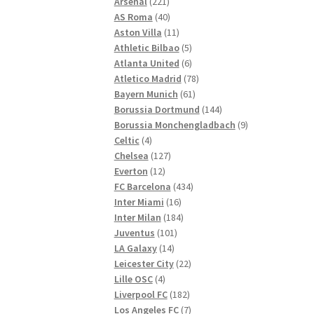
221
Produkte
Arsenal
221
Produkte
40
AS Roma
40
Produkte
11
Aston Villa
11
Produkte
5
Athletic Bilbao
5
Produkte
6
Atlanta United
6
Produkte
78
Atletico Madrid
78
61
Produkte
Bayern Munich
61
Produkte
144
Borussia Dortmund
144
Produkte
9
Borussia Monchengladbach
9
4
Produkte
Celtic
4
Produkte
127
Chelsea
127
12
Produkte
Everton
12
Produkte
434
FC Barcelona
434
16
Produkte
Inter Miami
16
Produkte
184
Inter Milan
184
101
Produkte
Juventus
101
14
Produkte
LA Galaxy
14
Produkte
22
Leicester City
22
4
Produkte
Lille OSC
4
Produkte
182
Liverpool FC
182
Produkte
7
Los Angeles FC
7