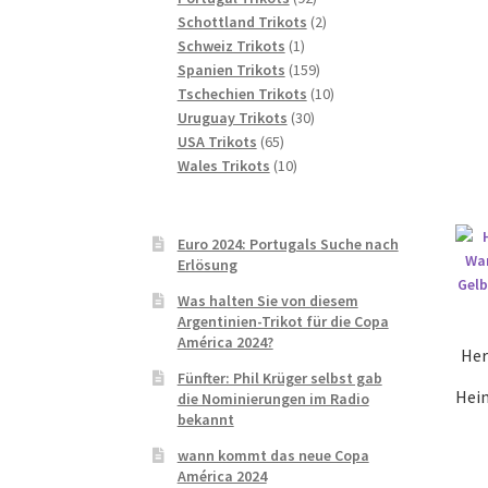
Produkte
2
Schottland Trikots
2
1
Produkte
Schweiz Trikots
1
Produkt
159
Spanien Trikots
159
Produkte
10
Tschechien Trikots
10
30
Produkte
Uruguay Trikots
30
65
Produkte
USA Trikots
65
Produkte
10
Wales Trikots
10
Produkte
Euro 2024: Portugals Suche nach
Erlösung
Was halten Sie von diesem
Argentinien-Trikot für die Copa
América 2024?
Her
Fünfter: Phil Krüger selbst gab
Heim
die Nominierungen im Radio
bekannt
wann kommt das neue Copa
América 2024