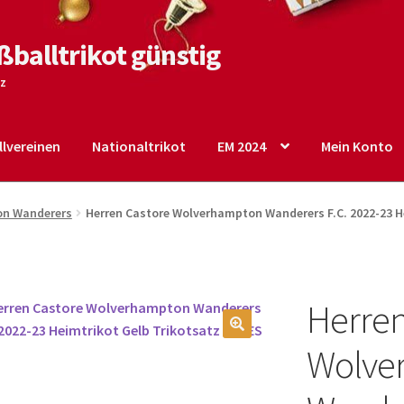
ßballtrikot günstig
tz
lvereinen
Nationaltrikot
EM 2024
Mein Konto
o
Shop
Startseite – English
Warenkorb
n Wanderers
Herren Castore Wolverhampton Wanderers F.C. 2022-23 H
Herren
🔍
Wolve