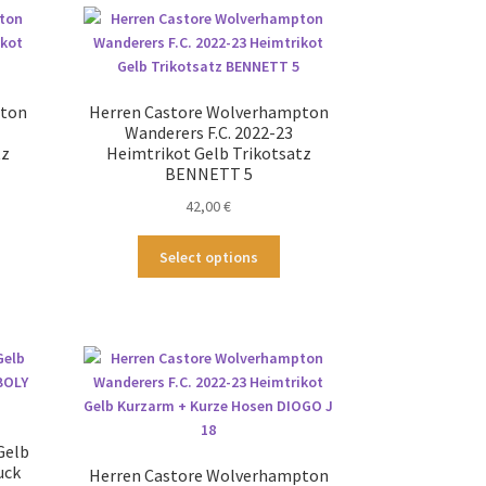
pton
Herren Castore Wolverhampton
Wanderers F.C. 2022-23
tz
Heimtrikot Gelb Trikotsatz
BENNETT 5
42,00
€
ses
Dieses
Select options
odukt
Produkt
st
weist
hrere
mehrere
ianten
Varianten
.
auf.
Die
tionen
Optionen
nnen
können
Gelb
f
auf
uck
Herren Castore Wolverhampton
der