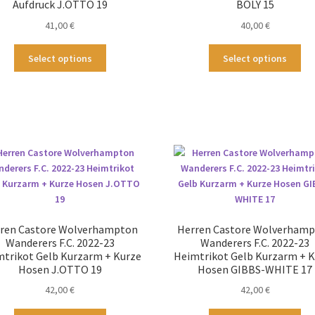
Produktseite
Aufdruck J.OTTO 19
BOLY 15
Pro
gewählt
41,00
€
40,00
€
ge
werden
we
Dieses
Die
Select options
Select options
Produkt
Pr
weist
wei
mehrere
me
Varianten
Var
auf.
auf
Die
Die
Optionen
Op
können
kö
auf
au
der
der
Produktseite
Pro
ren Castore Wolverhampton
Herren Castore Wolverham
gewählt
ge
Wanderers F.C. 2022-23
Wanderers F.C. 2022-23
werden
we
trikot Gelb Kurzarm + Kurze
Heimtrikot Gelb Kurzarm + 
Hosen J.OTTO 19
Hosen GIBBS-WHITE 17
42,00
€
42,00
€