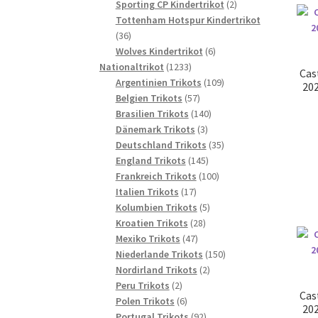
2
Produkte
Sporting CP Kindertrikot
2
Produkte
Tottenham Hotspur Kindertrikot
36
36
Produkte
6
Wolves Kindertrikot
6
1233
Produkte
Nationaltrikot
1233
Cas
Produkte
109
Argentinien Trikots
109
202
57
Produkte
Belgien Trikots
57
Produkte
140
Brasilien Trikots
140
3
Produkte
Dänemark Trikots
3
Produkte
35
Deutschland Trikots
35
145
Produkte
England Trikots
145
Produkte
100
Frankreich Trikots
100
17
Produkte
Italien Trikots
17
Produkte
5
Kolumbien Trikots
5
28
Produkte
Kroatien Trikots
28
47
Produkte
Mexiko Trikots
47
Produkte
150
Niederlande Trikots
150
2
Produkte
Nordirland Trikots
2
2
Produkte
Peru Trikots
2
Cas
Produkte
6
Polen Trikots
6
202
Produkte
92
Portugal Trikots
92