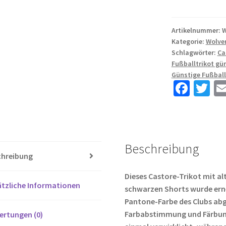
Wolverhampto
Wanderers
F.C.
Artikelnummer:
W
Kategorie:
Wolve
2022-
Schlagwörter:
Ca
23
Fußballtrikot gü
Heimtrikot
Günstige Fußball
Gelb
Fa
T
Trikotsatz
ce
wi
NEVES
b
tt
8
Menge
o
er
Beschreibung
o
chreibung
k
Dieses Castore-Trikot mit a
tzliche Informationen
schwarzen Shorts wurde erne
Pantone-Farbe des Clubs abg
Farbabstimmung und Färbun
ertungen (0)