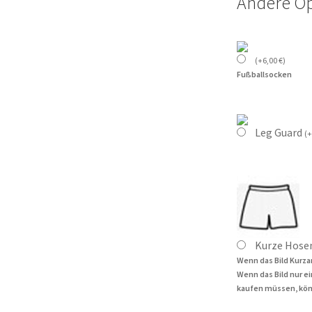
Andere O
(
+
6,00
€
)
Fußballsocken
Leg Guard
(
+
Kurze Hose
Wenn das Bild Kurza
Wenn das Bild nur e
kaufen müssen, kön