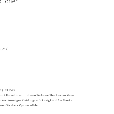
ptionen
3,25
€
)
n
(
+
13,75
€
)
rm + Kurze Hosen, müssen Sie keine Shorts auswählen.
in kurzärmeliges Kleidungsstück zeigt und Sie Shorts
nen Sie diese Option wählen.