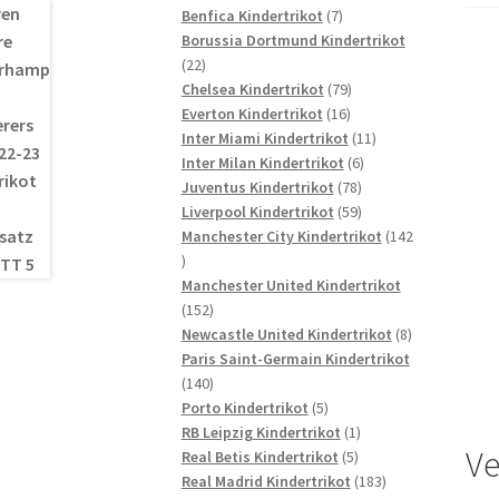
7
Produkte
Benfica Kindertrikot
7
Produkte
Borussia Dortmund Kindertrikot
22
22
Produkte
79
Chelsea Kindertrikot
79
16
Produkte
Everton Kindertrikot
16
Produkte
11
Inter Miami Kindertrikot
11
6
Produkte
Inter Milan Kindertrikot
6
78
Produkte
Juventus Kindertrikot
78
Produkte
59
Liverpool Kindertrikot
59
Produkte
Manchester City Kindertrikot
142
142
Produkte
Manchester United Kindertrikot
152
152
Produkte
8
Newcastle United Kindertrikot
8
Produkte
Paris Saint-Germain Kindertrikot
140
140
Produkte
5
Porto Kindertrikot
5
Produkte
1
RB Leipzig Kindertrikot
1
Ve
5
Produkt
Real Betis Kindertrikot
5
Produkte
183
Real Madrid Kindertrikot
183