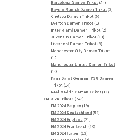
54
Produkte
Barcelona Damen Trikot
54
Produkte
3
Bayern Munich Damen Trikot
3
5
Produkte
Chelsea Damen Trikot
5
2
Produkte
Everton Damen Trikot
2
Produkte
2
Inter Miami Damen Trikot
2
13
Produkte
Juventus Damen Trikot
13
9
Produkte
Liverpool Damen Trikot
9
Produkte
Manchester City Damen Trikot
12
12
Produkte
Manchester United Damen Trikot
10
10
Produkte
Paris Saint Germain PSG Damen
14
Trikot
14
Produkte
11
Real Madrid Damen Trikot
11
243
Produkte
EM 2024 Trikots
243
Produkte
19
EM 2024 Belgien
19
Produkte
54
EM 2024 Deutschland
54
21
Produkte
EM 2024 England
21
Produkte
13
EM 2024 Frankreich
13
13
Produkte
EM 2024 Italien
13
Produkte
3
EM 2024 Kroatien
3