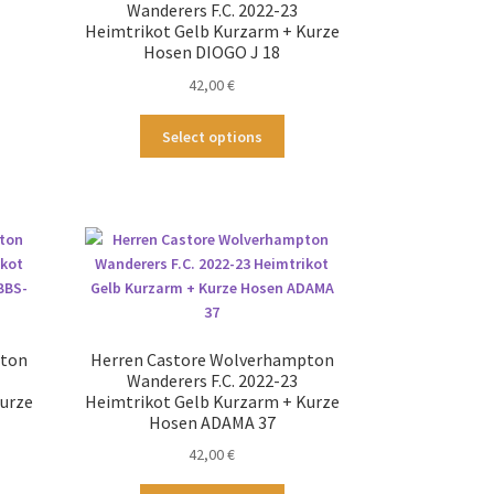
Wanderers F.C. 2022-23
duktseite
Produktseite
Heimtrikot Gelb Kurzarm + Kurze
wählt
gewählt
Hosen DIOGO J 18
rden
werden
ses
42,00
€
odukt
Dieses
st
Select options
Produkt
hrere
weist
ianten
mehrere
.
Varianten
auf.
tionen
Die
nnen
Optionen
f
können
auf
duktseite
pton
Herren Castore Wolverhampton
der
wählt
Wanderers F.C. 2022-23
Produktseite
rden
Kurze
Heimtrikot Gelb Kurzarm + Kurze
gewählt
Hosen ADAMA 37
werden
42,00
€