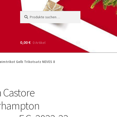
Suche
Suchen
nach:
0,00
€
0 Artikel
eimtrikot Gelb Trikotsatz NEVES 8
 Castore
rhampton