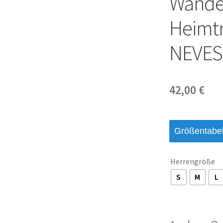
Wander
Heimtr
NEVES
42,00
€
Größentabel
Herrengröße
S
M
L