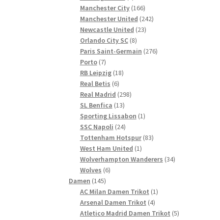
Produkte
166
Manchester City
166
Produkte
242
Manchester United
242
23
Produkte
Newcastle United
23
8
Produkte
Orlando City SC
8
Produkte
276
Paris Saint-Germain
276
7
Produkte
Porto
7
Produkte
18
RB Leipzig
18
6
Produkte
Real Betis
6
Produkte
298
Real Madrid
298
13
Produkte
SL Benfica
13
Produkte
1
Sporting Lissabon
1
24
Produkt
SSC Napoli
24
Produkte
83
Tottenham Hotspur
83
1
Produkte
West Ham United
1
Produkt
34
Wolverhampton Wanderers
34
6
Produkte
Wolves
6
145
Produkte
Damen
145
Produkte
1
AC Milan Damen Trikot
1
4
Produkt
Arsenal Damen Trikot
4
Produkte
5
Atletico Madrid Damen Trikot
5