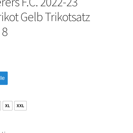
ers F.C. 2022-23
ikot Gelb Trikotsatz
 8
le
XL
XXL