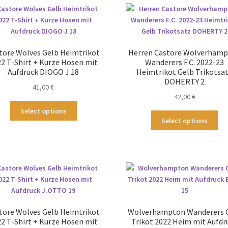
tore Wolves Gelb Heimtrikot
Herren Castore Wolverham
2 T-Shirt + Kurze Hosen mit
Wanderers F.C. 2022-23
Aufdruck DIOGO J 18
Heimtrikot Gelb Trikotsa
DOHERTY 2
41,00
€
42,00
€
Dieses
Select options
Die
Produkt
Select options
Pr
weist
wei
mehrere
me
Varianten
Var
auf.
auf
Die
Die
Optionen
Op
können
kö
auf
tore Wolves Gelb Heimtrikot
Wolverhampton Wanderers 
au
der
2 T-Shirt + Kurze Hosen mit
Trikot 2022 Heim mit Aufdr
der