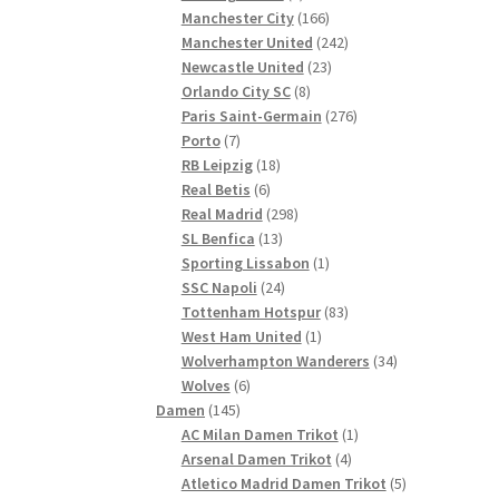
Produkte
166
Manchester City
166
Produkte
242
Manchester United
242
23
Produkte
Newcastle United
23
8
Produkte
Orlando City SC
8
Produkte
276
Paris Saint-Germain
276
7
Produkte
Porto
7
Produkte
18
RB Leipzig
18
6
Produkte
Real Betis
6
Produkte
298
Real Madrid
298
13
Produkte
SL Benfica
13
Produkte
1
Sporting Lissabon
1
24
Produkt
SSC Napoli
24
Produkte
83
Tottenham Hotspur
83
1
Produkte
West Ham United
1
Produkt
34
Wolverhampton Wanderers
34
6
Produkte
Wolves
6
145
Produkte
Damen
145
Produkte
1
AC Milan Damen Trikot
1
4
Produkt
Arsenal Damen Trikot
4
Produkte
5
Atletico Madrid Damen Trikot
5