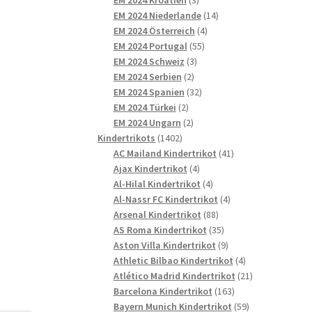
Produkte
14
EM 2024 Niederlande
14
4
Produkte
EM 2024 Österreich
4
55
Produkte
EM 2024 Portugal
55
3
Produkte
EM 2024 Schweiz
3
2
Produkte
EM 2024 Serbien
2
Produkte
32
EM 2024 Spanien
32
2
Produkte
EM 2024 Türkei
2
Produkte
2
EM 2024 Ungarn
2
1402
Produkte
Kindertrikots
1402
Produkte
41
AC Mailand Kindertrikot
41
4
Produkte
Ajax Kindertrikot
4
Produkte
4
Al-Hilal Kindertrikot
4
Produkte
4
Al-Nassr FC Kindertrikot
4
88
Produkte
Arsenal Kindertrikot
88
Produkte
35
AS Roma Kindertrikot
35
Produkte
9
Aston Villa Kindertrikot
9
Produkte
4
Athletic Bilbao Kindertrikot
4
Produkte
21
Atlético Madrid Kindertrikot
21
163
Produkte
Barcelona Kindertrikot
163
Produkte
59
Bayern Munich Kindertrikot
59