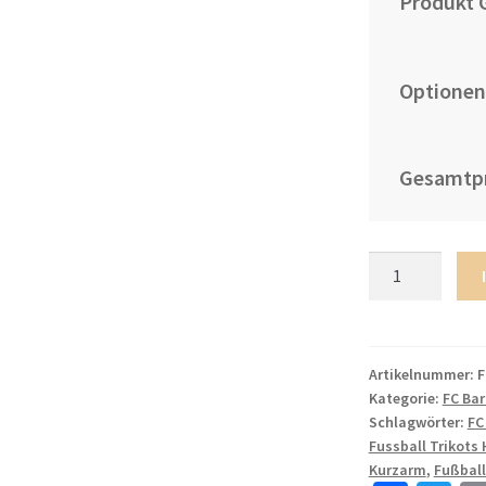
Produkt 
Optionen
Gesamtpr
Herren
FC
Barcelona
2022/23
Ausweichtrikot
Artikelnummer:
F
Kategorie:
FC Ba
weiß
Schlagwörter:
FC
Online
Fussball Trikots 
Kaufen
Kurzarm
,
Fußball
COUTINHO