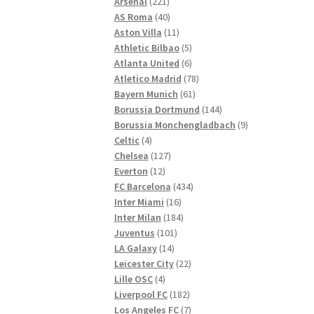
221
Produkte
Arsenal
221
Produkte
40
AS Roma
40
Produkte
11
Aston Villa
11
Produkte
5
Athletic Bilbao
5
Produkte
6
Atlanta United
6
Produkte
78
Atletico Madrid
78
61
Produkte
Bayern Munich
61
Produkte
144
Borussia Dortmund
144
Produkte
9
Borussia Monchengladbach
9
4
Produkte
Celtic
4
Produkte
127
Chelsea
127
12
Produkte
Everton
12
Produkte
434
FC Barcelona
434
16
Produkte
Inter Miami
16
Produkte
184
Inter Milan
184
101
Produkte
Juventus
101
14
Produkte
LA Galaxy
14
Produkte
22
Leicester City
22
4
Produkte
Lille OSC
4
Produkte
182
Liverpool FC
182
Produkte
7
Los Angeles FC
7