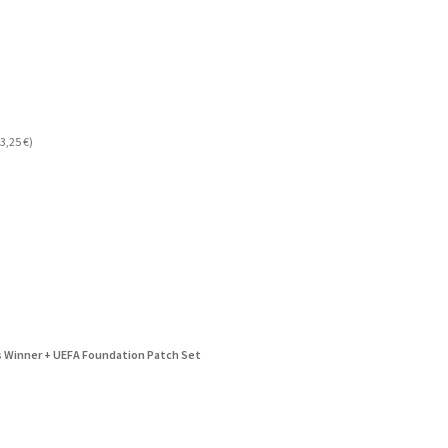
3,25
€
)
s Winner + UEFA Foundation Patch Set