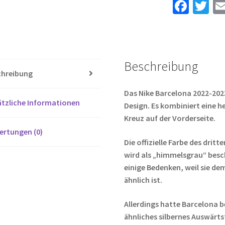
Fa
T
14
ce
wi
Menge
b
tt
o
er
Beschreibung
o
chreibung
k
Das Nike Barcelona 2022-2023 
tzliche Informationen
Design. Es kombiniert eine 
Kreuz auf der Vorderseite.
ertungen (0)
Die offizielle Farbe des drit
wird als „himmelsgrau“ besc
einige Bedenken, weil sie de
ähnlich ist.
Allerdings hatte Barcelona b
ähnliches silbernes Auswärts