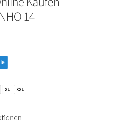
nline Kaufen
NHO 14
le
XL
XXL
ptionen