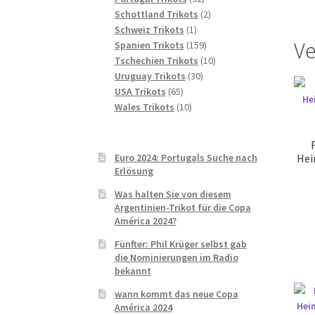
Produkte
2
Schottland Trikots
2
1
Produkte
Schweiz Trikots
1
Ve
Produkt
159
Spanien Trikots
159
Produkte
10
Tschechien Trikots
10
30
Produkte
Uruguay Trikots
30
65
Produkte
USA Trikots
65
Produkte
10
Wales Trikots
10
Produkte
Euro 2024: Portugals Suche nach
Hei
Erlösung
Was halten Sie von diesem
Argentinien-Trikot für die Copa
América 2024?
Fünfter: Phil Krüger selbst gab
die Nominierungen im Radio
bekannt
wann kommt das neue Copa
América 2024