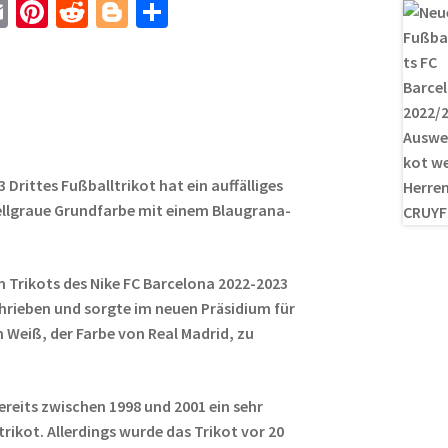
E
Pi
R
Bl
T
m
nt
e
o
ei
ail
er
d
g
le
es
di
g
n
t
t
er
Drittes Fußballtrikot hat ein auffälliges
hellgraue Grundfarbe mit einem Blaugrana-
ten Trikots des Nike FC Barcelona 2022-2023
hrieben und sorgte im neuen Präsidium für
m Weiß, der Farbe von Real Madrid, zu
ereits zwischen 1998 und 2001 ein sehr
trikot. Allerdings wurde das Trikot vor 20