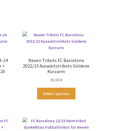
3-24
Neuen Trikots FC Barcelona
m +
2022/23 Auswärtstrikots Goldene
 20
Kurzarm
38,00
€
ses
Dieses
Select options
odukt
Produkt
st
weist
hrere
mehrere
ianten
Varianten
.
auf.
Die