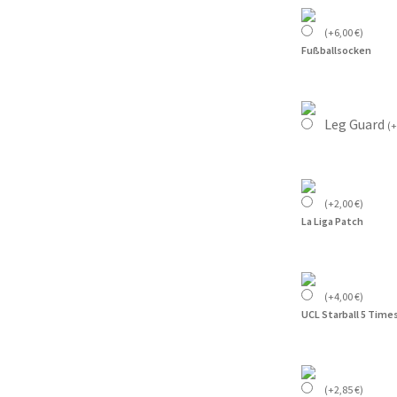
(
+
6,00
€
)
Fußballsocken
Leg Guard
(
+
(
+
2,00
€
)
La Liga Patch
(
+
4,00
€
)
UCL Starball 5 Time
(
+
2,85
€
)