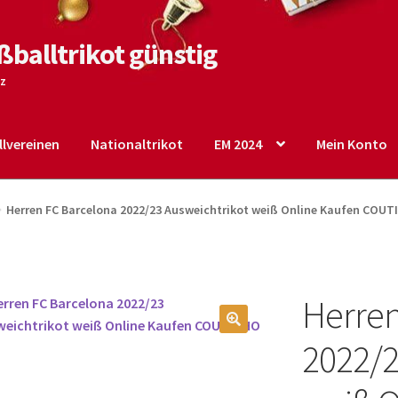
ßballtrikot günstig
tz
lvereinen
Nationaltrikot
EM 2024
Mein Konto
o
Shop
Startseite – English
Warenkorb
Herren FC Barcelona 2022/23 Ausweichtrikot weiß Online Kaufen COUT
Herren
🔍
2022/2