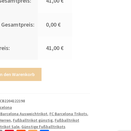
Gesamtpreis:
41,00 €
 Gesamtpreis:
0,00 €
eis:
41,00 €
In den Warenkorb
CB2204122198
rcelona
 Barcelona Ausweichtrikot
,
FC Barcelona Trikots
,
Herren
,
Fußballtrikot günstig
,
Fußballtrikot
trikot Sale
,
Günstige Fußballtrikots