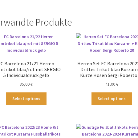
rwandte Produkte
FC Barcelona 21/22 Herren
Herren Set FC Barcelona 202
mtrikot blau/rot mit SERGIO
Drittes Trikot blau Kurzar
5 Individualdruck gelb
Kurze Hosen Sergi Roberto
35,00
€
41,00
€
Dieses
Die
Select options
Select options
Produkt
Pr
weist
wei
mehrere
me
Varianten
Var
auf.
auf
Die
Die