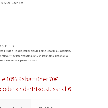
 2022-23 Patch Set
n
(
+
13,75
€
)
rm + Kurze Hosen, müssen Sie keine Shorts auswählen.
in kurzärmeliges Kleidungsstück zeigt und Sie Shorts
nen Sie diese Option wählen.
ie 10% Rabatt über 70€,
code: kindertrikotsfussball6