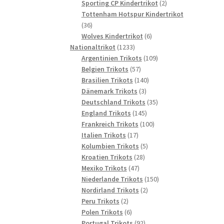
2
Produkte
Sporting CP Kindertrikot
2
Produkte
Tottenham Hotspur Kindertrikot
36
36
Produkte
6
Wolves Kindertrikot
6
1233
Produkte
Nationaltrikot
1233
Produkte
109
Argentinien Trikots
109
57
Produkte
Belgien Trikots
57
Produkte
140
Brasilien Trikots
140
3
Produkte
Dänemark Trikots
3
Produkte
35
Deutschland Trikots
35
145
Produkte
England Trikots
145
Produkte
100
Frankreich Trikots
100
17
Produkte
Italien Trikots
17
Produkte
5
Kolumbien Trikots
5
28
Produkte
Kroatien Trikots
28
47
Produkte
Mexiko Trikots
47
Produkte
150
Niederlande Trikots
150
2
Produkte
Nordirland Trikots
2
2
Produkte
Peru Trikots
2
Produkte
6
Polen Trikots
6
Produkte
92
Portugal Trikots
92