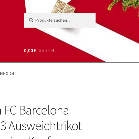
Suche
Suchen
nach:
0,00
€
0 Artikel
INHO 14
 FC Barcelona
3 Ausweichtrikot