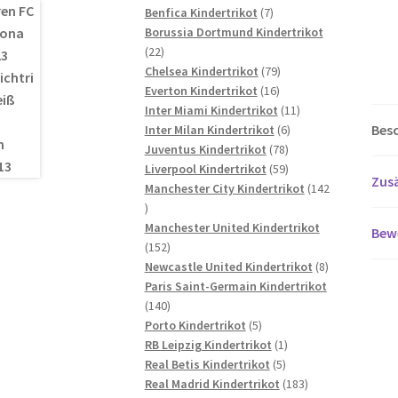
7
Produkte
Benfica Kindertrikot
7
Produkte
Borussia Dortmund Kindertrikot
22
22
Produkte
79
Chelsea Kindertrikot
79
16
Produkte
Everton Kindertrikot
16
Produkte
11
Inter Miami Kindertrikot
11
Bes
6
Produkte
Inter Milan Kindertrikot
6
78
Produkte
Juventus Kindertrikot
78
Produkte
59
Liverpool Kindertrikot
59
Zusä
Produkte
Manchester City Kindertrikot
142
142
Produkte
Manchester United Kindertrikot
Bew
152
152
Produkte
8
Newcastle United Kindertrikot
8
Produkte
Paris Saint-Germain Kindertrikot
140
140
Produkte
5
Porto Kindertrikot
5
Produkte
1
RB Leipzig Kindertrikot
1
5
Produkt
Real Betis Kindertrikot
5
Produkte
183
Real Madrid Kindertrikot
183