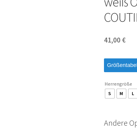
weiß O
COUTI
41,00
€
Größentabel
Herrengröße
S
M
L
Andere O