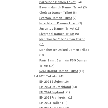
54
Produkte
Barcelona Damen Trikot
54
Produkte
3
Bayern Munich Damen Trikot
3
5
Produkte
Chelsea Damen Trikot
5
2
Produkte
Everton Damen Trikot
2
Produkte
2
Inter Miami Damen Trikot
2
13
Produkte
Juventus Damen Trikot
13
9
Produkte
Liverpool Damen Trikot
9
Produkte
Manchester City Damen Trikot
12
12
Produkte
Manchester United Damen Trikot
10
10
Produkte
Paris Saint Germain PSG Damen
14
Trikot
14
Produkte
11
Real Madrid Damen Trikot
11
243
Produkte
EM 2024 Trikots
243
Produkte
19
EM 2024 Belgien
19
Produkte
54
EM 2024 Deutschland
54
21
Produkte
EM 2024 England
21
Produkte
13
EM 2024 Frankreich
13
13
Produkte
EM 2024 Italien
13
Produkte
3
EM 2024 Kroatien
3