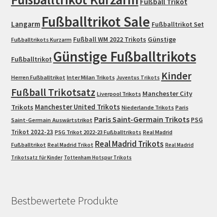
Fußball Trikot
Fußballtrikot Sale
Langarm
Fußballtrikot Set
Fußball WM 2022 Trikots
Günstige
Fußballtrikots Kurzarm
Günstige Fußballtrikots
Fußballtrikot
Kinder
Herren Fußballtrikot
Inter Milan Trikots
Juventus Trikots
Fußball Trikotsatz
Manchester City
Liverpool Trikots
Trikots
Manchester United Trikots
Niederlande Trikots
Paris
Paris Saint-Germain Trikots
PSG
Saint-Germain Auswärtstrikot
Trikot 2022-23
PSG Trikot 2022-23 Fußballtrikots
Real Madrid
Real Madrid Trikots
Fußballtrikot
Real Madrid Trikot
Real Madrid
Trikotsatz für Kinder
Tottenham Hotspur Trikots
Bestbewertete Produkte