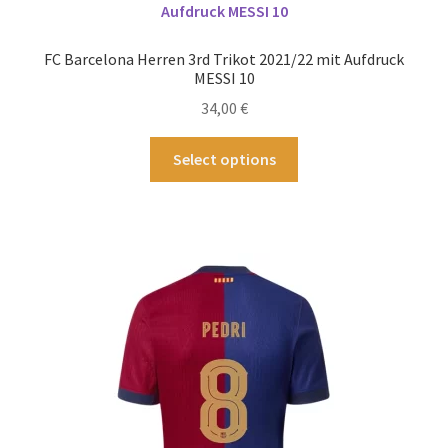
Die
Optionen
FC Barcelona Herren 3rd Trikot 2021/22 mit Aufdruck
können
MESSI 10
auf
34,00
€
der
Produktseite
Dieses
Select options
gewählt
Produkt
werden
weist
mehrere
Varianten
auf.
Die
Optionen
können
auf
der
Produktseite