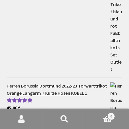
Herren Borussia Dortmund 2022-23 Torwarttrikot
Orange Langarm + Kurze Hosen KOBEL 1
45,00
€
Bewertet mit
5.00
von 5
0
Suche
Suchen