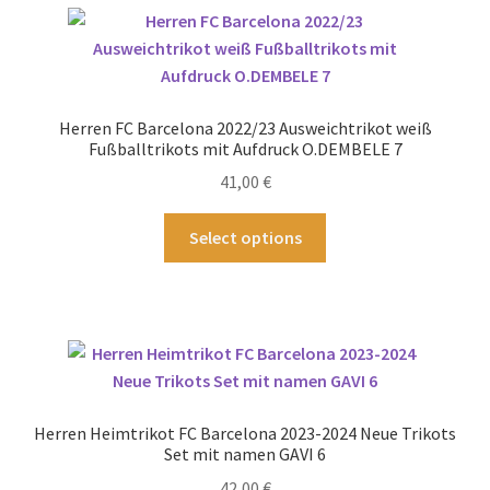
Herren FC Barcelona 2022/23 Ausweichtrikot weiß
Fußballtrikots mit Aufdruck O.DEMBELE 7
41,00
€
Dieses
Select options
Produkt
weist
mehrere
Varianten
auf.
Die
Optionen
Herren Heimtrikot FC Barcelona 2023-2024 Neue Trikots
können
Set mit namen GAVI 6
auf
42,00
€