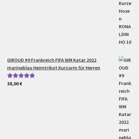
GIROUD #9 Frankreich FIFA WM Katar 2022
marineblau Heimtrikot Kurzarm für Herren
38,00
€
Bewertet mit
5.00
von 5