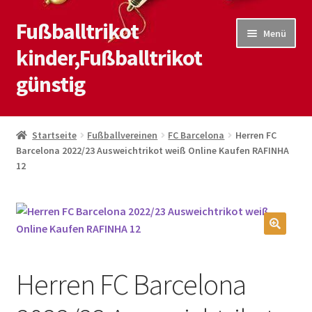
Fußballtrikot
Zur
Zum
Menü
Navigation
Inhalt
kinder,Fußballtrikot
springen
springen
günstig
Start
Startseite
Fußballvereinen
FC Barcelona
Herren FC
Barcelona 2022/23 Ausweichtrikot weiß Online Kaufen RAFINHA
Blog
12
Kasse
Kontaktiere uns
🔍
Mein Konto
Herren FC Barcelona
Shop