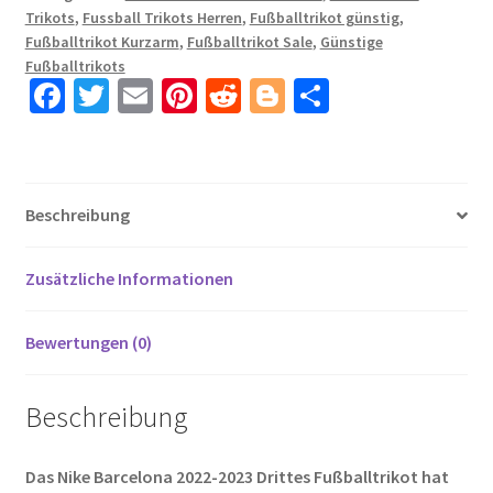
Trikots
,
Fussball Trikots Herren
,
Fußballtrikot günstig
,
Kaufen
Fußballtrikot Kurzarm
,
Fußballtrikot Sale
,
Günstige
RAFINHA
Fußballtrikots
12
Fa
T
E
Pi
R
Bl
T
Menge
ce
wi
m
nt
e
o
ei
b
tt
ail
er
d
g
le
o
er
es
di
g
n
Beschreibung
o
t
t
er
k
Zusätzliche Informationen
Bewertungen (0)
Beschreibung
Das Nike Barcelona 2022-2023 Drittes Fußballtrikot hat