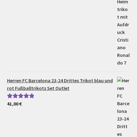
Herren FC Barcelona 23-24 Drittes Trikot blau und
rot Fußballtrikots Set Outlet
41,00
€
Bewertet mit
5.00
von 5