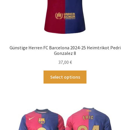
gewählt
werden
Günstige Herren FC Barcelona 2024-25 Heimtrikot Pedri
Gonzalez 8
37,00
€
Dieses
Select options
Produkt
weist
mehrere
Varianten
auf.
Die
Optionen