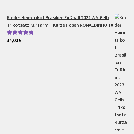
Kinder Heimtrikot Brasilien Fußball 2022 WM Gelb
Trikotsatz Kurzarm + Kurze Hosen RONALDINHO 10
34,00
€
Bewertet mit
5.00
von 5