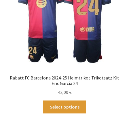
können
auf
der
Produktseite
gewählt
werden
Rabatt FC Barcelona 2024-25 Heimtrikot Trikotsatz Kit
Eric García 24
42,00
€
Dieses
Select options
Produkt
weist
mehrere