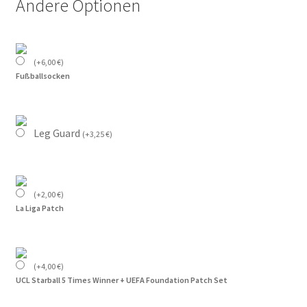
Andere Optionen
(
+
6,00
€
)
Fußballsocken
Leg Guard
(
+
3,25
€
)
(
+
2,00
€
)
La Liga Patch
(
+
4,00
€
)
UCL Starball 5 Times Winner + UEFA Foundation Patch Set