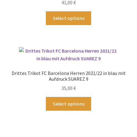
41,00
€
der
Produktseite
Dieses
Select options
gewählt
Produkt
werden
weist
mehrere
Varianten
auf.
Die
Optionen
Drittes Trikot FC Barcelona Herren 2021/22 in blau mit
können
Aufdruck SUAREZ 9
auf
35,00
€
der
Produktseite
Dieses
Select options
gewählt
Produkt
werden
weist
mehrere
Varianten