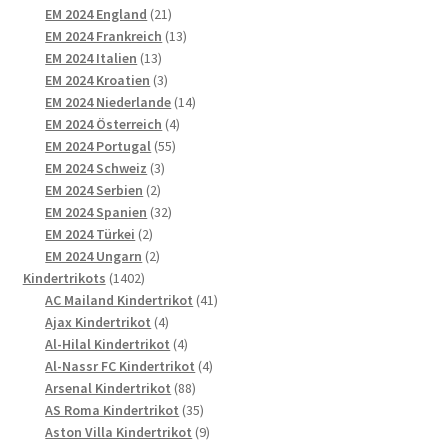
21
Produkte
EM 2024 England
21
Produkte
13
EM 2024 Frankreich
13
13
Produkte
EM 2024 Italien
13
Produkte
3
EM 2024 Kroatien
3
Produkte
14
EM 2024 Niederlande
14
4
Produkte
EM 2024 Österreich
4
55
Produkte
EM 2024 Portugal
55
3
Produkte
EM 2024 Schweiz
3
2
Produkte
EM 2024 Serbien
2
Produkte
32
EM 2024 Spanien
32
2
Produkte
EM 2024 Türkei
2
Produkte
2
EM 2024 Ungarn
2
1402
Produkte
Kindertrikots
1402
Produkte
41
AC Mailand Kindertrikot
41
4
Produkte
Ajax Kindertrikot
4
Produkte
4
Al-Hilal Kindertrikot
4
Produkte
4
Al-Nassr FC Kindertrikot
4
88
Produkte
Arsenal Kindertrikot
88
Produkte
35
AS Roma Kindertrikot
35
Produkte
9
Aston Villa Kindertrikot
9