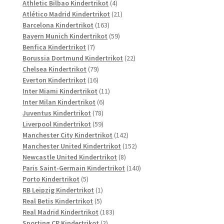
Produkte
4
Athletic Bilbao Kindertrikot
4
Produkte
21
Atlético Madrid Kindertrikot
21
163
Produkte
Barcelona Kindertrikot
163
Produkte
59
Bayern Munich Kindertrikot
59
7
Produkte
Benfica Kindertrikot
7
Produkte
22
Borussia Dortmund Kindertrikot
22
79
Produkte
Chelsea Kindertrikot
79
16
Produkte
Everton Kindertrikot
16
Produkte
11
Inter Miami Kindertrikot
11
6
Produkte
Inter Milan Kindertrikot
6
78
Produkte
Juventus Kindertrikot
78
Produkte
59
Liverpool Kindertrikot
59
Produkte
142
Manchester City Kindertrikot
142
Produkte
152
Manchester United Kindertrikot
152
8
Produkte
Newcastle United Kindertrikot
8
Produkte
140
Paris Saint-Germain Kindertrikot
140
5
Produkte
Porto Kindertrikot
5
Produkte
1
RB Leipzig Kindertrikot
1
5
Produkt
Real Betis Kindertrikot
5
Produkte
183
Real Madrid Kindertrikot
183
2
Produkte
Sporting CP Kindertrikot
2