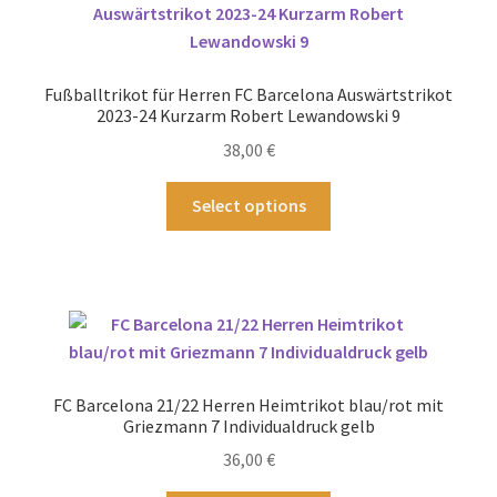
Die
Optionen
können
Fußballtrikot für Herren FC Barcelona Auswärtstrikot
auf
2023-24 Kurzarm Robert Lewandowski 9
der
38,00
€
Produktseite
gewählt
Dieses
Select options
werden
Produkt
weist
mehrere
Varianten
auf.
Die
Optionen
FC Barcelona 21/22 Herren Heimtrikot blau/rot mit
können
Griezmann 7 Individualdruck gelb
auf
36,00
€
der