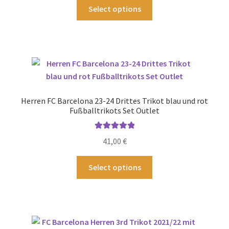
Produktseite
Dieses
Select options
gewählt
Produkt
werden
weist
mehrere
Varianten
auf.
Die
Optionen
Herren FC Barcelona 23-24 Drittes Trikot blau und rot
können
Fußballtrikots Set Outlet
auf
der
Bewertet mit
41,00
€
Produktseite
5.00
von 5
gewählt
Dieses
Select options
werden
Produkt
weist
mehrere
Varianten
auf.