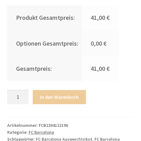
Produkt Gesamtpreis:
41,00 €
Optionen Gesamtpreis:
0,00 €
Gesamtpreis:
41,00 €
Herren
In den Warenkorb
FC
Barcelona
2022/23
Ausweichtrikot
Artikelnummer:
FCB2204122196
Kategorie:
FC Barcelona
weiß
Schlagwörter:
FC Barcelona Ausweichtrikot
,
FC Barcelona
Online