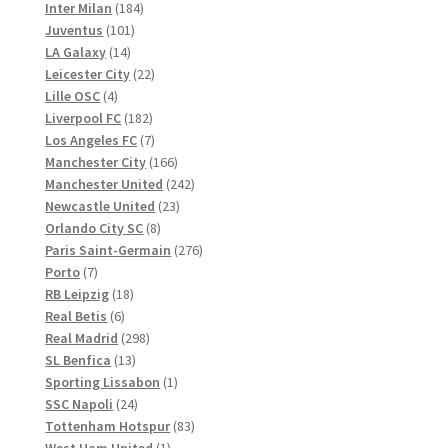
Produkte
184
Inter Milan
184
101
Produkte
Juventus
101
14
Produkte
LA Galaxy
14
Produkte
22
Leicester City
22
4
Produkte
Lille OSC
4
Produkte
182
Liverpool FC
182
Produkte
7
Los Angeles FC
7
Produkte
166
Manchester City
166
Produkte
242
Manchester United
242
23
Produkte
Newcastle United
23
8
Produkte
Orlando City SC
8
Produkte
276
Paris Saint-Germain
276
7
Produkte
Porto
7
Produkte
18
RB Leipzig
18
6
Produkte
Real Betis
6
Produkte
298
Real Madrid
298
13
Produkte
SL Benfica
13
Produkte
1
Sporting Lissabon
1
24
Produkt
SSC Napoli
24
Produkte
83
Tottenham Hotspur
83
1
Produkte