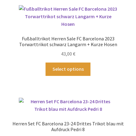
Varianten
auf.
Die
Optionen
können
Fußballtrikot Herren Sale FC Barcelona 2023
auf
Torwarttrikot schwarz Langarm + Kurze Hosen
der
43,00
€
Produktseite
gewählt
Dieses
Select options
werden
Produkt
weist
mehrere
Varianten
auf.
Die
Optionen
Herren Set FC Barcelona 23-24 Drittes Trikot blau mit
können
Aufdruck Pedri 8
auf