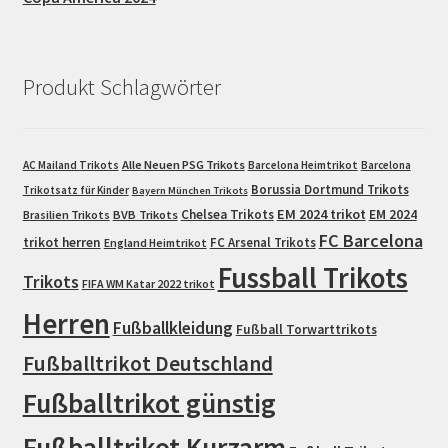
Produkt Schlagwörter
Alle Neuen PSG Trikots
AC Mailand Trikots
Barcelona Heimtrikot
Barcelona
Borussia Dortmund Trikots
Trikotsatz für Kinder
Bayern München Trikots
EM 2024 trikot
Chelsea Trikots
EM 2024
Brasilien Trikots
BVB Trikots
FC Barcelona
trikot herren
FC Arsenal Trikots
England Heimtrikot
Fussball Trikots
Trikots
FIFA WM Katar 2022 trikot
Herren
Fußballkleidung
Fußball Torwarttrikots
Fußballtrikot Deutschland
Fußballtrikot günstig
Fußballtrikot Kurzarm