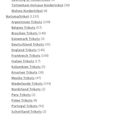
Produkte
36
Tottenham Hotspur Kindertrikot
36
6
Produkte
Wolves Kindertrikot
6
1233
Produkte
Nationaltrikot
1233
Produkte
109
Argentinien Trikots
109
57
Produkte
Belgien Trikots
57
Produkte
140
Brasilien Trikots
140
3
Produkte
Dänemark Trikots
3
Produkte
35
Deutschland Trikots
35
145
Produkte
England Trikots
145
Produkte
100
Frankreich Trikots
100
17
Produkte
Italien Trikots
17
Produkte
5
Kolumbien Trikots
5
28
Produkte
Kroatien Trikots
28
47
Produkte
Mexiko Trikots
47
Produkte
150
Niederlande Trikots
150
2
Produkte
Nordirland Trikots
2
2
Produkte
Peru Trikots
2
Produkte
6
Polen Trikots
6
Produkte
92
Portugal Trikots
92
Produkte
2
Schottland Trikots
2