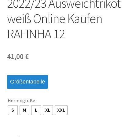
2022/23 Ausweichtrikot
Startseite – English
weiß Online Kaufen
Warenkorb
RAFINHA 12
41,00
€
Größentabelle
Herrengröße
S
M
L
XL
XXL