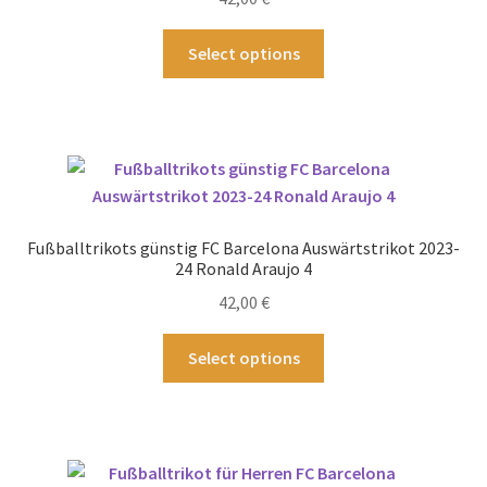
der
Produktseite
Dieses
Select options
gewählt
Produkt
werden
weist
mehrere
Varianten
auf.
Die
Optionen
Fußballtrikots günstig FC Barcelona Auswärtstrikot 2023-
können
24 Ronald Araujo 4
auf
42,00
€
der
Produktseite
Dieses
Select options
gewählt
Produkt
werden
weist
mehrere
Varianten
auf.