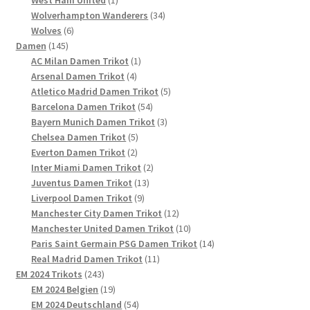
West Ham United
1
Produkt
34
Wolverhampton Wanderers
34
6
Produkte
Wolves
6
145
Produkte
Damen
145
Produkte
1
AC Milan Damen Trikot
1
4
Produkt
Arsenal Damen Trikot
4
Produkte
5
Atletico Madrid Damen Trikot
5
54
Produkte
Barcelona Damen Trikot
54
Produkte
3
Bayern Munich Damen Trikot
3
5
Produkte
Chelsea Damen Trikot
5
2
Produkte
Everton Damen Trikot
2
Produkte
2
Inter Miami Damen Trikot
2
13
Produkte
Juventus Damen Trikot
13
9
Produkte
Liverpool Damen Trikot
9
Produkte
12
Manchester City Damen Trikot
12
Produkte
10
Manchester United Damen Trikot
10
Produkte
14
Paris Saint Germain PSG Damen Trikot
14
11
Produkte
Real Madrid Damen Trikot
11
243
Produkte
EM 2024 Trikots
243
Produkte
19
EM 2024 Belgien
19
Produkte
54
EM 2024 Deutschland
54