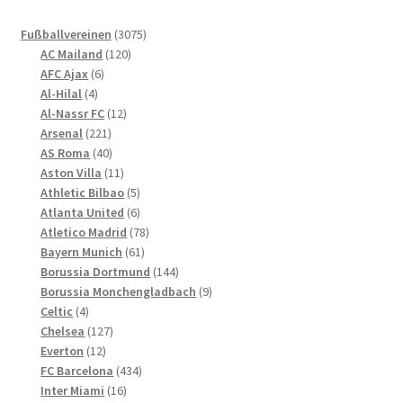
auf.
Die
3075
Fußballvereinen
3075
Optionen
120
Produkte
AC Mailand
120
können
6
Produkte
AFC Ajax
6
4
Produkte
auf
Al-Hilal
4
Produkte
12
Al-Nassr FC
12
der
221
Produkte
Arsenal
221
Produktseite
Produkte
40
AS Roma
40
gewählt
Produkte
11
Aston Villa
11
werden
Produkte
5
Athletic Bilbao
5
Produkte
6
Atlanta United
6
Produkte
78
Atletico Madrid
78
61
Produkte
Bayern Munich
61
Produkte
144
Borussia Dortmund
144
Produkte
9
Borussia Monchengladbach
9
4
Produkte
Celtic
4
Produkte
127
Chelsea
127
12
Produkte
Everton
12
Produkte
434
FC Barcelona
434
16
Produkte
Inter Miami
16