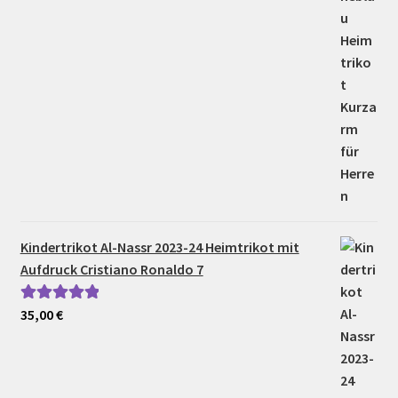
Kindertrikot Al-Nassr 2023-24 Heimtrikot mit
Aufdruck Cristiano Ronaldo 7
35,00
€
Bewertet mit
5.00
von 5