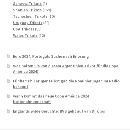
1
Produkte
Schweiz Trikots
1
Produkt
159
Spanien Trikots
159
Produkte
10
Tschechien Trikots
10
30
Produkte
Uruguay Trikots
30
65
Produkte
USA Trikots
65
Produkte
10
Wales Trikots
10
Produkte
Euro 2024: Portugals Suche nach Erlösung
Was halten Sie von diesem Argentinien-Trikot für die Copa
América 2024?
Fünfter: Phil Krüger selbst gab die Nominierungen im Radio
bekannt
wann kommt das neue Copa América 2024
Nationalmannschaft
Englands wilde Gerüchte: BVB geht auf van Dijk los