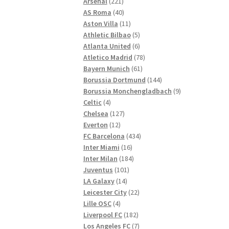
221
Produkte
Arsenal
221
Produkte
40
AS Roma
40
Produkte
11
Aston Villa
11
Produkte
5
Athletic Bilbao
5
Produkte
6
Atlanta United
6
Produkte
78
Atletico Madrid
78
61
Produkte
Bayern Munich
61
Produkte
144
Borussia Dortmund
144
Produkte
9
Borussia Monchengladbach
9
4
Produkte
Celtic
4
Produkte
127
Chelsea
127
12
Produkte
Everton
12
Produkte
434
FC Barcelona
434
16
Produkte
Inter Miami
16
Produkte
184
Inter Milan
184
101
Produkte
Juventus
101
14
Produkte
LA Galaxy
14
Produkte
22
Leicester City
22
4
Produkte
Lille OSC
4
Produkte
182
Liverpool FC
182
Produkte
7
Los Angeles FC
7