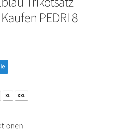
blau Trikotsatz
 Kaufen PEDRI 8
le
XL
XXL
ptionen