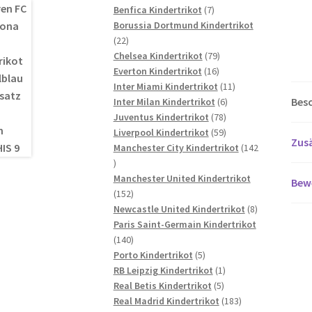
7
Produkte
Benfica Kindertrikot
7
Produkte
Borussia Dortmund Kindertrikot
22
22
Produkte
79
Chelsea Kindertrikot
79
16
Produkte
Everton Kindertrikot
16
Produkte
11
Inter Miami Kindertrikot
11
Bes
6
Produkte
Inter Milan Kindertrikot
6
78
Produkte
Juventus Kindertrikot
78
Produkte
59
Liverpool Kindertrikot
59
Zusä
Produkte
Manchester City Kindertrikot
142
142
Produkte
Manchester United Kindertrikot
Bew
152
152
Produkte
8
Newcastle United Kindertrikot
8
Produkte
Paris Saint-Germain Kindertrikot
140
140
Produkte
5
Porto Kindertrikot
5
Produkte
1
RB Leipzig Kindertrikot
1
5
Produkt
Real Betis Kindertrikot
5
Produkte
183
Real Madrid Kindertrikot
183