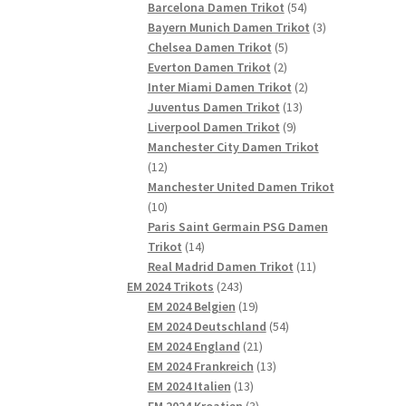
54
Produkte
Barcelona Damen Trikot
54
Produkte
3
Bayern Munich Damen Trikot
3
5
Produkte
Chelsea Damen Trikot
5
2
Produkte
Everton Damen Trikot
2
Produkte
2
Inter Miami Damen Trikot
2
13
Produkte
Juventus Damen Trikot
13
9
Produkte
Liverpool Damen Trikot
9
Produkte
Manchester City Damen Trikot
12
12
Produkte
Manchester United Damen Trikot
10
10
Produkte
Paris Saint Germain PSG Damen
14
Trikot
14
Produkte
11
Real Madrid Damen Trikot
11
243
Produkte
EM 2024 Trikots
243
Produkte
19
EM 2024 Belgien
19
Produkte
54
EM 2024 Deutschland
54
21
Produkte
EM 2024 England
21
Produkte
13
EM 2024 Frankreich
13
13
Produkte
EM 2024 Italien
13
Produkte
3
EM 2024 Kroatien
3