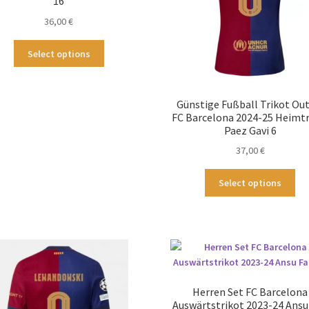
16
36,00
€
Dieses
Select options
Produkt
weist
mehrere
Günstige Fußball Trikot Out
Varianten
FC Barcelona 2024-25 Heimtr
auf.
Paez Gavi 6
Die
37,00
€
Optionen
können
Die
Select options
auf
Pr
der
wei
Produktseite
me
gewählt
Var
werden
auf
Die
Op
Herren Set FC Barcelona
kö
Auswärtstrikot 2023-24 Ansu 