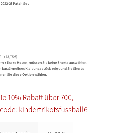
 2022-23 Patch Set
n
(
+
13,75
€
)
rm + Kurze Hosen, müssen Sie keine Shorts auswählen.
in kurzärmeliges Kleidungsstück zeigt und Sie Shorts
nen Sie diese Option wählen.
ie 10% Rabatt über 70€,
code: kindertrikotsfussball6