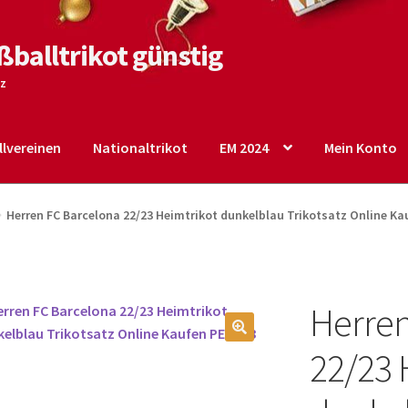
ßballtrikot günstig
tz
lvereinen
Nationaltrikot
EM 2024
Mein Konto
o
Shop
Startseite – English
Warenkorb
Herren FC Barcelona 22/23 Heimtrikot dunkelblau Trikotsatz Online Ka
Herren
🔍
22/23 