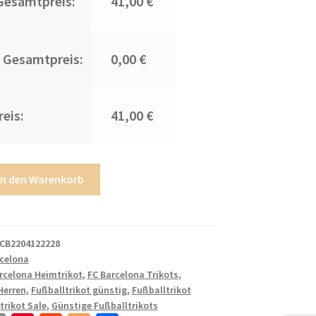
Gesamtpreis:
41,00 €
 Gesamtpreis:
0,00 €
eis:
41,00 €
In den Warenkorb
CB2204122228
rcelona
rcelona Heimtrikot
,
FC Barcelona Trikots
,
Herren
,
Fußballtrikot günstig
,
Fußballtrikot
trikot Sale
,
Günstige Fußballtrikots