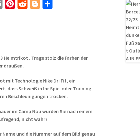
E
Pi
R
Bl
T
m
nt
e
o
ei
ail
er
d
g
le
es
di
g
n
t
t
er
 Heimtrikot . Trage stolz die Farben der
er draußen.
kot mit Technologie Nike Dri Fit, ein
rt, dass Schweiß in Ihr Spiel oder Training
Ihren Beschleunigungen trocken.
uschauer im Camp Nou würden Sie nach einem
ufregend, nicht wahr?
r Name und die Nummer auf dem Bild genau