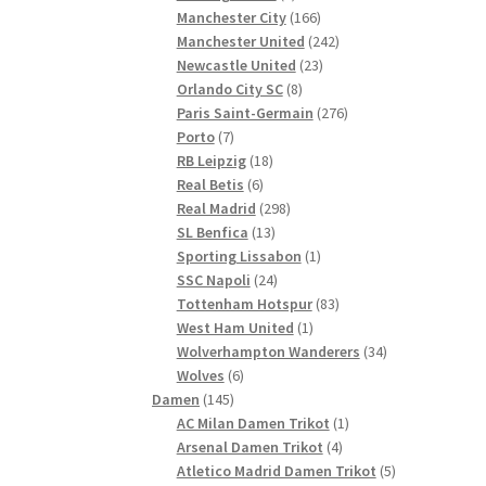
Produkte
166
Manchester City
166
Produkte
242
Manchester United
242
23
Produkte
Newcastle United
23
8
Produkte
Orlando City SC
8
Produkte
276
Paris Saint-Germain
276
7
Produkte
Porto
7
Produkte
18
RB Leipzig
18
6
Produkte
Real Betis
6
Produkte
298
Real Madrid
298
13
Produkte
SL Benfica
13
Produkte
1
Sporting Lissabon
1
24
Produkt
SSC Napoli
24
Produkte
83
Tottenham Hotspur
83
1
Produkte
West Ham United
1
Produkt
34
Wolverhampton Wanderers
34
6
Produkte
Wolves
6
145
Produkte
Damen
145
Produkte
1
AC Milan Damen Trikot
1
4
Produkt
Arsenal Damen Trikot
4
Produkte
5
Atletico Madrid Damen Trikot
5