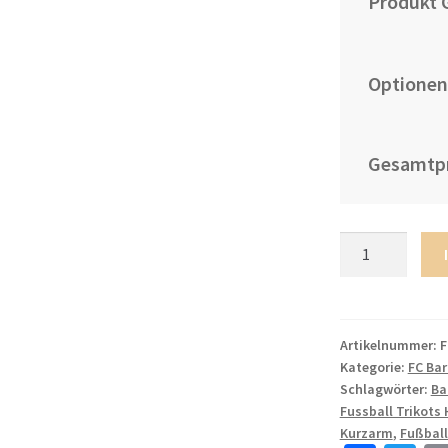
Produkt 
Optionen
Gesamtpr
Herren
FC
Barcelona
22/23
Heimtrikot
Artikelnummer:
F
Kategorie:
FC Ba
dunkelblau
Schlagwörter:
Ba
Trikotsatz
Fussball Trikots 
Online
Kurzarm
,
Fußball
Kaufen