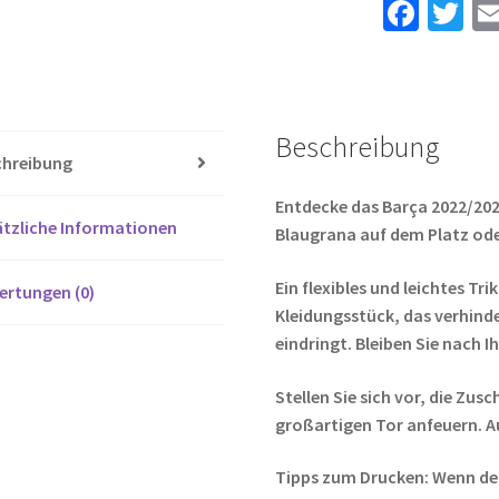
Fa
T
PEDRI
ce
wi
8
b
tt
Menge
o
er
Beschreibung
o
chreibung
k
Entdecke das Barça 2022/2023
tzliche Informationen
Blaugrana auf dem Platz od
Ein flexibles und leichtes Tri
ertungen (0)
Kleidungsstück, das verhinde
eindringt. Bleiben Sie nach 
Stellen Sie sich vor, die Z
großartigen Tor anfeuern. A
Tipps zum Drucken: Wenn de