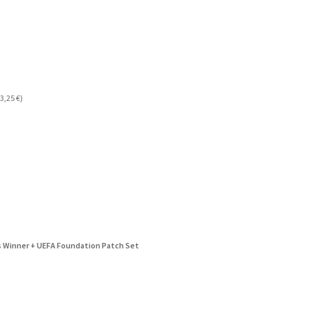
3,25
€
)
s Winner + UEFA Foundation Patch Set