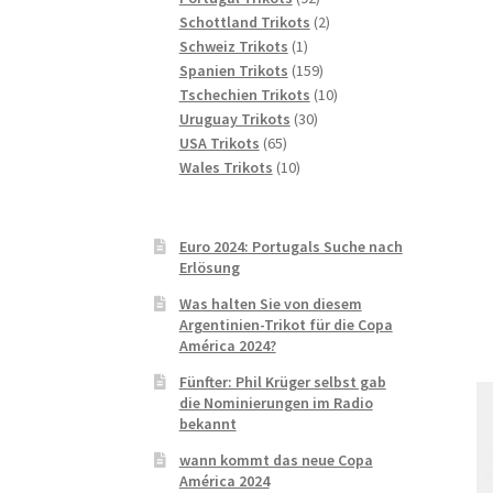
Produkte
2
Schottland Trikots
2
1
Produkte
Schweiz Trikots
1
Produkt
159
Spanien Trikots
159
Produkte
10
Tschechien Trikots
10
30
Produkte
Uruguay Trikots
30
65
Produkte
USA Trikots
65
Produkte
10
Wales Trikots
10
Produkte
Euro 2024: Portugals Suche nach
Erlösung
Was halten Sie von diesem
Argentinien-Trikot für die Copa
América 2024?
Fünfter: Phil Krüger selbst gab
die Nominierungen im Radio
bekannt
wann kommt das neue Copa
América 2024