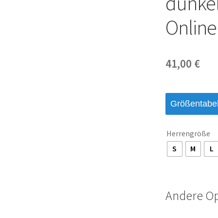
dunkel
Online
41,00
€
Größentabel
Herrengröße
S
M
L
Andere O