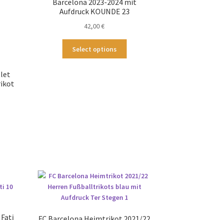
Barcelona 2023-2024 mit
Aufdruck KOUNDE 23
42,00
€
Dieses
Select options
Produkt
weist
let
mehrere
ikot
Varianten
auf.
Die
Optionen
ses
können
odukt
auf
st
der
hrere
Produktseite
ianten
gewählt
.
werden
tionen
nnen
Fati
FC Barcelona Heimtrikot 2021/22