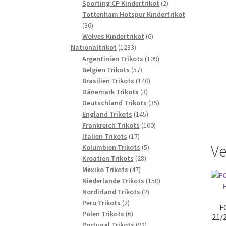
2
Produkte
Sporting CP Kindertrikot
2
Produkte
Tottenham Hotspur Kindertrikot
36
36
Produkte
6
Wolves Kindertrikot
6
1233
Produkte
Nationaltrikot
1233
Produkte
109
Argentinien Trikots
109
57
Produkte
Belgien Trikots
57
Produkte
140
Brasilien Trikots
140
3
Produkte
Dänemark Trikots
3
Produkte
35
Deutschland Trikots
35
145
Produkte
England Trikots
145
Produkte
100
Frankreich Trikots
100
17
Produkte
Italien Trikots
17
Ve
Produkte
5
Kolumbien Trikots
5
28
Produkte
Kroatien Trikots
28
47
Produkte
Mexiko Trikots
47
Produkte
150
Niederlande Trikots
150
2
Produkte
Nordirland Trikots
2
2
Produkte
Peru Trikots
2
F
Produkte
6
Polen Trikots
6
21/
Produkte
92
Portugal Trikots
92