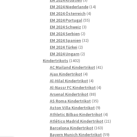
Produkte
14
EM 2024 Niederlande
14
4
Produkte
EM 2024 Österreich
4
55
Produkte
EM 2024 Portugal
55
3
Produkte
EM 2024 Schweiz
3
2
Produkte
EM 2024 Serbien
2
Produkte
32
EM 2024 Spanien
32
2
Produkte
EM 2024 Türkei
2
Produkte
2
EM 2024 Ungarn
2
1402
Produkte
Kindertrikots
1402
Produkte
41
AC Mailand Kindertrikot
41
4
Produkte
Ajax Kindertrikot
4
Produkte
4
Al-Hilal Kindertrikot
4
Produkte
4
Al-Nassr FC Kindertrikot
4
88
Produkte
Arsenal Kindertrikot
88
Produkte
35
AS Roma Kindertrikot
35
Produkte
9
Aston Villa Kindertrikot
9
Produkte
4
Athletic Bilbao Kindertrikot
4
Produkte
21
Atlético Madrid Kindertrikot
21
163
Produkte
Barcelona Kindertrikot
163
Produkte
59
Bayern Munich Kindertrikot
59