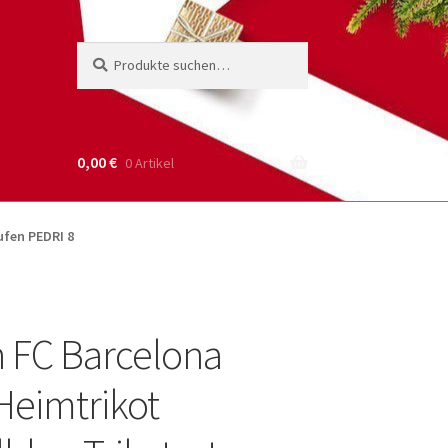
Suche
Suchen
nach:
0,00
€
0 Artikel
ufen PEDRI 8
 FC Barcelona
Heimtrikot