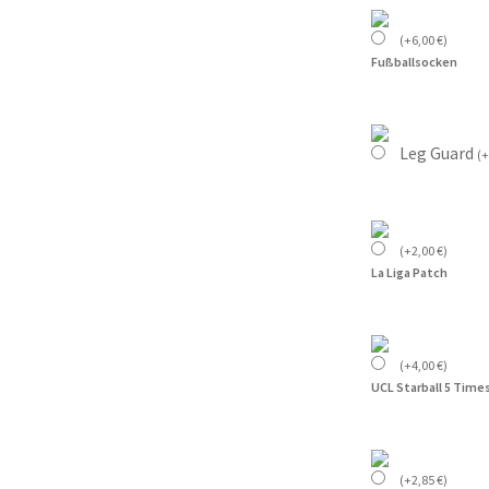
(
+
6,00
€
)
Fußballsocken
Leg Guard
(
+
(
+
2,00
€
)
La Liga Patch
(
+
4,00
€
)
UCL Starball 5 Time
(
+
2,85
€
)