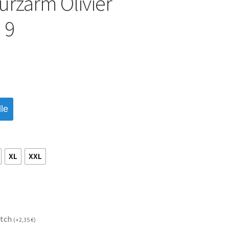
urzarm Olivier
 9
le
XL
XXL
atch
(
+
2,35
€
)