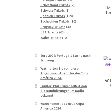
Produkte
2
Schottland Trikots
2
Her
1
Produkte
Schweiz Trikots
1
Tor
Produkt
159
Spanien Trikots
159
Produkte
10
Tschechien Trikots
10
30
Produkte
Uruguay Trikots
30
65
Produkte
USA Trikots
65
Produkte
10
Wales Trikots
10
Produkte
Euro 2024: Portugals Suche nach
Erlösung
Was halten Sie von diesem
Argentinien-Trikot für die Copa
América 2024?
AC 
Fünfter: Phil Krüger selbst gab
die Nominierungen im Radio
bekannt
wann kommt das neue Copa
América 2024