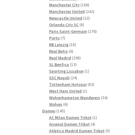
Produkte
166
Manchester City
166
Produkte
242
Manchester United
242
23
Produkte
Newcastle United
23
8
Produkte
Orlando City SC
8
Produkte
276
Paris Saint-Germain
276
7
Produkte
Porto
7
Produkte
18
RB Leipzig
18
6
Produkte
Real Betis
6
Produkte
298
Real Madrid
298
13
Produkte
SL Benfica
13
Produkte
1
Sporting Lissabon
1
24
Produkt
SSC Napoli
24
Produkte
83
Tottenham Hotspur
83
1
Produkte
West Ham United
1
Produkt
34
Wolverhampton Wanderers
34
6
Produkte
Wolves
6
145
Produkte
Damen
145
Produkte
1
AC Milan Damen Trikot
1
4
Produkt
Arsenal Damen Trikot
4
Produkte
5
Atletico Madrid Damen Trikot
5