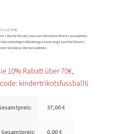
n
(
+
13,75
€
)
rm + Kurze Hosen, müssen Sie keine Shorts auswählen.
in kurzärmeliges Kleidungsstück zeigt und Sie Shorts
nen Sie diese Option wählen.
ie 10% Rabatt über 70€,
code: kindertrikotsfussball6
Gesamtpreis:
37,00 €
 Gesamtpreis:
0,00 €