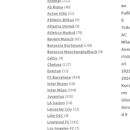
221
Produkte
Arsenal
221
Produkte
40
AS Roma
40
Produkte
11
Aston Villa
11
Produkte
5
Athletic Bilbao
5
Produkte
6
Atlanta United
6
Produkte
78
Atletico Madrid
78
61
Produkte
Bayern Munich
61
Produkte
144
Borussia Dortmund
144
Produkte
9
Borussia Monchengladbach
9
4
Produkte
Celtic
4
Produkte
127
Chelsea
127
12
Produkte
Everton
12
Produkte
434
FC Barcelona
434
16
Produkte
Inter Miami
16
Produkte
184
Inter Milan
184
101
Produkte
Juventus
101
14
Produkte
LA Galaxy
14
Produkte
22
Leicester City
22
4
Produkte
Lille OSC
4
Produkte
182
Liverpool FC
182
Produkte
7
Los Angeles FC
7