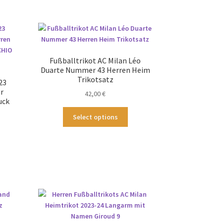
Fußballtrikot AC Milan Léo
Duarte Nummer 43 Herren Heim
Trikotsatz
23
ür
42,00
€
uck
Dieses
Select options
Produkt
weist
ses
mehrere
odukt
Varianten
st
auf.
hrere
Die
ianten
Optionen
.
können
auf
tionen
der