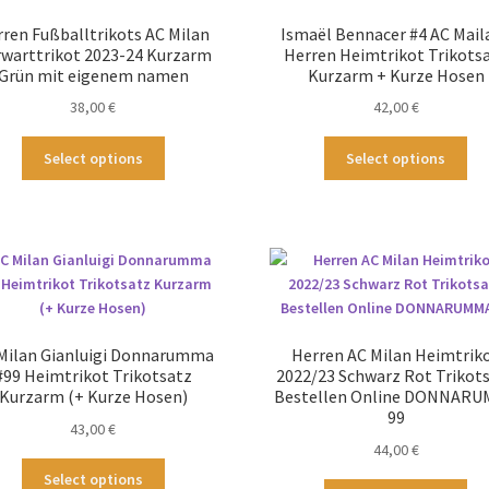
können
kö
auf
ren Fußballtrikots AC Milan
Ismaël Bennacer #4 AC Mail
au
der
warttrikot 2023-24 Kurzarm
Herren Heimtrikot Trikots
der
Grün mit eigenem namen
Kurzarm + Kurze Hosen
Produktseite
Pro
gewählt
38,00
€
42,00
€
ge
werden
we
Dieses
Die
Select options
Select options
Produkt
Pr
weist
wei
mehrere
me
Varianten
Var
auf.
auf
Die
Die
Optionen
Op
können
kö
Milan Gianluigi Donnarumma
Herren AC Milan Heimtrik
auf
au
#99 Heimtrikot Trikotsatz
2022/23 Schwarz Rot Trikot
der
der
Kurzarm (+ Kurze Hosen)
Bestellen Online DONNAR
Produktseite
Pro
99
43,00
€
gewählt
ge
44,00
€
werden
we
Dieses
Select options