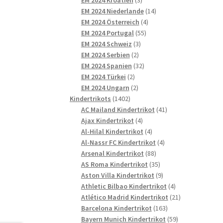
Produkte
14
EM 2024 Niederlande
14
4
Produkte
EM 2024 Österreich
4
55
Produkte
EM 2024 Portugal
55
3
Produkte
EM 2024 Schweiz
3
2
Produkte
EM 2024 Serbien
2
Produkte
32
EM 2024 Spanien
32
2
Produkte
EM 2024 Türkei
2
Produkte
2
EM 2024 Ungarn
2
1402
Produkte
Kindertrikots
1402
Produkte
41
AC Mailand Kindertrikot
41
4
Produkte
Ajax Kindertrikot
4
Produkte
4
Al-Hilal Kindertrikot
4
Produkte
4
Al-Nassr FC Kindertrikot
4
88
Produkte
Arsenal Kindertrikot
88
Produkte
35
AS Roma Kindertrikot
35
Produkte
9
Aston Villa Kindertrikot
9
Produkte
4
Athletic Bilbao Kindertrikot
4
Produkte
21
Atlético Madrid Kindertrikot
21
163
Produkte
Barcelona Kindertrikot
163
Produkte
59
Bayern Munich Kindertrikot
59