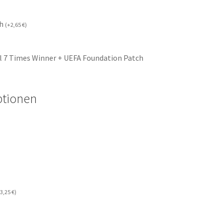
ch
(
+
2,65
€
)
l 7 Times Winner + UEFA Foundation Patch
ptionen
3,25
€
)