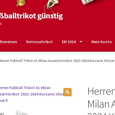
ßballtrikot günstig
tz
lvereinen
Nationaltrikot
EM 2024
Mein Konto
o
Shop
Startseite – English
Warenkorb
Herren Fußball Trikot AC Milan Auswärtstrikot 2023-2024 Kurzarm Olivier
Herren
🔍
Milan 