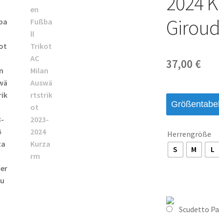
2024 K
Giroud
37,00
€
Größentabel
Herrengröße
S
M
L
Scudetto P