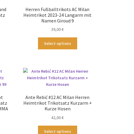
nnen
Produktseite
and
Herren Fußballtrikots AC Milan
f
gewählt
atz
Heimtrikot 2023-24 Langarm mit
werden
Namen Giroud 9
duktseite
39,00
€
wählt
rden
ses
Dieses
Select options
odukt
Produkt
st
weist
hrere
mehrere
ianten
Varianten
.
auf.
Die
tionen
Optionen
nnen
können
ot
Ante Rebić #12 AC Milan Herren
f
auf
satz
Heimtrikot Trikotsatz Kurzarm +
der
UMMA
Kurze Hosen
duktseite
Produktseite
42,00
€
wählt
gewählt
rden
werden
Dieses
Select options