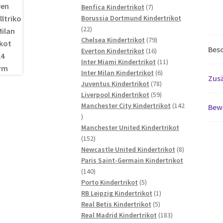
7
Produkte
Benfica Kindertrikot
7
Produkte
Borussia Dortmund Kindertrikot
22
22
Produkte
79
Chelsea Kindertrikot
79
Bes
16
Produkte
Everton Kindertrikot
16
Produkte
11
Inter Miami Kindertrikot
11
6
Produkte
Inter Milan Kindertrikot
6
Zusä
78
Produkte
Juventus Kindertrikot
78
Produkte
59
Liverpool Kindertrikot
59
Produkte
Manchester City Kindertrikot
142
Bew
142
Produkte
Manchester United Kindertrikot
152
152
Produkte
8
Newcastle United Kindertrikot
8
Produkte
Paris Saint-Germain Kindertrikot
140
140
Produkte
5
Porto Kindertrikot
5
Produkte
1
RB Leipzig Kindertrikot
1
5
Produkt
Real Betis Kindertrikot
5
Produkte
183
Real Madrid Kindertrikot
183