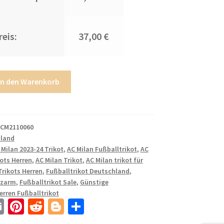
eis:
37,00 €
In den Warenkorb
CM2110060
iland
 Milan 2023-24 Trikot
,
AC Milan Fußballtrikot
,
AC
ots Herren
,
AC Milan Trikot
,
AC Milan trikot für
Trikots Herren
,
Fußballtrikot Deutschland
,
rzarm
,
Fußballtrikot Sale
,
Günstige
erren Fußballtrikot
E
Pi
R
Bl
T
m
nt
e
o
ei