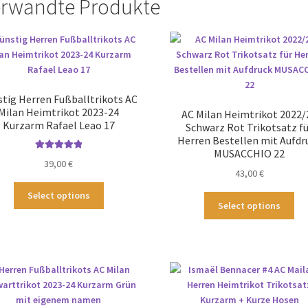
rwandte Produkte
tig Herren Fußballtrikots AC
Milan Heimtrikot 2023-24
AC Milan Heimtrikot 2022/
Kurzarm Rafael Leao 17
Schwarz Rot Trikotsatz f
Herren Bestellen mit Aufdr
MUSACCHIO 22
Bewertet mit
39,00
€
5.00
von 5
43,00
€
Dieses
Select options
Die
Produkt
Select options
Pr
weist
wei
mehrere
me
Varianten
Var
auf.
auf
Die
Die
Optionen
Op