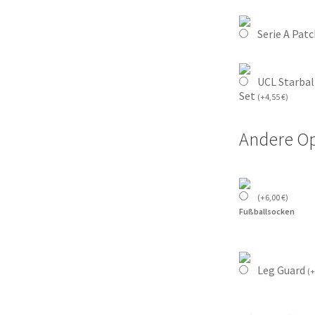
Serie A Pat
UCL Starbal
Set
(
+
4,55
€
)
Andere O
(
+
6,00
€
)
Fußballsocken
Leg Guard
(
+