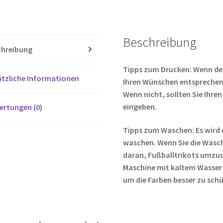
Menge
b
tt
o
er
Beschreibung
o
chreibung
k
Tipps zum Drucken: Wenn de
tzliche Informationen
Ihren Wünschen entsprechen,
Wenn nicht, sollten Sie Ih
eingeben.
ertungen (0)
Tipps zum Waschen: Es wird 
waschen. Wenn Sie die Wasc
daran, Fußballtrikots umzud
Maschine mit kaltem Wasser
um die Farben besser zu sch