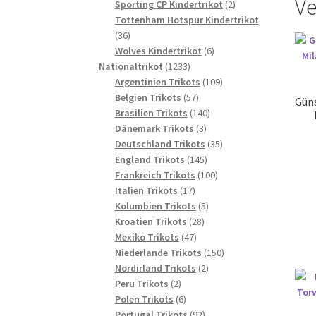
Ve
2
Produkte
Sporting CP Kindertrikot
2
Produkte
Tottenham Hotspur Kindertrikot
36
36
Produkte
6
Wolves Kindertrikot
6
1233
Produkte
Nationaltrikot
1233
Produkte
109
Argentinien Trikots
109
57
Produkte
Belgien Trikots
57
Güns
Produkte
140
Brasilien Trikots
140
3
Produkte
Dänemark Trikots
3
Produkte
35
Deutschland Trikots
35
145
Produkte
England Trikots
145
Produkte
100
Frankreich Trikots
100
17
Produkte
Italien Trikots
17
Produkte
5
Kolumbien Trikots
5
28
Produkte
Kroatien Trikots
28
47
Produkte
Mexiko Trikots
47
Produkte
150
Niederlande Trikots
150
2
Produkte
Nordirland Trikots
2
2
Produkte
Peru Trikots
2
Produkte
6
Polen Trikots
6
Produkte
92
Portugal Trikots
92