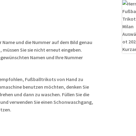
ail
er
d
g
le
es
di
g
n
t
t
er
r Name und die Nummer auf dem Bild genau
 müssen Sie sie nicht erneut eingeben.
ren gewünschten Namen und Ihre Nummer
empfohlen, Fußballtrikots von Hand zu
hmaschine benutzen möchten, denken Sie
rehen und dann zu waschen. Füllen Sie die
 und verwenden Sie einen Schonwaschgang,
ützen.