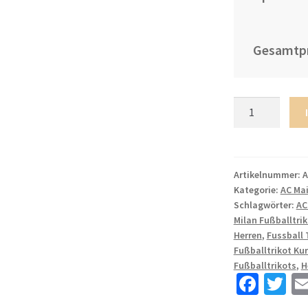
Gesamtpr
Herren
Fußball
Trikot
AC
Milan
Artikelnummer:
A
Kategorie:
AC Ma
Auswärtstrikot
Schlagwörter:
AC
2023-
Milan Fußballtrik
2024
Herren
,
Fussball 
Kurzarm
Fußballtrikot Ku
Olivier
Fußballtrikots
,
H
Giroud
Fa
T
9
ce
wi