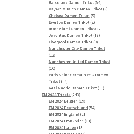
54
Produkte
Barcelona Damen Trikot
54
Produkte
3
Bayern Munich Damen Trikot
3
5
Produkte
Chelsea Damen Trikot
5
2
Produkte
Everton Damen Trikot
2
Produkte
2
Inter Miami Damen Trikot
2
13
Produkte
Juventus Damen Trikot
13
9
Produkte
Liverpool Damen Trikot
9
Produkte
Manchester City Damen Trikot
12
12
Produkte
Manchester United Damen Trikot
10
10
Produkte
Paris Saint Germain PSG Damen
14
Trikot
14
Produkte
11
Real Madrid Damen Trikot
11
243
Produkte
EM 2024 Trikots
243
Produkte
19
EM 2024 Belgien
19
Produkte
54
EM 2024 Deutschland
54
21
Produkte
EM 2024 England
21
Produkte
13
EM 2024 Frankreich
13
13
Produkte
EM 2024 Italien
13
Produkte
3
EM 2024 Kroatien
3