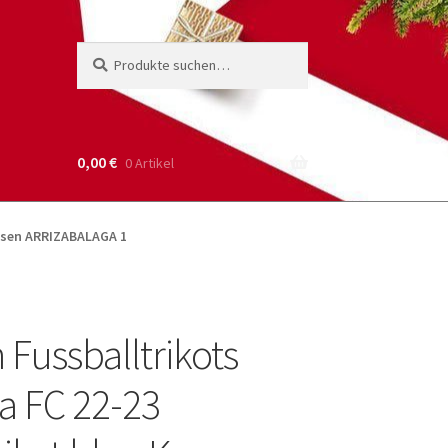
Suche
Suchen
nach:
0,00
€
0 Artikel
Hosen ARRIZABALAGA 1
 Fussballtrikots
a FC 22-23