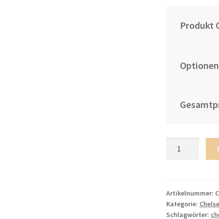
Produkt 
Optionen
Gesamtpr
Herren
Fussballtrikots
Chelsea
FC
22-
Artikelnummer:
C
Kategorie:
Chels
23
Schlagwörter:
ch
Heimtrikot