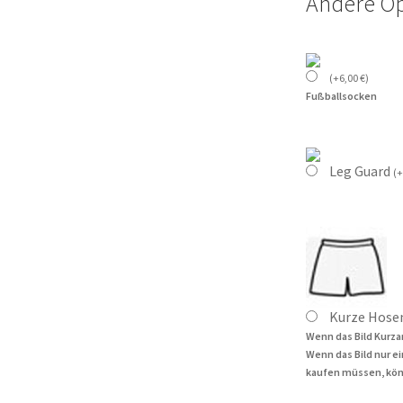
Andere O
(
+
6,00
€
)
Fußballsocken
Leg Guard
(
+
Kurze Hose
Wenn das Bild Kurza
Wenn das Bild nur e
kaufen müssen, kön