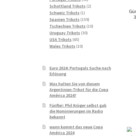
Produkte
2
Schottland Trikots
2
Gün
1
Produkte
Schweiz Trikots
1
3
Produkt
159
Spanien Trikots
159
Produkte
10
Tschechien Trikots
10
30
Produkte
Uruguay Trikots
30
65
Produkte
USA Trikots
65
Produkte
10
Wales Trikots
10
Produkte
Euro 2024: Portugals Suche nach
Erlösung
Was halten Sie von diesem
Argentinien-Trikot für die Copa
América 2024?
Fünfter: Phil Krüger selbst gab
die Nominierungen im Radio
bekannt
wann kommt das neue Copa
América 2024