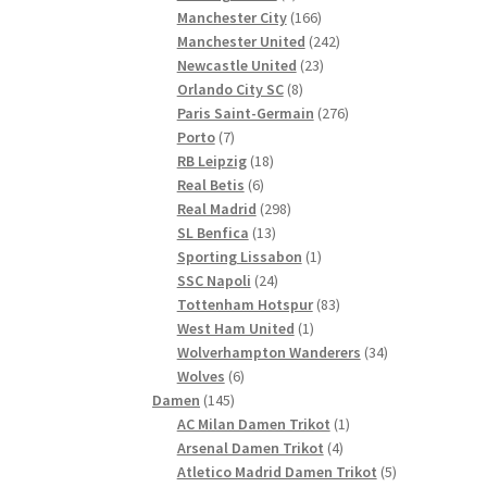
Produkte
166
Manchester City
166
Produkte
242
Manchester United
242
23
Produkte
Newcastle United
23
8
Produkte
Orlando City SC
8
Produkte
276
Paris Saint-Germain
276
7
Produkte
Porto
7
Produkte
18
RB Leipzig
18
6
Produkte
Real Betis
6
Produkte
298
Real Madrid
298
13
Produkte
SL Benfica
13
Produkte
1
Sporting Lissabon
1
24
Produkt
SSC Napoli
24
Produkte
83
Tottenham Hotspur
83
1
Produkte
West Ham United
1
Produkt
34
Wolverhampton Wanderers
34
6
Produkte
Wolves
6
145
Produkte
Damen
145
Produkte
1
AC Milan Damen Trikot
1
4
Produkt
Arsenal Damen Trikot
4
Produkte
5
Atletico Madrid Damen Trikot
5