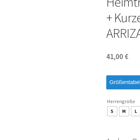
Heimtr
+ Kurz
ARRIZ
41,00
€
Größentabel
Herrengröße
S
M
L