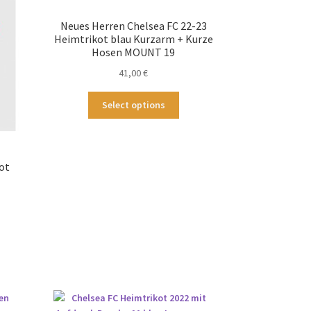
Neues Herren Chelsea FC 22-23
Heimtrikot blau Kurzarm + Kurze
Hosen MOUNT 19
41,00
€
Dieses
Select options
Produkt
weist
mehrere
Varianten
ot
auf.
Die
Optionen
können
ses
auf
odukt
der
st
Produktseite
hrere
gewählt
ianten
werden
.