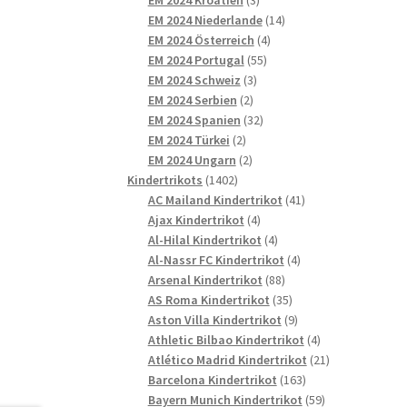
Produkte
14
EM 2024 Niederlande
14
4
Produkte
EM 2024 Österreich
4
55
Produkte
EM 2024 Portugal
55
3
Produkte
EM 2024 Schweiz
3
2
Produkte
EM 2024 Serbien
2
Produkte
32
EM 2024 Spanien
32
2
Produkte
EM 2024 Türkei
2
Produkte
2
EM 2024 Ungarn
2
1402
Produkte
Kindertrikots
1402
Produkte
41
AC Mailand Kindertrikot
41
4
Produkte
Ajax Kindertrikot
4
Produkte
4
Al-Hilal Kindertrikot
4
Produkte
4
Al-Nassr FC Kindertrikot
4
88
Produkte
Arsenal Kindertrikot
88
Produkte
35
AS Roma Kindertrikot
35
Produkte
9
Aston Villa Kindertrikot
9
Produkte
4
Athletic Bilbao Kindertrikot
4
Produkte
21
Atlético Madrid Kindertrikot
21
163
Produkte
Barcelona Kindertrikot
163
Produkte
59
Bayern Munich Kindertrikot
59