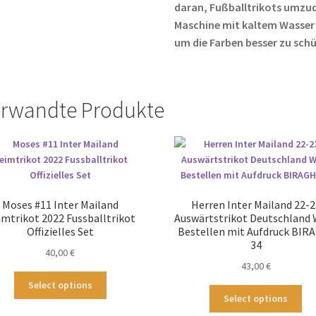
daran, Fußballtrikots umzud
Maschine mit kaltem Wasser
um die Farben besser zu sch
rwandte Produkte
Moses #11 Inter Mailand
Herren Inter Mailand 22-2
mtrikot 2022 Fussballtrikot
Auswärtstrikot Deutschland
Offizielles Set
Bestellen mit Aufdruck BIR
34
40,00
€
43,00
€
Dieses
Select options
Die
Produkt
Select options
Pr
weist