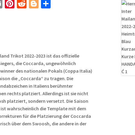
E
Pi
R
Bl
T
m
nt
e
o
ei
ail
er
d
g
le
es
di
g
n
t
t
er
and Trikot 2022-2023 ist das offizielle
Siegers, die Coccarda, ungewöhnlich
Gewinner des nationalen Pokals (Coppa Italia)
aison die „Coccarda“ zu tragen. Die
undabzeichen in Italiens berühmter
n rechts platziert. Allerdings ist sie nicht
 platziert, sondern versetzt. Die Saison
 ist wahrscheinlich die Template mit dem
orrekturen für die Platzierung der Coccarda
sch über dem Swoosh, die andere in der