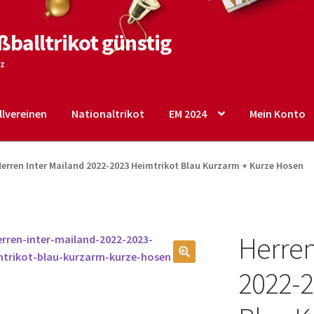
ßballtrikot günstig
tz
lvereinen
Nationaltrikot
EM 2024
Mein Konto
o
Shop
Startseite – English
Warenkorb
erren Inter Mailand 2022-2023 Heimtrikot Blau Kurzarm + Kurze Hosen
Herren
🔍
2022-2