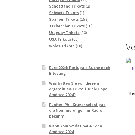
Produkte
2
Schottland Trikots
2
1
Produkte
Schweiz Trikots
1
Produkt
159
Spanien Trikots
159
Produkte
10
Tschechien Trikots
10
30
Produkte
Uruguay Trikots
30
65
Produkte
USA Trikots
65
Ve
Produkte
10
Wales Trikots
10
Produkte
Euro 2024: Portugals Suche nach
Erlösung
Was halten Sie von diesem
Argentinien-Trikot für die Copa
Hei
América 2024?
Fünfter: Phil Krüger selbst gab
die Nominierungen im Radio
bekannt
wann kommt das neue Copa
América 2024