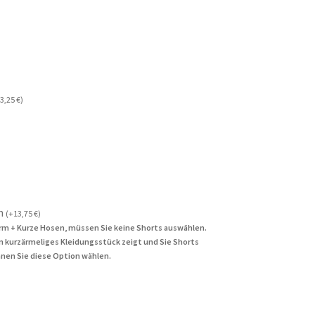
3,25
€
)
n
(
+
13,75
€
)
rm + Kurze Hosen, müssen Sie keine Shorts auswählen.
in kurzärmeliges Kleidungsstück zeigt und Sie Shorts
nen Sie diese Option wählen.