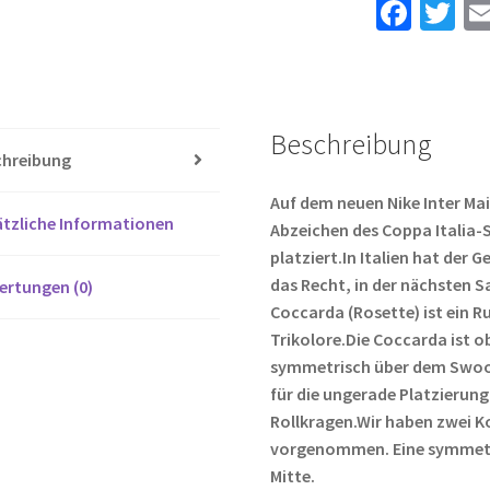
Fa
T
Kurze
ce
wi
Hosen
b
tt
Menge
o
er
Beschreibung
o
chreibung
k
Auf dem neuen Nike Inter Mail
tzliche Informationen
Abzeichen des Coppa Italia-
platziert.In Italien hat der 
das Recht, in der nächsten S
ertungen (0)
Coccarda (Rosette) ist ein R
Trikolore.Die Coccarda ist obe
symmetrisch über dem Swoosh
für die ungerade Platzierung
Rollkragen.Wir haben zwei K
vorgenommen. Eine symmetri
Mitte.