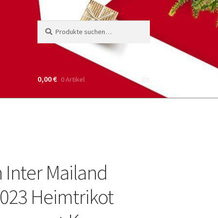
Suche
Suchen
nach:
0,00
€
0 Artikel
 Inter Mailand
023 Heimtrikot