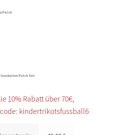
ia Patch
 Foundation Patch Set
ie 10% Rabatt über 70€,
code: kindertrikotsfussball6