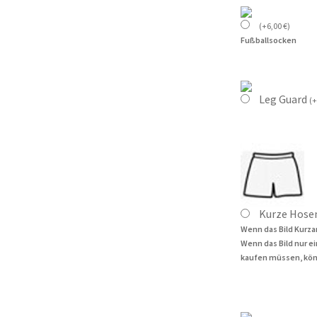
(
+
6,00
€
)
Fußballsocken
Leg Guard
(
+
Kurze Hose
Wenn das Bild Kurza
Wenn das Bild nur e
kaufen müssen, kön