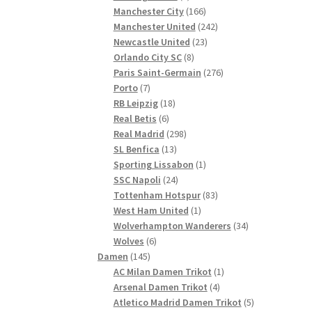
Produkte
166
Manchester City
166
Produkte
242
Manchester United
242
23
Produkte
Newcastle United
23
8
Produkte
Orlando City SC
8
Produkte
276
Paris Saint-Germain
276
7
Produkte
Porto
7
Produkte
18
RB Leipzig
18
6
Produkte
Real Betis
6
Produkte
298
Real Madrid
298
13
Produkte
SL Benfica
13
Produkte
1
Sporting Lissabon
1
24
Produkt
SSC Napoli
24
Produkte
83
Tottenham Hotspur
83
1
Produkte
West Ham United
1
Produkt
34
Wolverhampton Wanderers
34
6
Produkte
Wolves
6
145
Produkte
Damen
145
Produkte
1
AC Milan Damen Trikot
1
4
Produkt
Arsenal Damen Trikot
4
Produkte
5
Atletico Madrid Damen Trikot
5