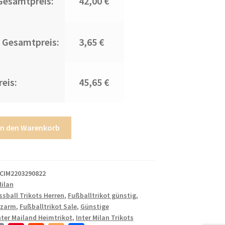
Gesamtpreis:
42,00 €
 Gesamtpreis:
3,65 €
eis:
45,65 €
In den Warenkorb
CIM2203290822
Milan
ssball Trikots Herren
,
Fußballtrikot günstig
,
rzarm
,
Fußballtrikot Sale
,
Günstige
nter Mailand Heimtrikot
,
Inter Milan Trikots