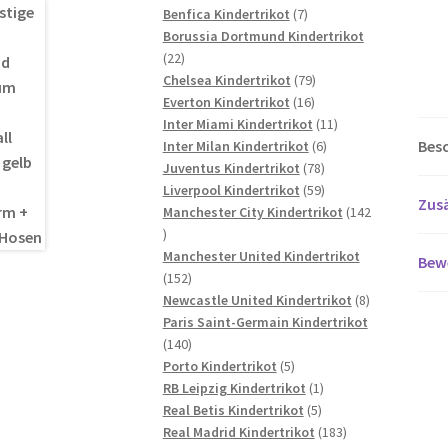
7
Produkte
Benfica Kindertrikot
7
Produkte
Borussia Dortmund Kindertrikot
22
22
Produkte
79
Chelsea Kindertrikot
79
16
Produkte
Everton Kindertrikot
16
Produkte
11
Inter Miami Kindertrikot
11
Bes
6
Produkte
Inter Milan Kindertrikot
6
78
Produkte
Juventus Kindertrikot
78
Produkte
59
Liverpool Kindertrikot
59
Zusä
Produkte
Manchester City Kindertrikot
142
142
Produkte
Manchester United Kindertrikot
Bew
152
152
Produkte
8
Newcastle United Kindertrikot
8
Produkte
Paris Saint-Germain Kindertrikot
140
140
Produkte
5
Porto Kindertrikot
5
Produkte
1
RB Leipzig Kindertrikot
1
5
Produkt
Real Betis Kindertrikot
5
Produkte
183
Real Madrid Kindertrikot
183