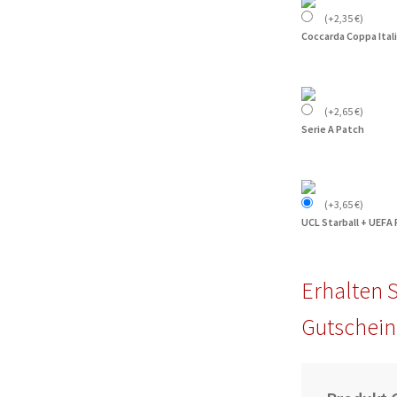
(
+
2,35
€
)
Coccarda Coppa Ital
(
+
2,65
€
)
Serie A Patch
(
+
3,65
€
)
UCL Starball + UEFA
Erhalten S
Gutschein