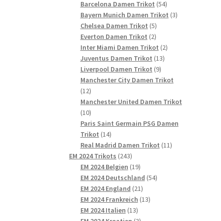
54
Produkte
Barcelona Damen Trikot
54
Produkte
3
Bayern Munich Damen Trikot
3
5
Produkte
Chelsea Damen Trikot
5
2
Produkte
Everton Damen Trikot
2
Produkte
2
Inter Miami Damen Trikot
2
13
Produkte
Juventus Damen Trikot
13
9
Produkte
Liverpool Damen Trikot
9
Produkte
Manchester City Damen Trikot
12
12
Produkte
Manchester United Damen Trikot
10
10
Produkte
Paris Saint Germain PSG Damen
14
Trikot
14
Produkte
11
Real Madrid Damen Trikot
11
243
Produkte
EM 2024 Trikots
243
Produkte
19
EM 2024 Belgien
19
Produkte
54
EM 2024 Deutschland
54
21
Produkte
EM 2024 England
21
Produkte
13
EM 2024 Frankreich
13
13
Produkte
EM 2024 Italien
13
Produkte
3
EM 2024 Kroatien
3