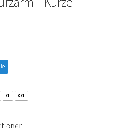
urzarm + Kurze
le
XL
XXL
ptionen