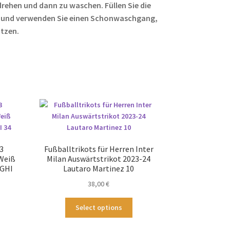
rehen und dann zu waschen. Füllen Sie die
 und verwenden Sie einen Schonwaschgang,
ützen.
3
Fußballtrikots für Herren Inter
 Weiß
Milan Auswärtstrikot 2023-24
AGHI
Lautaro Martinez 10
38,00
€
Dieses
Select options
ses
Produkt
odukt
weist