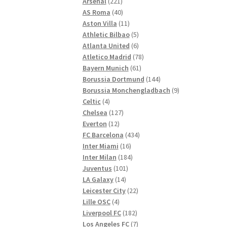
221
Produkte
Arsenal
221
Produkte
40
AS Roma
40
Produkte
11
Aston Villa
11
Produkte
5
Athletic Bilbao
5
Produkte
6
Atlanta United
6
Produkte
78
Atletico Madrid
78
61
Produkte
Bayern Munich
61
Produkte
144
Borussia Dortmund
144
Produkte
9
Borussia Monchengladbach
9
4
Produkte
Celtic
4
Produkte
127
Chelsea
127
12
Produkte
Everton
12
Produkte
434
FC Barcelona
434
16
Produkte
Inter Miami
16
Produkte
184
Inter Milan
184
101
Produkte
Juventus
101
14
Produkte
LA Galaxy
14
Produkte
22
Leicester City
22
4
Produkte
Lille OSC
4
Produkte
182
Liverpool FC
182
Produkte
7
Los Angeles FC
7