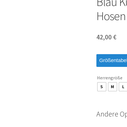
Blau K
Hosen
42,00
€
Größentabel
Herrengröße
S
M
L
Andere O