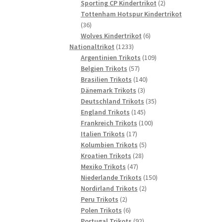
2
Produkte
Sporting CP Kindertrikot
2
Produkte
Tottenham Hotspur Kindertrikot
36
36
Produkte
6
Wolves Kindertrikot
6
1233
Produkte
Nationaltrikot
1233
Produkte
109
Argentinien Trikots
109
57
Produkte
Belgien Trikots
57
Produkte
140
Brasilien Trikots
140
3
Produkte
Dänemark Trikots
3
Produkte
35
Deutschland Trikots
35
145
Produkte
England Trikots
145
Produkte
100
Frankreich Trikots
100
17
Produkte
Italien Trikots
17
Produkte
5
Kolumbien Trikots
5
28
Produkte
Kroatien Trikots
28
47
Produkte
Mexiko Trikots
47
Produkte
150
Niederlande Trikots
150
2
Produkte
Nordirland Trikots
2
2
Produkte
Peru Trikots
2
Produkte
6
Polen Trikots
6
Produkte
92
Portugal Trikots
92