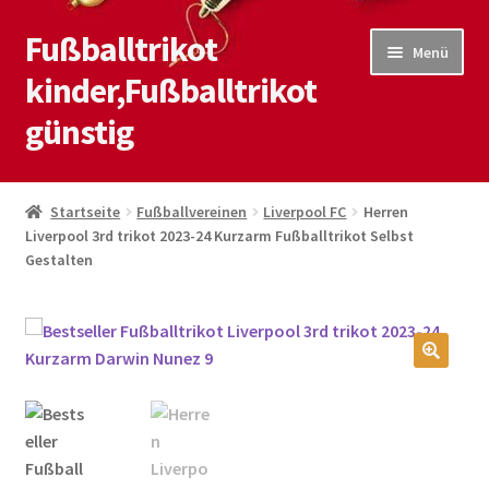
Fußballtrikot
Zur
Zum
Menü
Navigation
Inhalt
kinder,Fußballtrikot
springen
springen
günstig
Start
Startseite
Fußballvereinen
Liverpool FC
Herren
Liverpool 3rd trikot 2023-24 Kurzarm Fußballtrikot Selbst
Blog
Gestalten
Kasse
Kontaktiere uns
🔍
Mein Konto
Shop