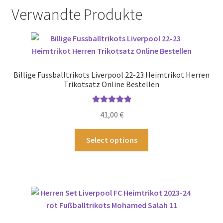
Verwandte Produkte
Billige Fussballtrikots Liverpool 22-23 Heimtrikot Herren
Trikotsatz Online Bestellen
Bewertet mit
41,00
€
5.00
von 5
Dieses
Select options
Produkt
weist
mehrere
Varianten
auf.
Die
Optionen