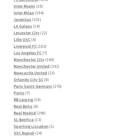
16
Produkte
Inter Miami
16
Produkte
184
Inter Milan
184
101
Produkte
Juventus
101
14
Produkte
LA Galaxy
14
Produkte
22
Leicester City
22
4
Produkte
Lille OSC
4
Produkte
182
Liverpool FC
182
Produkte
7
Los Angeles FC
7
Produkte
166
Manchester City
166
Produkte
242
Manchester United
242
23
Produkte
Newcastle United
23
8
Produkte
Orlando City SC
8
Produkte
276
Paris Saint-Germain
276
7
Produkte
Porto
7
Produkte
18
RB Leipzig
18
6
Produkte
Real Betis
6
Produkte
298
Real Madrid
298
13
Produkte
SL Benfica
13
Produkte
1
Sporting Lissabon
1
24
Produkt
SSC Napoli
24