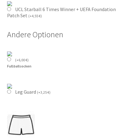
UCL Starball 6 Times Winner + UEFA Foundation
Patch Set
(
+
4,55
€
)
Andere Optionen
(
+
6,00
€
)
Fußballsocken
Leg Guard
(
+
3,25
€
)