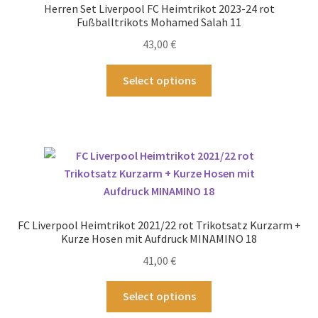
Herren Set Liverpool FC Heimtrikot 2023-24 rot
können
Fußballtrikots Mohamed Salah 11
auf
43,00
€
der
Produktseite
Dieses
Select options
gewählt
Produkt
werden
weist
mehrere
Varianten
auf.
Die
Optionen
können
FC Liverpool Heimtrikot 2021/22 rot Trikotsatz Kurzarm +
auf
Kurze Hosen mit Aufdruck MINAMINO 18
der
41,00
€
Produktseite
gewählt
Dieses
Select options
werden
Produkt