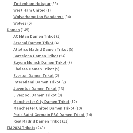
Produkte
83
Tottenham Hotspur
83
1
Produkte
West Ham United
1
Produkt
34
Wolverhampton Wanderers
34
6
Produkte
Wolves
6
145
Produkte
Damen
145
Produkte
1
AC Milan Damen Trikot
1
4
Produkt
Arsenal Damen Trikot
4
Produkte
5
Atletico Madrid Damen Trikot
5
54
Produkte
Barcelona Damen Trikot
54
Produkte
3
Bayern Munich Damen Trikot
3
5
Produkte
Chelsea Damen Trikot
5
2
Produkte
Everton Damen Trikot
2
Produkte
2
Inter Miami Damen Trikot
2
13
Produkte
Juventus Damen Trikot
13
9
Produkte
Liverpool Damen Trikot
9
Produkte
12
Manchester City Damen Trikot
12
Produkte
10
Manchester United Damen Trikot
10
Produkte
14
Paris Saint Germain PSG Damen Trikot
14
11
Produkte
Real Madrid Damen Trikot
11
243
Produkte
EM 2024 Trikots
243