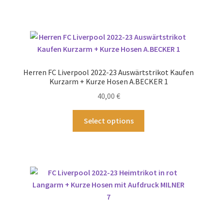
weist
mehrere
Varianten
auf.
Die
Optionen
Herren FC Liverpool 2022-23 Auswärtstrikot Kaufen
können
Kurzarm + Kurze Hosen A.BECKER 1
auf
40,00
€
der
Produktseite
Dieses
Select options
gewählt
Produkt
werden
weist
mehrere
Varianten
auf.
Die
Optionen
können