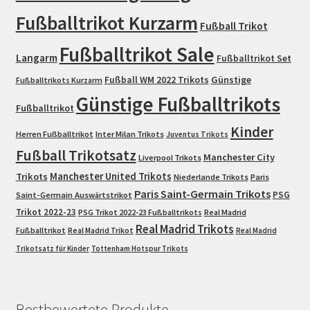
Fußballtrikot Kurzarm
Fußball Trikot
Fußballtrikot Sale
Langarm
Fußballtrikot Set
Fußball WM 2022 Trikots
Günstige
Fußballtrikots Kurzarm
Günstige Fußballtrikots
Fußballtrikot
Kinder
Herren Fußballtrikot
Inter Milan Trikots
Juventus Trikots
Fußball Trikotsatz
Manchester City
Liverpool Trikots
Trikots
Manchester United Trikots
Niederlande Trikots
Paris
Paris Saint-Germain Trikots
PSG
Saint-Germain Auswärtstrikot
Trikot 2022-23
PSG Trikot 2022-23 Fußballtrikots
Real Madrid
Real Madrid Trikots
Fußballtrikot
Real Madrid Trikot
Real Madrid
Trikotsatz für Kinder
Tottenham Hotspur Trikots
Bestbewertete Produkte