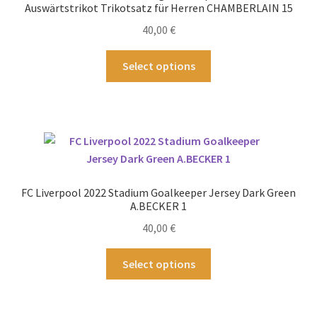
auf
Auswärtstrikot Trikotsatz für Herren CHAMBERLAIN 15
der
40,00
€
Produktseite
gewählt
Dieses
Select options
werden
Produkt
weist
mehrere
Varianten
auf.
Die
Optionen
FC Liverpool 2022 Stadium Goalkeeper Jersey Dark Green
können
A.BECKER 1
auf
40,00
€
der
Produktseite
Dieses
Select options
gewählt
Produkt
werden
weist
mehrere