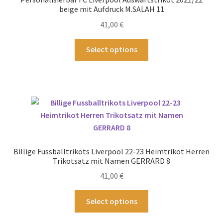
auf
beige mit Aufdruck M.SALAH 11
der
41,00
€
Produktseite
gewählt
Dieses
Select options
werden
Produkt
weist
mehrere
Varianten
auf.
Die
Optionen
können
Billige Fussballtrikots Liverpool 22-23 Heimtrikot Herren
auf
Trikotsatz mit Namen GERRARD 8
der
41,00
€
Produktseite
gewählt
Dieses
Select options
werden
Produkt
weist