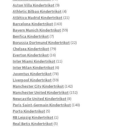
Produkte
9
Aston Villa Kindertrikot
9
Produkte
4
Athletic Bilbao Kindertrikot
4
Produkte
21
Atlético Madrid Kindertrikot
21
163
Produkte
Barcelona Kindertrikot
163
Produkte
59
Bayern Munich Kindertrikot
59
7
Produkte
Benfica Kindertrikot
7
Produkte
22
Borussia Dortmund Kindertrikot
22
79
Produkte
Chelsea Kindertrikot
79
16
Produkte
Everton Kindertrikot
16
Produkte
11
Inter Miami Kindertrikot
11
6
Produkte
Inter Milan Kindertrikot
6
78
Produkte
Juventus Kindertrikot
78
Produkte
59
Liverpool Kindertrikot
59
Produkte
142
Manchester City Kindertrikot
142
Produkte
152
Manchester United Kindertrikot
152
8
Produkte
Newcastle United Kindertrikot
8
Produkte
140
Paris Saint-Germain Kindertrikot
140
5
Produkte
Porto Kindertrikot
5
Produkte
1
RB Leipzig Kindertrikot
1
5
Produkt
Real Betis Kindertrikot
5