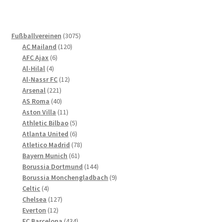
Varianten
auf.
Die
3075
Fußballvereinen
3075
Optionen
120
Produkte
AC Mailand
120
können
6
Produkte
AFC Ajax
6
4
Produkte
auf
Al-Hilal
4
Produkte
12
Al-Nassr FC
12
der
221
Produkte
Arsenal
221
Produktseite
Produkte
40
AS Roma
40
gewählt
Produkte
11
Aston Villa
11
werden
Produkte
5
Athletic Bilbao
5
Produkte
6
Atlanta United
6
Produkte
78
Atletico Madrid
78
61
Produkte
Bayern Munich
61
Produkte
144
Borussia Dortmund
144
Produkte
9
Borussia Monchengladbach
9
4
Produkte
Celtic
4
Produkte
127
Chelsea
127
12
Produkte
Everton
12
Produkte
434
FC Barcelona
434