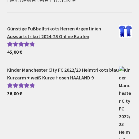
Günstige Fußballtrikots Herren Argentinien
Auswärtstrikot 2024-25 Online Kaufen
45,00
€
Bewertet mit
5.00
von 5
Kinder Manchester City FC 2022/23 Heimtrikots blau
Kurzarm + weiß Kurze Hosen HAALAND 9
36,00
€
Bewertet mit
5.00
von 5