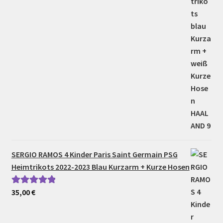
SERGIO RAMOS 4 Kinder Paris Saint Germain PSG
Heimtrikots 2022-2023 Blau Kurzarm + Kurze Hosen
35,00
€
Bewertet mit
5.00
von 5