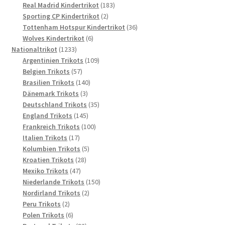
Produkte
183
Real Madrid Kindertrikot
183
2
Produkte
Sporting CP Kindertrikot
2
Produkte
36
Tottenham Hotspur Kindertrikot
36
6
Produkte
Wolves Kindertrikot
6
1233
Produkte
Nationaltrikot
1233
Produkte
109
Argentinien Trikots
109
57
Produkte
Belgien Trikots
57
Produkte
140
Brasilien Trikots
140
3
Produkte
Dänemark Trikots
3
Produkte
35
Deutschland Trikots
35
145
Produkte
England Trikots
145
Produkte
100
Frankreich Trikots
100
17
Produkte
Italien Trikots
17
Produkte
5
Kolumbien Trikots
5
28
Produkte
Kroatien Trikots
28
47
Produkte
Mexiko Trikots
47
Produkte
150
Niederlande Trikots
150
2
Produkte
Nordirland Trikots
2
2
Produkte
Peru Trikots
2
Produkte
6
Polen Trikots
6