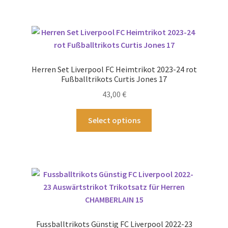
mehrere
Varianten
auf.
Die
Optionen
Herren Set Liverpool FC Heimtrikot 2023-24 rot
können
Fußballtrikots Curtis Jones 17
auf
43,00
€
der
Produktseite
Dieses
Select options
gewählt
Produkt
werden
weist
mehrere
Varianten
auf.
Die
Optionen
können
Fussballtrikots Günstig FC Liverpool 2022-23