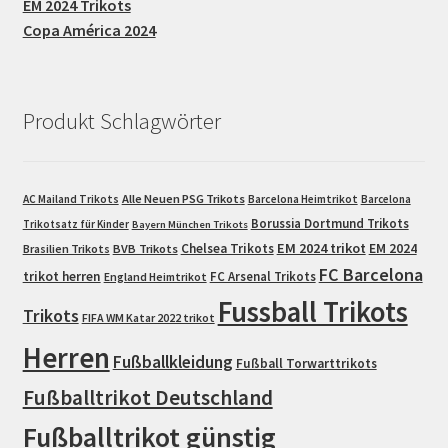
EM 2024 Trikots
Copa América 2024
Produkt Schlagwörter
Alle Neuen PSG Trikots
AC Mailand Trikots
Barcelona Heimtrikot
Barcelona
Borussia Dortmund Trikots
Trikotsatz für Kinder
Bayern München Trikots
EM 2024 trikot
Chelsea Trikots
EM 2024
Brasilien Trikots
BVB Trikots
FC Barcelona
trikot herren
FC Arsenal Trikots
England Heimtrikot
Fussball Trikots
Trikots
FIFA WM Katar 2022 trikot
Herren
Fußballkleidung
Fußball Torwarttrikots
Fußballtrikot Deutschland
Fußballtrikot günstig