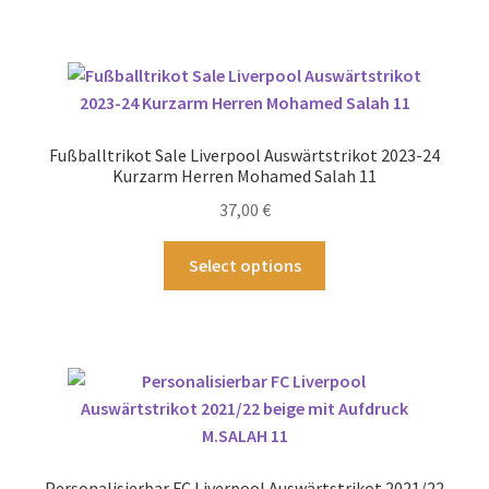
weist
mehrere
Varianten
auf.
Die
Optionen
Fußballtrikot Sale Liverpool Auswärtstrikot 2023-24
können
Kurzarm Herren Mohamed Salah 11
auf
37,00
€
der
Produktseite
Dieses
Select options
gewählt
Produkt
werden
weist
mehrere
Varianten
auf.
Die
Optionen
können
Personalisierbar FC Liverpool Auswärtstrikot 2021/22