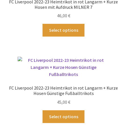
FC Liverpool 2022-23 Heimtrikot in rot Langarm + Kurze
auf
Hosen mit Aufdruck MILNER 7
der
46,00
€
Produktseite
gewählt
Dieses
Select options
werden
Produkt
weist
mehrere
Varianten
auf.
Die
Optionen
können
FC Liverpool 2022-23 Heimtrikot in rot Langarm + Kurze
auf
Hosen Günstige Fußballtrikots
der
45,00
€
Produktseite
gewählt
Dieses
Select options
werden
Produkt