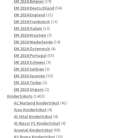
Produkte
19
EM 2024 Belgien
19
Produkte
54
EM 2024 Deutschland
54
21
Produkte
EM 2024 England
21
Produkte
13
EM 2024 Frankreich
13
13
Produkte
EM 2024 Italien
13
Produkte
3
EM 2024 Kroatien
3
Produkte
14
EM 2024 Niederlande
14
4
Produkte
EM 2024 Österreich
4
55
Produkte
EM 2024 Portugal
55
3
Produkte
EM 2024 Schweiz
3
2
Produkte
EM 2024 Serbien
2
Produkte
32
EM 2024 Spanien
32
2
Produkte
EM 2024 Türkei
2
Produkte
2
EM 2024 Ungarn
2
1402
Produkte
Kindertrikots
1402
Produkte
41
AC Mailand Kindertrikot
41
4
Produkte
Ajax Kindertrikot
4
Produkte
4
Al-Hilal Kindertrikot
4
Produkte
4
Al-Nassr FC Kindertrikot
4
88
Produkte
Arsenal Kindertrikot
88
Produkte
35
AS Roma Kindertrikot
35