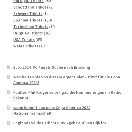
Produkte
92
Portugal Trikots
92
Produkte
2
Schottland Trikots
2
1
Produkte
Schweiz Trikots
1
Produkt
159
Spanien Trikots
159
Produkte
10
Tschechien Trikots
10
30
Produkte
Uruguay Trikots
30
65
Produkte
USA Trikots
65
Produkte
10
Wales Trikots
10
Produkte
Euro 2024: Portugals Suche nach Erlösung
Was halten Sie von diesem Argentinien-Trikot für die Copa
América 2024?
Fünfter: Phil Krüger selbst gab die Nominierungen im Radio
bekannt
wann kommt das neue Copa América 2024
Nationalmannschaft
Englands wilde Gerüchte: BVB geht auf van Dijk los