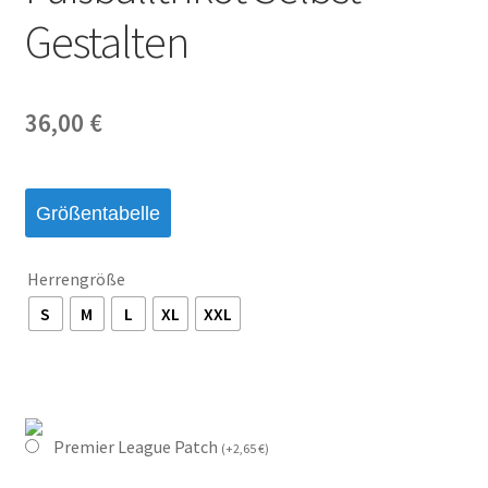
Gestalten
36,00
€
Größentabelle
Herrengröße
S
M
L
XL
XXL
Premier League Patch
(
+
2,65
€
)