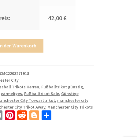
eis:
42,00 €
In den Warenkorb
CMC2203271918
ester City
ssball Trikots Herren
,
Fußballtrikot günstig
,
ngärmeliges
,
Fußballtrikot Sale
,
Günstige
anchester City Torwarttrikot
,
manchester city
hester City Trikot Away
,
Manchester City Trikots
E
Pi
R
Bl
T
m
nt
e
o
ei
ail
er
d
g
le