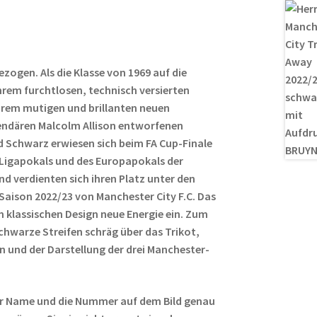
es
di
g
n
t
t
er
zogen. Als die Klasse von 1969 auf die
ihrem furchtlosen, technisch versierten
ihrem mutigen und brillanten neuen
endären Malcolm Allison entworfenen
nd Schwarz erwiesen sich beim FA Cup-Finale
 Ligapokals und des Europapokals der
nd verdienten sich ihren Platz unter den
Saison 2022/23 von Manchester City F.C. Das
 klassischen Design neue Energie ein. Zum
schwarze Streifen schräg über das Trikot,
n und der Darstellung der drei Manchester-
r Name und die Nummer auf dem Bild genau