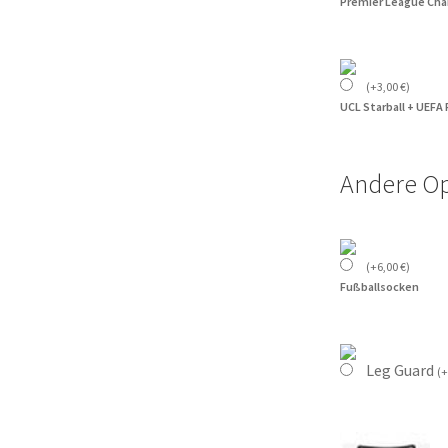
Premier League Cha
(
+
3,00
€
)
UCL Starball + UEFA
Andere O
(
+
6,00
€
)
Fußballsocken
Leg Guard
(
+