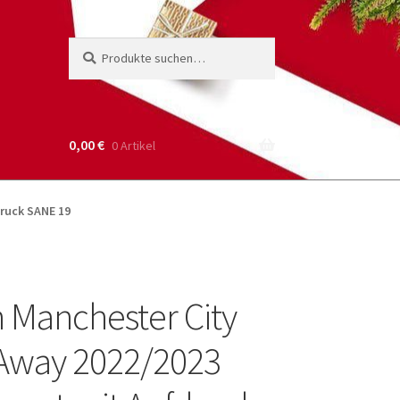
Suche
Suchen
nach:
0,00
€
0 Artikel
druck SANE 19
 Manchester City
 Away 2022/2023