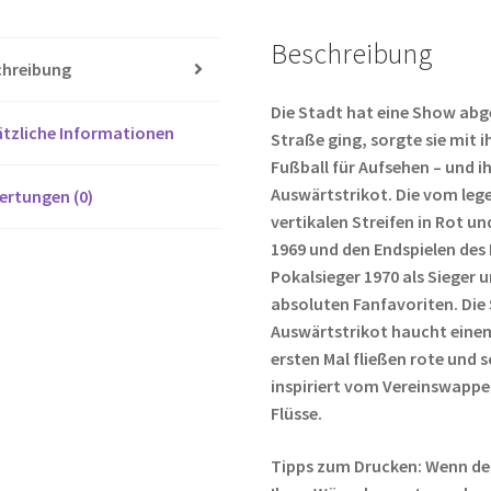
o
er
Beschreibung
o
chreibung
k
Die Stadt hat eine Show abge
tzliche Informationen
Straße ging, sorgte sie mit 
Fußball für Aufsehen – und 
Auswärtstrikot. Die vom leg
ertungen (0)
vertikalen Streifen in Rot u
1969 und den Endspielen des
Pokalsieger 1970 als Sieger u
absoluten Fanfavoriten. Die 
Auswärtstrikot haucht einem
ersten Mal fließen rote und 
inspiriert vom Vereinswappe
Flüsse.
Tipps zum Drucken: Wenn de