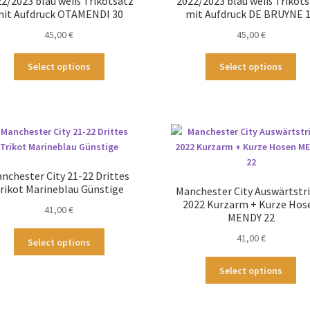
2/2023 blau weiß Trikotsatz
2022/2023 blau weiß Trikot
it Aufdruck OTAMENDI 30
mit Aufdruck DE BRUYNE 
45,00
€
45,00
€
Dieses
Die
Select options
Select options
Produkt
Pr
weist
wei
mehrere
me
Varianten
Var
auf.
auf
Die
Die
Optionen
Op
nchester City 21-22 Drittes
können
kö
rikot Marineblau Günstige
Manchester City Auswärtstr
auf
au
2022 Kurzarm + Kurze Hos
41,00
€
der
der
MENDY 22
Produktseite
Pro
Dieses
41,00
€
Select options
gewählt
ge
Produkt
werden
we
Die
weist
Select options
Pr
mehrere
wei
Varianten
me