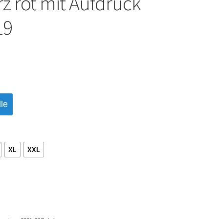
z rot mit Aufdruck
19
le
XL
XXL