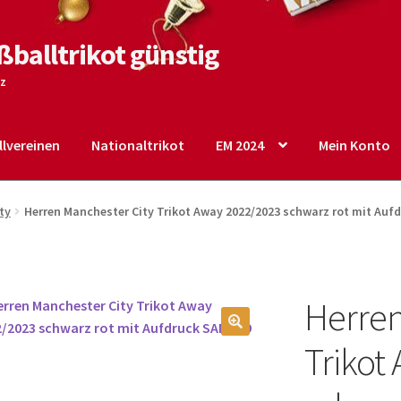
ßballtrikot günstig
tz
lvereinen
Nationaltrikot
EM 2024
Mein Konto
o
Shop
Startseite – English
Warenkorb
ty
Herren Manchester City Trikot Away 2022/2023 schwarz rot mit Auf
Herren
🔍
Trikot