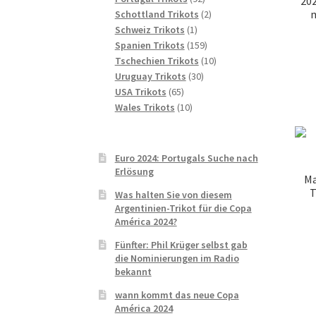
202
Produkte
2
m
Schottland Trikots
2
1
Produkte
Schweiz Trikots
1
Produkt
159
Spanien Trikots
159
Produkte
10
Tschechien Trikots
10
30
Produkte
Uruguay Trikots
30
65
Produkte
USA Trikots
65
Produkte
10
Wales Trikots
10
Produkte
Euro 2024: Portugals Suche nach
Erlösung
Ma
T
Was halten Sie von diesem
Argentinien-Trikot für die Copa
América 2024?
Fünfter: Phil Krüger selbst gab
die Nominierungen im Radio
bekannt
wann kommt das neue Copa
América 2024