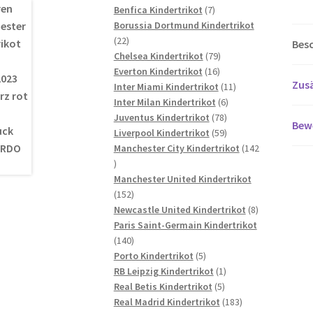
7
Produkte
Benfica Kindertrikot
7
Produkte
Borussia Dortmund Kindertrikot
22
22
Bes
Produkte
79
Chelsea Kindertrikot
79
16
Produkte
Everton Kindertrikot
16
Zusä
Produkte
11
Inter Miami Kindertrikot
11
6
Produkte
Inter Milan Kindertrikot
6
78
Produkte
Juventus Kindertrikot
78
Bew
Produkte
59
Liverpool Kindertrikot
59
Produkte
Manchester City Kindertrikot
142
142
Produkte
Manchester United Kindertrikot
152
152
Produkte
8
Newcastle United Kindertrikot
8
Produkte
Paris Saint-Germain Kindertrikot
140
140
Produkte
5
Porto Kindertrikot
5
Produkte
1
RB Leipzig Kindertrikot
1
5
Produkt
Real Betis Kindertrikot
5
Produkte
183
Real Madrid Kindertrikot
183