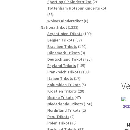
2
Produkte
Sporting CP Kindertrikot
2
Produkte
Tottenham Hotspur Kindertrikot
36
36
Produkte
6
Wolves Kindertrikot
6
1233
Produkte
Nationaltrikot
1233
Produkte
109
Argentinien Trikots
109
57
Produkte
Belgien Trikots
57
Produkte
140
Brasilien Trikots
140
3
Produkte
Dänemark Trikots
3
Produkte
35
Deutschland Trikots
35
145
Produkte
England Trikots
145
Produkte
100
Frankreich Trikots
100
17
Produkte
Italien Trikots
17
Ve
Produkte
5
Kolumbien Trikots
5
28
Produkte
Kroatien Trikots
28
47
Produkte
Mexiko Trikots
47
Produkte
150
Niederlande Trikots
150
2
Produkte
Nordirland Trikots
2
2
Produkte
Peru Trikots
2
Produkte
6
Polen Trikots
6
M
Produkte
92
Portugal Trikots
92