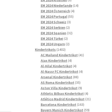
Produkte
14
EM 2024 Niederlande
14
4
Produkte
EM 2024 Österreich
4
55
Produkte
EM 2024 Portugal
55
3
Produkte
EM 2024 Schweiz
3
2
Produkte
EM 2024 Serbien
2
Produkte
32
EM 2024 Spanien
32
2
Produkte
EM 2024 Türkei
2
Produkte
2
EM 2024 Ungarn
2
1402
Produkte
Kindertrikots
1402
Produkte
41
AC Mailand Kindertrikot
41
4
Produkte
Ajax Kindertrikot
4
Produkte
4
Al-Hilal Kindertrikot
4
Produkte
4
Al-Nassr FC Kindertrikot
4
88
Produkte
Arsenal Kindertrikot
88
Produkte
35
AS Roma Kindertrikot
35
Produkte
9
Aston Villa Kindertrikot
9
Produkte
4
Athletic Bilbao Kindertrikot
4
Produkte
21
Atlético Madrid Kindertrikot
21
163
Produkte
Barcelona Kindertrikot
163
Produkte
59
Bayern Munich Kindertrikot
59