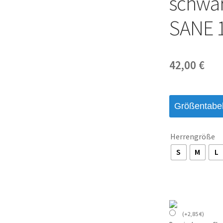
schwar
SANE 
42,00
€
Größentabel
Herrengröße
S
M
L
(
+
2,85
€
)