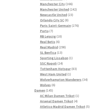
Produkte
166
Manchester City
166
Produkte
242
Manchester United
242
23
Produkte
Newcastle United
23
8
Produkte
Orlando City SC
8
Produkte
276
Paris Saint-Germain
276
7
Produkte
Porto
7
Produkte
18
RB Leipzig
18
6
Produkte
Real Betis
6
Produkte
298
Real Madrid
298
13
Produkte
SL Benfica
13
Produkte
1
Sporting Lissabon
1
24
Produkt
SSC Napoli
24
Produkte
83
Tottenham Hotspur
83
1
Produkte
West Ham United
1
Produkt
34
Wolverhampton Wanderers
34
6
Produkte
Wolves
6
145
Produkte
Damen
145
Produkte
1
AC Milan Damen Trikot
1
4
Produkt
Arsenal Damen Trikot
4
Produkte
5
Atletico Madrid Damen Trikot
5