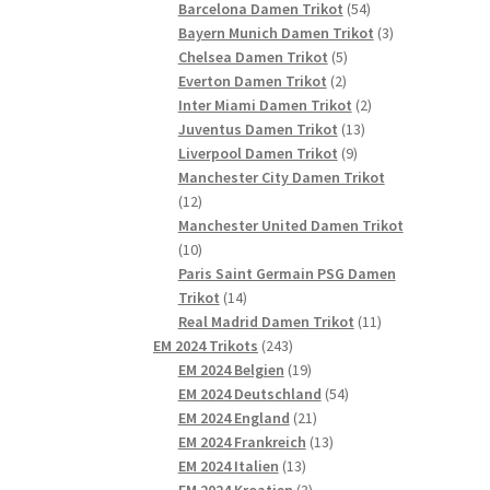
54
Produkte
Barcelona Damen Trikot
54
Produkte
3
Bayern Munich Damen Trikot
3
5
Produkte
Chelsea Damen Trikot
5
2
Produkte
Everton Damen Trikot
2
Produkte
2
Inter Miami Damen Trikot
2
13
Produkte
Juventus Damen Trikot
13
9
Produkte
Liverpool Damen Trikot
9
Produkte
Manchester City Damen Trikot
12
12
Produkte
Manchester United Damen Trikot
10
10
Produkte
Paris Saint Germain PSG Damen
14
Trikot
14
Produkte
11
Real Madrid Damen Trikot
11
243
Produkte
EM 2024 Trikots
243
Produkte
19
EM 2024 Belgien
19
Produkte
54
EM 2024 Deutschland
54
21
Produkte
EM 2024 England
21
Produkte
13
EM 2024 Frankreich
13
13
Produkte
EM 2024 Italien
13
Produkte
3
EM 2024 Kroatien
3