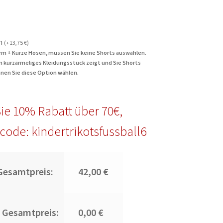
n
(
+
13,75
€
)
rm + Kurze Hosen, müssen Sie keine Shorts auswählen.
in kurzärmeliges Kleidungsstück zeigt und Sie Shorts
nen Sie diese Option wählen.
ie 10% Rabatt über 70€,
code: kindertrikotsfussball6
Gesamtpreis:
42,00 €
 Gesamtpreis:
0,00 €