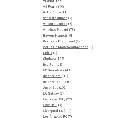
221
Produkte
Arsenal
221
Produkte
40
AS Roma
40
Produkte
11
Aston Villa
11
Produkte
5
Athletic Bilbao
5
Produkte
6
Atlanta United
6
Produkte
78
Atletico Madrid
78
61
Produkte
Bayern Munich
61
Produkte
144
Borussia Dortmund
144
Produkte
9
Borussia Monchengladbach
9
4
Produkte
Celtic
4
Produkte
127
Chelsea
127
12
Produkte
Everton
12
Produkte
434
FC Barcelona
434
16
Produkte
Inter Miami
16
Produkte
184
Inter Milan
184
101
Produkte
Juventus
101
14
Produkte
LA Galaxy
14
Produkte
22
Leicester City
22
4
Produkte
Lille OSC
4
Produkte
182
Liverpool FC
182
Produkte
7
Los Angeles FC
7