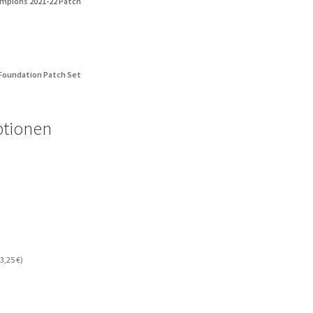
mpions 2021-22 Patch
 Foundation Patch Set
ptionen
3,25
€
)