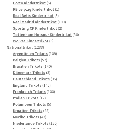
5
Produkte
Porto Kindertrikot
5
Produkte
1
RB Leipzig Kindertrikot
1
5
Produkt
Real Betis Kindertrikot
5
Produkte
183
Real Madrid Kindertrikot
183
2
Produkte
Sporting CP Kindertrikot
2
Produkte
36
Tottenham Hotspur Kindertrikot
36
6
Produkte
Wolves Kindertrikot
6
1233
Produkte
Nationaltrikot
1233
Produkte
109
Argentinien Trikots
109
57
Produkte
Belgien Trikots
57
Produkte
140
Brasilien Trikots
140
3
Produkte
Dänemark Trikots
3
Produkte
35
Deutschland Trikots
35
145
Produkte
England Trikots
145
Produkte
100
Frankreich Trikots
100
17
Produkte
Italien Trikots
17
Produkte
5
Kolumbien Trikots
5
28
Produkte
Kroatien Trikots
28
47
Produkte
Mexiko Trikots
47
Produkte
150
Niederlande Trikots
150