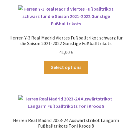
Varianten
auf.
Die
Optionen
können
Herren Y-3 Real Madrid Viertes Fußballtrikot schwarz für
auf
die Saison 2021-2022 Günstige Fußballtrikots
der
41,00
€
Produktseite
gewählt
Dieses
Select options
werden
Produkt
weist
mehrere
Varianten
auf.
Die
Optionen
Herren Real Madrid 2023-24 Auswärtstrikot Langarm
können
Fußballtrikots Toni Kroos 8
auf