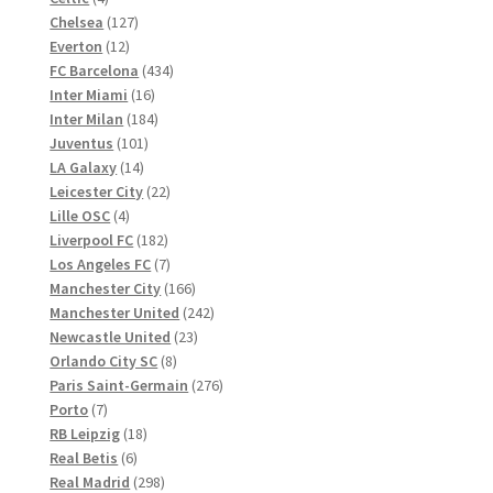
Produkte
127
Chelsea
127
12
Produkte
Everton
12
Produkte
434
FC Barcelona
434
16
Produkte
Inter Miami
16
Produkte
184
Inter Milan
184
101
Produkte
Juventus
101
14
Produkte
LA Galaxy
14
Produkte
22
Leicester City
22
4
Produkte
Lille OSC
4
Produkte
182
Liverpool FC
182
Produkte
7
Los Angeles FC
7
Produkte
166
Manchester City
166
Produkte
242
Manchester United
242
23
Produkte
Newcastle United
23
8
Produkte
Orlando City SC
8
Produkte
276
Paris Saint-Germain
276
7
Produkte
Porto
7
Produkte
18
RB Leipzig
18
6
Produkte
Real Betis
6
Produkte
298
Real Madrid
298