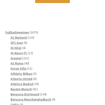
Produkt
weist
mehrere
Varianten
auf.
Die
3075
Fußballvereinen
3075
Optionen
120
Produkte
AC Mailand
120
können
6
Produkte
AFC Ajax
6
4
Produkte
auf
Al-Hilal
4
Produkte
12
Al-Nassr FC
12
der
221
Produkte
Arsenal
221
Produktseite
Produkte
40
AS Roma
40
gewählt
Produkte
11
Aston Villa
11
werden
Produkte
5
Athletic Bilbao
5
Produkte
6
Atlanta United
6
Produkte
78
Atletico Madrid
78
61
Produkte
Bayern Munich
61
Produkte
144
Borussia Dortmund
144
Produkte
9
Borussia Monchengladbach
9
4
Produkte
Celtic
4