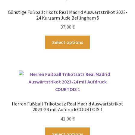
können
Günstige Fußballtrikots Real Madrid Auswärtstrikot 2023-
auf
24 Kurzarm Jude Bellingham 5
der
37,00
€
Produktseite
gewählt
Dieses
Select options
werden
Produkt
weist
mehrere
Varianten
auf.
Die
Optionen
können
Herren Fußball Trikotsatz Real Madrid Auswärtstrikot
auf
2023-24 mit Aufdruck COURTOIS 1
der
41,00
€
Produktseite
gewählt
Dieses
Select options