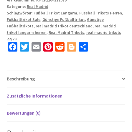
Artikelnummer:
RMCF2204122079
Kategorie:
Real Madrid
23
Schlagwörter:
Fußball Trikot Langarm
,
Fussball Trikots Herren
,
Heimtrikot
Fußballtrikot Sale
,
Günstige Fußballtrikot
,
Günstige
Weiß
Fußballtrikots
,
real madrid trikot deutschland
,
real madrid
Fußballtrikots
trikot langarm herren
,
Real Madrid Trikots
,
real madrid trikots
Set
22/23
ASENSIO
Fa
T
E
Pi
R
Bl
T
11
ce
wi
m
nt
e
o
ei
Menge
b
tt
ail
er
d
g
le
o
er
es
di
g
n
Beschreibung
o
t
t
er
k
Zusätzliche Informationen
Bewertungen (0)