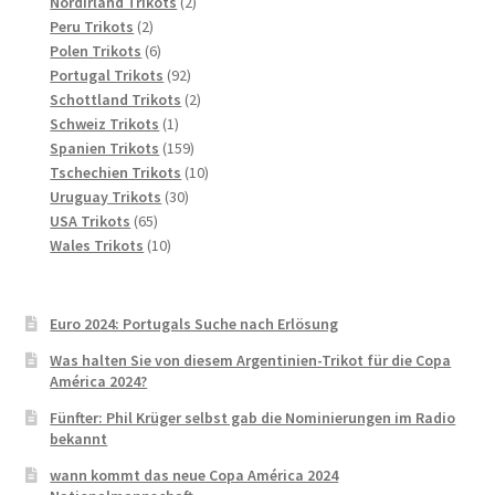
2
Produkte
Nordirland Trikots
2
2
Produkte
Peru Trikots
2
Produkte
6
Polen Trikots
6
Produkte
92
Portugal Trikots
92
Produkte
2
Schottland Trikots
2
1
Produkte
Schweiz Trikots
1
Produkt
159
Spanien Trikots
159
Produkte
10
Tschechien Trikots
10
30
Produkte
Uruguay Trikots
30
65
Produkte
USA Trikots
65
Produkte
10
Wales Trikots
10
Produkte
Euro 2024: Portugals Suche nach Erlösung
Was halten Sie von diesem Argentinien-Trikot für die Copa
América 2024?
Fünfter: Phil Krüger selbst gab die Nominierungen im Radio
bekannt
wann kommt das neue Copa América 2024