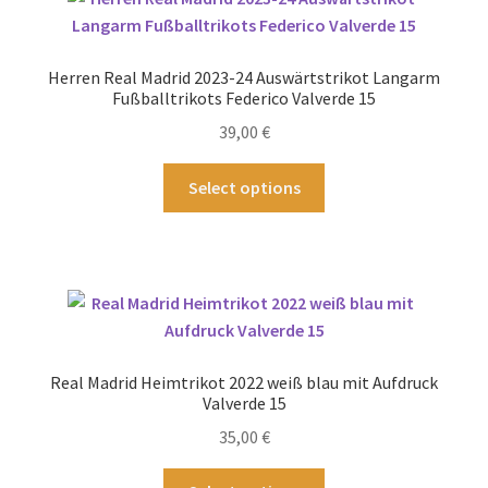
auf.
Die
Optionen
Herren Real Madrid 2023-24 Auswärtstrikot Langarm
können
Fußballtrikots Federico Valverde 15
auf
39,00
€
der
Produktseite
Dieses
Select options
gewählt
Produkt
werden
weist
mehrere
Varianten
auf.
Die
Optionen
Real Madrid Heimtrikot 2022 weiß blau mit Aufdruck
können
Valverde 15
auf
35,00
€
der
Produktseite
Dieses