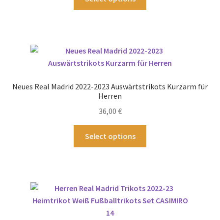
werden
Produkt
weist
mehrere
Varianten
auf.
Die
Optionen
Neues Real Madrid 2022-2023 Auswärtstrikots Kurzarm für
können
Herren
auf
36,00
€
der
Produktseite
Dieses
Select options
gewählt
Produkt
werden
weist
mehrere
Varianten
auf.
Die
Optionen