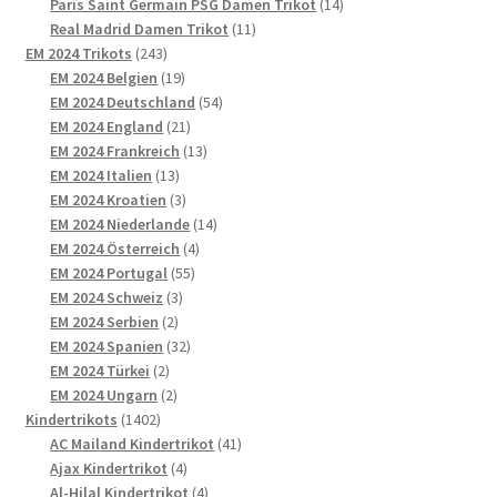
Produkte
14
Paris Saint Germain PSG Damen Trikot
14
11
Produkte
Real Madrid Damen Trikot
11
243
Produkte
EM 2024 Trikots
243
Produkte
19
EM 2024 Belgien
19
Produkte
54
EM 2024 Deutschland
54
21
Produkte
EM 2024 England
21
Produkte
13
EM 2024 Frankreich
13
13
Produkte
EM 2024 Italien
13
Produkte
3
EM 2024 Kroatien
3
Produkte
14
EM 2024 Niederlande
14
4
Produkte
EM 2024 Österreich
4
55
Produkte
EM 2024 Portugal
55
3
Produkte
EM 2024 Schweiz
3
2
Produkte
EM 2024 Serbien
2
Produkte
32
EM 2024 Spanien
32
2
Produkte
EM 2024 Türkei
2
Produkte
2
EM 2024 Ungarn
2
1402
Produkte
Kindertrikots
1402
Produkte
41
AC Mailand Kindertrikot
41
4
Produkte
Ajax Kindertrikot
4
Produkte
4
Al-Hilal Kindertrikot
4