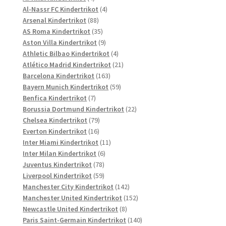
Produkte
4
Al-Nassr FC Kindertrikot
4
88
Produkte
Arsenal Kindertrikot
88
Produkte
35
AS Roma Kindertrikot
35
Produkte
9
Aston Villa Kindertrikot
9
Produkte
4
Athletic Bilbao Kindertrikot
4
Produkte
21
Atlético Madrid Kindertrikot
21
163
Produkte
Barcelona Kindertrikot
163
Produkte
59
Bayern Munich Kindertrikot
59
7
Produkte
Benfica Kindertrikot
7
Produkte
22
Borussia Dortmund Kindertrikot
22
79
Produkte
Chelsea Kindertrikot
79
16
Produkte
Everton Kindertrikot
16
Produkte
11
Inter Miami Kindertrikot
11
6
Produkte
Inter Milan Kindertrikot
6
78
Produkte
Juventus Kindertrikot
78
Produkte
59
Liverpool Kindertrikot
59
Produkte
142
Manchester City Kindertrikot
142
Produkte
152
Manchester United Kindertrikot
152
8
Produkte
Newcastle United Kindertrikot
8
Produkte
140
Paris Saint-Germain Kindertrikot
140