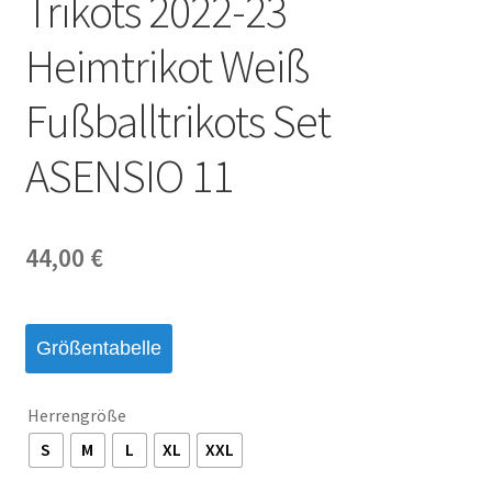
Trikots 2022-23
Startseite – English
Heimtrikot Weiß
Warenkorb
Fußballtrikots Set
ASENSIO 11
44,00
€
Größentabelle
Herrengröße
S
M
L
XL
XXL