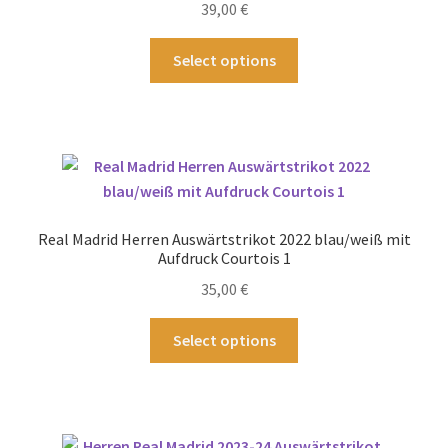
39,00
€
der
Produktseite
Dieses
Select options
gewählt
Produkt
werden
weist
mehrere
Varianten
auf.
Die
Optionen
Real Madrid Herren Auswärtstrikot 2022 blau/weiß mit
können
Aufdruck Courtois 1
auf
35,00
€
der
Produktseite
Dieses
Select options
gewählt
Produkt
werden
weist
mehrere
Varianten