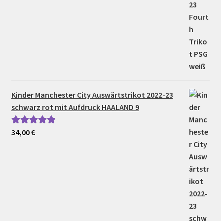
Kinder Manchester City Auswärtstrikot 2022-23
schwarz rot mit Aufdruck HAALAND 9
34,00
€
Bewertet mit
5.00
von 5