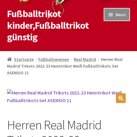
Fußballtrikot
Zur
Zum
Menü
Navigation
Inhalt
kinder,Fußballtrikot
springen
springen
günstig
Start
Startseite
Fußballvereinen
Real Madrid
Herren Real
Madrid Trikots 2022-23 Heimtrikot Weiß Fußballtrikots Set
Blog
ASENSIO 11
Kasse
Kontaktiere uns
🔍
Mein Konto
Herren Real Madrid
Shop