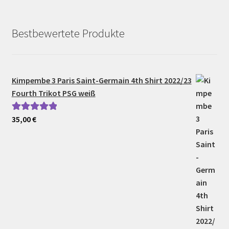
Bestbewertete Produkte
Kimpembe 3 Paris Saint-Germain 4th Shirt 2022/23
Fourth Trikot PSG weiß
35,00
€
Bewertet mit
5.00
von 5