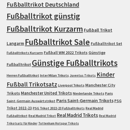
Fußballtrikot Deutschland
Fußballtrikot günstig
Fußballtrikot Kurzarm
Fußball Trikot
Fußballtrikot Sale
Langarm
Fußballtrikot Set
Fußball WM 2022 Trikots
Günstige
Fußballtrikots Kurzarm
Günstige Fußballtrikots
Fußballtrikot
Kinder
Herren Fußballtrikot
Inter Milan Trikots
Juventus Trikots
Fußball Trikotsatz
Manchester City
Liverpool Trikots
Trikots
Manchester United Trikots
Niederlande Trikots
Paris
Paris Saint-Germain Trikots
PSG
Saint-Germain Auswärtstrikot
Trikot 2022-23
PSG Trikot 2022-23 Fußballtrikots
Real Madrid
Real Madrid Trikots
Fußballtrikot
Real Madrid Trikot
Real Madrid
Trikotsatz für Kinder
Tottenham Hotspur Trikots