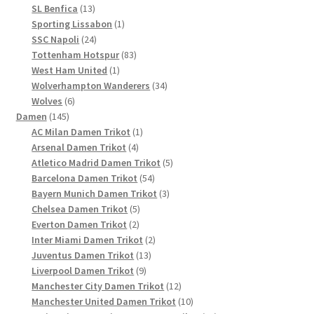
13
Produkte
SL Benfica
13
Produkte
1
Sporting Lissabon
1
24
Produkt
SSC Napoli
24
Produkte
83
Tottenham Hotspur
83
1
Produkte
West Ham United
1
Produkt
34
Wolverhampton Wanderers
34
6
Produkte
Wolves
6
145
Produkte
Damen
145
Produkte
1
AC Milan Damen Trikot
1
4
Produkt
Arsenal Damen Trikot
4
Produkte
5
Atletico Madrid Damen Trikot
5
54
Produkte
Barcelona Damen Trikot
54
Produkte
3
Bayern Munich Damen Trikot
3
5
Produkte
Chelsea Damen Trikot
5
2
Produkte
Everton Damen Trikot
2
Produkte
2
Inter Miami Damen Trikot
2
13
Produkte
Juventus Damen Trikot
13
9
Produkte
Liverpool Damen Trikot
9
Produkte
12
Manchester City Damen Trikot
12
Produkte
10
Manchester United Damen Trikot
10