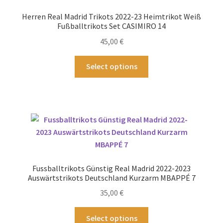
können
Herren Real Madrid Trikots 2022-23 Heimtrikot Weiß
auf
Fußballtrikots Set CASIMIRO 14
der
45,00
€
Produktseite
gewählt
Dieses
Select options
werden
Produkt
weist
mehrere
Varianten
auf.
Die
Optionen
können
Fussballtrikots Günstig Real Madrid 2022-2023
auf
Auswärtstrikots Deutschland Kurzarm MBAPPÉ 7
der
35,00
€
Produktseite
gewählt
Dieses
Select options
werden