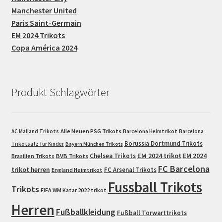
Manchester United
Paris Saint-Germain
EM 2024 Trikots
Copa América 2024
Produkt Schlagwörter
Alle Neuen PSG Trikots
AC Mailand Trikots
Barcelona Heimtrikot
Barcelona
Borussia Dortmund Trikots
Trikotsatz für Kinder
Bayern München Trikots
EM 2024 trikot
Chelsea Trikots
EM 2024
Brasilien Trikots
BVB Trikots
FC Barcelona
trikot herren
FC Arsenal Trikots
England Heimtrikot
Fussball Trikots
Trikots
FIFA WM Katar 2022 trikot
Herren
Fußballkleidung
Fußball Torwarttrikots