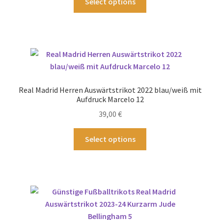
Select options
gewählt
Produkt
werden
weist
mehrere
Varianten
auf.
Die
Optionen
Real Madrid Herren Auswärtstrikot 2022 blau/weiß mit
können
Aufdruck Marcelo 12
auf
39,00
€
der
Produktseite
Dieses
Select options
gewählt
Produkt
werden
weist
mehrere
Varianten
auf.
Die
Optionen