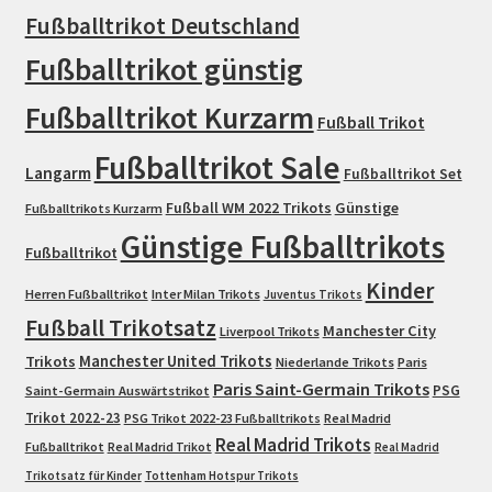
Fußballtrikot Deutschland
Fußballtrikot günstig
Fußballtrikot Kurzarm
Fußball Trikot
Fußballtrikot Sale
Langarm
Fußballtrikot Set
Fußball WM 2022 Trikots
Günstige
Fußballtrikots Kurzarm
Günstige Fußballtrikots
Fußballtrikot
Kinder
Herren Fußballtrikot
Inter Milan Trikots
Juventus Trikots
Fußball Trikotsatz
Manchester City
Liverpool Trikots
Trikots
Manchester United Trikots
Niederlande Trikots
Paris
Paris Saint-Germain Trikots
PSG
Saint-Germain Auswärtstrikot
Trikot 2022-23
PSG Trikot 2022-23 Fußballtrikots
Real Madrid
Real Madrid Trikots
Fußballtrikot
Real Madrid Trikot
Real Madrid
Trikotsatz für Kinder
Tottenham Hotspur Trikots