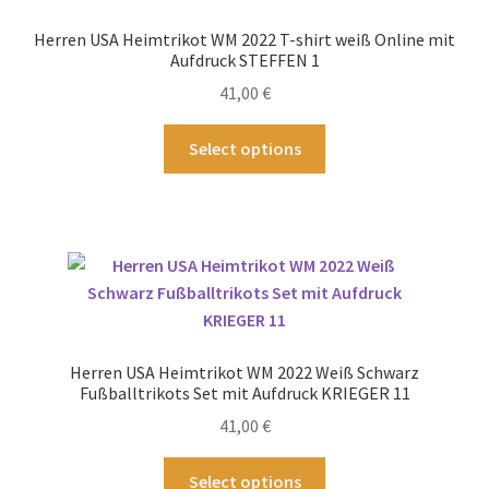
Optionen
Herren USA Heimtrikot WM 2022 T-shirt weiß Online mit
können
Aufdruck STEFFEN 1
auf
41,00
€
der
Produktseite
Dieses
Select options
gewählt
Produkt
werden
weist
mehrere
Varianten
auf.
Die
Optionen
können
Herren USA Heimtrikot WM 2022 Weiß Schwarz
auf
Fußballtrikots Set mit Aufdruck KRIEGER 11
der
41,00
€
Produktseite
gewählt
Dieses
Select options