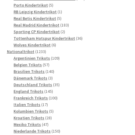
5
Produkte
Porto Kindertrikot
5
Produkte
1
RB Leipzig Kindertrikot
1
5
Produkt
Real Betis Kindertrikot
5
Produkte
183
Real Madrid Kindertrikot
183
2
Produkte
Sporting CP Kindertrikot
2
Produkte
36
Tottenham Hotspur Kindertrikot
36
6
Produkte
Wolves Kindertrikot
6
1233
Produkte
Nationaltrikot
1233
Produkte
109
Argentinien Trikots
109
57
Produkte
Belgien Trikots
57
Produkte
140
Brasilien Trikots
140
3
Produkte
Dänemark Trikots
3
Produkte
35
Deutschland Trikots
35
145
Produkte
England Trikots
145
Produkte
100
Frankreich Trikots
100
17
Produkte
Italien Trikots
17
Produkte
5
Kolumbien Trikots
5
28
Produkte
Kroatien Trikots
28
47
Produkte
Mexiko Trikots
47
Produkte
150
Niederlande Trikots
150