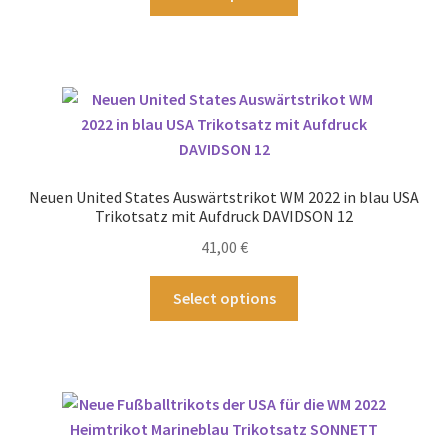
werden
Produkt
weist
mehrere
Varianten
auf.
Die
Optionen
können
Neuen United States Auswärtstrikot WM 2022 in blau USA
auf
Trikotsatz mit Aufdruck DAVIDSON 12
der
41,00
€
Produktseite
gewählt
Dieses
Select options
werden
Produkt
weist
mehrere
Varianten
auf.
Die