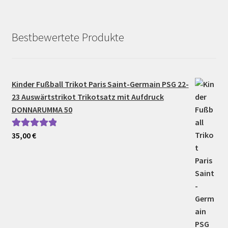
Bestbewertete Produkte
Kinder Fußball Trikot Paris Saint-Germain PSG 22-
23 Auswärtstrikot Trikotsatz mit Aufdruck
DONNARUMMA 50
35,00
€
Bewertet mit
5.00
von 5