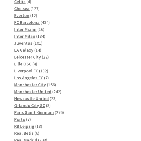
4
Produkte
Celtic
4
Produkte
127
Chelsea
127
12
Produkte
Everton
12
Produkte
434
FC Barcelona
434
16
Produkte
Inter Miami
16
Produkte
184
Inter Milan
184
101
Produkte
Juventus
101
14
Produkte
LA Galaxy
14
Produkte
22
Leicester City
22
4
Produkte
Lille OSC
4
Produkte
182
Liverpool FC
182
Produkte
7
Los Angeles FC
7
Produkte
166
Manchester City
166
Produkte
242
Manchester United
242
23
Produkte
Newcastle United
23
8
Produkte
Orlando City SC
8
Produkte
276
Paris Saint-Germain
276
7
Produkte
Porto
7
Produkte
18
RB Leipzig
18
6
Produkte
Real Betis
6
Produkte
298
Real Madrid
298