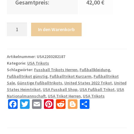
Gesamtpreis:
42,00 €
Herren
In den Warenkorb
USA
Heimtrikot
WM
2022
Artikelnummer:
USA2203282187
Kategorie:
USA Trikots
Weiß
Schlagwörter:
Fussball Trikots Herren
,
Fußballkleidung
,
Schwarz
Fußballtrikot günstig
,
Fußballtrikot Kurzarm
,
Fußballtrikot
Trikotsatz
Sale
,
Günstige Fußballtrikots
,
United States 2022 Trikot
,
United
Fußballtrikots
States Heimtrikot
,
USA Fussball Shop
,
USA Fußball Trikot
,
USA
Kaufen
Nationalmannschaft
,
USA Trikot Herren
,
USA Trikots
HORAN
Fa
T
E
Pi
R
Bl
T
9
ce
wi
m
nt
e
o
ei
Menge
b
tt
ail
er
d
g
le
o
er
es
di
g
n