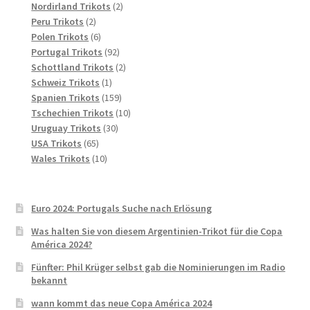
2
Produkte
Nordirland Trikots
2
2
Produkte
Peru Trikots
2
Produkte
6
Polen Trikots
6
Produkte
92
Portugal Trikots
92
Produkte
2
Schottland Trikots
2
1
Produkte
Schweiz Trikots
1
Produkt
159
Spanien Trikots
159
Produkte
10
Tschechien Trikots
10
30
Produkte
Uruguay Trikots
30
65
Produkte
USA Trikots
65
Produkte
10
Wales Trikots
10
Produkte
Euro 2024: Portugals Suche nach Erlösung
Was halten Sie von diesem Argentinien-Trikot für die Copa
América 2024?
Fünfter: Phil Krüger selbst gab die Nominierungen im Radio
bekannt
wann kommt das neue Copa América 2024