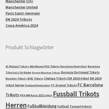
Manchester City
Manchester United
Paris Saint-Germain
EM 2024 Trikots
Copa América 2024
Produkt Schlagwörter
Alle Neuen PSG Trikots
AC Mailand Trikots
Barcelona Heimtrikot
Barcelona
Borussia Dortmund Trikots
Trikotsatz für Kinder
Bayern München Trikots
EM 2024 trikot
Chelsea Trikots
EM 2024
Brasilien Trikots
BVB Trikots
FC Barcelona
trikot herren
FC Arsenal Trikots
England Heimtrikot
Fussball Trikots
Trikots
FIFA WM Katar 2022 trikot
Herren
Fußballkleidung
Fußball Torwarttrikots