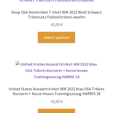
Die
Optionen
Shop USA Heimtrikot T-Shirt WM 2022 Weiß Schwarz
können
Trikotsatz Fußballtrikots kaufen
auf
42,00
€
der
Produktseite
Dieses
Select options
gewählt
Produkt
werden
weist
mehrere
Varianten
auf.
Die
Optionen
können
United States Auswärtstrikot WM 2022 blau USA Trikots
auf
Kurzarm + Kurze Hosen Trainingsanzug HARRIS 18
der
42,00
€
Produktseite
gewählt
Dieses