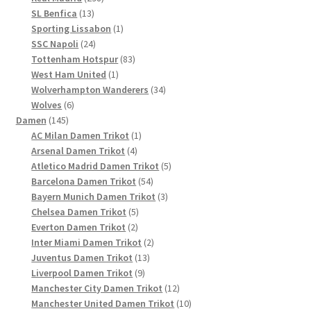
13
Produkte
SL Benfica
13
Produkte
1
Sporting Lissabon
1
24
Produkt
SSC Napoli
24
Produkte
83
Tottenham Hotspur
83
1
Produkte
West Ham United
1
Produkt
34
Wolverhampton Wanderers
34
6
Produkte
Wolves
6
145
Produkte
Damen
145
Produkte
1
AC Milan Damen Trikot
1
4
Produkt
Arsenal Damen Trikot
4
Produkte
5
Atletico Madrid Damen Trikot
5
54
Produkte
Barcelona Damen Trikot
54
Produkte
3
Bayern Munich Damen Trikot
3
5
Produkte
Chelsea Damen Trikot
5
2
Produkte
Everton Damen Trikot
2
Produkte
2
Inter Miami Damen Trikot
2
13
Produkte
Juventus Damen Trikot
13
9
Produkte
Liverpool Damen Trikot
9
Produkte
12
Manchester City Damen Trikot
12
Produkte
10
Manchester United Damen Trikot
10