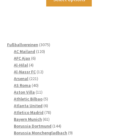
gewählt
Produkt
werden
weist
mehrere
Varianten
auf.
Die
3075
Fußballvereinen
3075
Optionen
120
Produkte
AC Mailand
120
können
6
Produkte
AFC Ajax
6
4
Produkte
auf
Al-Hilal
4
Produkte
12
Al-Nassr FC
12
der
221
Produkte
Arsenal
221
Produktseite
Produkte
40
AS Roma
40
gewählt
Produkte
11
Aston Villa
11
werden
Produkte
5
Athletic Bilbao
5
Produkte
6
Atlanta United
6
Produkte
78
Atletico Madrid
78
61
Produkte
Bayern Munich
61
Produkte
144
Borussia Dortmund
144
Produkte
9
Borussia Monchengladbach
9