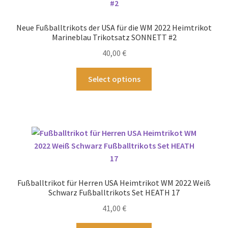
Optionen
können
Neue Fußballtrikots der USA für die WM 2022 Heimtrikot
auf
Marineblau Trikotsatz SONNETT #2
der
40,00
€
Produktseite
gewählt
Dieses
Select options
werden
Produkt
weist
mehrere
Varianten
auf.
Die
Optionen
können
Fußballtrikot für Herren USA Heimtrikot WM 2022 Weiß
auf
Schwarz Fußballtrikots Set HEATH 17
der
41,00
€
Produktseite
gewählt