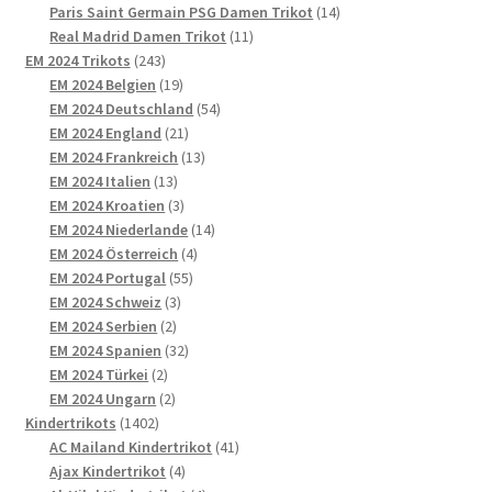
Produkte
14
Paris Saint Germain PSG Damen Trikot
14
11
Produkte
Real Madrid Damen Trikot
11
243
Produkte
EM 2024 Trikots
243
Produkte
19
EM 2024 Belgien
19
Produkte
54
EM 2024 Deutschland
54
21
Produkte
EM 2024 England
21
Produkte
13
EM 2024 Frankreich
13
13
Produkte
EM 2024 Italien
13
Produkte
3
EM 2024 Kroatien
3
Produkte
14
EM 2024 Niederlande
14
4
Produkte
EM 2024 Österreich
4
55
Produkte
EM 2024 Portugal
55
3
Produkte
EM 2024 Schweiz
3
2
Produkte
EM 2024 Serbien
2
Produkte
32
EM 2024 Spanien
32
2
Produkte
EM 2024 Türkei
2
Produkte
2
EM 2024 Ungarn
2
1402
Produkte
Kindertrikots
1402
Produkte
41
AC Mailand Kindertrikot
41
4
Produkte
Ajax Kindertrikot
4