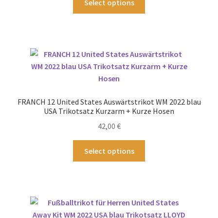
Select options
werden
Produkt
weist
mehrere
Varianten
auf.
Die
Optionen
können
FRANCH 12 United States Auswärtstrikot WM 2022 blau
auf
USA Trikotsatz Kurzarm + Kurze Hosen
der
42,00
€
Produktseite
gewählt
Dieses
Select options
werden
Produkt
weist
mehrere
Varianten
auf.