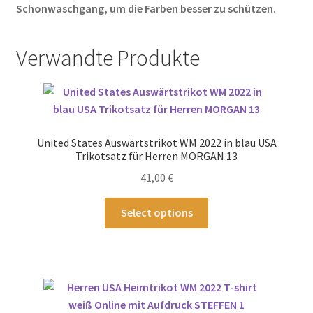
Schonwaschgang, um die Farben besser zu schützen.
Verwandte Produkte
United States Auswärtstrikot WM 2022 in blau USA
Trikotsatz für Herren MORGAN 13
41,00
€
Dieses
Select options
Produkt
weist
mehrere
Varianten
auf.
Die