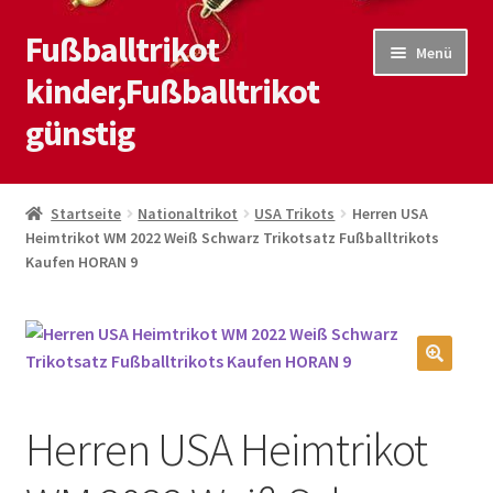
Fußballtrikot
Zur
Zum
Menü
Navigation
Inhalt
kinder,Fußballtrikot
springen
springen
günstig
Start
Startseite
Nationaltrikot
USA Trikots
Herren USA
Heimtrikot WM 2022 Weiß Schwarz Trikotsatz Fußballtrikots
Blog
Kaufen HORAN 9
Kasse
Kontaktiere uns
🔍
Mein Konto
Herren USA Heimtrikot
Shop