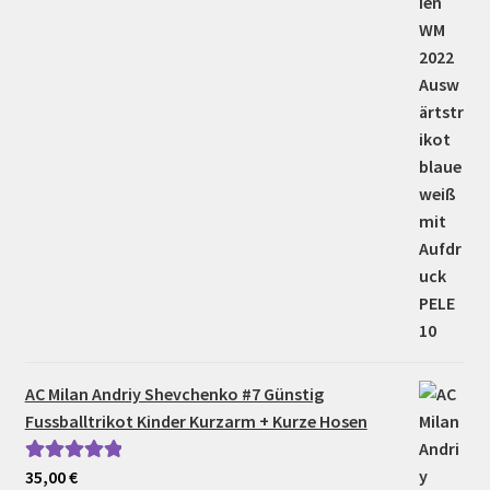
5.00
von 5
AC Milan Andriy Shevchenko #7 Günstig
Fussballtrikot Kinder Kurzarm + Kurze Hosen
35,00
€
Bewertet mit