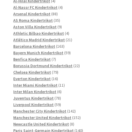
Produkte
4
Al-Hilal Kindertrikot
4
Produkte
4
Al-Nassr FC Kindertrikot
4
88
Produkte
Arsenal Kindertrikot
88
Produkte
35
AS Roma Kindertrikot
35
Produkte
9
Aston Villa Kindertrikot
9
Produkte
4
Athletic Bilbao Kindertrikot
4
Produkte
21
Atlético Madrid Kindertrikot
21
163
Produkte
Barcelona Kindertrikot
163
Produkte
59
Bayern Munich Kindertrikot
59
7
Produkte
Benfica Kindertrikot
7
Produkte
22
Borussia Dortmund Kindertrikot
22
79
Produkte
Chelsea Kindertrikot
79
16
Produkte
Everton Kindertrikot
16
Produkte
11
Inter Miami Kindertrikot
11
6
Produkte
Inter Milan Kindertrikot
6
78
Produkte
Juventus Kindertrikot
78
Produkte
59
Liverpool Kindertrikot
59
Produkte
142
Manchester City Kindertrikot
142
Produkte
152
Manchester United Kindertrikot
152
8
Produkte
Newcastle United Kindertrikot
8
Produkte
140
Paris Saint-Germain Kindertrikot
140