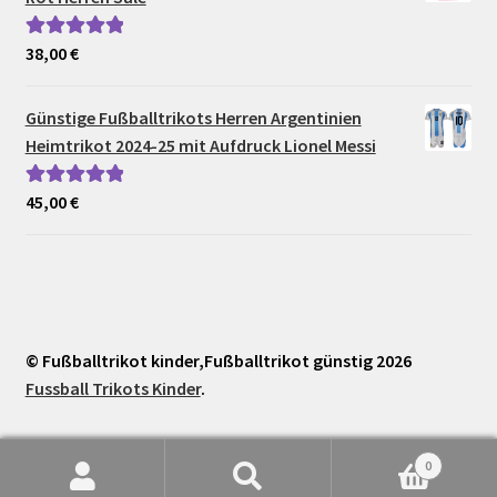
38,00
€
Bewertet mit
5.00
von 5
Günstige Fußballtrikots Herren Argentinien
Heimtrikot 2024-25 mit Aufdruck Lionel Messi
45,00
€
Bewertet mit
5.00
von 5
© Fußballtrikot kinder,Fußballtrikot günstig 2026
Fussball Trikots Kinder
.
0
Suche
Suchen