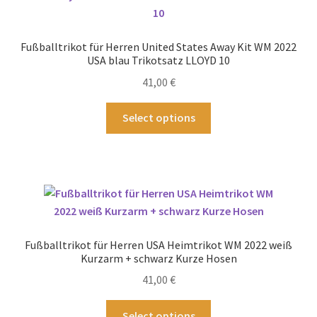
Die
Optionen
können
Fußballtrikot für Herren United States Away Kit WM 2022
auf
USA blau Trikotsatz LLOYD 10
der
41,00
€
Produktseite
gewählt
Dieses
Select options
werden
Produkt
weist
mehrere
Varianten
auf.
Die
Optionen
Fußballtrikot für Herren USA Heimtrikot WM 2022 weiß
können
Kurzarm + schwarz Kurze Hosen
auf
41,00
€
der
Produktseite
Dieses
Select options