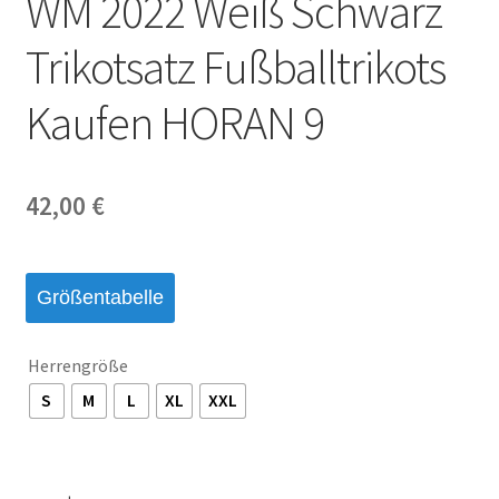
WM 2022 Weiß Schwarz
Startseite – English
Trikotsatz Fußballtrikots
Warenkorb
Kaufen HORAN 9
42,00
€
Größentabelle
Herrengröße
S
M
L
XL
XXL