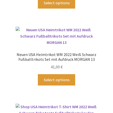
Dieses
Select options
werden
Produkt
weist
mehrere
Varianten
auf.
Die
Optionen
können
Neuen USA Heimtrikot WM 2022 Weiß Schwarz
auf
Fußballtrikots Set mit Aufdruck MORGAN 13
der
41,00
€
Produktseite
gewählt
Dieses
Select options
werden
Produkt
weist
mehrere
Varianten
auf.