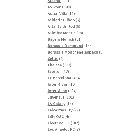
221
Produkte
Arsenal
221
Produkte
40
AS Roma
40
Produkte
11
Aston Villa
11
Produkte
5
Athletic Bilbao
5
Produkte
6
Atlanta United
6
Produkte
78
Atletico Madrid
78
61
Produkte
Bayern Munich
61
Produkte
144
Borussia Dortmund
144
Produkte
9
Borussia Monchengladbach
9
4
Produkte
Celtic
4
Produkte
127
Chelsea
127
12
Produkte
Everton
12
Produkte
434
FC Barcelona
434
16
Produkte
Inter Miami
16
Produkte
184
Inter Milan
184
101
Produkte
Juventus
101
14
Produkte
LA Galaxy
14
Produkte
22
Leicester City
22
4
Produkte
Lille OSC
4
Produkte
182
Liverpool FC
182
Produkte
7
Los Angeles FC
7