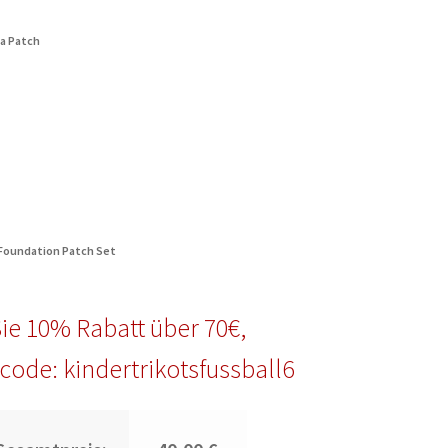
ia Patch
 Foundation Patch Set
ie 10% Rabatt über 70€,
code: kindertrikotsfussball6