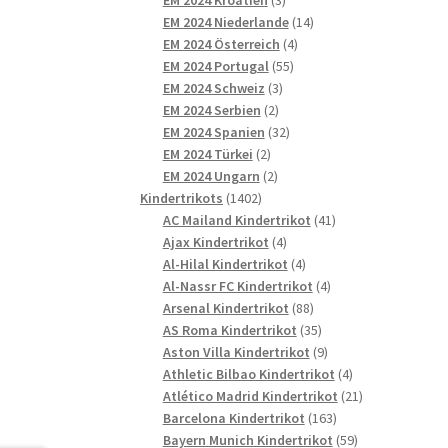
Produkte
14
EM 2024 Niederlande
14
4
Produkte
EM 2024 Österreich
4
55
Produkte
EM 2024 Portugal
55
3
Produkte
EM 2024 Schweiz
3
2
Produkte
EM 2024 Serbien
2
Produkte
32
EM 2024 Spanien
32
2
Produkte
EM 2024 Türkei
2
Produkte
2
EM 2024 Ungarn
2
1402
Produkte
Kindertrikots
1402
Produkte
41
AC Mailand Kindertrikot
41
4
Produkte
Ajax Kindertrikot
4
Produkte
4
Al-Hilal Kindertrikot
4
Produkte
4
Al-Nassr FC Kindertrikot
4
88
Produkte
Arsenal Kindertrikot
88
Produkte
35
AS Roma Kindertrikot
35
Produkte
9
Aston Villa Kindertrikot
9
Produkte
4
Athletic Bilbao Kindertrikot
4
Produkte
21
Atlético Madrid Kindertrikot
21
163
Produkte
Barcelona Kindertrikot
163
Produkte
59
Bayern Munich Kindertrikot
59