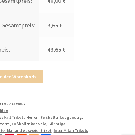
Gesamtpreis:
40,00 €
 Gesamtpreis:
3,65 €
eis:
43,65 €
In den Warenkorb
CIM2203290820
Milan
ssball Trikots Herren
,
Fußballtrikot günstig
,
rzarm
,
Fußballtrikot Sale
,
Günstige
nter Mailand Ausweichtrikot
,
Inter Milan Trikots