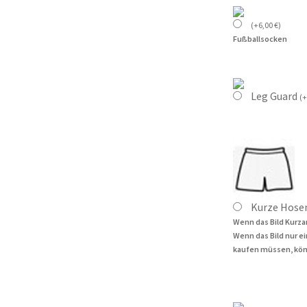
(
+
6,00
€
)
Fußballsocken
Leg Guard
(
+
Kurze Hose
Wenn das Bild Kurza
Wenn das Bild nur e
kaufen müssen, kön