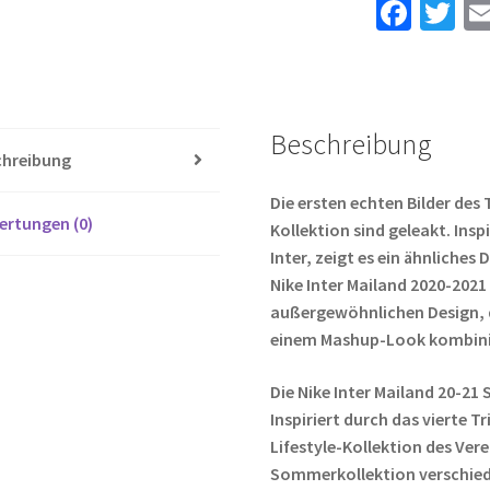
Fa
T
Candreva
ce
wi
#87
b
tt
Menge
o
er
Beschreibung
o
chreibung
k
Die ersten echten Bilder des
ertungen (0)
Kollektion sind geleakt. Ins
Inter, zeigt es ein ähnliches
Nike Inter Mailand 2020-2021 
außergewöhnlichen Design, d
einem Mashup-Look kombini
Die Nike Inter Mailand 20-21
Inspiriert durch das vierte 
Lifestyle-Kollektion des Vere
Sommerkollektion verschiede