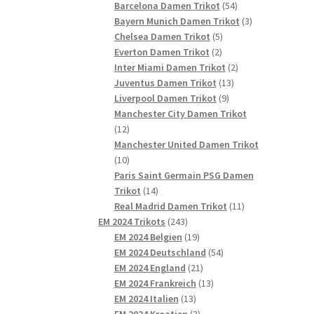
54
Produkte
Barcelona Damen Trikot
54
Produkte
3
Bayern Munich Damen Trikot
3
5
Produkte
Chelsea Damen Trikot
5
2
Produkte
Everton Damen Trikot
2
Produkte
2
Inter Miami Damen Trikot
2
13
Produkte
Juventus Damen Trikot
13
9
Produkte
Liverpool Damen Trikot
9
Produkte
Manchester City Damen Trikot
12
12
Produkte
Manchester United Damen Trikot
10
10
Produkte
Paris Saint Germain PSG Damen
14
Trikot
14
Produkte
11
Real Madrid Damen Trikot
11
243
Produkte
EM 2024 Trikots
243
Produkte
19
EM 2024 Belgien
19
Produkte
54
EM 2024 Deutschland
54
21
Produkte
EM 2024 England
21
Produkte
13
EM 2024 Frankreich
13
13
Produkte
EM 2024 Italien
13
Produkte
3
EM 2024 Kroatien
3