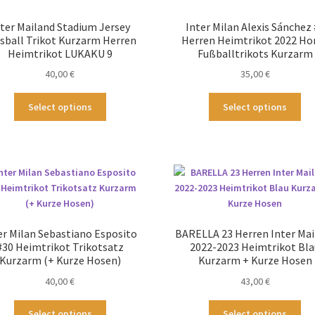
ter Mailand Stadium Jersey
Inter Milan Alexis Sánchez
sball Trikot Kurzarm Herren
Herren Heimtrikot 2022 H
Heimtrikot LUKAKU 9
Fußballtrikots Kurzarm
40,00
€
35,00
€
Dieses
Die
Select options
Select options
Produkt
Pr
weist
wei
mehrere
me
Varianten
Var
auf.
auf
Die
Die
Optionen
Op
können
kö
er Milan Sebastiano Esposito
BARELLA 23 Herren Inter Mai
auf
au
#30 Heimtrikot Trikotsatz
2022-2023 Heimtrikot Bla
der
der
Kurzarm (+ Kurze Hosen)
Kurzarm + Kurze Hosen
Produktseite
Pro
40,00
€
43,00
€
gewählt
ge
werden
we
Dieses
Die
Select options
Select options