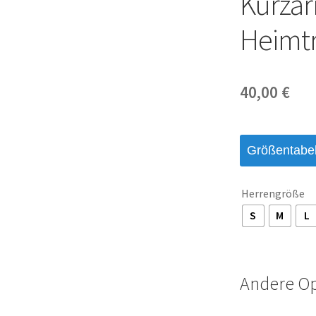
Kurzar
Heimtr
40,00
€
Größentabel
Herrengröße
S
M
L
Andere O