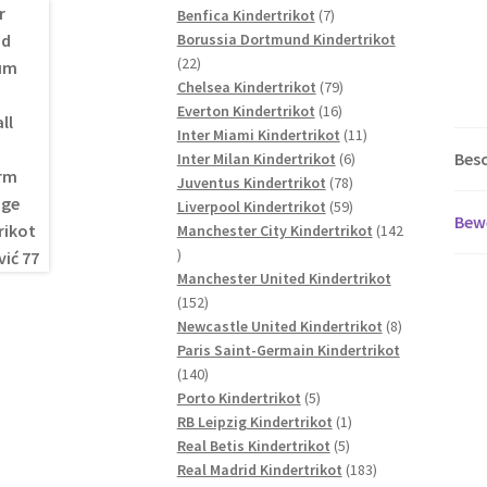
7
Produkte
Benfica Kindertrikot
7
Produkte
Borussia Dortmund Kindertrikot
22
22
Produkte
79
Chelsea Kindertrikot
79
16
Produkte
Everton Kindertrikot
16
Produkte
11
Inter Miami Kindertrikot
11
Bes
6
Produkte
Inter Milan Kindertrikot
6
78
Produkte
Juventus Kindertrikot
78
Produkte
59
Liverpool Kindertrikot
59
Bew
Produkte
Manchester City Kindertrikot
142
142
Produkte
Manchester United Kindertrikot
152
152
Produkte
8
Newcastle United Kindertrikot
8
Produkte
Paris Saint-Germain Kindertrikot
140
140
Produkte
5
Porto Kindertrikot
5
Produkte
1
RB Leipzig Kindertrikot
1
5
Produkt
Real Betis Kindertrikot
5
Produkte
183
Real Madrid Kindertrikot
183