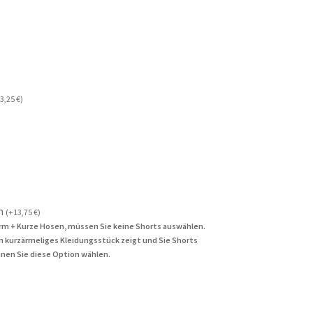
3,25
€
)
n
(
+
13,75
€
)
rm + Kurze Hosen, müssen Sie keine Shorts auswählen.
in kurzärmeliges Kleidungsstück zeigt und Sie Shorts
nen Sie diese Option wählen.