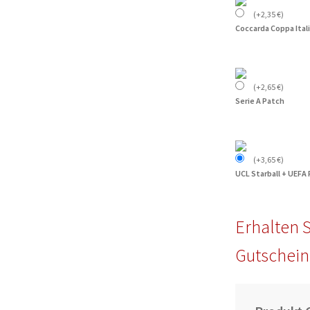
(
+
2,35
€
)
Coccarda Coppa Ital
(
+
2,65
€
)
Serie A Patch
(
+
3,65
€
)
UCL Starball + UEFA
Erhalten S
Gutschein