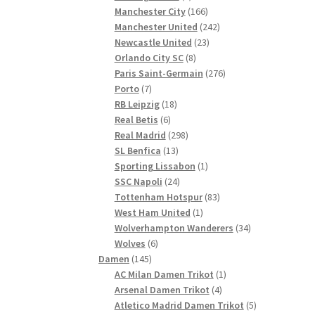
Produkte
166
Manchester City
166
Produkte
242
Manchester United
242
23
Produkte
Newcastle United
23
8
Produkte
Orlando City SC
8
Produkte
276
Paris Saint-Germain
276
7
Produkte
Porto
7
Produkte
18
RB Leipzig
18
6
Produkte
Real Betis
6
Produkte
298
Real Madrid
298
13
Produkte
SL Benfica
13
Produkte
1
Sporting Lissabon
1
24
Produkt
SSC Napoli
24
Produkte
83
Tottenham Hotspur
83
1
Produkte
West Ham United
1
Produkt
34
Wolverhampton Wanderers
34
6
Produkte
Wolves
6
145
Produkte
Damen
145
Produkte
1
AC Milan Damen Trikot
1
4
Produkt
Arsenal Damen Trikot
4
Produkte
5
Atletico Madrid Damen Trikot
5