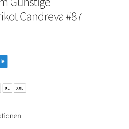
m Günstige
ikot Candreva #87
le
XL
XXL
ptionen