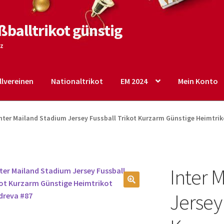
ßballtrikot günstig
tz
lvereinen
Nationaltrikot
EM 2024
Mein Konto
o
Shop
Startseite – English
Warenkorb
nter Mailand Stadium Jersey Fussball Trikot Kurzarm Günstige Heimtri
Inter 
🔍
Jersey 