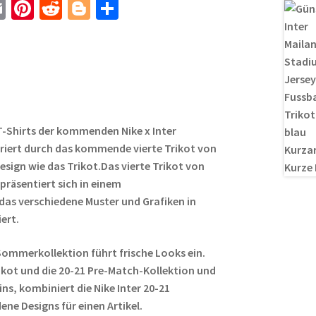
E
Pi
R
Bl
T
m
nt
e
o
ei
ail
er
d
g
le
es
di
g
n
t
t
er
 T-Shirts der kommenden Nike x Inter
piriert durch das kommende vierte Trikot von
 Design wie das Trikot.Das vierte Trikot von
präsentiert sich in einem
as verschiedene Muster und Grafiken in
ert.
 Sommerkollektion führt frische Looks ein.
Trikot und die 20-21 Pre-Match-Kollektion und
ins, kombiniert die Nike Inter 20-21
ne Designs für einen Artikel.