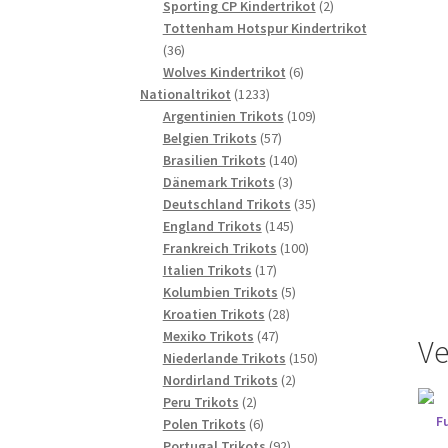
2
Produkte
Sporting CP Kindertrikot
2
Produkte
Tottenham Hotspur Kindertrikot
36
36
Produkte
6
Wolves Kindertrikot
6
1233
Produkte
Nationaltrikot
1233
Produkte
109
Argentinien Trikots
109
57
Produkte
Belgien Trikots
57
Produkte
140
Brasilien Trikots
140
3
Produkte
Dänemark Trikots
3
Produkte
35
Deutschland Trikots
35
145
Produkte
England Trikots
145
Produkte
100
Frankreich Trikots
100
17
Produkte
Italien Trikots
17
Produkte
5
Kolumbien Trikots
5
28
Produkte
Kroatien Trikots
28
47
Produkte
Mexiko Trikots
47
Ve
Produkte
150
Niederlande Trikots
150
2
Produkte
Nordirland Trikots
2
2
Produkte
Peru Trikots
2
Produkte
6
Polen Trikots
6
Produkte
92
Portugal Trikots
92