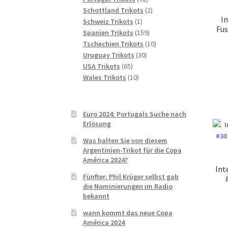
Produkte
2
Schottland Trikots
2
In
1
Produkte
Schweiz Trikots
1
Fus
Produkt
159
Spanien Trikots
159
Produkte
10
Tschechien Trikots
10
30
Produkte
Uruguay Trikots
30
65
Produkte
USA Trikots
65
Produkte
10
Wales Trikots
10
Produkte
Euro 2024: Portugals Suche nach
Erlösung
Was halten Sie von diesem
Argentinien-Trikot für die Copa
América 2024?
Int
Fünfter: Phil Krüger selbst gab
die Nominierungen im Radio
bekannt
wann kommt das neue Copa
América 2024