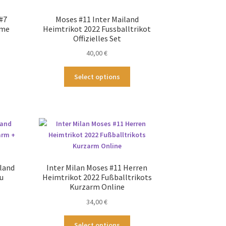
 #7
Moses #11 Inter Mailand
ome
Heimtrikot 2022 Fussballtrikot
Offizielles Set
40,00
€
ses
Dieses
Select options
odukt
Produkt
st
weist
hrere
mehrere
ianten
Varianten
.
auf.
Die
tionen
Optionen
nnen
können
land
Inter Milan Moses #11 Herren
f
auf
u
Heimtrikot 2022 Fußballtrikots
der
Kurzarm Online
duktseite
Produktseite
34,00
€
wählt
gewählt
rden
werden
ses
Dieses
Select options