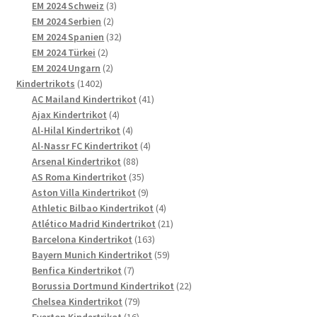
3
Produkte
EM 2024 Schweiz
3
2
Produkte
EM 2024 Serbien
2
Produkte
32
EM 2024 Spanien
32
2
Produkte
EM 2024 Türkei
2
Produkte
2
EM 2024 Ungarn
2
1402
Produkte
Kindertrikots
1402
Produkte
41
AC Mailand Kindertrikot
41
4
Produkte
Ajax Kindertrikot
4
Produkte
4
Al-Hilal Kindertrikot
4
Produkte
4
Al-Nassr FC Kindertrikot
4
88
Produkte
Arsenal Kindertrikot
88
Produkte
35
AS Roma Kindertrikot
35
Produkte
9
Aston Villa Kindertrikot
9
Produkte
4
Athletic Bilbao Kindertrikot
4
Produkte
21
Atlético Madrid Kindertrikot
21
163
Produkte
Barcelona Kindertrikot
163
Produkte
59
Bayern Munich Kindertrikot
59
7
Produkte
Benfica Kindertrikot
7
Produkte
22
Borussia Dortmund Kindertrikot
22
79
Produkte
Chelsea Kindertrikot
79
16
Produkte