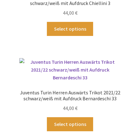
können
schwarz/weiß mit Aufdruck Chiellini 3
auf
44,00
€
der
Produktseite
Dieses
Select options
gewählt
Produkt
werden
weist
mehrere
Varianten
auf.
Die
Optionen
können
Juventus Turin Herren Auswärts Trikot 2021/22
auf
schwarz/weiß mit Aufdruck Bernardeschi 33
der
44,00
€
Produktseite
gewählt
Dieses
Select options
werden
Produkt
weist