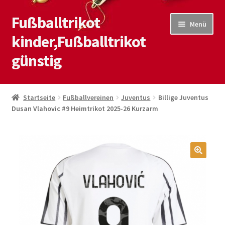
Fußballtrikot
Zur
Zum
Menü
Navigation
Inhalt
kinder,Fußballtrikot
springen
springen
günstig
Start
Startseite
Fußballvereinen
Juventus
Billige Juventus
Dusan Vlahovic #9 Heimtrikot 2025-26 Kurzarm
Blog
Kasse
Kontaktiere uns
🔍
Mein Konto
Shop