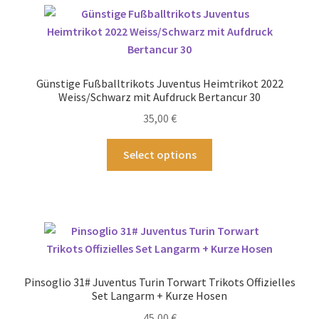
Varianten
auf.
Die
Optionen
können
Günstige Fußballtrikots Juventus Heimtrikot 2022
auf
Weiss/Schwarz mit Aufdruck Bertancur 30
der
35,00
€
Produktseite
gewählt
Dieses
Select options
werden
Produkt
weist
mehrere
Varianten
auf.
Die
Optionen
Pinsoglio 31# Juventus Turin Torwart Trikots Offizielles
können
Set Langarm + Kurze Hosen
auf
45,00
€