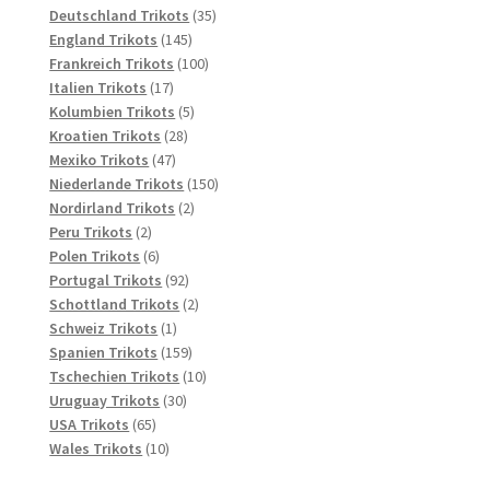
Produkte
35
Deutschland Trikots
35
145
Produkte
England Trikots
145
Produkte
100
Frankreich Trikots
100
17
Produkte
Italien Trikots
17
Produkte
5
Kolumbien Trikots
5
28
Produkte
Kroatien Trikots
28
47
Produkte
Mexiko Trikots
47
Produkte
150
Niederlande Trikots
150
2
Produkte
Nordirland Trikots
2
2
Produkte
Peru Trikots
2
Produkte
6
Polen Trikots
6
Produkte
92
Portugal Trikots
92
Produkte
2
Schottland Trikots
2
1
Produkte
Schweiz Trikots
1
Produkt
159
Spanien Trikots
159
Produkte
10
Tschechien Trikots
10
30
Produkte
Uruguay Trikots
30
65
Produkte
USA Trikots
65
Produkte
10
Wales Trikots
10
Produkte