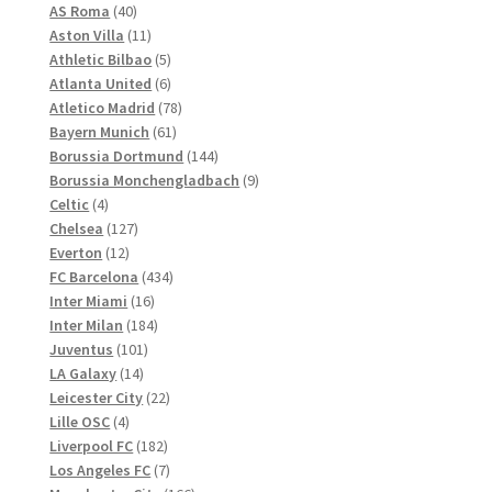
Produkte
40
AS Roma
40
gewählt
Produkte
11
Aston Villa
11
werden
Produkte
5
Athletic Bilbao
5
Produkte
6
Atlanta United
6
Produkte
78
Atletico Madrid
78
61
Produkte
Bayern Munich
61
Produkte
144
Borussia Dortmund
144
Produkte
9
Borussia Monchengladbach
9
4
Produkte
Celtic
4
Produkte
127
Chelsea
127
12
Produkte
Everton
12
Produkte
434
FC Barcelona
434
16
Produkte
Inter Miami
16
Produkte
184
Inter Milan
184
101
Produkte
Juventus
101
14
Produkte
LA Galaxy
14
Produkte
22
Leicester City
22
4
Produkte
Lille OSC
4
Produkte
182
Liverpool FC
182
Produkte
7
Los Angeles FC
7