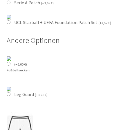
Serie A Patch
(
+
3,69
€
)
UCL Starball + UEFA Foundation Patch Set
(
+
4,52
€
)
Andere Optionen
(
+
6,00
€
)
Fußballsocken
Leg Guard
(
+
3,25
€
)