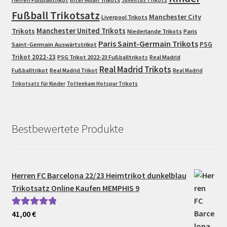
Juventus Trikots
Fußball Trikotsatz
Manchester City
Liverpool Trikots
Trikots
Manchester United Trikots
Niederlande Trikots
Paris
Paris Saint-Germain Trikots
PSG
Saint-Germain Auswärtstrikot
Trikot 2022-23
PSG Trikot 2022-23 Fußballtrikots
Real Madrid
Real Madrid Trikots
Fußballtrikot
Real Madrid Trikot
Real Madrid
Trikotsatz für Kinder
Tottenham Hotspur Trikots
Bestbewertete Produkte
Herren FC Barcelona 22/23 Heimtrikot dunkelblau
Trikotsatz Online Kaufen MEMPHIS 9
41,00
€
Bewertet mit
5.00
von 5