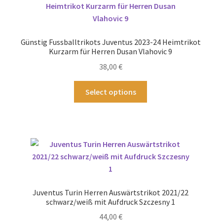
Die
Optionen
können
Günstig Fussballtrikots Juventus 2023-24 Heimtrikot
auf
Kurzarm für Herren Dusan Vlahovic 9
der
38,00
€
Produktseite
gewählt
Dieses
Select options
werden
Produkt
weist
mehrere
Varianten
auf.
Die
Optionen
können
Juventus Turin Herren Auswärtstrikot 2021/22
auf
schwarz/weiß mit Aufdruck Szczesny 1
der
44,00
€