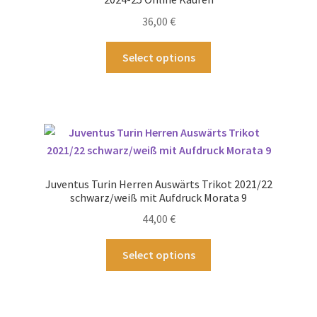
36,00
€
Dieses
Select options
Produkt
weist
mehrere
Varianten
auf.
Die
Optionen
Juventus Turin Herren Auswärts Trikot 2021/22
können
schwarz/weiß mit Aufdruck Morata 9
auf
44,00
€
der
Produktseite
Dieses
Select options
gewählt
Produkt
werden
weist
mehrere