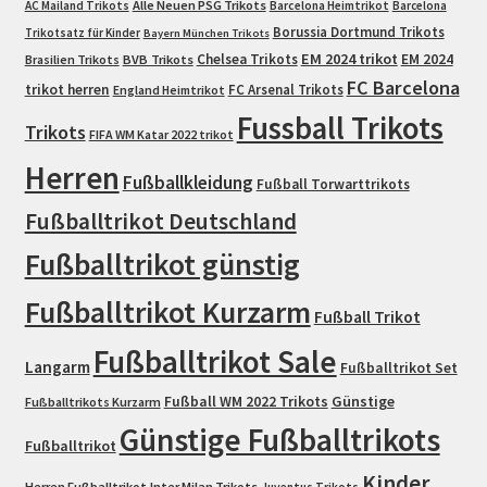
Alle Neuen PSG Trikots
AC Mailand Trikots
Barcelona Heimtrikot
Barcelona
Borussia Dortmund Trikots
Trikotsatz für Kinder
Bayern München Trikots
EM 2024 trikot
Chelsea Trikots
EM 2024
Brasilien Trikots
BVB Trikots
FC Barcelona
trikot herren
FC Arsenal Trikots
England Heimtrikot
Fussball Trikots
Trikots
FIFA WM Katar 2022 trikot
Herren
Fußballkleidung
Fußball Torwarttrikots
Fußballtrikot Deutschland
Fußballtrikot günstig
Fußballtrikot Kurzarm
Fußball Trikot
Fußballtrikot Sale
Langarm
Fußballtrikot Set
Fußball WM 2022 Trikots
Günstige
Fußballtrikots Kurzarm
Günstige Fußballtrikots
Fußballtrikot
Kinder
Herren Fußballtrikot
Inter Milan Trikots