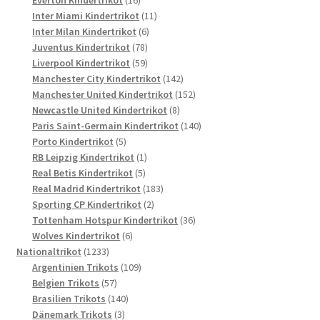
Everton Kindertrikot
16
Produkte
11
Inter Miami Kindertrikot
11
6
Produkte
Inter Milan Kindertrikot
6
78
Produkte
Juventus Kindertrikot
78
Produkte
59
Liverpool Kindertrikot
59
Produkte
142
Manchester City Kindertrikot
142
Produkte
152
Manchester United Kindertrikot
152
8
Produkte
Newcastle United Kindertrikot
8
Produkte
140
Paris Saint-Germain Kindertrikot
140
5
Produkte
Porto Kindertrikot
5
Produkte
1
RB Leipzig Kindertrikot
1
5
Produkt
Real Betis Kindertrikot
5
Produkte
183
Real Madrid Kindertrikot
183
2
Produkte
Sporting CP Kindertrikot
2
Produkte
36
Tottenham Hotspur Kindertrikot
36
6
Produkte
Wolves Kindertrikot
6
1233
Produkte
Nationaltrikot
1233
Produkte
109
Argentinien Trikots
109
57
Produkte
Belgien Trikots
57
Produkte
140
Brasilien Trikots
140
3
Produkte
Dänemark Trikots
3