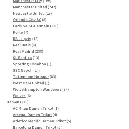
Produkte
166
Manchester City
166
Produkte
242
Manchester United
242
23
Produkte
Newcastle United
23
8
Produkte
Orlando City SC
8
Produkte
276
Paris Saint-Germain
276
7
Produkte
Porto
7
Produkte
18
RB Leipzig
18
6
Produkte
Real Betis
6
Produkte
298
Real Madrid
298
13
Produkte
SL Benfica
13
Produkte
1
Sporting Lissabon
1
24
Produkt
SSC Napoli
24
Produkte
83
Tottenham Hotspur
83
1
Produkte
West Ham United
1
Produkt
34
Wolverhampton Wanderers
34
6
Produkte
Wolves
6
145
Produkte
Damen
145
Produkte
1
AC Milan Damen Trikot
1
4
Produkt
Arsenal Damen Trikot
4
Produkte
5
Atletico Madrid Damen Trikot
5
54
Produkte
Barcelona Damen Trikot
54