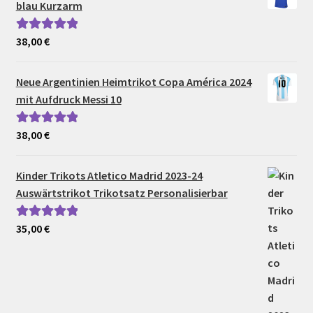
blau Kurzarm
38,00
€
Bewertet mit
5.00
von 5
Neue Argentinien Heimtrikot Copa América 2024
mit Aufdruck Messi 10
38,00
€
Bewertet mit
5.00
von 5
Kinder Trikots Atletico Madrid 2023-24
Auswärtstrikot Trikotsatz Personalisierbar
35,00
€
Bewertet mit
5.00
von 5