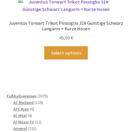
auf.
Die
Optionen
Juventus Torwart Trikot Pinsoglio 31# Günstige Schwarz
können
Langarm + Kurze Hosen
auf
45,00
€
der
Produktseite
Dieses
Select options
gewählt
Produkt
werden
weist
mehrere
Varianten
auf.
Die
3075
Fußballvereinen
3075
Optionen
120
Produkte
AC Mailand
120
können
6
Produkte
AFC Ajax
6
4
Produkte
auf
Al-Hilal
4
Produkte
12
Al-Nassr FC
12
der
221
Produkte
Arsenal
221
Produktseite