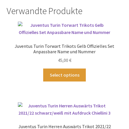
Verwandte Produkte
Juventus Turin Torwart Trikots Gelb Offizielles Set
Anpassbare Name und Nummer
45,00
€
Dieses
Select options
Produkt
weist
mehrere
Varianten
auf.
Die
Optionen
Juventus Turin Herren Auswärts Trikot 2021/22