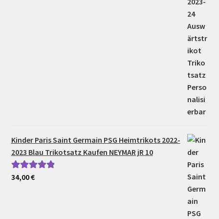
Kinder Paris Saint Germain PSG Heimtrikots 2022-
2023 Blau Trikotsatz Kaufen NEYMAR jR 10
34,00
€
Bewertet mit
5.00
von 5