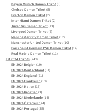
Produkte
3
Bayern Munich Damen Trikot
3
5
Produkte
Chelsea Damen Trikot
5
2
Produkte
Everton Damen Trikot
2
Produkte
2
Inter Miami Damen Trikot
2
13
Produkte
Juventus Damen Trikot
13
9
Produkte
Liverpool Damen Trikot
9
Produkte
12
Manchester City Damen Trikot
12
Produkte
10
Manchester United Damen Trikot
10
Produkte
14
Paris Saint Germain PSG Damen Trikot
14
11
Produkte
Real Madrid Damen Trikot
11
243
Produkte
EM 2024 Trikots
243
Produkte
19
EM 2024 Belgien
19
Produkte
54
EM 2024 Deutschland
54
21
Produkte
EM 2024 England
21
Produkte
13
EM 2024 Frankreich
13
13
Produkte
EM 2024 Italien
13
Produkte
3
EM 2024 Kroatien
3
Produkte
14
EM 2024 Niederlande
14
4
Produkte
EM 2024 Österreich
4
55
Produkte
EM 2024 Portugal
55