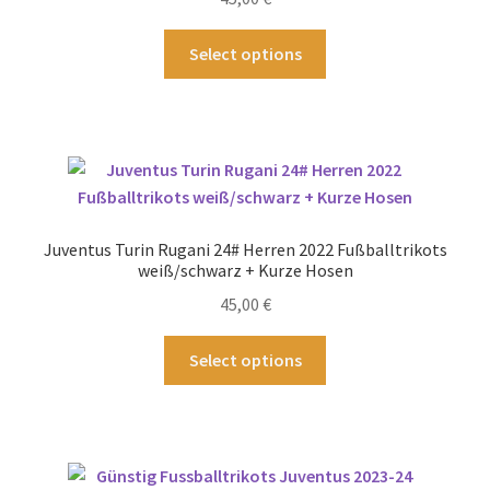
der
Produktseite
Dieses
Select options
gewählt
Produkt
werden
weist
mehrere
Varianten
auf.
Die
Optionen
Juventus Turin Rugani 24# Herren 2022 Fußballtrikots
können
weiß/schwarz + Kurze Hosen
auf
45,00
€
der
Produktseite
Dieses
Select options
gewählt
Produkt
werden
weist
mehrere
Varianten
auf.