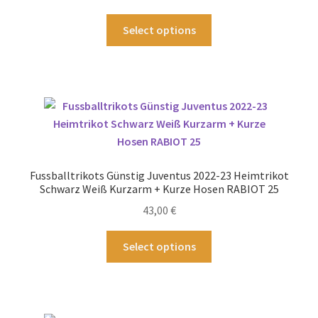
Produktseite
gewählt
Dieses
Select options
werden
Produkt
weist
mehrere
Varianten
auf.
Die
Optionen
können
Fussballtrikots Günstig Juventus 2022-23 Heimtrikot
auf
Schwarz Weiß Kurzarm + Kurze Hosen RABIOT 25
der
43,00
€
Produktseite
gewählt
Dieses
Select options
werden
Produkt
weist
mehrere
Varianten