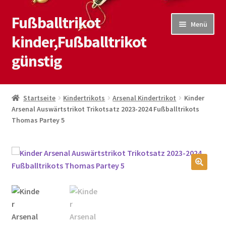
Fußballtrikot
Zur
Zum
Menü
Navigation
Inhalt
kinder,Fußballtrikot
springen
springen
günstig
Start
Startseite
Kindertrikots
Arsenal Kindertrikot
Kinder
Arsenal Auswärtstrikot Trikotsatz 2023-2024 Fußballtrikots
Blog
Thomas Partey 5
Kasse
Kontaktiere uns
🔍
Mein Konto
Shop