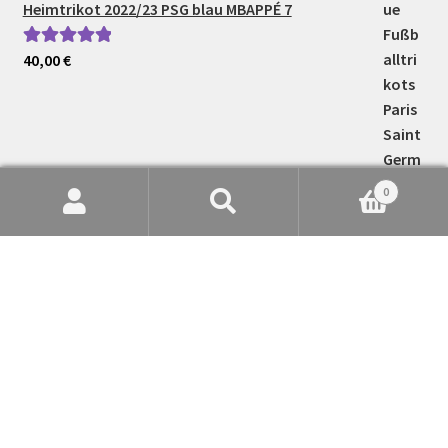
Heimtrikot 2022/23 PSG blau MBAPPÉ 7
40,00
€
Bewertet mit
5.00
von 5
0
Suche
Suchen
nach: