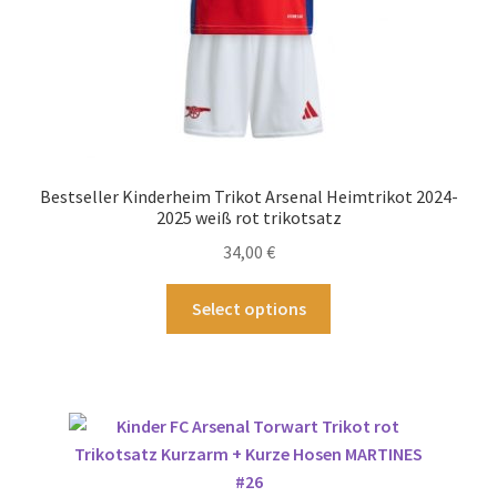
werden
Bestseller Kinderheim Trikot Arsenal Heimtrikot 2024-
2025 weiß rot trikotsatz
34,00
€
Dieses
Select options
Produkt
weist
mehrere
Varianten
auf.
Die
Optionen