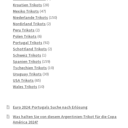
28
Produkte
Kroatien Trikots
28
47
Produkte
Mexiko Trikots
47
Produkte
150
Niederlande Trikots
150
2
Produkte
Nordirland Trikots
2
2
Produkte
Peru Trikots
2
Produkte
6
Polen Trikots
6
Produkte
92
Portugal Trikots
92
Produkte
2
Schottland Trikots
2
1
Produkte
Schweiz Trikots
1
Produkt
159
Spanien Trikots
159
Produkte
10
Tschechien Trikots
10
30
Produkte
Uruguay Trikots
30
65
Produkte
USA Trikots
65
Produkte
10
Wales Trikots
10
Produkte
Euro 2024: Portugals Suche nach Erlösung
Was halten Sie von diesem Argentinien-Trikot für die Copa
América 2024?