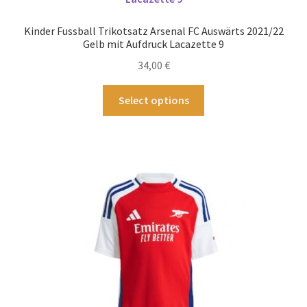
Optionen
können
Kinder Fussball Trikotsatz Arsenal FC Auswärts 2021/22
auf
Gelb mit Aufdruck Lacazette 9
der
34,00
€
Produktseite
gewählt
Dieses
Select options
werden
Produkt
weist
mehrere
Varianten
auf.
Die
Optionen
können
auf
der
Produktseite
gewählt