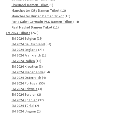
9
Produkte
Liverpool Damen Trikot
9
Produkte
12
Manchester City Damen Trikot
12
Produkte
10
Manchester United Damen Trikot
10
Produkte
14
Paris Saint Germain PSG Damen Trikot
14
11
Produkte
Real Madrid Damen Trikot
11
243
Produkte
EM 2024 Trikots
243
Produkte
19
EM 2024 Belgien
19
Produkte
54
EM 2024 Deutschland
54
21
Produkte
EM 2024 England
21
Produkte
13
EM 2024 Frankreich
13
13
Produkte
EM 2024 Italien
13
Produkte
3
EM 2024 Kroatien
3
Produkte
14
EM 2024 Niederlande
14
4
Produkte
EM 2024 Österreich
4
55
Produkte
EM 2024 Portugal
55
3
Produkte
EM 2024 Schweiz
3
2
Produkte
EM 2024 Serbien
2
Produkte
32
EM 2024 Spanien
32
2
Produkte
EM 2024 Türkei
2
Produkte
2
EM 2024 Ungarn
2