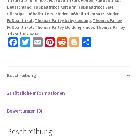
Trikotsatz für Kinder
,
Fussball Trikots Herren
,
Fußballtrikot
Partey
Deutschland
,
Fußballtrikot Kurzarm
,
Fußballtrikot Sale
,
5
Günstige Fußballtrikots
,
Kinder Fußball Trikotsatz
,
Kinder
Menge
Fußballtrikot
,
Thomas Partey babykleidung
,
Thomas Partey
Fußballtrikot
,
Thomas Partey kleidung kinder
,
Thomas Partey
Trikot für kinder
Fa
T
E
Pi
R
Bl
T
ce
wi
m
nt
e
o
ei
b
tt
ail
er
d
g
le
o
er
es
di
g
n
Beschreibung
o
t
t
er
k
Zusätzliche Informationen
Bewertungen (0)
Beschreibung