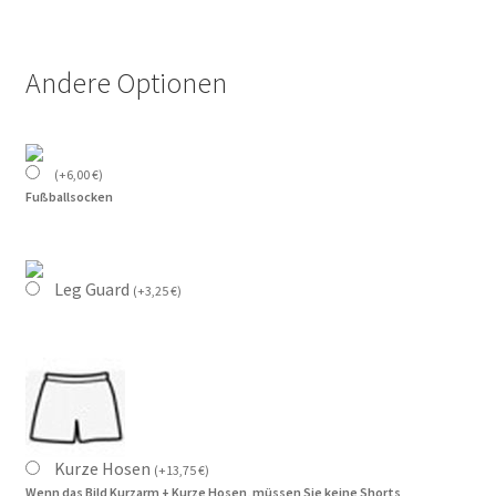
Andere Optionen
(
+
6,00
€
)
Fußballsocken
Leg Guard
(
+
3,25
€
)
Kurze Hosen
(
+
13,75
€
)
Wenn das Bild Kurzarm + Kurze Hosen, müssen Sie keine Shorts