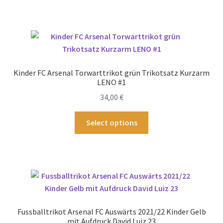
werden
weist
mehrere
Varianten
auf.
Die
Optionen
Kinder FC Arsenal Torwarttrikot grün Trikotsatz Kurzarm
können
LENO #1
auf
34,00
€
der
Produktseite
Dieses
Select options
gewählt
Produkt
werden
weist
mehrere
Varianten
auf.
Die
Optionen
Fussballtrikot Arsenal FC Auswärts 2021/22 Kinder Gelb
können
mit Aufdruck David Luiz 23