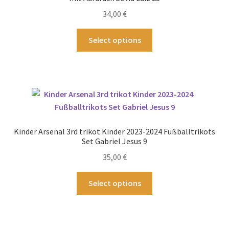
auf
34,00
€
der
Produktseite
Dieses
Select options
gewählt
Produkt
werden
weist
mehrere
Varianten
auf.
Die
Optionen
Kinder Arsenal 3rd trikot Kinder 2023-2024 Fußballtrikots
können
Set Gabriel Jesus 9
auf
35,00
€
der
Produktseite
Dieses
Select options
gewählt
Produkt
werden
weist
mehrere
Varianten