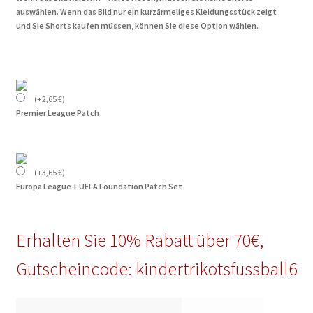
auswählen. Wenn das Bild nur ein kurzärmeliges Kleidungsstück zeigt
und Sie Shorts kaufen müssen, können Sie diese Option wählen.
(
+
2,65
€
)
Premier League Patch
(
+
3,65
€
)
Europa League + UEFA Foundation Patch Set
Erhalten Sie 10% Rabatt über 70€,
Gutscheincode: kindertrikotsfussball6