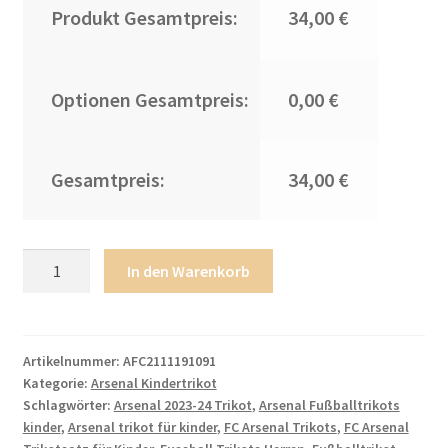
Produkt Gesamtpreis:
34,00 €
Optionen Gesamtpreis:
0,00 €
Gesamtpreis:
34,00 €
Kinder
In den Warenkorb
Arsenal
Auswärtstrikot
Trikotsatz
2023-
Artikelnummer:
AFC2111191091
Kategorie:
Arsenal Kindertrikot
2024
Schlagwörter:
Arsenal 2023-24 Trikot
,
Arsenal Fußballtrikots
Fußballtrikots
kinder
,
Arsenal trikot für kinder
,
FC Arsenal Trikots
,
FC Arsenal
Thomas