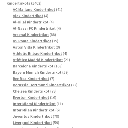
1402
Produkte
Kindertrikots
1402
Produkte
41
AC Mailand Kindertrikot
41
4
Produkte
Ajax Kindertrikot
4
Produkte
4
Al-Hilal Kindertrikot
4
Produkte
4
Al-Nassr FC Kindertrikot
4
88
Produkte
Arsenal Kindertrikot
88
Produkte
35
AS Roma Kindertrikot
35
Produkte
9
Aston Villa Kindertrikot
9
Produkte
4
Athletic Bilbao Kindertrikot
4
Produkte
21
Atlético Madrid Kindertrikot
21
163
Produkte
Barcelona Kindertrikot
163
Produkte
59
Bayern Munich Kindertrikot
59
7
Produkte
Benfica Kindertrikot
7
Produkte
22
Borussia Dortmund Kindertrikot
22
79
Produkte
Chelsea Kindertrikot
79
16
Produkte
Everton Kindertrikot
16
Produkte
11
Inter Miami Kindertrikot
11
6
Produkte
Inter Milan Kindertrikot
6
78
Produkte
Juventus Kindertrikot
78
Produkte
59
Liverpool Kindertrikot
59