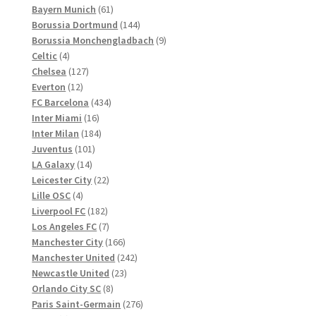
61
Produkte
Bayern Munich
61
Produkte
144
Borussia Dortmund
144
Produkte
9
Borussia Monchengladbach
9
4
Produkte
Celtic
4
Produkte
127
Chelsea
127
12
Produkte
Everton
12
Produkte
434
FC Barcelona
434
16
Produkte
Inter Miami
16
Produkte
184
Inter Milan
184
101
Produkte
Juventus
101
14
Produkte
LA Galaxy
14
Produkte
22
Leicester City
22
4
Produkte
Lille OSC
4
Produkte
182
Liverpool FC
182
Produkte
7
Los Angeles FC
7
Produkte
166
Manchester City
166
Produkte
242
Manchester United
242
23
Produkte
Newcastle United
23
8
Produkte
Orlando City SC
8
Produkte
276
Paris Saint-Germain
276