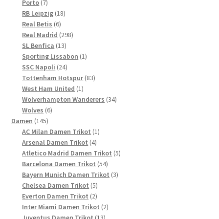
7
Produkte
Porto
7
Produkte
18
RB Leipzig
18
6
Produkte
Real Betis
6
Produkte
298
Real Madrid
298
13
Produkte
SL Benfica
13
Produkte
1
Sporting Lissabon
1
24
Produkt
SSC Napoli
24
Produkte
83
Tottenham Hotspur
83
1
Produkte
West Ham United
1
Produkt
34
Wolverhampton Wanderers
34
6
Produkte
Wolves
6
145
Produkte
Damen
145
Produkte
1
AC Milan Damen Trikot
1
4
Produkt
Arsenal Damen Trikot
4
Produkte
5
Atletico Madrid Damen Trikot
5
54
Produkte
Barcelona Damen Trikot
54
Produkte
3
Bayern Munich Damen Trikot
3
5
Produkte
Chelsea Damen Trikot
5
2
Produkte
Everton Damen Trikot
2
Produkte
2
Inter Miami Damen Trikot
2
13
Produkte
Juventus Damen Trikot
13