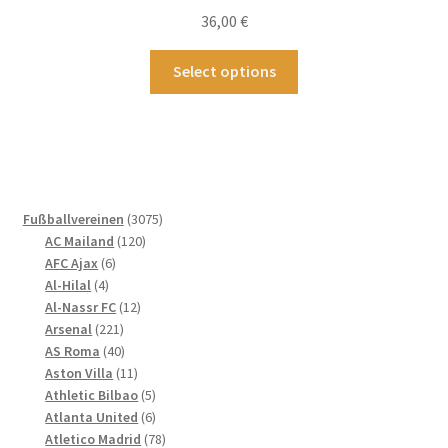
der
36,00
€
Produktseite
gewählt
Dieses
Select options
werden
Produkt
weist
mehrere
Varianten
auf.
Die
3075
Fußballvereinen
3075
Optionen
120
Produkte
AC Mailand
120
können
6
Produkte
AFC Ajax
6
4
Produkte
auf
Al-Hilal
4
Produkte
12
Al-Nassr FC
12
der
221
Produkte
Arsenal
221
Produktseite
Produkte
40
AS Roma
40
gewählt
Produkte
11
Aston Villa
11
werden
Produkte
5
Athletic Bilbao
5
Produkte
6
Atlanta United
6
Produkte
78
Atletico Madrid
78