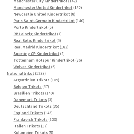
Produkte
142
Manchester City Kindertrikot
142
Produkte
152
Manchester United Kindertrikot
152
8
Produkte
Newcastle United Kindertrikot
8
Produkte
140
Paris Saint-Germain Kindertrikot
140
5
Produkte
Porto Kindertrikot
5
Produkte
1
RB Leipzig Kindertrikot
1
5
Produkt
Real Betis Kindertrikot
5
Produkte
183
Real Madrid Kindertrikot
183
2
Produkte
Sporting CP Kindertrikot
2
Produkte
36
Tottenham Hotspur Kindertrikot
36
6
Produkte
Wolves Kindertrikot
6
1233
Produkte
Nationaltrikot
1233
Produkte
109
Argentinien Trikots
109
57
Produkte
Belgien Trikots
57
Produkte
140
Brasilien Trikots
140
3
Produkte
Dänemark Trikots
3
Produkte
35
Deutschland Trikots
35
145
Produkte
England Trikots
145
Produkte
100
Frankreich Trikots
100
17
Produkte
Italien Trikots
17
Produkte
5
Kolumbien Trikots
5