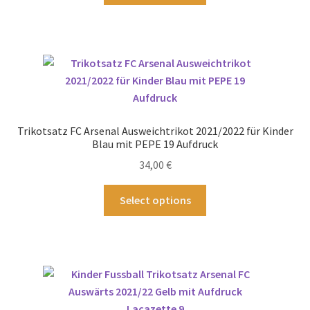
werden
weist
mehrere
Varianten
auf.
Die
Optionen
können
Trikotsatz FC Arsenal Ausweichtrikot 2021/2022 für Kinder
auf
Blau mit PEPE 19 Aufdruck
der
34,00
€
Produktseite
gewählt
Dieses
Select options
werden
Produkt
weist
mehrere
Varianten
auf.
Die