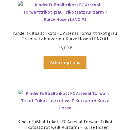
auf.
Die
Optionen
können
Kinder Fußballtrikots FC Arsenal Torwarttrikot grau
auf
Trikotsatz Kurzarm + Kurze Hosen LENO #1
der
35,00
€
Produktseite
gewählt
Dieses
Select options
werden
Produkt
weist
mehrere
Varianten
auf.
Die
Optionen
können
Kinder Fußballtrikots FC Arsenal Torwart Trikot
auf
Trikotsatz rot weiß Kurzarm + Kurze Hosen