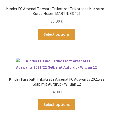
können
Kinder FC Arsenal Torwart Trikot rot Trikotsatz Kurzarm +
auf
Kurze Hosen MARTINES #26
der
36,00
€
Produktseite
gewählt
Dieses
Select options
werden
Produkt
weist
mehrere
Varianten
auf.
Die
Optionen
Kinder Fussball Trikotsatz Arsenal FC Auswärts 2021/22
können
Gelb mit Aufdruck Willian 12
auf
34,00
€
der
Produktseite
Dieses
Select options
gewählt
Produkt