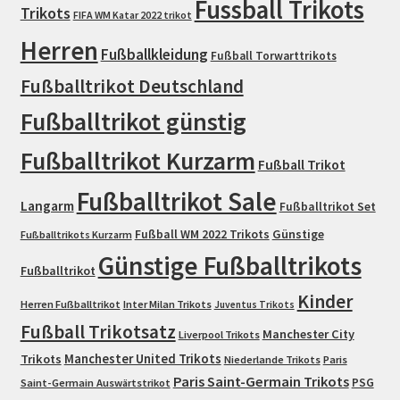
Fussball Trikots
Trikots
FIFA WM Katar 2022 trikot
Herren
Fußballkleidung
Fußball Torwarttrikots
Fußballtrikot Deutschland
Fußballtrikot günstig
Fußballtrikot Kurzarm
Fußball Trikot
Fußballtrikot Sale
Langarm
Fußballtrikot Set
Fußball WM 2022 Trikots
Günstige
Fußballtrikots Kurzarm
Günstige Fußballtrikots
Fußballtrikot
Kinder
Herren Fußballtrikot
Inter Milan Trikots
Juventus Trikots
Fußball Trikotsatz
Manchester City
Liverpool Trikots
Trikots
Manchester United Trikots
Niederlande Trikots
Paris
Paris Saint-Germain Trikots
PSG
Saint-Germain Auswärtstrikot