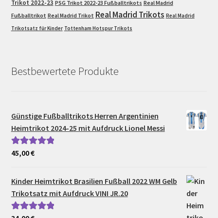
Trikot 2022-23
PSG Trikot 2022-23 Fußballtrikots
Real Madrid
Real Madrid Trikots
Fußballtrikot
Real Madrid Trikot
Real Madrid
Trikotsatz für Kinder
Tottenham Hotspur Trikots
Bestbewertete Produkte
Günstige Fußballtrikots Herren Argentinien
Heimtrikot 2024-25 mit Aufdruck Lionel Messi
45,00
€
Bewertet mit
5.00
von 5
Kinder Heimtrikot Brasilien Fußball 2022 WM Gelb
Trikotsatz mit Aufdruck VINI JR.20
Bewertet mit