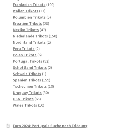
Produkte
100
Frankreich Trikots
100
17
Produkte
Italien Trikots
17
Produkte
5
Kolumbien Trikots
5
28
Produkte
Kroatien Trikots
28
47
Produkte
Mexiko Trikots
47
Produkte
150
Niederlande Trikots
150
2
Produkte
Nordirland Trikots
2
2
Produkte
Peru Trikots
2
Produkte
6
Polen Trikots
6
Produkte
92
Portugal Trikots
92
Produkte
2
Schottland Trikots
2
1
Produkte
Schweiz Trikots
1
Produkt
159
Spanien Trikots
159
Produkte
10
Tschechien Trikots
10
30
Produkte
Uruguay Trikots
30
65
Produkte
USA Trikots
65
Produkte
10
Wales Trikots
10
Produkte
Euro 2024: Portugals Suche nach Erlösung