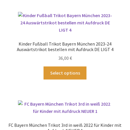
mehrere
Varianten
auf.
Die
Optionen
können
Kinder Fußball Trikot Bayern München 2023-24
auf
Auswärtstrikot bestellen mit Aufdruck DE LIGT 4
der
36,00
€
Produktseite
gewählt
Dieses
Select options
werden
Produkt
weist
mehrere
Varianten
auf.
Die
Optionen
FC Bayern München Trikot 3rd in weiß 2022 für Kinder mit
können