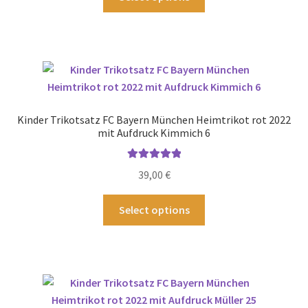
werden
Produkt
weist
mehrere
Varianten
auf.
Die
Optionen
Kinder Trikotsatz FC Bayern München Heimtrikot rot 2022
können
mit Aufdruck Kimmich 6
auf
der
Bewertet mit
39,00
€
Produktseite
5.00
von 5
gewählt
Dieses
Select options
werden
Produkt
weist
mehrere
Varianten
auf.
Die