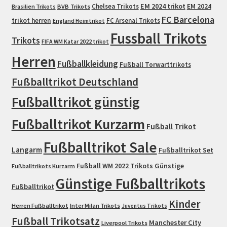
EM 2024 trikot
Chelsea Trikots
EM 2024
Brasilien Trikots
BVB Trikots
FC Barcelona
trikot herren
FC Arsenal Trikots
England Heimtrikot
Fussball Trikots
Trikots
FIFA WM Katar 2022 trikot
Herren
Fußballkleidung
Fußball Torwarttrikots
Fußballtrikot Deutschland
Fußballtrikot günstig
Fußballtrikot Kurzarm
Fußball Trikot
Fußballtrikot Sale
Langarm
Fußballtrikot Set
Fußball WM 2022 Trikots
Günstige
Fußballtrikots Kurzarm
Günstige Fußballtrikots
Fußballtrikot
Kinder
Herren Fußballtrikot
Inter Milan Trikots
Juventus Trikots
Fußball Trikotsatz
Manchester City
Liverpool Trikots