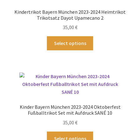
Optionen
Kindertrikot Bayern München 2023-2024 Heimtrikot
können
Trikotsatz Dayot Upamecano 2
auf
35,00
€
der
Produktseite
Dieses
Select options
gewählt
Produkt
werden
weist
mehrere
Varianten
auf.
Die
Optionen
können
Kinder Bayern München 2023-2024 Oktoberfest
auf
Fußballtrikot Set mit Aufdruck SANÉ 10
der
35,00
€
Produktseite
gewählt
Dieses
Select options