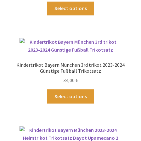
Produktseite
Dieses
Select options
gewählt
Produkt
werden
weist
mehrere
Varianten
auf.
Die
Optionen
Kindertrikot Bayern München 3rd trikot 2023-2024
können
Günstige Fußball Trikotsatz
auf
34,00
€
der
Produktseite
Dieses
Select options
gewählt
Produkt
werden
weist
mehrere
Varianten
auf.
Die