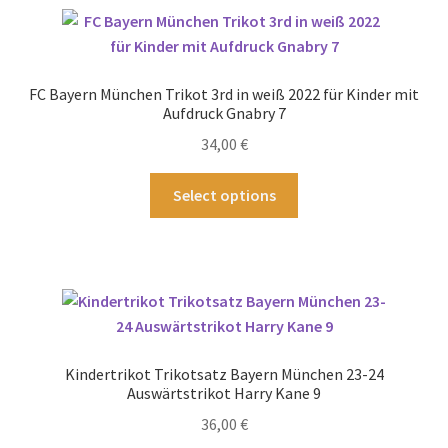
Varianten
auf.
Die
Optionen
FC Bayern München Trikot 3rd in weiß 2022 für Kinder mit
können
Aufdruck Gnabry 7
auf
34,00
€
der
Produktseite
Dieses
Select options
gewählt
Produkt
werden
weist
mehrere
Varianten
auf.
Die
Optionen
Kindertrikot Trikotsatz Bayern München 23-24
können
Auswärtstrikot Harry Kane 9
auf
36,00
€
der