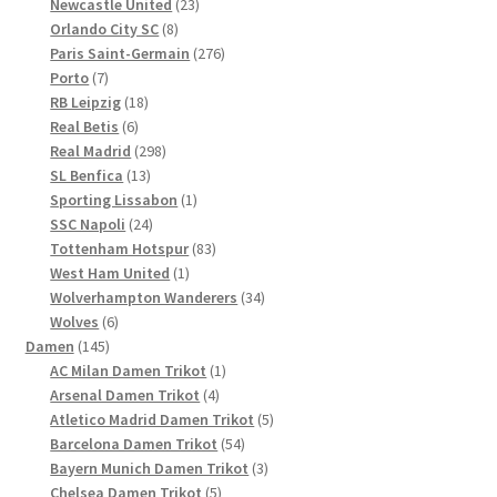
23
Produkte
Newcastle United
23
8
Produkte
Orlando City SC
8
Produkte
276
Paris Saint-Germain
276
7
Produkte
Porto
7
Produkte
18
RB Leipzig
18
6
Produkte
Real Betis
6
Produkte
298
Real Madrid
298
13
Produkte
SL Benfica
13
Produkte
1
Sporting Lissabon
1
24
Produkt
SSC Napoli
24
Produkte
83
Tottenham Hotspur
83
1
Produkte
West Ham United
1
Produkt
34
Wolverhampton Wanderers
34
6
Produkte
Wolves
6
145
Produkte
Damen
145
Produkte
1
AC Milan Damen Trikot
1
4
Produkt
Arsenal Damen Trikot
4
Produkte
5
Atletico Madrid Damen Trikot
5
54
Produkte
Barcelona Damen Trikot
54
Produkte
3
Bayern Munich Damen Trikot
3
5
Produkte
Chelsea Damen Trikot
5