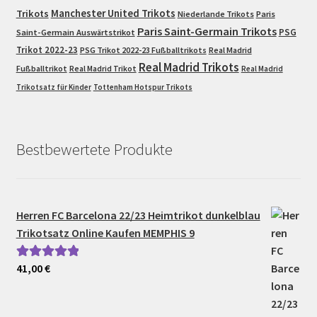
Trikots
Manchester United Trikots
Niederlande Trikots
Paris
Paris Saint-Germain Trikots
PSG
Saint-Germain Auswärtstrikot
Trikot 2022-23
PSG Trikot 2022-23 Fußballtrikots
Real Madrid
Real Madrid Trikots
Fußballtrikot
Real Madrid Trikot
Real Madrid
Trikotsatz für Kinder
Tottenham Hotspur Trikots
Bestbewertete Produkte
Herren FC Barcelona 22/23 Heimtrikot dunkelblau
Trikotsatz Online Kaufen MEMPHIS 9
41,00
€
Bewertet mit
5.00
von 5