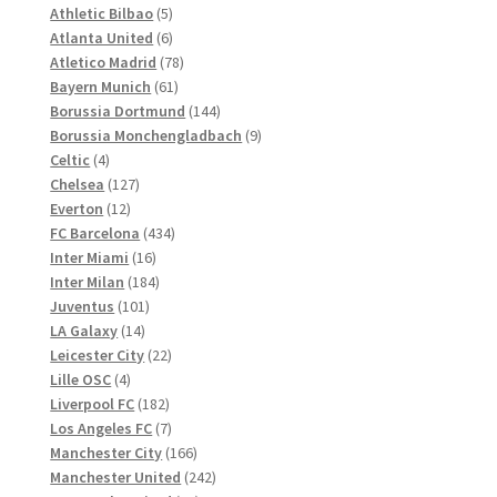
werden
Produkte
5
Athletic Bilbao
5
Produkte
6
Atlanta United
6
Produkte
78
Atletico Madrid
78
61
Produkte
Bayern Munich
61
Produkte
144
Borussia Dortmund
144
Produkte
9
Borussia Monchengladbach
9
4
Produkte
Celtic
4
Produkte
127
Chelsea
127
12
Produkte
Everton
12
Produkte
434
FC Barcelona
434
16
Produkte
Inter Miami
16
Produkte
184
Inter Milan
184
101
Produkte
Juventus
101
14
Produkte
LA Galaxy
14
Produkte
22
Leicester City
22
4
Produkte
Lille OSC
4
Produkte
182
Liverpool FC
182
Produkte
7
Los Angeles FC
7
Produkte
166
Manchester City
166
Produkte
242
Manchester United
242