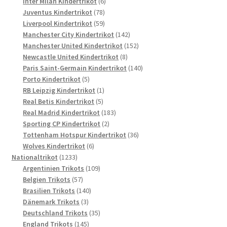
6
Produkte
Inter Milan Kindertrikot
6
78
Produkte
Juventus Kindertrikot
78
Produkte
59
Liverpool Kindertrikot
59
Produkte
142
Manchester City Kindertrikot
142
Produkte
152
Manchester United Kindertrikot
152
8
Produkte
Newcastle United Kindertrikot
8
Produkte
140
Paris Saint-Germain Kindertrikot
140
5
Produkte
Porto Kindertrikot
5
Produkte
1
RB Leipzig Kindertrikot
1
5
Produkt
Real Betis Kindertrikot
5
Produkte
183
Real Madrid Kindertrikot
183
2
Produkte
Sporting CP Kindertrikot
2
Produkte
36
Tottenham Hotspur Kindertrikot
36
6
Produkte
Wolves Kindertrikot
6
1233
Produkte
Nationaltrikot
1233
Produkte
109
Argentinien Trikots
109
57
Produkte
Belgien Trikots
57
Produkte
140
Brasilien Trikots
140
3
Produkte
Dänemark Trikots
3
Produkte
35
Deutschland Trikots
35
145
Produkte
England Trikots
145