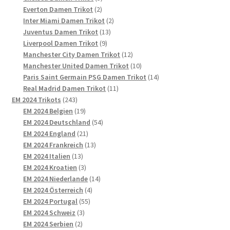
2
Produkte
Everton Damen Trikot
2
Produkte
2
Inter Miami Damen Trikot
2
13
Produkte
Juventus Damen Trikot
13
9
Produkte
Liverpool Damen Trikot
9
Produkte
12
Manchester City Damen Trikot
12
Produkte
10
Manchester United Damen Trikot
10
Produkte
14
Paris Saint Germain PSG Damen Trikot
14
11
Produkte
Real Madrid Damen Trikot
11
243
Produkte
EM 2024 Trikots
243
Produkte
19
EM 2024 Belgien
19
Produkte
54
EM 2024 Deutschland
54
21
Produkte
EM 2024 England
21
Produkte
13
EM 2024 Frankreich
13
13
Produkte
EM 2024 Italien
13
Produkte
3
EM 2024 Kroatien
3
Produkte
14
EM 2024 Niederlande
14
4
Produkte
EM 2024 Österreich
4
55
Produkte
EM 2024 Portugal
55
3
Produkte
EM 2024 Schweiz
3
2
Produkte
EM 2024 Serbien
2