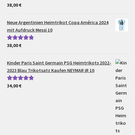
38,00
€
Bewertet mit
5.00
von 5
Neue Argentinien Heimtrikot Copa América 2024
mit Aufdruck Messi 10
38,00
€
Bewertet mit
5.00
von 5
Kinder Paris Saint Germain PSG Heimtrikots 2022-
2023 Blau Trikotsatz Kaufen NEYMAR jR 10
34,00
€
Bewertet mit
5.00
von 5