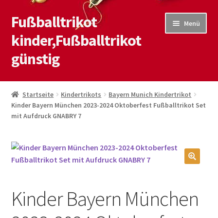
Fußballtrikot
Zur
Zum
Menü
Navigation
Inhalt
kinder,Fußballtrikot
springen
springen
günstig
Start
Startseite
Kindertrikots
Bayern Munich Kindertrikot
Kinder Bayern München 2023-2024 Oktoberfest Fußballtrikot Set
Blog
mit Aufdruck GNABRY 7
Kasse
Kontaktiere uns
🔍
Mein Konto
Kinder Bayern München
Shop