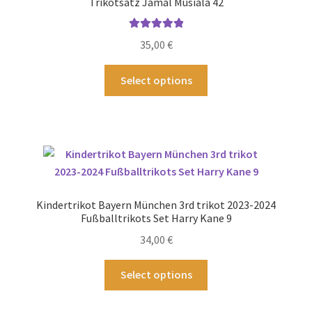
Trikotsatz Jamal Musiala 42
Bewertet mit
35,00
€
5.00
von 5
Dieses
Select options
Produkt
weist
mehrere
Varianten
auf.
Die
Optionen
Kindertrikot Bayern München 3rd trikot 2023-2024
können
Fußballtrikots Set Harry Kane 9
auf
34,00
€
der
Produktseite
Dieses
Select options
gewählt
Produkt
werden
weist