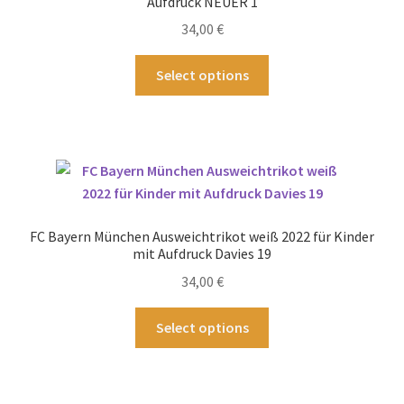
Aufdruck NEUER 1
auf
34,00
€
der
Produktseite
Dieses
Select options
gewählt
Produkt
werden
weist
mehrere
Varianten
auf.
Die
Optionen
FC Bayern München Ausweichtrikot weiß 2022 für Kinder
können
mit Aufdruck Davies 19
auf
34,00
€
der
Produktseite
Dieses
Select options
gewählt
Produkt
werden
weist
mehrere