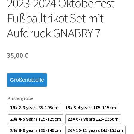
2023-2024 Oktoberfest
Startseite – English
Fußballtrikot Set mit
Warenkorb
Aufdruck GNABRY 7
35,00
€
Größentabelle
Kindergröße
16# 2-3 years 85-105cm
18# 3-4 years 105-115cm
20# 4-5 years 115-125cm
22# 6-7 years 125-135cm
24# 8-9 years 135-145cm
26# 10-11 years 145-155cm