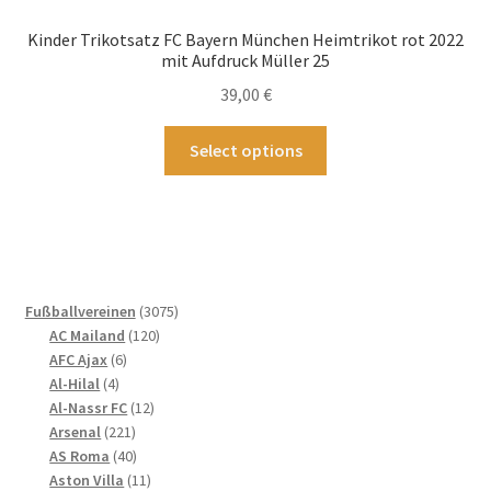
Optionen
Kinder Trikotsatz FC Bayern München Heimtrikot rot 2022
können
mit Aufdruck Müller 25
auf
39,00
€
der
Produktseite
Dieses
Select options
gewählt
Produkt
werden
weist
mehrere
Varianten
auf.
Die
3075
Fußballvereinen
3075
Optionen
120
Produkte
AC Mailand
120
können
6
Produkte
AFC Ajax
6
4
Produkte
auf
Al-Hilal
4
Produkte
12
Al-Nassr FC
12
der
221
Produkte
Arsenal
221
Produktseite
Produkte
40
AS Roma
40
gewählt
Produkte
11
Aston Villa
11