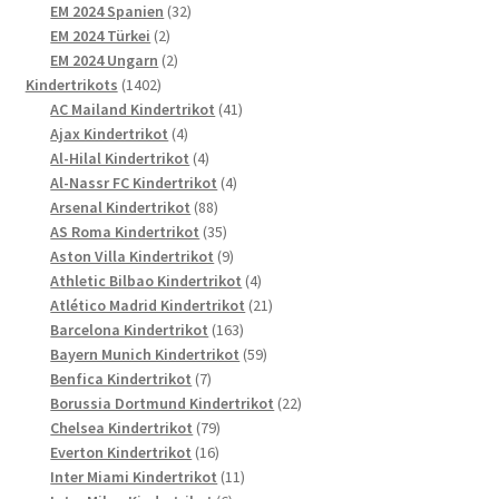
Produkte
32
EM 2024 Spanien
32
2
Produkte
EM 2024 Türkei
2
Produkte
2
EM 2024 Ungarn
2
1402
Produkte
Kindertrikots
1402
Produkte
41
AC Mailand Kindertrikot
41
4
Produkte
Ajax Kindertrikot
4
Produkte
4
Al-Hilal Kindertrikot
4
Produkte
4
Al-Nassr FC Kindertrikot
4
88
Produkte
Arsenal Kindertrikot
88
Produkte
35
AS Roma Kindertrikot
35
Produkte
9
Aston Villa Kindertrikot
9
Produkte
4
Athletic Bilbao Kindertrikot
4
Produkte
21
Atlético Madrid Kindertrikot
21
163
Produkte
Barcelona Kindertrikot
163
Produkte
59
Bayern Munich Kindertrikot
59
7
Produkte
Benfica Kindertrikot
7
Produkte
22
Borussia Dortmund Kindertrikot
22
79
Produkte
Chelsea Kindertrikot
79
16
Produkte
Everton Kindertrikot
16
Produkte
11
Inter Miami Kindertrikot
11