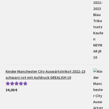
Kinder Manchester City Auswärtstrikot 2022-23
schwarz rot mit Aufdruck GREALISH 10
34,00
€
Bewertet mit
5.00
von 5